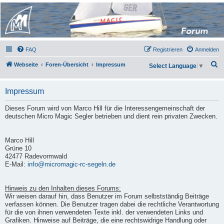
Micro Magic Forum
Deutschland
FAQ
Registrieren
Anmelden
S
Webseite
Foren-Übersicht
Impressum
Select Language
▼
u
c
Impressum
h
Dieses Forum wird von Marco Hill für die Interessengemeinschaft der
e
deutschen Micro Magic Segler betrieben und dient rein privaten Zwecken.
Marco Hill
Grüne 10
42477 Radevormwald
E-Mail:
info@micromagic-rc-segeln.de
Hinweis zu den Inhalten dieses Forums:
Wir weisen darauf hin, dass Benutzer im Forum selbstständig Beiträge
verfassen können. Die Benutzer tragen dabei die rechtliche Verantwortung
für die von ihnen verwendeten Texte inkl. der verwendeten Links und
Grafiken. Hinweise auf Beiträge, die eine rechtswidrige Handlung oder