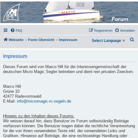
Micro Magic Forum
Deutschland
FAQ
Registrieren
Anmelden
S
Webseite
Foren-Übersicht
Impressum
Select Language
▼
u
c
Impressum
h
Dieses Forum wird von Marco Hill für die Interessengemeinschaft der
e
deutschen Micro Magic Segler betrieben und dient rein privaten Zwecken.
Marco Hill
Grüne 10
42477 Radevormwald
E-Mail:
info@micromagic-rc-segeln.de
Hinweis zu den Inhalten dieses Forums:
Wir weisen darauf hin, dass Benutzer im Forum selbstständig Beiträge
verfassen können. Die Benutzer tragen dabei die rechtliche Verantwortung
für die von ihnen verwendeten Texte inkl. der verwendeten Links und
Grafiken. Hinweise auf Beiträge, die eine rechtswidrige Handlung oder