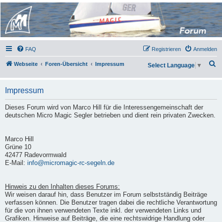
Micro Magic Forum
Deutschland
FAQ
Registrieren
Anmelden
S
Webseite
Foren-Übersicht
Impressum
Select Language
▼
u
c
Impressum
h
Dieses Forum wird von Marco Hill für die Interessengemeinschaft der
e
deutschen Micro Magic Segler betrieben und dient rein privaten Zwecken.
Marco Hill
Grüne 10
42477 Radevormwald
E-Mail:
info@micromagic-rc-segeln.de
Hinweis zu den Inhalten dieses Forums:
Wir weisen darauf hin, dass Benutzer im Forum selbstständig Beiträge
verfassen können. Die Benutzer tragen dabei die rechtliche Verantwortung
für die von ihnen verwendeten Texte inkl. der verwendeten Links und
Grafiken. Hinweise auf Beiträge, die eine rechtswidrige Handlung oder