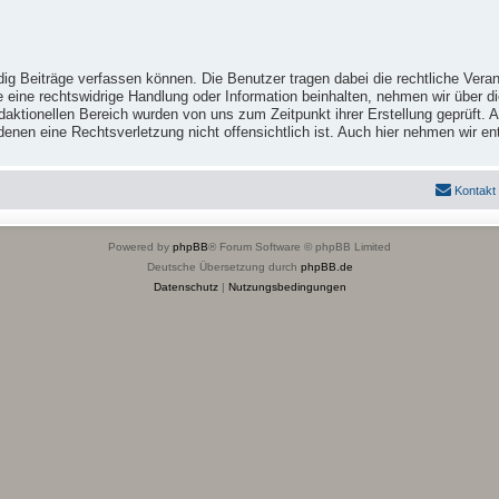
ig Beiträge verfassen können. Die Benutzer tragen dabei die rechtliche Veran
e eine rechtswidrige Handlung oder Information beinhalten, nehmen wir über 
ktionellen Bereich wurden von uns zum Zeitpunkt ihrer Erstellung geprüft. Al
 in denen eine Rechtsverletzung nicht offensichtlich ist. Auch hier nehmen wi
Kontakt
Powered by
phpBB
® Forum Software © phpBB Limited
Deutsche Übersetzung durch
phpBB.de
Datenschutz
|
Nutzungsbedingungen