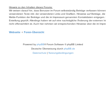
Hinweis zu den Inhalten dieses Forums:
Wir weisen darauf hin, dass Benutzer im Forum selbstständig Beiträge verfassen können.
verwendeten Texte inkl. der verwendeten Links und Grafiken. Hinweise auf Beiträge, die
Melde-Funktion der Beiträge und die im Impressum genannten Kontaktdaten entgegen. Ex
Erstellung geprüft. Allerdings haben wir auf eine nachträgliche Änderung der externen Inh
nicht offensichtlich ist. Auch hier nehmen wir entsprechenden Hinweise über die im I
Webseite
Foren-Übersicht
Powered by
phpBB
® Forum Software © phpBB Limited
Deutsche Übersetzung durch
phpBB.de
Datenschutz
|
Nutzungsbedingungen