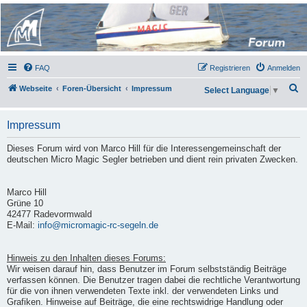
Micro Magic Forum
Deutschland
FAQ
Registrieren
Anmelden
S
Webseite
Foren-Übersicht
Impressum
Select Language
▼
u
c
Impressum
h
Dieses Forum wird von Marco Hill für die Interessengemeinschaft der
e
deutschen Micro Magic Segler betrieben und dient rein privaten Zwecken.
Marco Hill
Grüne 10
42477 Radevormwald
E-Mail:
info@micromagic-rc-segeln.de
Hinweis zu den Inhalten dieses Forums:
Wir weisen darauf hin, dass Benutzer im Forum selbstständig Beiträge
verfassen können. Die Benutzer tragen dabei die rechtliche Verantwortung
für die von ihnen verwendeten Texte inkl. der verwendeten Links und
Grafiken. Hinweise auf Beiträge, die eine rechtswidrige Handlung oder