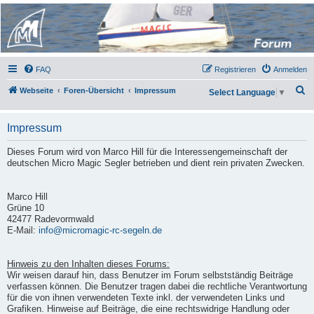
Micro Magic Forum
Deutschland
FAQ
Registrieren
Anmelden
S
Webseite
Foren-Übersicht
Impressum
Select Language
▼
u
c
Impressum
h
Dieses Forum wird von Marco Hill für die Interessengemeinschaft der
e
deutschen Micro Magic Segler betrieben und dient rein privaten Zwecken.
Marco Hill
Grüne 10
42477 Radevormwald
E-Mail:
info@micromagic-rc-segeln.de
Hinweis zu den Inhalten dieses Forums:
Wir weisen darauf hin, dass Benutzer im Forum selbstständig Beiträge
verfassen können. Die Benutzer tragen dabei die rechtliche Verantwortung
für die von ihnen verwendeten Texte inkl. der verwendeten Links und
Grafiken. Hinweise auf Beiträge, die eine rechtswidrige Handlung oder