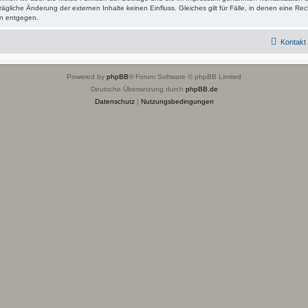
rägliche Änderung der externen Inhalte keinen Einfluss. Gleiches gilt für Fälle, in denen eine Rech
n entgegen.
Kontakt
Powered by
phpBB
® Forum Software © phpBB Limited
Deutsche Übersetzung durch
phpBB.de
Datenschutz
|
Nutzungsbedingungen