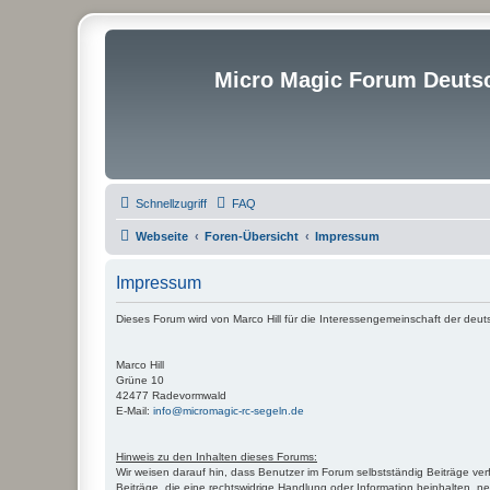
Micro Magic Forum Deuts
Schnellzugriff
FAQ
Webseite
Foren-Übersicht
Impressum
Impressum
Dieses Forum wird von Marco Hill für die Interessengemeinschaft der deut
Marco Hill
Grüne 10
42477 Radevormwald
E-Mail:
info@micromagic-rc-segeln.de
Hinweis zu den Inhalten dieses Forums:
Wir weisen darauf hin, dass Benutzer im Forum selbstständig Beiträge ver
Beiträge, die eine rechtswidrige Handlung oder Information beinhalten,