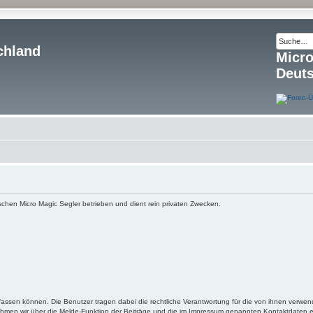
chland
Micr
Deut
schen Micro Magic Segler betrieben und dient rein privaten Zwecken.
fassen können. Die Benutzer tragen dabei die rechtliche Verantwortung für die von ihnen verwen
 nehmen wir über die Melde-Funktion der Beiträge und die im Impressum genannten Kontaktdaten 