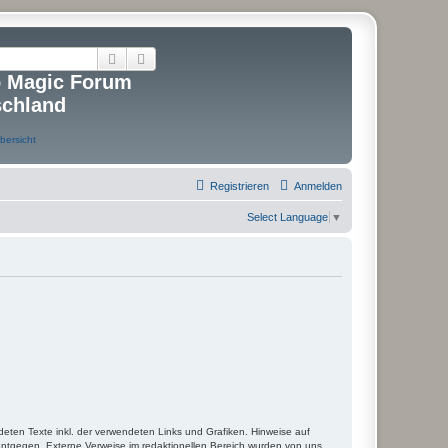
Suche
Erweiterte Suche
o Magic Forum
schland
Registrieren
Anmelden
Select Language
▼
deten Texte inkl. der verwendeten Links und Grafiken. Hinweise auf
entgegen. Externe Verweise im redaktionellen Bereich wurden von uns