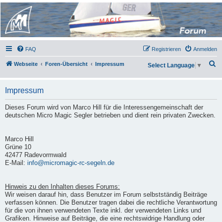
Micro Magic Forum
Deutschland
FAQ
Registrieren
Anmelden
S
Webseite
Foren-Übersicht
Impressum
Select Language
▼
u
c
Impressum
h
Dieses Forum wird von Marco Hill für die Interessengemeinschaft der
e
deutschen Micro Magic Segler betrieben und dient rein privaten Zwecken.
Marco Hill
Grüne 10
42477 Radevormwald
E-Mail:
info@micromagic-rc-segeln.de
Hinweis zu den Inhalten dieses Forums:
Wir weisen darauf hin, dass Benutzer im Forum selbstständig Beiträge
verfassen können. Die Benutzer tragen dabei die rechtliche Verantwortung
für die von ihnen verwendeten Texte inkl. der verwendeten Links und
Grafiken. Hinweise auf Beiträge, die eine rechtswidrige Handlung oder