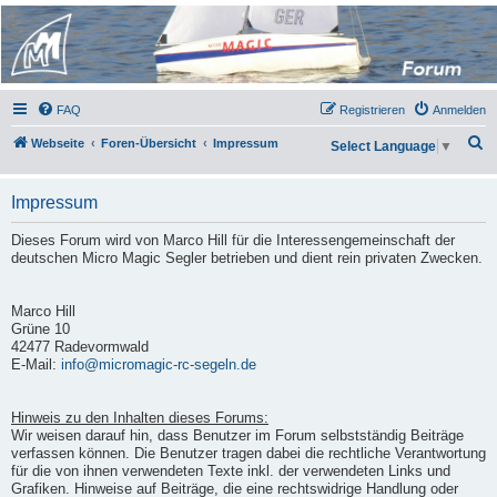
Micro Magic Forum
Deutschland
FAQ
Registrieren
Anmelden
S
Webseite
Foren-Übersicht
Impressum
Select Language
▼
u
c
Impressum
h
Dieses Forum wird von Marco Hill für die Interessengemeinschaft der
e
deutschen Micro Magic Segler betrieben und dient rein privaten Zwecken.
Marco Hill
Grüne 10
42477 Radevormwald
E-Mail:
info@micromagic-rc-segeln.de
Hinweis zu den Inhalten dieses Forums:
Wir weisen darauf hin, dass Benutzer im Forum selbstständig Beiträge
verfassen können. Die Benutzer tragen dabei die rechtliche Verantwortung
für die von ihnen verwendeten Texte inkl. der verwendeten Links und
Grafiken. Hinweise auf Beiträge, die eine rechtswidrige Handlung oder