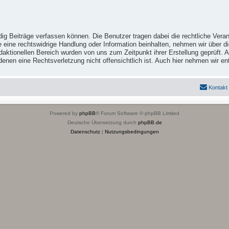
ig Beiträge verfassen können. Die Benutzer tragen dabei die rechtliche Veran
e eine rechtswidrige Handlung oder Information beinhalten, nehmen wir über 
ktionellen Bereich wurden von uns zum Zeitpunkt ihrer Erstellung geprüft. Al
 in denen eine Rechtsverletzung nicht offensichtlich ist. Auch hier nehmen wi
Kontakt
Powered by
phpBB
® Forum Software © phpBB Limited
Deutsche Übersetzung durch
phpBB.de
Datenschutz
|
Nutzungsbedingungen