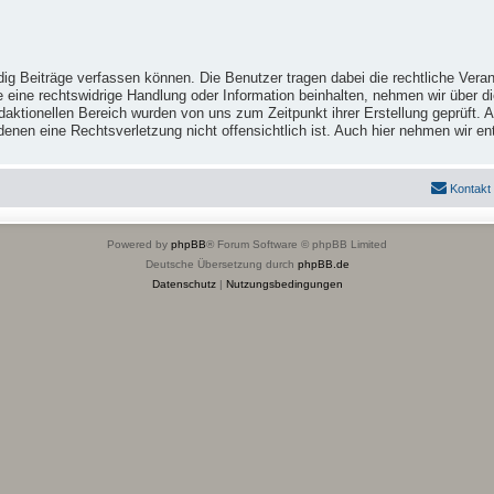
ig Beiträge verfassen können. Die Benutzer tragen dabei die rechtliche Veran
e eine rechtswidrige Handlung oder Information beinhalten, nehmen wir über 
ktionellen Bereich wurden von uns zum Zeitpunkt ihrer Erstellung geprüft. Al
 in denen eine Rechtsverletzung nicht offensichtlich ist. Auch hier nehmen wi
Kontakt
Powered by
phpBB
® Forum Software © phpBB Limited
Deutsche Übersetzung durch
phpBB.de
Datenschutz
|
Nutzungsbedingungen