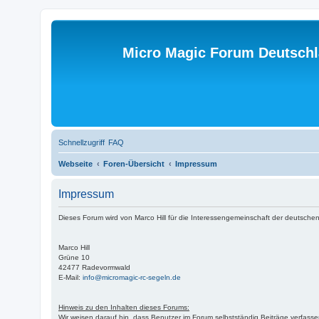
Micro Magic Forum Deutsch
Schnellzugriff
FAQ
Webseite
Foren-Übersicht
Impressum
Impressum
Dieses Forum wird von Marco Hill für die Interessengemeinschaft der deutschen
Marco Hill
Grüne 10
42477 Radevormwald
E-Mail:
info@micromagic-rc-segeln.de
Hinweis zu den Inhalten dieses Forums:
Wir weisen darauf hin, dass Benutzer im Forum selbstständig Beiträge verfasse