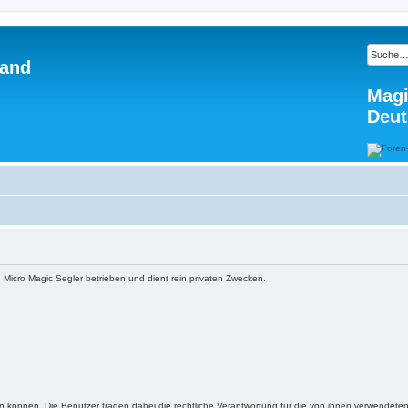
land
Magi
Deut
 Micro Magic Segler betrieben und dient rein privaten Zwecken.
n können. Die Benutzer tragen dabei die rechtliche Verantwortung für die von ihnen verwendeten 