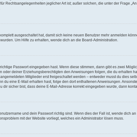
für Rechtsangelegenheiten jeglicher Art ist; außer solchen, die unter der Frage „
.
g komplett ausgeschaltet hat, damit sich keine neuen Benutzer mehr anmelden könn
 wurden. Um Hilfe zu erhalten, wende dich an die Board-Administration.
 richtige Passwort eingegeben hast. Wenn diese stimmen, dann gibt es zwei Mögl
tern oder deiner Erziehungsberechtigten den Anweisungen folgen, die du erhalten ha
u angemeldeten Mitglieder erst freigeschaltet werden – entweder musst du dies selbs
. Wenn du eine E-Mail erhalten hast, folge den dort enthaltenen Anweisungen. Ansons
 dir sicher bist, dass deine E-Mail-Adresse korrekt eingegeben wurde, dann kontak
Benutzername und dein Passwort richtig sind. Wenn dies der Fall ist, wende dich a
ionsproblem mit der Website vorliegt, welches ein Administrator lösen muss.