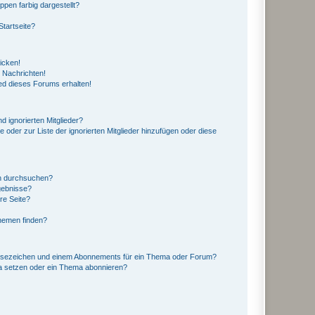
en farbig dargestellt?
tartseite?
icken!
 Nachrichten!
ed dieses Forums erhalten!
d ignorierten Mitglieder?
e oder zur Liste der ignorierten Mitglieder hinzufügen oder diese
en durchsuchen?
gebnisse?
re Seite?
hemen finden?
esezeichen und einem Abonnements für ein Thema oder Forum?
a setzen oder ein Thema abonnieren?