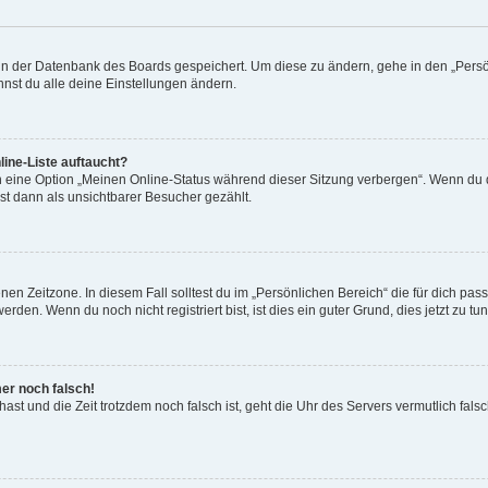
n in der Datenbank des Boards gespeichert. Um diese zu ändern, gehe in den „Persö
nst du alle deine Einstellungen ändern.
ine-Liste auftaucht?
n eine Option „Meinen Online-Status während dieser Sitzung verbergen“. Wenn du d
st dann als unsichtbarer Besucher gezählt.
en Zeitzone. In diesem Fall solltest du im „Persönlichen Bereich“ die für dich passe
den. Wenn du noch nicht registriert bist, ist dies ein guter Grund, dies jetzt zu tun
mer noch falsch!
t hast und die Zeit trotzdem noch falsch ist, geht die Uhr des Servers vermutlich fal