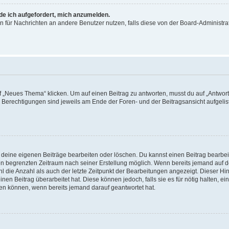
rde ich aufgefordert, mich anzumelden.
ion für Nachrichten an andere Benutzer nutzen, falls diese von der Board-Administ
„Neues Thema“ klicken. Um auf einen Beitrag zu antworten, musst du auf „Antworte
e Berechtigungen sind jeweils am Ende der Foren- und der Beitragsansicht aufgeliste
r deine eigenen Beiträge bearbeiten oder löschen. Du kannst einen Beitrag bearbe
inen begrenzten Zeitraum nach seiner Erstellung möglich. Wenn bereits jemand auf de
 die Anzahl als auch der letzte Zeitpunkt der Bearbeitungen angezeigt. Dieser Hi
en Beitrag überarbeitet hat. Diese können jedoch, falls sie es für nötig halten, ei
hen können, wenn bereits jemand darauf geantwortet hat.