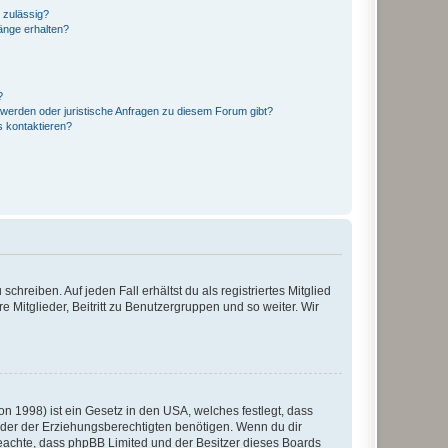
 zulässig?
hänge erhalten?
?
hwerden oder juristische Anfragen zu diesem Forum gibt?
s kontaktieren?
chreiben. Auf jeden Fall erhältst du als registriertes Mitglied
e Mitglieder, Beitritt zu Benutzergruppen und so weiter. Wir
n 1998) ist ein Gesetz in den USA, welches festlegt, dass
der der Erziehungsberechtigten benötigen. Wenn du dir
te beachte, dass phpBB Limited und der Besitzer dieses Boards