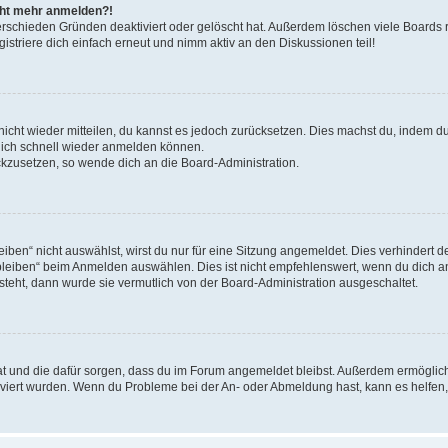
icht mehr anmelden?!
erschieden Gründen deaktiviert oder gelöscht hat. Außerdem löschen viele Boards r
triere dich einfach erneut und nimm aktiv an den Diskussionen teil!
 nicht wieder mitteilen, du kannst es jedoch zurücksetzen. Dies machst du, indem 
 dich schnell wieder anmelden können.
ückzusetzen, so wende dich an die Board-Administration.
en“ nicht auswählst, wirst du nur für eine Sitzung angemeldet. Dies verhindert 
leiben“ beim Anmelden auswählen. Dies ist nicht empfehlenswert, wenn du dich an
 steht, dann wurde sie vermutlich von der Board-Administration ausgeschaltet.
 hat und die dafür sorgen, dass du im Forum angemeldet bleibst. Außerdem ermögli
tiviert wurden. Wenn du Probleme bei der An- oder Abmeldung hast, kann es helfen