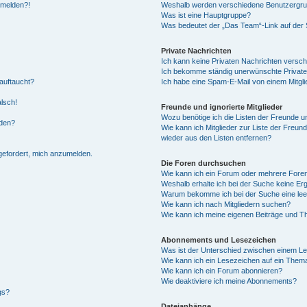
anmelden?!
Weshalb werden verschiedene Benutzergrupp
Was ist eine Hauptgruppe?
Was bedeutet der „Das Team“-Link auf der S
Private Nachrichten
Ich kann keine Privaten Nachrichten versch
Ich bekomme ständig unerwünschte Private
auftaucht?
Ich habe eine Spam-E-Mail von einem Mitgli
alsch!
Freunde und ignorierte Mitglieder
Wozu benötige ich die Listen der Freunde un
rden?
Wie kann ich Mitglieder zur Liste der Freund
wieder aus den Listen entfernen?
fgefordert, mich anzumelden.
Die Foren durchsuchen
Wie kann ich ein Forum oder mehrere For
Weshalb erhalte ich bei der Suche keine Er
Warum bekomme ich bei der Suche eine lee
Wie kann ich nach Mitgliedern suchen?
Wie kann ich meine eigenen Beiträge und T
Abonnements und Lesezeichen
Was ist der Unterschied zwischen einem L
Wie kann ich ein Lesezeichen auf ein Them
Wie kann ich ein Forum abonnieren?
Wie deaktiviere ich meine Abonnements?
gs?
Dateianhänge