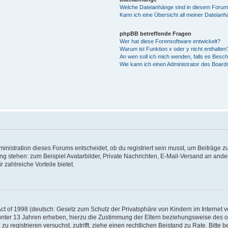
Welche Dateianhänge sind in diesem Forum
Kann ich eine Übersicht all meiner Dateian
phpBB betreffende Fragen
Wer hat diese Forensoftware entwickelt?
Warum ist Funktion x oder y nicht enthalten
An wen soll ich mich wenden, falls es Besc
Wie kann ich einen Administrator des Board
istration dieses Forums entscheidet, ob du registriert sein musst, um Beiträge zu s
ung stehen: zum Beispiel Avatarbilder, Private Nachrichten, E-Mail-Versand an ander
 zahlreiche Vorteile bietet.
t of 1998 (deutsch: Gesetz zum Schutz der Privatsphäre von Kindern im Internet vo
unter 13 Jahren erheben, hierzu die Zustimmung der Eltern beziehungsweise des o
h zu registrieren versuchst, zutrifft, ziehe einen rechtlichen Beistand zu Rate. Bit