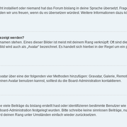
t installiert oder niemand hat das Forum bislang in deine Sprache übersetzt. Frag
, würden wir uns freuen, wenn du es übersetzen würdest. Weitere Informationen dazu
gezeigt werden?
amen stehen. Eines dieser Bilder ist meist mit deinem Rang verknüpft: Oft sind di
ld wird auch als „Avatar“ bezeichnet. Es handelt sich hierbei in der Regel um ein
 Avatar über eine der folgenden vier Methoden hinzufügen: Gravatar, Galerie, Rem
en Avatar benutzen kannst, solltest du die Board-Administration kontaktieren.
viele Beiträge du bislang erstellt hast oder identifizieren bestimmte Benutzer w
 Board-Administration festgelegt wurden. Bitte schreibe keine sinnlosen Beiträge
wird deinen Rang unter Umständen einfach wieder zurücksetzen.