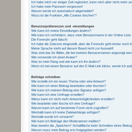
Ich habe mich vor einiger Zeit registriert, kann mich aber nicht mehr 
Ich habe mein Passwort vergessen!
Warum werde ich automatisch abgemeldet?
Wozu ist die Funktion „Alle Cookies löschen“?
Benutzerpräferenzen und -einstellungen
Wie kann ich meine Einstellungen ändern?
Wie kann ich verhindern, dass mein Benutzername in der Online-Liste 
Die Forenuhr geht falsch!
Ich habe die Zeitzone eingestellt, aber die Forenuhr geht immer noch f
Meine Sprache steht auf diesem Board nicht zur Auswahl!
Was sind das für Bilder, die bei meinem Benutzernamen angezeigt we
Wie verwende ich einen Avatar?
Was ist mein Rang und wie kann ich ihn ändern?
Wenn ich bei einem Benutzer auf den E-Mail-Link klicke, werde ich au
Beiträge schreiben
Wie erstelle ich ein neues Thema oder eine Antwort?
Wie kann ich einen Beitrag bearbeiten oder löschen?
Wie kann ich meinem Beitrag eine Signatur anfügen?
Wie kann ich eine Umfrage erstellen?
Wieso kann ich nicht mehr Antwortmöglichkeiten erstellen?
Wie bearbeite oder lösche ich eine Umfrage?
Warum kann ich auf bestimmte Foren nicht zugreifen?
Weshalb kann ich keine Dateianhänge anfügen?
Weshalb wurde ich verwarnt?
Wie kann ich Beiträge den Moderatoren melden?
Was bewirkt die „Speichern“-Schaltfläche beim Schreiben eines Beitra
Warum muss mein Beitrag erst freigegeben werden?