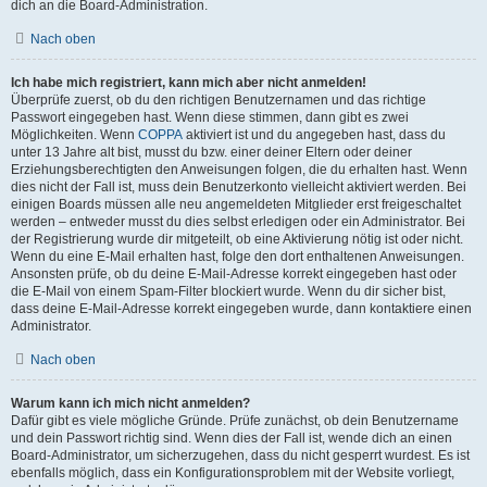
dich an die Board-Administration.
Nach oben
Ich habe mich registriert, kann mich aber nicht anmelden!
Überprüfe zuerst, ob du den richtigen Benutzernamen und das richtige
Passwort eingegeben hast. Wenn diese stimmen, dann gibt es zwei
Möglichkeiten. Wenn
COPPA
aktiviert ist und du angegeben hast, dass du
unter 13 Jahre alt bist, musst du bzw. einer deiner Eltern oder deiner
Erziehungsberechtigten den Anweisungen folgen, die du erhalten hast. Wenn
dies nicht der Fall ist, muss dein Benutzerkonto vielleicht aktiviert werden. Bei
einigen Boards müssen alle neu angemeldeten Mitglieder erst freigeschaltet
werden – entweder musst du dies selbst erledigen oder ein Administrator. Bei
der Registrierung wurde dir mitgeteilt, ob eine Aktivierung nötig ist oder nicht.
Wenn du eine E-Mail erhalten hast, folge den dort enthaltenen Anweisungen.
Ansonsten prüfe, ob du deine E-Mail-Adresse korrekt eingegeben hast oder
die E-Mail von einem Spam-Filter blockiert wurde. Wenn du dir sicher bist,
dass deine E-Mail-Adresse korrekt eingegeben wurde, dann kontaktiere einen
Administrator.
Nach oben
Warum kann ich mich nicht anmelden?
Dafür gibt es viele mögliche Gründe. Prüfe zunächst, ob dein Benutzername
und dein Passwort richtig sind. Wenn dies der Fall ist, wende dich an einen
Board-Administrator, um sicherzugehen, dass du nicht gesperrt wurdest. Es ist
ebenfalls möglich, dass ein Konfigurationsproblem mit der Website vorliegt,