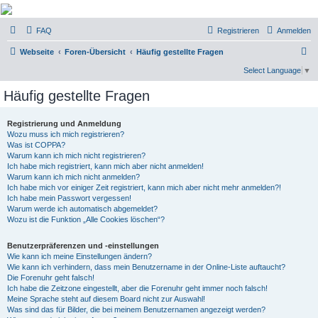
Micro Magic Forum
FAQ
Registrieren
Anmelden
Deutschland
S
Webseite
Foren-Übersicht
Häufig gestellte Fragen
u
Select Language
▼
c
Häufig gestellte Fragen
h
e
Registrierung und Anmeldung
Wozu muss ich mich registrieren?
Was ist COPPA?
Warum kann ich mich nicht registrieren?
Ich habe mich registriert, kann mich aber nicht anmelden!
Warum kann ich mich nicht anmelden?
Ich habe mich vor einiger Zeit registriert, kann mich aber nicht mehr anmelden?!
Ich habe mein Passwort vergessen!
Warum werde ich automatisch abgemeldet?
Wozu ist die Funktion „Alle Cookies löschen“?
Benutzerpräferenzen und -einstellungen
Wie kann ich meine Einstellungen ändern?
Wie kann ich verhindern, dass mein Benutzername in der Online-Liste auftaucht?
Die Forenuhr geht falsch!
Ich habe die Zeitzone eingestellt, aber die Forenuhr geht immer noch falsch!
Meine Sprache steht auf diesem Board nicht zur Auswahl!
Was sind das für Bilder, die bei meinem Benutzernamen angezeigt werden?