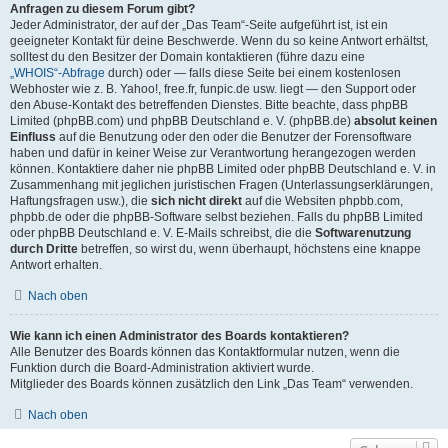
Anfragen zu diesem Forum gibt?
Jeder Administrator, der auf der „Das Team“-Seite aufgeführt ist, ist ein
geeigneter Kontakt für deine Beschwerde. Wenn du so keine Antwort erhältst,
solltest du den Besitzer der Domain kontaktieren (führe dazu eine
„WHOIS“-Abfrage
durch) oder — falls diese Seite bei einem kostenlosen
Webhoster wie z. B. Yahoo!, free.fr, funpic.de usw. liegt — den Support oder
den Abuse-Kontakt des betreffenden Dienstes. Bitte beachte, dass phpBB
Limited (phpBB.com) und phpBB Deutschland e. V. (phpBB.de)
absolut keinen
Einfluss
auf die Benutzung oder den oder die Benutzer der Forensoftware
haben und dafür in keiner Weise zur Verantwortung herangezogen werden
können. Kontaktiere daher nie phpBB Limited oder phpBB Deutschland e. V. in
Zusammenhang mit jeglichen juristischen Fragen (Unterlassungserklärungen,
Haftungsfragen usw.), die
sich nicht direkt
auf die Websiten phpbb.com,
phpbb.de oder die phpBB-Software selbst beziehen. Falls du phpBB Limited
oder phpBB Deutschland e. V. E-Mails schreibst, die die
Softwarenutzung
durch Dritte
betreffen, so wirst du, wenn überhaupt, höchstens eine knappe
Antwort erhalten.
Nach oben
Wie kann ich einen Administrator des Boards kontaktieren?
Alle Benutzer des Boards können das Kontaktformular nutzen, wenn die
Funktion durch die Board-Administration aktiviert wurde.
Mitglieder des Boards können zusätzlich den Link „Das Team“ verwenden.
Nach oben