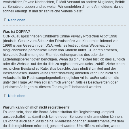
Avatarbilder, Private Nachrichten, E-Mail-Versand an andere Mitglieder, Beitritt
zu Benutzergruppen und so weiter. Wir empfehlen dir eine Anmeldung, da sie
schnell erledigt ist und dir zahlreiche Vorteile bietet.
Nach oben
Was ist COPPA?
COPPA, ausgeschrieben Children’s Online Privacy Protection Act of 1998
(deutsch: Gesetz zum Schutz der Privatsphäre von Kindern im Internet von
1998) ist ein Gesetz in den USA, welches festlegt, dass Websites, die
möglicherweise persönliche Daten von Kindern unter 13 Jahren erheben,
hierzu die Zustimmung der Eltern beziehungsweise des oder der
Erziehungsberechtigten benötigen. Wenn du dir unsicher bist, ob dies auf dich
oder die Website, auf der du dich zu registrieren versuchst, zutrifft, ziehe einen
rechtlichen Beistand zu Rate. Bitte beachte, dass phpBB Limited und der
Besitzer dieses Boards keine Rechtsberatung anbieten kann und nicht die
Anlaufstelle für Rechtsangelegenheiten jeglicher Art ist; außer solchen, die
unter der Frage „An wen soll ich mich wenden, falls es Beschwerden oder
juristische Anfragen zu diesem Forum gibt?“ behandelt werden.
Nach oben
Warum kann ich mich nicht registrieren?
Es kann sein, dass die Board-Administration die Registrierung komplett
ausgeschaltet hat, damit sich keine neuen Benutzer mehr anmelden können.
Es könnte auch sein, dass deine IP-Adresse oder der Benutzername, mit dem
du dich registrieren möchtest, gesperrt wurden. Um Hilfe zu erhalten, wende