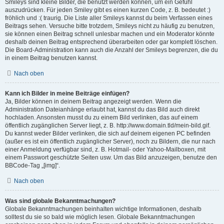
Smileys sind kleine Bilder, die benutzt werden können, um ein Gefühl
auszudrücken. Für jeden Smiley gibt es einen kurzen Code, z. B. bedeutet :)
fröhlich und :( traurig. Die Liste aller Smileys kannst du beim Verfassen eines
Beitrags sehen. Versuche bitte trotzdem, Smileys nicht zu häufig zu benutzen,
sie können einen Beitrag schnell unlesbar machen und ein Moderator könnte
deshalb deinen Beitrag entsprechend überarbeiten oder gar komplett löschen.
Die Board-Administration kann auch die Anzahl der Smileys begrenzen, die du
in einem Beitrag benutzen kannst.
Nach oben
Kann ich Bilder in meine Beiträge einfügen?
Ja, Bilder können in deinem Beitrag angezeigt werden. Wenn die
Administration Dateianhänge erlaubt hat, kannst du das Bild auch direkt
hochladen. Ansonsten musst du zu einem Bild verlinken, das auf einem
öffentlich zugänglichen Server liegt, z. B. http://www.domain.tld/mein-bild.gif.
Du kannst weder Bilder verlinken, die sich auf deinem eigenen PC befinden
(außer es ist ein öffentlich zugänglicher Server), noch zu Bildern, die nur nach
einer Anmeldung verfügbar sind, z. B. Hotmail- oder Yahoo-Mailboxen, mit
einem Passwort geschützte Seiten usw. Um das Bild anzuzeigen, benutze den
BBCode-Tag „[img]“.
Nach oben
Was sind globale Bekanntmachungen?
Globale Bekanntmachungen beinhalten wichtige Informationen, deshalb
solltest du sie so bald wie möglich lesen. Globale Bekanntmachungen