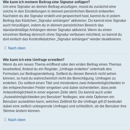
Wie kann ich meinem Beitrag eine Signatur anfügen?
Um eine Signatur an deinen Beitrag anzufügen, musst du zunächst eine
solche in den Einstellungen in deinem persönlichen Bereich entwerfen.
Nachdem du die Signatur erstellt und gespeichert hast, kannst du in jedem
Beitrag das Kästchen „Signatur anhängen“ aktivieren. Du kannst eine Signatur
auch hinzufügen, indem du in deinem persönlichen Bereich das
standardmäßige Anhängen deiner Signatur aktivierst. Wenn du einen
einzelnen Beitrag dennoch ohne Signatur verfassen möchtest, so kannst du
dort einfach das Kontrollkästchen „Signatur anhängen“ wieder deaktivieren.
Nach oben
Wie kann ich eine Umfrage erstellen?
Wenn du ein neues Thema eröffnest oder den ersten Beitrag eines Themas
bearbeitest, findest du ein Register „Umfrage erstellen“ unterhalb des
Formulars zur Beitragserstellung. Solltest du diesen Bereich nicht sehen
können, so hast du wahrscheinlich nicht die Berechtigung, Umfragen zu
erstellen. Du solltest einen Titel und mindestens zwei Antwortmöglichkeiten in
die entsprechenden Felder eingeben und dabei sicherstellen, dass jede
Antwortmöglichkeit in einer eigenen Zeile steht. Du kannst auch unter
„Auswahlmöglichkeiten pro Benutzer“ festlegen, wie viele Optionen ein
Benutzer auswählen kann, welches Zeitlimit für die Umfrage gilt (0 bedeutet
dabei eine zeitlich unbegrenzte Umfrage) und schließlich, ob die Benutzer ihre
Stimme ändern können.
Nach oben