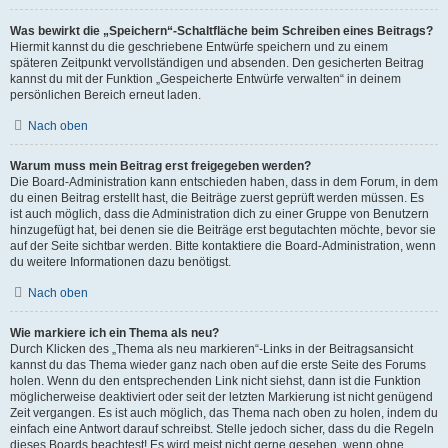
Was bewirkt die „Speichern“-Schaltfläche beim Schreiben eines Beitrags?
Hiermit kannst du die geschriebene Entwürfe speichern und zu einem
späteren Zeitpunkt vervollständigen und absenden. Den gesicherten Beitrag
kannst du mit der Funktion „Gespeicherte Entwürfe verwalten“ in deinem
persönlichen Bereich erneut laden.
Nach oben
Warum muss mein Beitrag erst freigegeben werden?
Die Board-Administration kann entschieden haben, dass in dem Forum, in dem
du einen Beitrag erstellt hast, die Beiträge zuerst geprüft werden müssen. Es
ist auch möglich, dass die Administration dich zu einer Gruppe von Benutzern
hinzugefügt hat, bei denen sie die Beiträge erst begutachten möchte, bevor sie
auf der Seite sichtbar werden. Bitte kontaktiere die Board-Administration, wenn
du weitere Informationen dazu benötigst.
Nach oben
Wie markiere ich ein Thema als neu?
Durch Klicken des „Thema als neu markieren“-Links in der Beitragsansicht
kannst du das Thema wieder ganz nach oben auf die erste Seite des Forums
holen. Wenn du den entsprechenden Link nicht siehst, dann ist die Funktion
möglicherweise deaktiviert oder seit der letzten Markierung ist nicht genügend
Zeit vergangen. Es ist auch möglich, das Thema nach oben zu holen, indem du
einfach eine Antwort darauf schreibst. Stelle jedoch sicher, dass du die Regeln
dieses Boards beachtest! Es wird meist nicht gerne gesehen, wenn ohne