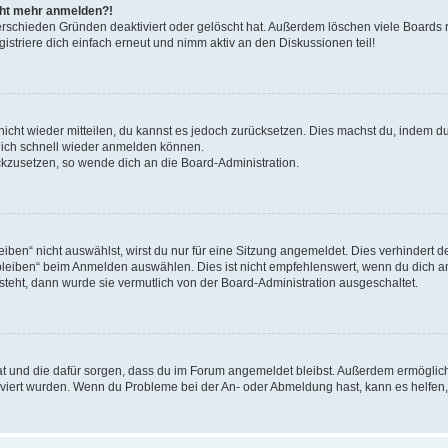
icht mehr anmelden?!
erschieden Gründen deaktiviert oder gelöscht hat. Außerdem löschen viele Boards r
triere dich einfach erneut und nimm aktiv an den Diskussionen teil!
 nicht wieder mitteilen, du kannst es jedoch zurücksetzen. Dies machst du, indem 
 dich schnell wieder anmelden können.
ückzusetzen, so wende dich an die Board-Administration.
en“ nicht auswählst, wirst du nur für eine Sitzung angemeldet. Dies verhindert 
leiben“ beim Anmelden auswählen. Dies ist nicht empfehlenswert, wenn du dich an
 steht, dann wurde sie vermutlich von der Board-Administration ausgeschaltet.
 hat und die dafür sorgen, dass du im Forum angemeldet bleibst. Außerdem ermögli
tiviert wurden. Wenn du Probleme bei der An- oder Abmeldung hast, kann es helfen