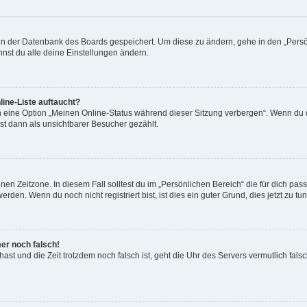
n in der Datenbank des Boards gespeichert. Um diese zu ändern, gehe in den „Persö
nst du alle deine Einstellungen ändern.
ine-Liste auftaucht?
n eine Option „Meinen Online-Status während dieser Sitzung verbergen“. Wenn du d
st dann als unsichtbarer Besucher gezählt.
en Zeitzone. In diesem Fall solltest du im „Persönlichen Bereich“ die für dich passe
den. Wenn du noch nicht registriert bist, ist dies ein guter Grund, dies jetzt zu tun
mer noch falsch!
t hast und die Zeit trotzdem noch falsch ist, geht die Uhr des Servers vermutlich fal