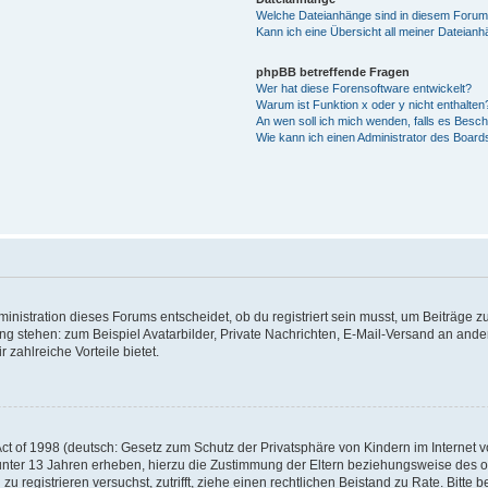
Welche Dateianhänge sind in diesem Forum
Kann ich eine Übersicht all meiner Dateian
phpBB betreffende Fragen
Wer hat diese Forensoftware entwickelt?
Warum ist Funktion x oder y nicht enthalten
An wen soll ich mich wenden, falls es Besc
Wie kann ich einen Administrator des Board
istration dieses Forums entscheidet, ob du registriert sein musst, um Beiträge zu s
ung stehen: zum Beispiel Avatarbilder, Private Nachrichten, E-Mail-Versand an ander
 zahlreiche Vorteile bietet.
t of 1998 (deutsch: Gesetz zum Schutz der Privatsphäre von Kindern im Internet vo
unter 13 Jahren erheben, hierzu die Zustimmung der Eltern beziehungsweise des o
h zu registrieren versuchst, zutrifft, ziehe einen rechtlichen Beistand zu Rate. Bit