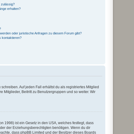
 zulässig?
hänge erhalten?
?
hwerden oder juristische Anfragen zu diesem Forum gibt?
s kontaktieren?
chreiben. Auf jeden Fall erhältst du als registriertes Mitglied
e Mitglieder, Beitritt zu Benutzergruppen und so weiter. Wir
n 1998) ist ein Gesetz in den USA, welches festlegt, dass
der der Erziehungsberechtigten benötigen. Wenn du dir
te beachte, dass phpBB Limited und der Besitzer dieses Boards