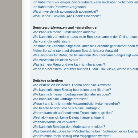
Ich habe mich vor einiger Zeit registriert, kann mich aber nicht mehr 
Ich habe mein Passwort vergessen!
Warum werde ich automatisch abgemeldet?
Wozu ist die Funktion „Alle Cookies löschen“?
Benutzerpräferenzen und -einstellungen
Wie kann ich meine Einstellungen ändern?
Wie kann ich verhindern, dass mein Benutzername in der Online-Liste 
Die Forenuhr geht falsch!
Ich habe die Zeitzone eingestellt, aber die Forenuhr geht immer noch f
Meine Sprache steht auf diesem Board nicht zur Auswahl!
Was sind das für Bilder, die bei meinem Benutzernamen angezeigt we
Wie verwende ich einen Avatar?
Was ist mein Rang und wie kann ich ihn ändern?
Wenn ich bei einem Benutzer auf den E-Mail-Link klicke, werde ich au
Beiträge schreiben
Wie erstelle ich ein neues Thema oder eine Antwort?
Wie kann ich einen Beitrag bearbeiten oder löschen?
Wie kann ich meinem Beitrag eine Signatur anfügen?
Wie kann ich eine Umfrage erstellen?
Wieso kann ich nicht mehr Antwortmöglichkeiten erstellen?
Wie bearbeite oder lösche ich eine Umfrage?
Warum kann ich auf bestimmte Foren nicht zugreifen?
Weshalb kann ich keine Dateianhänge anfügen?
Weshalb wurde ich verwarnt?
Wie kann ich Beiträge den Moderatoren melden?
Was bewirkt die „Speichern“-Schaltfläche beim Schreiben eines Beitra
Warum muss mein Beitrag erst freigegeben werden?