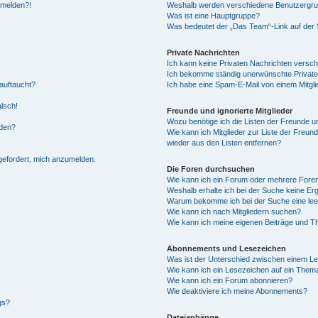
anmelden?!
Weshalb werden verschiedene Benutzergrupp
Was ist eine Hauptgruppe?
Was bedeutet der „Das Team“-Link auf der S
Private Nachrichten
Ich kann keine Privaten Nachrichten versch
Ich bekomme ständig unerwünschte Private
auftaucht?
Ich habe eine Spam-E-Mail von einem Mitgli
alsch!
Freunde und ignorierte Mitglieder
Wozu benötige ich die Listen der Freunde un
rden?
Wie kann ich Mitglieder zur Liste der Freund
wieder aus den Listen entfernen?
fgefordert, mich anzumelden.
Die Foren durchsuchen
Wie kann ich ein Forum oder mehrere For
Weshalb erhalte ich bei der Suche keine Er
Warum bekomme ich bei der Suche eine lee
Wie kann ich nach Mitgliedern suchen?
Wie kann ich meine eigenen Beiträge und T
Abonnements und Lesezeichen
Was ist der Unterschied zwischen einem L
Wie kann ich ein Lesezeichen auf ein Them
Wie kann ich ein Forum abonnieren?
Wie deaktiviere ich meine Abonnements?
gs?
Dateianhänge