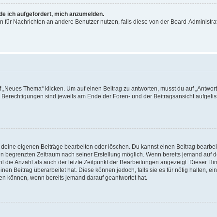
rde ich aufgefordert, mich anzumelden.
ion für Nachrichten an andere Benutzer nutzen, falls diese von der Board-Administ
„Neues Thema“ klicken. Um auf einen Beitrag zu antworten, musst du auf „Antworte
e Berechtigungen sind jeweils am Ende der Foren- und der Beitragsansicht aufgeliste
r deine eigenen Beiträge bearbeiten oder löschen. Du kannst einen Beitrag bearbe
inen begrenzten Zeitraum nach seiner Erstellung möglich. Wenn bereits jemand auf de
 die Anzahl als auch der letzte Zeitpunkt der Bearbeitungen angezeigt. Dieser Hi
en Beitrag überarbeitet hat. Diese können jedoch, falls sie es für nötig halten, ei
hen können, wenn bereits jemand darauf geantwortet hat.