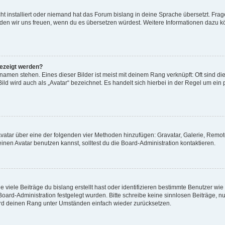
t installiert oder niemand hat das Forum bislang in deine Sprache übersetzt. Frag
, würden wir uns freuen, wenn du es übersetzen würdest. Weitere Informationen dazu
gezeigt werden?
amen stehen. Eines dieser Bilder ist meist mit deinem Rang verknüpft: Oft sind di
ld wird auch als „Avatar“ bezeichnet. Es handelt sich hierbei in der Regel um ein
 Avatar über eine der folgenden vier Methoden hinzufügen: Gravatar, Galerie, Rem
en Avatar benutzen kannst, solltest du die Board-Administration kontaktieren.
viele Beiträge du bislang erstellt hast oder identifizieren bestimmte Benutzer w
 Board-Administration festgelegt wurden. Bitte schreibe keine sinnlosen Beiträge
wird deinen Rang unter Umständen einfach wieder zurücksetzen.