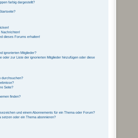
en farbig dargestellt?
tartseite?
icken!
 Nachrichten!
ed dieses Forums erhalten!
d ignorierten Mitglieder?
e oder zur Liste der ignorierten Mitglieder hinzufügen oder diese
en durchsuchen?
gebnisse?
re Seite?
hemen finden?
esezeichen und einem Abonnements für ein Thema oder Forum?
a setzen oder ein Thema abonnieren?