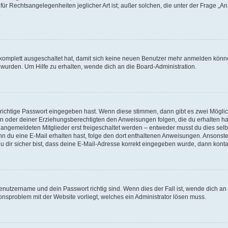
für Rechtsangelegenheiten jeglicher Art ist; außer solchen, die unter der Frage „
.
g komplett ausgeschaltet hat, damit sich keine neuen Benutzer mehr anmelden könn
 wurden. Um Hilfe zu erhalten, wende dich an die Board-Administration.
 richtige Passwort eingegeben hast. Wenn diese stimmen, dann gibt es zwei Mögl
tern oder deiner Erziehungsberechtigten den Anweisungen folgen, die du erhalten ha
u angemeldeten Mitglieder erst freigeschaltet werden – entweder musst du dies selbs
. Wenn du eine E-Mail erhalten hast, folge den dort enthaltenen Anweisungen. Ansons
 dir sicher bist, dass deine E-Mail-Adresse korrekt eingegeben wurde, dann kontak
Benutzername und dein Passwort richtig sind. Wenn dies der Fall ist, wende dich a
ionsproblem mit der Website vorliegt, welches ein Administrator lösen muss.