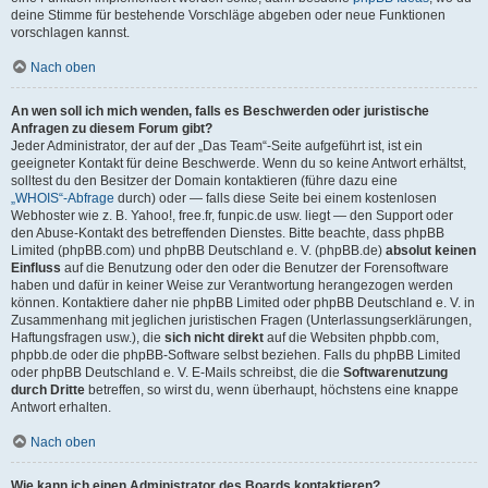
deine Stimme für bestehende Vorschläge abgeben oder neue Funktionen
vorschlagen kannst.
Nach oben
An wen soll ich mich wenden, falls es Beschwerden oder juristische
Anfragen zu diesem Forum gibt?
Jeder Administrator, der auf der „Das Team“-Seite aufgeführt ist, ist ein
geeigneter Kontakt für deine Beschwerde. Wenn du so keine Antwort erhältst,
solltest du den Besitzer der Domain kontaktieren (führe dazu eine
„WHOIS“-Abfrage
durch) oder — falls diese Seite bei einem kostenlosen
Webhoster wie z. B. Yahoo!, free.fr, funpic.de usw. liegt — den Support oder
den Abuse-Kontakt des betreffenden Dienstes. Bitte beachte, dass phpBB
Limited (phpBB.com) und phpBB Deutschland e. V. (phpBB.de)
absolut keinen
Einfluss
auf die Benutzung oder den oder die Benutzer der Forensoftware
haben und dafür in keiner Weise zur Verantwortung herangezogen werden
können. Kontaktiere daher nie phpBB Limited oder phpBB Deutschland e. V. in
Zusammenhang mit jeglichen juristischen Fragen (Unterlassungserklärungen,
Haftungsfragen usw.), die
sich nicht direkt
auf die Websiten phpbb.com,
phpbb.de oder die phpBB-Software selbst beziehen. Falls du phpBB Limited
oder phpBB Deutschland e. V. E-Mails schreibst, die die
Softwarenutzung
durch Dritte
betreffen, so wirst du, wenn überhaupt, höchstens eine knappe
Antwort erhalten.
Nach oben
Wie kann ich einen Administrator des Boards kontaktieren?