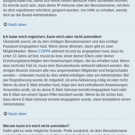
ausgeschaltet hat, damit sich keine neuen Benutzer mehr anmelden können.
Es könnte auch sein, dass deine IP-Adresse oder der Benutzername, mit dem
du dich registrieren möchtest, gesperrt wurden. Um Hilfe zu erhalten, wende
dich an die Board-Administration.
Nach oben
Ich habe mich registriert, kann mich aber nicht anmelden!
Überprüfe zuerst, ob du den richtigen Benutzernamen und das richtige
Passwort eingegeben hast. Wenn diese stimmen, dann gibt es zwei
Möglichkeiten. Wenn
COPPA
aktiviert ist und du angegeben hast, dass du
unter 13 Jahre alt bist, musst du bzw. einer deiner Eltern oder deiner
Erziehungsberechtigten den Anweisungen folgen, die du erhalten hast. Wenn
dies nicht der Fall ist, muss dein Benutzerkonto vielleicht aktiviert werden. Bei
einigen Boards müssen alle neu angemeldeten Mitglieder erst freigeschaltet
werden – entweder musst du dies selbst erledigen oder ein Administrator. Bei
der Registrierung wurde dir mitgeteilt, ob eine Aktivierung nötig ist oder nicht.
Wenn du eine E-Mail erhalten hast, folge den dort enthaltenen Anweisungen.
Ansonsten prüfe, ob du deine E-Mail-Adresse korrekt eingegeben hast oder
die E-Mail von einem Spam-Filter blockiert wurde. Wenn du dir sicher bist,
dass deine E-Mail-Adresse korrekt eingegeben wurde, dann kontaktiere einen
Administrator.
Nach oben
Warum kann ich mich nicht anmelden?
Dafür gibt es viele mögliche Gründe. Prüfe zunächst, ob dein Benutzername