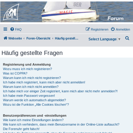
Micro Magic Forum
Deutschland
FAQ
Registrieren
Anmelden
S
Webseite
Foren-Übersicht
Häufig gestellte Fragen
Select Language
▼
u
Häufig gestellte Fragen
c
h
Registrierung und Anmeldung
e
Wozu muss ich mich registrieren?
Was ist COPPA?
Warum kann ich mich nicht registrieren?
Ich habe mich registriert, kann mich aber nicht anmelden!
Warum kann ich mich nicht anmelden?
Ich habe mich vor einiger Zeit registriert, kann mich aber nicht mehr anmelden?!
Ich habe mein Passwort vergessen!
Warum werde ich automatisch abgemeldet?
Wozu ist die Funktion „Alle Cookies löschen“?
Benutzerpräferenzen und -einstellungen
Wie kann ich meine Einstellungen ändern?
Wie kann ich verhindern, dass mein Benutzername in der Online-Liste auftaucht?
Die Forenuhr geht falsch!