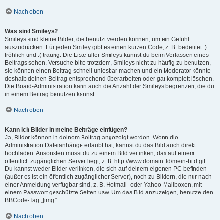
Nach oben
Was sind Smileys?
Smileys sind kleine Bilder, die benutzt werden können, um ein Gefühl
auszudrücken. Für jeden Smiley gibt es einen kurzen Code, z. B. bedeutet :)
fröhlich und :( traurig. Die Liste aller Smileys kannst du beim Verfassen eines
Beitrags sehen. Versuche bitte trotzdem, Smileys nicht zu häufig zu benutzen,
sie können einen Beitrag schnell unlesbar machen und ein Moderator könnte
deshalb deinen Beitrag entsprechend überarbeiten oder gar komplett löschen.
Die Board-Administration kann auch die Anzahl der Smileys begrenzen, die du
in einem Beitrag benutzen kannst.
Nach oben
Kann ich Bilder in meine Beiträge einfügen?
Ja, Bilder können in deinem Beitrag angezeigt werden. Wenn die
Administration Dateianhänge erlaubt hat, kannst du das Bild auch direkt
hochladen. Ansonsten musst du zu einem Bild verlinken, das auf einem
öffentlich zugänglichen Server liegt, z. B. http://www.domain.tld/mein-bild.gif.
Du kannst weder Bilder verlinken, die sich auf deinem eigenen PC befinden
(außer es ist ein öffentlich zugänglicher Server), noch zu Bildern, die nur nach
einer Anmeldung verfügbar sind, z. B. Hotmail- oder Yahoo-Mailboxen, mit
einem Passwort geschützte Seiten usw. Um das Bild anzuzeigen, benutze den
BBCode-Tag „[img]“.
Nach oben