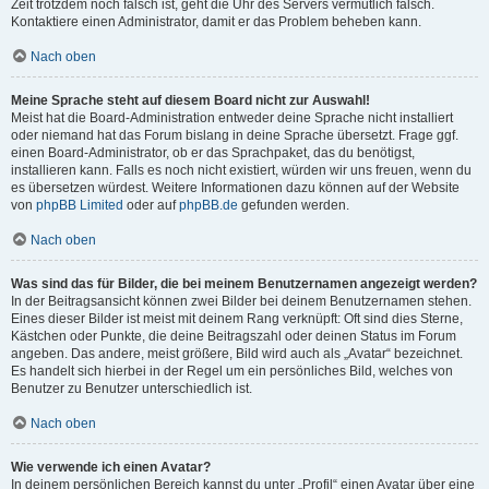
Zeit trotzdem noch falsch ist, geht die Uhr des Servers vermutlich falsch.
Kontaktiere einen Administrator, damit er das Problem beheben kann.
Nach oben
Meine Sprache steht auf diesem Board nicht zur Auswahl!
Meist hat die Board-Administration entweder deine Sprache nicht installiert
oder niemand hat das Forum bislang in deine Sprache übersetzt. Frage ggf.
einen Board-Administrator, ob er das Sprachpaket, das du benötigst,
installieren kann. Falls es noch nicht existiert, würden wir uns freuen, wenn du
es übersetzen würdest. Weitere Informationen dazu können auf der Website
von
phpBB Limited
oder auf
phpBB.de
gefunden werden.
Nach oben
Was sind das für Bilder, die bei meinem Benutzernamen angezeigt werden?
In der Beitragsansicht können zwei Bilder bei deinem Benutzernamen stehen.
Eines dieser Bilder ist meist mit deinem Rang verknüpft: Oft sind dies Sterne,
Kästchen oder Punkte, die deine Beitragszahl oder deinen Status im Forum
angeben. Das andere, meist größere, Bild wird auch als „Avatar“ bezeichnet.
Es handelt sich hierbei in der Regel um ein persönliches Bild, welches von
Benutzer zu Benutzer unterschiedlich ist.
Nach oben
Wie verwende ich einen Avatar?
In deinem persönlichen Bereich kannst du unter „Profil“ einen Avatar über eine