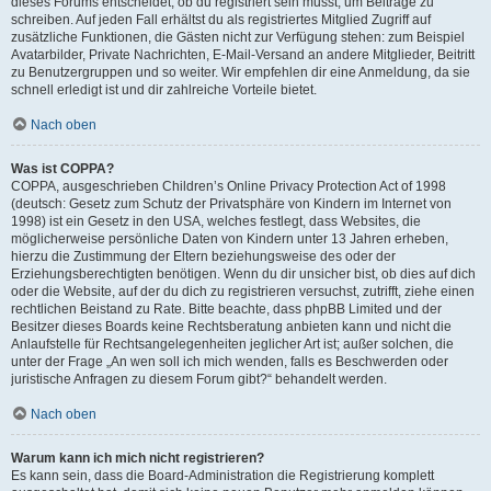
dieses Forums entscheidet, ob du registriert sein musst, um Beiträge zu
schreiben. Auf jeden Fall erhältst du als registriertes Mitglied Zugriff auf
zusätzliche Funktionen, die Gästen nicht zur Verfügung stehen: zum Beispiel
Avatarbilder, Private Nachrichten, E-Mail-Versand an andere Mitglieder, Beitritt
zu Benutzergruppen und so weiter. Wir empfehlen dir eine Anmeldung, da sie
schnell erledigt ist und dir zahlreiche Vorteile bietet.
Nach oben
Was ist COPPA?
COPPA, ausgeschrieben Children’s Online Privacy Protection Act of 1998
(deutsch: Gesetz zum Schutz der Privatsphäre von Kindern im Internet von
1998) ist ein Gesetz in den USA, welches festlegt, dass Websites, die
möglicherweise persönliche Daten von Kindern unter 13 Jahren erheben,
hierzu die Zustimmung der Eltern beziehungsweise des oder der
Erziehungsberechtigten benötigen. Wenn du dir unsicher bist, ob dies auf dich
oder die Website, auf der du dich zu registrieren versuchst, zutrifft, ziehe einen
rechtlichen Beistand zu Rate. Bitte beachte, dass phpBB Limited und der
Besitzer dieses Boards keine Rechtsberatung anbieten kann und nicht die
Anlaufstelle für Rechtsangelegenheiten jeglicher Art ist; außer solchen, die
unter der Frage „An wen soll ich mich wenden, falls es Beschwerden oder
juristische Anfragen zu diesem Forum gibt?“ behandelt werden.
Nach oben
Warum kann ich mich nicht registrieren?
Es kann sein, dass die Board-Administration die Registrierung komplett