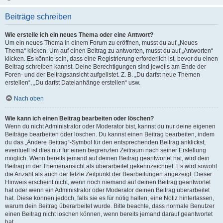
Beiträge schreiben
Wie erstelle ich ein neues Thema oder eine Antwort?
Um ein neues Thema in einem Forum zu eröffnen, musst du auf „Neues
Thema“ klicken. Um auf einen Beitrag zu antworten, musst du auf „Antworten“
klicken. Es könnte sein, dass eine Registrierung erforderlich ist, bevor du einen
Beitrag schreiben kannst. Deine Berechtigungen sind jeweils am Ende der
Foren- und der Beitragsansicht aufgelistet. Z. B. „Du darfst neue Themen
erstellen“, „Du darfst Dateianhänge erstellen“ usw.
Nach oben
Wie kann ich einen Beitrag bearbeiten oder löschen?
Wenn du nicht Administrator oder Moderator bist, kannst du nur deine eigenen
Beiträge bearbeiten oder löschen. Du kannst einen Beitrag bearbeiten, indem
du das „Ändere Beitrag“-Symbol für den entsprechenden Beitrag anklickst;
eventuell ist dies nur für einen begrenzten Zeitraum nach seiner Erstellung
möglich. Wenn bereits jemand auf deinen Beitrag geantwortet hat, wird dein
Beitrag in der Themenansicht als überarbeitet gekennzeichnet. Es wird sowohl
die Anzahl als auch der letzte Zeitpunkt der Bearbeitungen angezeigt. Dieser
Hinweis erscheint nicht, wenn noch niemand auf deinen Beitrag geantwortet
hat oder wenn ein Administrator oder Moderator deinen Beitrag überarbeitet
hat. Diese können jedoch, falls sie es für nötig halten, eine Notiz hinterlassen,
warum dein Beitrag überarbeitet wurde. Bitte beachte, dass normale Benutzer
einen Beitrag nicht löschen können, wenn bereits jemand darauf geantwortet
hat.