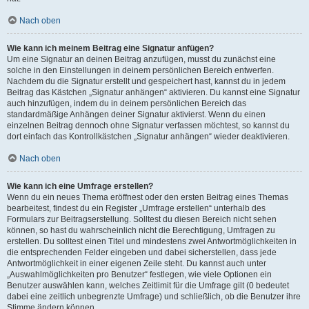
Nach oben
Wie kann ich meinem Beitrag eine Signatur anfügen?
Um eine Signatur an deinen Beitrag anzufügen, musst du zunächst eine
solche in den Einstellungen in deinem persönlichen Bereich entwerfen.
Nachdem du die Signatur erstellt und gespeichert hast, kannst du in jedem
Beitrag das Kästchen „Signatur anhängen“ aktivieren. Du kannst eine Signatur
auch hinzufügen, indem du in deinem persönlichen Bereich das
standardmäßige Anhängen deiner Signatur aktivierst. Wenn du einen
einzelnen Beitrag dennoch ohne Signatur verfassen möchtest, so kannst du
dort einfach das Kontrollkästchen „Signatur anhängen“ wieder deaktivieren.
Nach oben
Wie kann ich eine Umfrage erstellen?
Wenn du ein neues Thema eröffnest oder den ersten Beitrag eines Themas
bearbeitest, findest du ein Register „Umfrage erstellen“ unterhalb des
Formulars zur Beitragserstellung. Solltest du diesen Bereich nicht sehen
können, so hast du wahrscheinlich nicht die Berechtigung, Umfragen zu
erstellen. Du solltest einen Titel und mindestens zwei Antwortmöglichkeiten in
die entsprechenden Felder eingeben und dabei sicherstellen, dass jede
Antwortmöglichkeit in einer eigenen Zeile steht. Du kannst auch unter
„Auswahlmöglichkeiten pro Benutzer“ festlegen, wie viele Optionen ein
Benutzer auswählen kann, welches Zeitlimit für die Umfrage gilt (0 bedeutet
dabei eine zeitlich unbegrenzte Umfrage) und schließlich, ob die Benutzer ihre
Stimme ändern können.