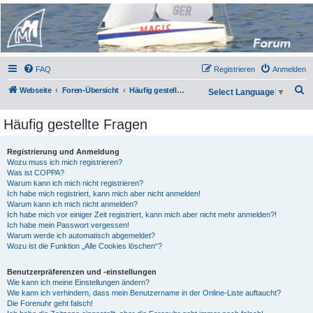
Micro Magic Forum
Deutschland
FAQ
Registrieren
Anmelden
S
Webseite
Foren-Übersicht
Häufig gestellte Fragen
Select Language
▼
u
Häufig gestellte Fragen
c
h
Registrierung und Anmeldung
e
Wozu muss ich mich registrieren?
Was ist COPPA?
Warum kann ich mich nicht registrieren?
Ich habe mich registriert, kann mich aber nicht anmelden!
Warum kann ich mich nicht anmelden?
Ich habe mich vor einiger Zeit registriert, kann mich aber nicht mehr anmelden?!
Ich habe mein Passwort vergessen!
Warum werde ich automatisch abgemeldet?
Wozu ist die Funktion „Alle Cookies löschen“?
Benutzerpräferenzen und -einstellungen
Wie kann ich meine Einstellungen ändern?
Wie kann ich verhindern, dass mein Benutzername in der Online-Liste auftaucht?
Die Forenuhr geht falsch!