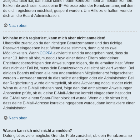
ausgeschaltet hat, damit sich keine neuen Benutzer mehr anmelden können.
Es könnte auch sein, dass deine IP-Adresse oder der Benutzername, mit dem
du dich registrieren möchtest, gesperrt wurden. Um Hilfe zu erhalten, wende
dich an die Board-Administration.
Nach oben
Ich habe mich registriert, kann mich aber nicht anmelden!
Überprüfe zuerst, ob du den richtigen Benutzernamen und das richtige
Passwort eingegeben hast. Wenn diese stimmen, dann gibt es zwei
Möglichkeiten. Wenn
COPPA
aktiviert ist und du angegeben hast, dass du
unter 13 Jahre alt bist, musst du bzw. einer deiner Eltern oder deiner
Erziehungsberechtigten den Anweisungen folgen, die du erhalten hast. Wenn
dies nicht der Fall ist, muss dein Benutzerkonto vielleicht aktiviert werden. Bei
einigen Boards müssen alle neu angemeldeten Mitglieder erst freigeschaltet
werden – entweder musst du dies selbst erledigen oder ein Administrator. Bei
der Registrierung wurde dir mitgeteilt, ob eine Aktivierung nötig ist oder nicht.
Wenn du eine E-Mail erhalten hast, folge den dort enthaltenen Anweisungen.
Ansonsten prüfe, ob du deine E-Mail-Adresse korrekt eingegeben hast oder
die E-Mail von einem Spam-Filter blockiert wurde. Wenn du dir sicher bist,
dass deine E-Mail-Adresse korrekt eingegeben wurde, dann kontaktiere einen
Administrator.
Nach oben
Warum kann ich mich nicht anmelden?
Dafür gibt es viele mögliche Gründe. Prüfe zunächst, ob dein Benutzername