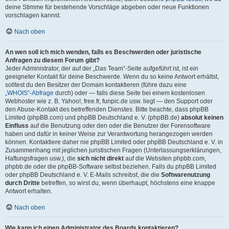
deine Stimme für bestehende Vorschläge abgeben oder neue Funktionen
vorschlagen kannst.
Nach oben
An wen soll ich mich wenden, falls es Beschwerden oder juristische
Anfragen zu diesem Forum gibt?
Jeder Administrator, der auf der „Das Team“-Seite aufgeführt ist, ist ein
geeigneter Kontakt für deine Beschwerde. Wenn du so keine Antwort erhältst,
solltest du den Besitzer der Domain kontaktieren (führe dazu eine
„WHOIS“-Abfrage
durch) oder — falls diese Seite bei einem kostenlosen
Webhoster wie z. B. Yahoo!, free.fr, funpic.de usw. liegt — den Support oder
den Abuse-Kontakt des betreffenden Dienstes. Bitte beachte, dass phpBB
Limited (phpBB.com) und phpBB Deutschland e. V. (phpBB.de)
absolut keinen
Einfluss
auf die Benutzung oder den oder die Benutzer der Forensoftware
haben und dafür in keiner Weise zur Verantwortung herangezogen werden
können. Kontaktiere daher nie phpBB Limited oder phpBB Deutschland e. V. in
Zusammenhang mit jeglichen juristischen Fragen (Unterlassungserklärungen,
Haftungsfragen usw.), die
sich nicht direkt
auf die Websiten phpbb.com,
phpbb.de oder die phpBB-Software selbst beziehen. Falls du phpBB Limited
oder phpBB Deutschland e. V. E-Mails schreibst, die die
Softwarenutzung
durch Dritte
betreffen, so wirst du, wenn überhaupt, höchstens eine knappe
Antwort erhalten.
Nach oben
Wie kann ich einen Administrator des Boards kontaktieren?