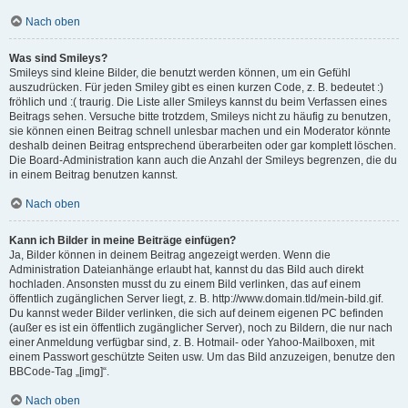
Nach oben
Was sind Smileys?
Smileys sind kleine Bilder, die benutzt werden können, um ein Gefühl
auszudrücken. Für jeden Smiley gibt es einen kurzen Code, z. B. bedeutet :)
fröhlich und :( traurig. Die Liste aller Smileys kannst du beim Verfassen eines
Beitrags sehen. Versuche bitte trotzdem, Smileys nicht zu häufig zu benutzen,
sie können einen Beitrag schnell unlesbar machen und ein Moderator könnte
deshalb deinen Beitrag entsprechend überarbeiten oder gar komplett löschen.
Die Board-Administration kann auch die Anzahl der Smileys begrenzen, die du
in einem Beitrag benutzen kannst.
Nach oben
Kann ich Bilder in meine Beiträge einfügen?
Ja, Bilder können in deinem Beitrag angezeigt werden. Wenn die
Administration Dateianhänge erlaubt hat, kannst du das Bild auch direkt
hochladen. Ansonsten musst du zu einem Bild verlinken, das auf einem
öffentlich zugänglichen Server liegt, z. B. http://www.domain.tld/mein-bild.gif.
Du kannst weder Bilder verlinken, die sich auf deinem eigenen PC befinden
(außer es ist ein öffentlich zugänglicher Server), noch zu Bildern, die nur nach
einer Anmeldung verfügbar sind, z. B. Hotmail- oder Yahoo-Mailboxen, mit
einem Passwort geschützte Seiten usw. Um das Bild anzuzeigen, benutze den
BBCode-Tag „[img]“.
Nach oben