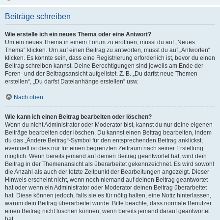
Beiträge schreiben
Wie erstelle ich ein neues Thema oder eine Antwort?
Um ein neues Thema in einem Forum zu eröffnen, musst du auf „Neues
Thema“ klicken. Um auf einen Beitrag zu antworten, musst du auf „Antworten“
klicken. Es könnte sein, dass eine Registrierung erforderlich ist, bevor du einen
Beitrag schreiben kannst. Deine Berechtigungen sind jeweils am Ende der
Foren- und der Beitragsansicht aufgelistet. Z. B. „Du darfst neue Themen
erstellen“, „Du darfst Dateianhänge erstellen“ usw.
Nach oben
Wie kann ich einen Beitrag bearbeiten oder löschen?
Wenn du nicht Administrator oder Moderator bist, kannst du nur deine eigenen
Beiträge bearbeiten oder löschen. Du kannst einen Beitrag bearbeiten, indem
du das „Ändere Beitrag“-Symbol für den entsprechenden Beitrag anklickst;
eventuell ist dies nur für einen begrenzten Zeitraum nach seiner Erstellung
möglich. Wenn bereits jemand auf deinen Beitrag geantwortet hat, wird dein
Beitrag in der Themenansicht als überarbeitet gekennzeichnet. Es wird sowohl
die Anzahl als auch der letzte Zeitpunkt der Bearbeitungen angezeigt. Dieser
Hinweis erscheint nicht, wenn noch niemand auf deinen Beitrag geantwortet
hat oder wenn ein Administrator oder Moderator deinen Beitrag überarbeitet
hat. Diese können jedoch, falls sie es für nötig halten, eine Notiz hinterlassen,
warum dein Beitrag überarbeitet wurde. Bitte beachte, dass normale Benutzer
einen Beitrag nicht löschen können, wenn bereits jemand darauf geantwortet
hat.