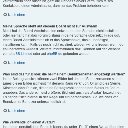
Zeit trotzdem noch falsch ist, geht die Uhr des Servers vermutlich falsch.
Kontaktiere einen Administrator, damit er das Problem beheben kann.
Nach oben
Meine Sprache steht auf diesem Board nicht zur Auswahl!
Meist hat die Board-Administration entweder deine Sprache nicht installiert
oder niemand hat das Forum bislang in deine Sprache übersetzt. Frage ggf.
einen Board-Administrator, ob er das Sprachpaket, das du benötigst,
installieren kann. Falls es noch nicht existiert, würden wir uns freuen, wenn du
es übersetzen würdest. Weitere Informationen dazu können auf der Website
von
phpBB Limited
oder auf
phpBB.de
gefunden werden.
Nach oben
Was sind das für Bilder, die bei meinem Benutzernamen angezeigt werden?
In der Beitragsansicht können zwei Bilder bei deinem Benutzernamen stehen.
Eines dieser Bilder ist meist mit deinem Rang verknüpft: Oft sind dies Sterne,
Kästchen oder Punkte, die deine Beitragszahl oder deinen Status im Forum
angeben. Das andere, meist größere, Bild wird auch als „Avatar“ bezeichnet.
Es handelt sich hierbei in der Regel um ein persönliches Bild, welches von
Benutzer zu Benutzer unterschiedlich ist.
Nach oben
Wie verwende ich einen Avatar?
In deinem persönlichen Bereich kannst du unter „Profil“ einen Avatar über eine