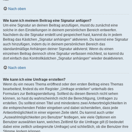
Nach oben
Wie kann ich meinem Beitrag eine Signatur anfügen?
Um eine Signatur an deinen Beitrag anzufügen, musst du zunächst eine
solche in den Einstellungen in deinem persönlichen Bereich entwerfen.
Nachdem du die Signatur erstellt und gespeichert hast, kannst du in jedem
Beitrag das Kästchen „Signatur anhängen“ aktivieren. Du kannst eine Signatur
auch hinzufügen, indem du in deinem persönlichen Bereich das
standardmäßige Anhängen deiner Signatur aktivierst. Wenn du einen
einzelnen Beitrag dennoch ohne Signatur verfassen möchtest, so kannst du
dort einfach das Kontrollkästchen „Signatur anhängen“ wieder deaktivieren.
Nach oben
Wie kann ich eine Umfrage erstellen?
Wenn du ein neues Thema eröffnest oder den ersten Beitrag eines Themas
bearbeitest, findest du ein Register „Umfrage erstellen“ unterhalb des
Formulars zur Beitragserstellung. Solltest du diesen Bereich nicht sehen
können, so hast du wahrscheinlich nicht die Berechtigung, Umfragen zu
erstellen. Du solltest einen Titel und mindestens zwei Antwortmöglichkeiten in
die entsprechenden Felder eingeben und dabei sicherstellen, dass jede
Antwortmöglichkeit in einer eigenen Zeile steht. Du kannst auch unter
„Auswahlmöglichkeiten pro Benutzer“ festlegen, wie viele Optionen ein
Benutzer auswählen kann, welches Zeitlimit für die Umfrage gilt (0 bedeutet
dabei eine zeitlich unbegrenzte Umfrage) und schließlich, ob die Benutzer ihre
Stimme ändern können.