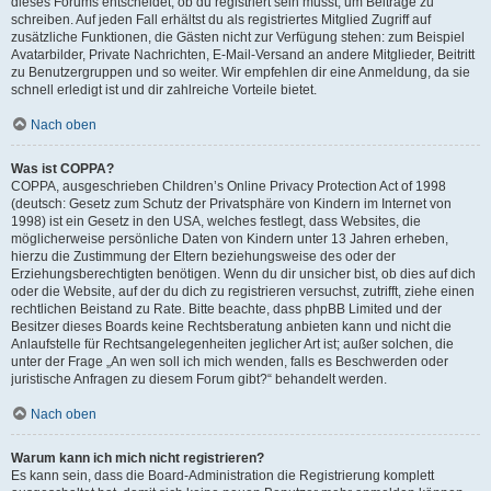
dieses Forums entscheidet, ob du registriert sein musst, um Beiträge zu
schreiben. Auf jeden Fall erhältst du als registriertes Mitglied Zugriff auf
zusätzliche Funktionen, die Gästen nicht zur Verfügung stehen: zum Beispiel
Avatarbilder, Private Nachrichten, E-Mail-Versand an andere Mitglieder, Beitritt
zu Benutzergruppen und so weiter. Wir empfehlen dir eine Anmeldung, da sie
schnell erledigt ist und dir zahlreiche Vorteile bietet.
Nach oben
Was ist COPPA?
COPPA, ausgeschrieben Children’s Online Privacy Protection Act of 1998
(deutsch: Gesetz zum Schutz der Privatsphäre von Kindern im Internet von
1998) ist ein Gesetz in den USA, welches festlegt, dass Websites, die
möglicherweise persönliche Daten von Kindern unter 13 Jahren erheben,
hierzu die Zustimmung der Eltern beziehungsweise des oder der
Erziehungsberechtigten benötigen. Wenn du dir unsicher bist, ob dies auf dich
oder die Website, auf der du dich zu registrieren versuchst, zutrifft, ziehe einen
rechtlichen Beistand zu Rate. Bitte beachte, dass phpBB Limited und der
Besitzer dieses Boards keine Rechtsberatung anbieten kann und nicht die
Anlaufstelle für Rechtsangelegenheiten jeglicher Art ist; außer solchen, die
unter der Frage „An wen soll ich mich wenden, falls es Beschwerden oder
juristische Anfragen zu diesem Forum gibt?“ behandelt werden.
Nach oben
Warum kann ich mich nicht registrieren?
Es kann sein, dass die Board-Administration die Registrierung komplett