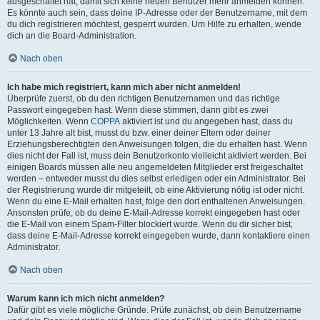
ausgeschaltet hat, damit sich keine neuen Benutzer mehr anmelden können.
Es könnte auch sein, dass deine IP-Adresse oder der Benutzername, mit dem
du dich registrieren möchtest, gesperrt wurden. Um Hilfe zu erhalten, wende
dich an die Board-Administration.
Nach oben
Ich habe mich registriert, kann mich aber nicht anmelden!
Überprüfe zuerst, ob du den richtigen Benutzernamen und das richtige
Passwort eingegeben hast. Wenn diese stimmen, dann gibt es zwei
Möglichkeiten. Wenn
COPPA
aktiviert ist und du angegeben hast, dass du
unter 13 Jahre alt bist, musst du bzw. einer deiner Eltern oder deiner
Erziehungsberechtigten den Anweisungen folgen, die du erhalten hast. Wenn
dies nicht der Fall ist, muss dein Benutzerkonto vielleicht aktiviert werden. Bei
einigen Boards müssen alle neu angemeldeten Mitglieder erst freigeschaltet
werden – entweder musst du dies selbst erledigen oder ein Administrator. Bei
der Registrierung wurde dir mitgeteilt, ob eine Aktivierung nötig ist oder nicht.
Wenn du eine E-Mail erhalten hast, folge den dort enthaltenen Anweisungen.
Ansonsten prüfe, ob du deine E-Mail-Adresse korrekt eingegeben hast oder
die E-Mail von einem Spam-Filter blockiert wurde. Wenn du dir sicher bist,
dass deine E-Mail-Adresse korrekt eingegeben wurde, dann kontaktiere einen
Administrator.
Nach oben
Warum kann ich mich nicht anmelden?
Dafür gibt es viele mögliche Gründe. Prüfe zunächst, ob dein Benutzername