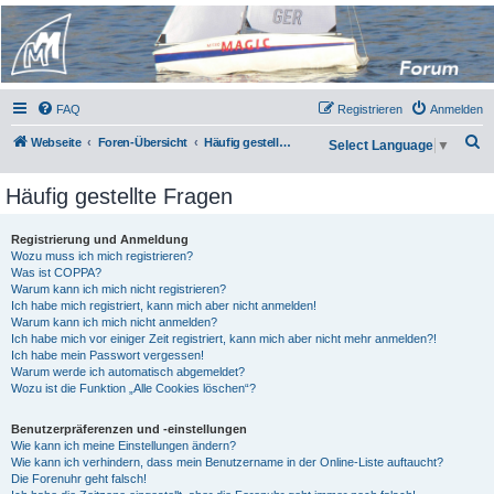
Micro Magic Forum
Deutschland
FAQ
Registrieren
Anmelden
S
Webseite
Foren-Übersicht
Häufig gestellte Fragen
Select Language
▼
u
Häufig gestellte Fragen
c
h
Registrierung und Anmeldung
e
Wozu muss ich mich registrieren?
Was ist COPPA?
Warum kann ich mich nicht registrieren?
Ich habe mich registriert, kann mich aber nicht anmelden!
Warum kann ich mich nicht anmelden?
Ich habe mich vor einiger Zeit registriert, kann mich aber nicht mehr anmelden?!
Ich habe mein Passwort vergessen!
Warum werde ich automatisch abgemeldet?
Wozu ist die Funktion „Alle Cookies löschen“?
Benutzerpräferenzen und -einstellungen
Wie kann ich meine Einstellungen ändern?
Wie kann ich verhindern, dass mein Benutzername in der Online-Liste auftaucht?
Die Forenuhr geht falsch!