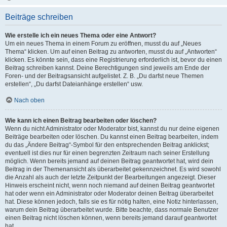
Beiträge schreiben
Wie erstelle ich ein neues Thema oder eine Antwort?
Um ein neues Thema in einem Forum zu eröffnen, musst du auf „Neues
Thema“ klicken. Um auf einen Beitrag zu antworten, musst du auf „Antworten“
klicken. Es könnte sein, dass eine Registrierung erforderlich ist, bevor du einen
Beitrag schreiben kannst. Deine Berechtigungen sind jeweils am Ende der
Foren- und der Beitragsansicht aufgelistet. Z. B. „Du darfst neue Themen
erstellen“, „Du darfst Dateianhänge erstellen“ usw.
Nach oben
Wie kann ich einen Beitrag bearbeiten oder löschen?
Wenn du nicht Administrator oder Moderator bist, kannst du nur deine eigenen
Beiträge bearbeiten oder löschen. Du kannst einen Beitrag bearbeiten, indem
du das „Ändere Beitrag“-Symbol für den entsprechenden Beitrag anklickst;
eventuell ist dies nur für einen begrenzten Zeitraum nach seiner Erstellung
möglich. Wenn bereits jemand auf deinen Beitrag geantwortet hat, wird dein
Beitrag in der Themenansicht als überarbeitet gekennzeichnet. Es wird sowohl
die Anzahl als auch der letzte Zeitpunkt der Bearbeitungen angezeigt. Dieser
Hinweis erscheint nicht, wenn noch niemand auf deinen Beitrag geantwortet
hat oder wenn ein Administrator oder Moderator deinen Beitrag überarbeitet
hat. Diese können jedoch, falls sie es für nötig halten, eine Notiz hinterlassen,
warum dein Beitrag überarbeitet wurde. Bitte beachte, dass normale Benutzer
einen Beitrag nicht löschen können, wenn bereits jemand darauf geantwortet
hat.