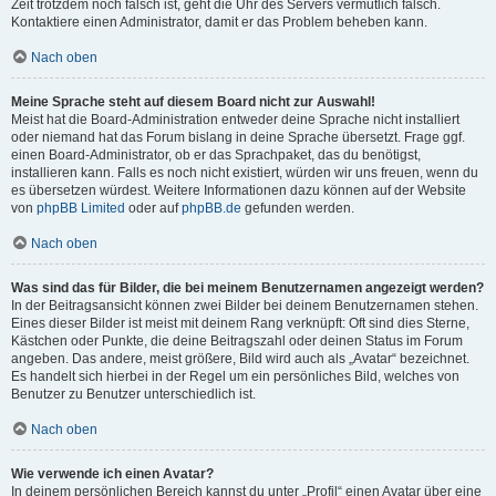
Zeit trotzdem noch falsch ist, geht die Uhr des Servers vermutlich falsch.
Kontaktiere einen Administrator, damit er das Problem beheben kann.
Nach oben
Meine Sprache steht auf diesem Board nicht zur Auswahl!
Meist hat die Board-Administration entweder deine Sprache nicht installiert
oder niemand hat das Forum bislang in deine Sprache übersetzt. Frage ggf.
einen Board-Administrator, ob er das Sprachpaket, das du benötigst,
installieren kann. Falls es noch nicht existiert, würden wir uns freuen, wenn du
es übersetzen würdest. Weitere Informationen dazu können auf der Website
von
phpBB Limited
oder auf
phpBB.de
gefunden werden.
Nach oben
Was sind das für Bilder, die bei meinem Benutzernamen angezeigt werden?
In der Beitragsansicht können zwei Bilder bei deinem Benutzernamen stehen.
Eines dieser Bilder ist meist mit deinem Rang verknüpft: Oft sind dies Sterne,
Kästchen oder Punkte, die deine Beitragszahl oder deinen Status im Forum
angeben. Das andere, meist größere, Bild wird auch als „Avatar“ bezeichnet.
Es handelt sich hierbei in der Regel um ein persönliches Bild, welches von
Benutzer zu Benutzer unterschiedlich ist.
Nach oben
Wie verwende ich einen Avatar?
In deinem persönlichen Bereich kannst du unter „Profil“ einen Avatar über eine