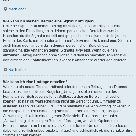
Nach oben
Wie kann ich meinem Beitrag eine Signatur anfügen?
Um eine Signatur an deinen Beitrag anzufügen, musst du zunächst eine
solche in den Einstellungen in deinem persönlichen Bereich entwerfen.
Nachdem du die Signatur erstellt und gespeichert hast, kannst du in jedem
Beitrag das Kästchen „Signatur anhängen“ aktivieren. Du kannst eine Signatur
auch hinzufügen, indem du in deinem persönlichen Bereich das
standardmäßige Anhängen deiner Signatur aktivierst. Wenn du einen
einzelnen Beitrag dennoch ohne Signatur verfassen möchtest, so kannst du
dort einfach das Kontrollkästchen „Signatur anhängen“ wieder deaktivieren.
Nach oben
Wie kann ich eine Umfrage erstellen?
Wenn du ein neues Thema eröffnest oder den ersten Beitrag eines Themas
bearbeitest, findest du ein Register „Umfrage erstellen“ unterhalb des
Formulars zur Beitragserstellung. Solltest du diesen Bereich nicht sehen
können, so hast du wahrscheinlich nicht die Berechtigung, Umfragen zu
erstellen. Du solltest einen Titel und mindestens zwei Antwortmöglichkeiten in
die entsprechenden Felder eingeben und dabei sicherstellen, dass jede
Antwortmöglichkeit in einer eigenen Zeile steht. Du kannst auch unter
„Auswahlmöglichkeiten pro Benutzer“ festlegen, wie viele Optionen ein
Benutzer auswählen kann, welches Zeitlimit für die Umfrage gilt (0 bedeutet
dabei eine zeitlich unbegrenzte Umfrage) und schließlich, ob die Benutzer ihre
Stimme ändern können.