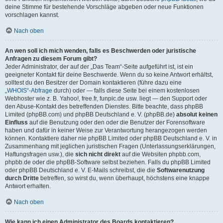
deine Stimme für bestehende Vorschläge abgeben oder neue Funktionen
vorschlagen kannst.
Nach oben
An wen soll ich mich wenden, falls es Beschwerden oder juristische
Anfragen zu diesem Forum gibt?
Jeder Administrator, der auf der „Das Team“-Seite aufgeführt ist, ist ein
geeigneter Kontakt für deine Beschwerde. Wenn du so keine Antwort erhältst,
solltest du den Besitzer der Domain kontaktieren (führe dazu eine
„WHOIS“-Abfrage
durch) oder — falls diese Seite bei einem kostenlosen
Webhoster wie z. B. Yahoo!, free.fr, funpic.de usw. liegt — den Support oder
den Abuse-Kontakt des betreffenden Dienstes. Bitte beachte, dass phpBB
Limited (phpBB.com) und phpBB Deutschland e. V. (phpBB.de)
absolut keinen
Einfluss
auf die Benutzung oder den oder die Benutzer der Forensoftware
haben und dafür in keiner Weise zur Verantwortung herangezogen werden
können. Kontaktiere daher nie phpBB Limited oder phpBB Deutschland e. V. in
Zusammenhang mit jeglichen juristischen Fragen (Unterlassungserklärungen,
Haftungsfragen usw.), die
sich nicht direkt
auf die Websiten phpbb.com,
phpbb.de oder die phpBB-Software selbst beziehen. Falls du phpBB Limited
oder phpBB Deutschland e. V. E-Mails schreibst, die die
Softwarenutzung
durch Dritte
betreffen, so wirst du, wenn überhaupt, höchstens eine knappe
Antwort erhalten.
Nach oben
Wie kann ich einen Administrator des Boards kontaktieren?