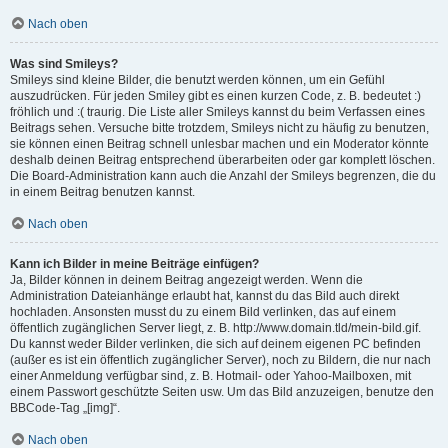
Nach oben
Was sind Smileys?
Smileys sind kleine Bilder, die benutzt werden können, um ein Gefühl
auszudrücken. Für jeden Smiley gibt es einen kurzen Code, z. B. bedeutet :)
fröhlich und :( traurig. Die Liste aller Smileys kannst du beim Verfassen eines
Beitrags sehen. Versuche bitte trotzdem, Smileys nicht zu häufig zu benutzen,
sie können einen Beitrag schnell unlesbar machen und ein Moderator könnte
deshalb deinen Beitrag entsprechend überarbeiten oder gar komplett löschen.
Die Board-Administration kann auch die Anzahl der Smileys begrenzen, die du
in einem Beitrag benutzen kannst.
Nach oben
Kann ich Bilder in meine Beiträge einfügen?
Ja, Bilder können in deinem Beitrag angezeigt werden. Wenn die
Administration Dateianhänge erlaubt hat, kannst du das Bild auch direkt
hochladen. Ansonsten musst du zu einem Bild verlinken, das auf einem
öffentlich zugänglichen Server liegt, z. B. http://www.domain.tld/mein-bild.gif.
Du kannst weder Bilder verlinken, die sich auf deinem eigenen PC befinden
(außer es ist ein öffentlich zugänglicher Server), noch zu Bildern, die nur nach
einer Anmeldung verfügbar sind, z. B. Hotmail- oder Yahoo-Mailboxen, mit
einem Passwort geschützte Seiten usw. Um das Bild anzuzeigen, benutze den
BBCode-Tag „[img]“.
Nach oben