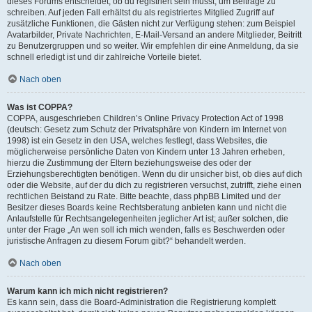
dieses Forums entscheidet, ob du registriert sein musst, um Beiträge zu
schreiben. Auf jeden Fall erhältst du als registriertes Mitglied Zugriff auf
zusätzliche Funktionen, die Gästen nicht zur Verfügung stehen: zum Beispiel
Avatarbilder, Private Nachrichten, E-Mail-Versand an andere Mitglieder, Beitritt
zu Benutzergruppen und so weiter. Wir empfehlen dir eine Anmeldung, da sie
schnell erledigt ist und dir zahlreiche Vorteile bietet.
Nach oben
Was ist COPPA?
COPPA, ausgeschrieben Children’s Online Privacy Protection Act of 1998
(deutsch: Gesetz zum Schutz der Privatsphäre von Kindern im Internet von
1998) ist ein Gesetz in den USA, welches festlegt, dass Websites, die
möglicherweise persönliche Daten von Kindern unter 13 Jahren erheben,
hierzu die Zustimmung der Eltern beziehungsweise des oder der
Erziehungsberechtigten benötigen. Wenn du dir unsicher bist, ob dies auf dich
oder die Website, auf der du dich zu registrieren versuchst, zutrifft, ziehe einen
rechtlichen Beistand zu Rate. Bitte beachte, dass phpBB Limited und der
Besitzer dieses Boards keine Rechtsberatung anbieten kann und nicht die
Anlaufstelle für Rechtsangelegenheiten jeglicher Art ist; außer solchen, die
unter der Frage „An wen soll ich mich wenden, falls es Beschwerden oder
juristische Anfragen zu diesem Forum gibt?“ behandelt werden.
Nach oben
Warum kann ich mich nicht registrieren?
Es kann sein, dass die Board-Administration die Registrierung komplett