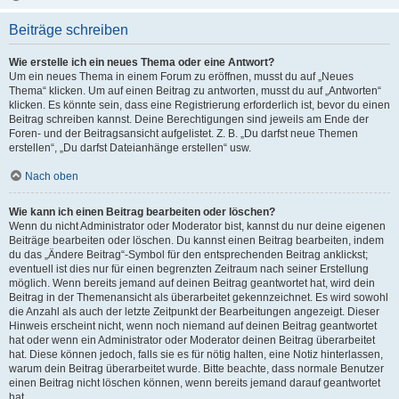
Beiträge schreiben
Wie erstelle ich ein neues Thema oder eine Antwort?
Um ein neues Thema in einem Forum zu eröffnen, musst du auf „Neues
Thema“ klicken. Um auf einen Beitrag zu antworten, musst du auf „Antworten“
klicken. Es könnte sein, dass eine Registrierung erforderlich ist, bevor du einen
Beitrag schreiben kannst. Deine Berechtigungen sind jeweils am Ende der
Foren- und der Beitragsansicht aufgelistet. Z. B. „Du darfst neue Themen
erstellen“, „Du darfst Dateianhänge erstellen“ usw.
Nach oben
Wie kann ich einen Beitrag bearbeiten oder löschen?
Wenn du nicht Administrator oder Moderator bist, kannst du nur deine eigenen
Beiträge bearbeiten oder löschen. Du kannst einen Beitrag bearbeiten, indem
du das „Ändere Beitrag“-Symbol für den entsprechenden Beitrag anklickst;
eventuell ist dies nur für einen begrenzten Zeitraum nach seiner Erstellung
möglich. Wenn bereits jemand auf deinen Beitrag geantwortet hat, wird dein
Beitrag in der Themenansicht als überarbeitet gekennzeichnet. Es wird sowohl
die Anzahl als auch der letzte Zeitpunkt der Bearbeitungen angezeigt. Dieser
Hinweis erscheint nicht, wenn noch niemand auf deinen Beitrag geantwortet
hat oder wenn ein Administrator oder Moderator deinen Beitrag überarbeitet
hat. Diese können jedoch, falls sie es für nötig halten, eine Notiz hinterlassen,
warum dein Beitrag überarbeitet wurde. Bitte beachte, dass normale Benutzer
einen Beitrag nicht löschen können, wenn bereits jemand darauf geantwortet
hat.