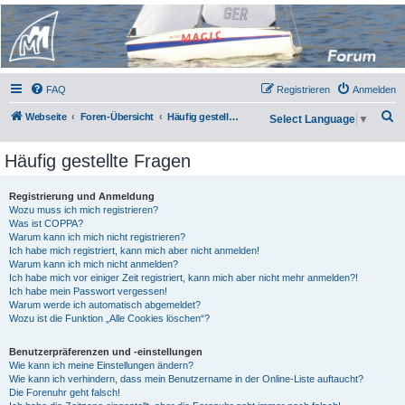
Micro Magic Forum
Deutschland
FAQ
Registrieren
Anmelden
S
Webseite
Foren-Übersicht
Häufig gestellte Fragen
Select Language
▼
u
Häufig gestellte Fragen
c
h
Registrierung und Anmeldung
e
Wozu muss ich mich registrieren?
Was ist COPPA?
Warum kann ich mich nicht registrieren?
Ich habe mich registriert, kann mich aber nicht anmelden!
Warum kann ich mich nicht anmelden?
Ich habe mich vor einiger Zeit registriert, kann mich aber nicht mehr anmelden?!
Ich habe mein Passwort vergessen!
Warum werde ich automatisch abgemeldet?
Wozu ist die Funktion „Alle Cookies löschen“?
Benutzerpräferenzen und -einstellungen
Wie kann ich meine Einstellungen ändern?
Wie kann ich verhindern, dass mein Benutzername in der Online-Liste auftaucht?
Die Forenuhr geht falsch!