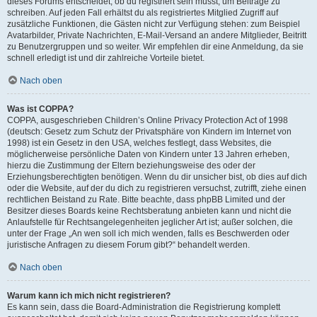
dieses Forums entscheidet, ob du registriert sein musst, um Beiträge zu
schreiben. Auf jeden Fall erhältst du als registriertes Mitglied Zugriff auf
zusätzliche Funktionen, die Gästen nicht zur Verfügung stehen: zum Beispiel
Avatarbilder, Private Nachrichten, E-Mail-Versand an andere Mitglieder, Beitritt
zu Benutzergruppen und so weiter. Wir empfehlen dir eine Anmeldung, da sie
schnell erledigt ist und dir zahlreiche Vorteile bietet.
Nach oben
Was ist COPPA?
COPPA, ausgeschrieben Children’s Online Privacy Protection Act of 1998
(deutsch: Gesetz zum Schutz der Privatsphäre von Kindern im Internet von
1998) ist ein Gesetz in den USA, welches festlegt, dass Websites, die
möglicherweise persönliche Daten von Kindern unter 13 Jahren erheben,
hierzu die Zustimmung der Eltern beziehungsweise des oder der
Erziehungsberechtigten benötigen. Wenn du dir unsicher bist, ob dies auf dich
oder die Website, auf der du dich zu registrieren versuchst, zutrifft, ziehe einen
rechtlichen Beistand zu Rate. Bitte beachte, dass phpBB Limited und der
Besitzer dieses Boards keine Rechtsberatung anbieten kann und nicht die
Anlaufstelle für Rechtsangelegenheiten jeglicher Art ist; außer solchen, die
unter der Frage „An wen soll ich mich wenden, falls es Beschwerden oder
juristische Anfragen zu diesem Forum gibt?“ behandelt werden.
Nach oben
Warum kann ich mich nicht registrieren?
Es kann sein, dass die Board-Administration die Registrierung komplett