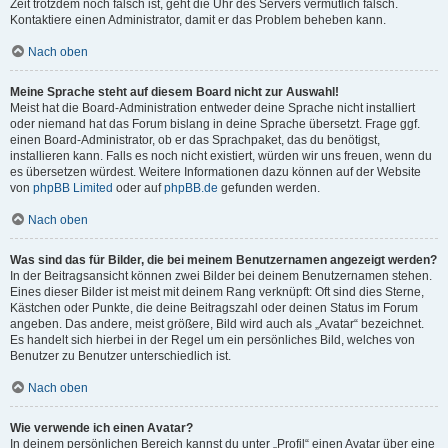
Zeit trotzdem noch falsch ist, geht die Uhr des Servers vermutlich falsch.
Kontaktiere einen Administrator, damit er das Problem beheben kann.
Nach oben
Meine Sprache steht auf diesem Board nicht zur Auswahl!
Meist hat die Board-Administration entweder deine Sprache nicht installiert
oder niemand hat das Forum bislang in deine Sprache übersetzt. Frage ggf.
einen Board-Administrator, ob er das Sprachpaket, das du benötigst,
installieren kann. Falls es noch nicht existiert, würden wir uns freuen, wenn du
es übersetzen würdest. Weitere Informationen dazu können auf der Website
von
phpBB Limited
oder auf
phpBB.de
gefunden werden.
Nach oben
Was sind das für Bilder, die bei meinem Benutzernamen angezeigt werden?
In der Beitragsansicht können zwei Bilder bei deinem Benutzernamen stehen.
Eines dieser Bilder ist meist mit deinem Rang verknüpft: Oft sind dies Sterne,
Kästchen oder Punkte, die deine Beitragszahl oder deinen Status im Forum
angeben. Das andere, meist größere, Bild wird auch als „Avatar“ bezeichnet.
Es handelt sich hierbei in der Regel um ein persönliches Bild, welches von
Benutzer zu Benutzer unterschiedlich ist.
Nach oben
Wie verwende ich einen Avatar?
In deinem persönlichen Bereich kannst du unter „Profil“ einen Avatar über eine