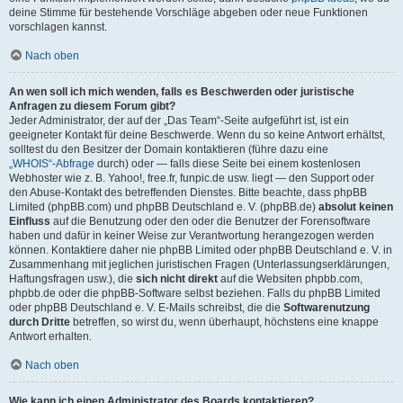
deine Stimme für bestehende Vorschläge abgeben oder neue Funktionen
vorschlagen kannst.
Nach oben
An wen soll ich mich wenden, falls es Beschwerden oder juristische
Anfragen zu diesem Forum gibt?
Jeder Administrator, der auf der „Das Team“-Seite aufgeführt ist, ist ein
geeigneter Kontakt für deine Beschwerde. Wenn du so keine Antwort erhältst,
solltest du den Besitzer der Domain kontaktieren (führe dazu eine
„WHOIS“-Abfrage
durch) oder — falls diese Seite bei einem kostenlosen
Webhoster wie z. B. Yahoo!, free.fr, funpic.de usw. liegt — den Support oder
den Abuse-Kontakt des betreffenden Dienstes. Bitte beachte, dass phpBB
Limited (phpBB.com) und phpBB Deutschland e. V. (phpBB.de)
absolut keinen
Einfluss
auf die Benutzung oder den oder die Benutzer der Forensoftware
haben und dafür in keiner Weise zur Verantwortung herangezogen werden
können. Kontaktiere daher nie phpBB Limited oder phpBB Deutschland e. V. in
Zusammenhang mit jeglichen juristischen Fragen (Unterlassungserklärungen,
Haftungsfragen usw.), die
sich nicht direkt
auf die Websiten phpbb.com,
phpbb.de oder die phpBB-Software selbst beziehen. Falls du phpBB Limited
oder phpBB Deutschland e. V. E-Mails schreibst, die die
Softwarenutzung
durch Dritte
betreffen, so wirst du, wenn überhaupt, höchstens eine knappe
Antwort erhalten.
Nach oben
Wie kann ich einen Administrator des Boards kontaktieren?