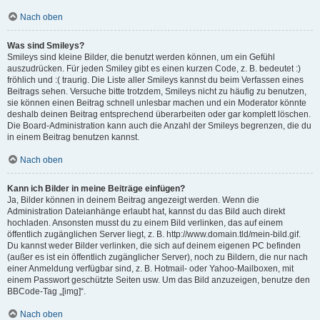
Nach oben
Was sind Smileys?
Smileys sind kleine Bilder, die benutzt werden können, um ein Gefühl
auszudrücken. Für jeden Smiley gibt es einen kurzen Code, z. B. bedeutet :)
fröhlich und :( traurig. Die Liste aller Smileys kannst du beim Verfassen eines
Beitrags sehen. Versuche bitte trotzdem, Smileys nicht zu häufig zu benutzen,
sie können einen Beitrag schnell unlesbar machen und ein Moderator könnte
deshalb deinen Beitrag entsprechend überarbeiten oder gar komplett löschen.
Die Board-Administration kann auch die Anzahl der Smileys begrenzen, die du
in einem Beitrag benutzen kannst.
Nach oben
Kann ich Bilder in meine Beiträge einfügen?
Ja, Bilder können in deinem Beitrag angezeigt werden. Wenn die
Administration Dateianhänge erlaubt hat, kannst du das Bild auch direkt
hochladen. Ansonsten musst du zu einem Bild verlinken, das auf einem
öffentlich zugänglichen Server liegt, z. B. http://www.domain.tld/mein-bild.gif.
Du kannst weder Bilder verlinken, die sich auf deinem eigenen PC befinden
(außer es ist ein öffentlich zugänglicher Server), noch zu Bildern, die nur nach
einer Anmeldung verfügbar sind, z. B. Hotmail- oder Yahoo-Mailboxen, mit
einem Passwort geschützte Seiten usw. Um das Bild anzuzeigen, benutze den
BBCode-Tag „[img]“.
Nach oben