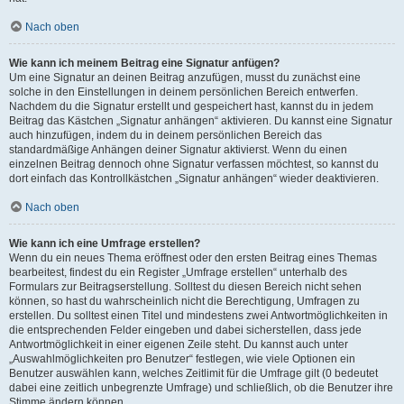
Nach oben
Wie kann ich meinem Beitrag eine Signatur anfügen?
Um eine Signatur an deinen Beitrag anzufügen, musst du zunächst eine
solche in den Einstellungen in deinem persönlichen Bereich entwerfen.
Nachdem du die Signatur erstellt und gespeichert hast, kannst du in jedem
Beitrag das Kästchen „Signatur anhängen“ aktivieren. Du kannst eine Signatur
auch hinzufügen, indem du in deinem persönlichen Bereich das
standardmäßige Anhängen deiner Signatur aktivierst. Wenn du einen
einzelnen Beitrag dennoch ohne Signatur verfassen möchtest, so kannst du
dort einfach das Kontrollkästchen „Signatur anhängen“ wieder deaktivieren.
Nach oben
Wie kann ich eine Umfrage erstellen?
Wenn du ein neues Thema eröffnest oder den ersten Beitrag eines Themas
bearbeitest, findest du ein Register „Umfrage erstellen“ unterhalb des
Formulars zur Beitragserstellung. Solltest du diesen Bereich nicht sehen
können, so hast du wahrscheinlich nicht die Berechtigung, Umfragen zu
erstellen. Du solltest einen Titel und mindestens zwei Antwortmöglichkeiten in
die entsprechenden Felder eingeben und dabei sicherstellen, dass jede
Antwortmöglichkeit in einer eigenen Zeile steht. Du kannst auch unter
„Auswahlmöglichkeiten pro Benutzer“ festlegen, wie viele Optionen ein
Benutzer auswählen kann, welches Zeitlimit für die Umfrage gilt (0 bedeutet
dabei eine zeitlich unbegrenzte Umfrage) und schließlich, ob die Benutzer ihre
Stimme ändern können.