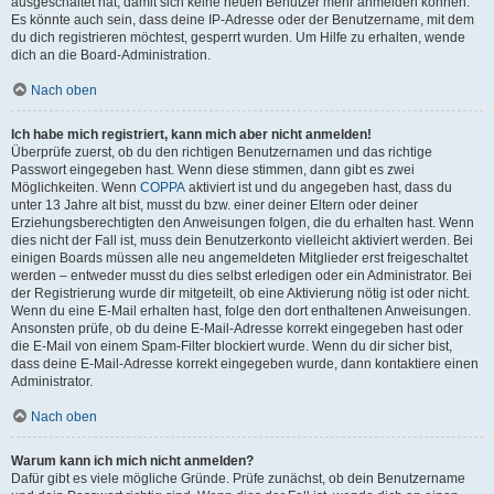
ausgeschaltet hat, damit sich keine neuen Benutzer mehr anmelden können.
Es könnte auch sein, dass deine IP-Adresse oder der Benutzername, mit dem
du dich registrieren möchtest, gesperrt wurden. Um Hilfe zu erhalten, wende
dich an die Board-Administration.
Nach oben
Ich habe mich registriert, kann mich aber nicht anmelden!
Überprüfe zuerst, ob du den richtigen Benutzernamen und das richtige
Passwort eingegeben hast. Wenn diese stimmen, dann gibt es zwei
Möglichkeiten. Wenn
COPPA
aktiviert ist und du angegeben hast, dass du
unter 13 Jahre alt bist, musst du bzw. einer deiner Eltern oder deiner
Erziehungsberechtigten den Anweisungen folgen, die du erhalten hast. Wenn
dies nicht der Fall ist, muss dein Benutzerkonto vielleicht aktiviert werden. Bei
einigen Boards müssen alle neu angemeldeten Mitglieder erst freigeschaltet
werden – entweder musst du dies selbst erledigen oder ein Administrator. Bei
der Registrierung wurde dir mitgeteilt, ob eine Aktivierung nötig ist oder nicht.
Wenn du eine E-Mail erhalten hast, folge den dort enthaltenen Anweisungen.
Ansonsten prüfe, ob du deine E-Mail-Adresse korrekt eingegeben hast oder
die E-Mail von einem Spam-Filter blockiert wurde. Wenn du dir sicher bist,
dass deine E-Mail-Adresse korrekt eingegeben wurde, dann kontaktiere einen
Administrator.
Nach oben
Warum kann ich mich nicht anmelden?
Dafür gibt es viele mögliche Gründe. Prüfe zunächst, ob dein Benutzername