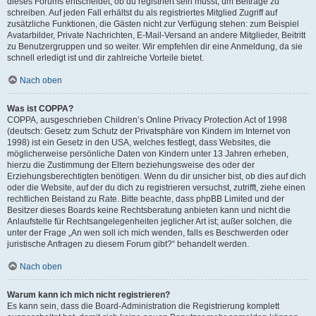
dieses Forums entscheidet, ob du registriert sein musst, um Beiträge zu
schreiben. Auf jeden Fall erhältst du als registriertes Mitglied Zugriff auf
zusätzliche Funktionen, die Gästen nicht zur Verfügung stehen: zum Beispiel
Avatarbilder, Private Nachrichten, E-Mail-Versand an andere Mitglieder, Beitritt
zu Benutzergruppen und so weiter. Wir empfehlen dir eine Anmeldung, da sie
schnell erledigt ist und dir zahlreiche Vorteile bietet.
Nach oben
Was ist COPPA?
COPPA, ausgeschrieben Children’s Online Privacy Protection Act of 1998
(deutsch: Gesetz zum Schutz der Privatsphäre von Kindern im Internet von
1998) ist ein Gesetz in den USA, welches festlegt, dass Websites, die
möglicherweise persönliche Daten von Kindern unter 13 Jahren erheben,
hierzu die Zustimmung der Eltern beziehungsweise des oder der
Erziehungsberechtigten benötigen. Wenn du dir unsicher bist, ob dies auf dich
oder die Website, auf der du dich zu registrieren versuchst, zutrifft, ziehe einen
rechtlichen Beistand zu Rate. Bitte beachte, dass phpBB Limited und der
Besitzer dieses Boards keine Rechtsberatung anbieten kann und nicht die
Anlaufstelle für Rechtsangelegenheiten jeglicher Art ist; außer solchen, die
unter der Frage „An wen soll ich mich wenden, falls es Beschwerden oder
juristische Anfragen zu diesem Forum gibt?“ behandelt werden.
Nach oben
Warum kann ich mich nicht registrieren?
Es kann sein, dass die Board-Administration die Registrierung komplett