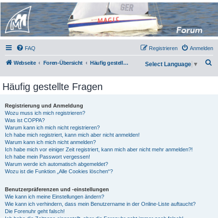
Micro Magic Forum
Deutschland
FAQ
Registrieren
Anmelden
S
Webseite
Foren-Übersicht
Häufig gestellte Fragen
Select Language
▼
u
Häufig gestellte Fragen
c
h
Registrierung und Anmeldung
e
Wozu muss ich mich registrieren?
Was ist COPPA?
Warum kann ich mich nicht registrieren?
Ich habe mich registriert, kann mich aber nicht anmelden!
Warum kann ich mich nicht anmelden?
Ich habe mich vor einiger Zeit registriert, kann mich aber nicht mehr anmelden?!
Ich habe mein Passwort vergessen!
Warum werde ich automatisch abgemeldet?
Wozu ist die Funktion „Alle Cookies löschen“?
Benutzerpräferenzen und -einstellungen
Wie kann ich meine Einstellungen ändern?
Wie kann ich verhindern, dass mein Benutzername in der Online-Liste auftaucht?
Die Forenuhr geht falsch!