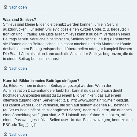
Nach oben
Was sind Smileys?
Smileys sind kleine Bilder, die benutzt werden können, um ein Gefühl
auszudrücken. Für jeden Smiley gibt es einen kurzen Code, z. B. bedeutet :)
fröhlich und :( traurig. Die Liste aller Smileys kannst du beim Verfassen eines
Beitrags sehen. Versuche bitte trotzdem, Smileys nicht zu häufig zu benutzen,
sie können einen Beitrag schnell unlesbar machen und ein Moderator könnte
deshalb deinen Beitrag entsprechend überarbeiten oder gar komplett löschen.
Die Board-Administration kann auch die Anzahl der Smileys begrenzen, die du
in einem Beitrag benutzen kannst.
Nach oben
Kann ich Bilder in meine Beiträge einfügen?
Ja, Bilder können in deinem Beitrag angezeigt werden. Wenn die
Administration Dateianhänge erlaubt hat, kannst du das Bild auch direkt
hochladen. Ansonsten musst du zu einem Bild verlinken, das auf einem
öffentlich zugänglichen Server liegt, z. B. http://www.domain.tld/mein-bild.gif.
Du kannst weder Bilder verlinken, die sich auf deinem eigenen PC befinden
(außer es ist ein öffentlich zugänglicher Server), noch zu Bildern, die nur nach
einer Anmeldung verfügbar sind, z. B. Hotmail- oder Yahoo-Mailboxen, mit
einem Passwort geschützte Seiten usw. Um das Bild anzuzeigen, benutze den
BBCode-Tag „[img]“.
Nach oben