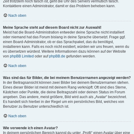
Zeit trotzdem noch falsch ist, geht die Uhr des Servers vermutlich falsch.
Kontaktiere einen Administrator, damit er das Problem beheben kann.
Nach oben
Meine Sprache steht auf diesem Board nicht zur Auswahl!
Meist hat die Board-Administration entweder deine Sprache nicht installiert
oder niemand hat das Forum bislang in deine Sprache übersetzt. Frage ggf.
einen Board-Administrator, ob er das Sprachpaket, das du benötigst,
installieren kann. Falls es noch nicht existiert, würden wir uns freuen, wenn du
es übersetzen würdest. Weitere Informationen dazu können auf der Website
von
phpBB Limited
oder auf
phpBB.de
gefunden werden.
Nach oben
Was sind das für Bilder, die bei meinem Benutzernamen angezeigt werden?
In der Beitragsansicht können zwei Bilder bei deinem Benutzernamen stehen.
Eines dieser Bilder ist meist mit deinem Rang verknüpft: Oft sind dies Sterne,
Kästchen oder Punkte, die deine Beitragszahl oder deinen Status im Forum
angeben. Das andere, meist größere, Bild wird auch als „Avatar“ bezeichnet.
Es handelt sich hierbei in der Regel um ein persönliches Bild, welches von
Benutzer zu Benutzer unterschiedlich ist.
Nach oben
Wie verwende ich einen Avatar?
In deinem persönlichen Bereich kannst du unter „Profil“ einen Avatar über eine