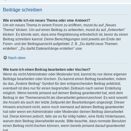
Beiträge schreiben
Wie erstelle ich ein neues Thema oder eine Antwort?
Um ein neues Thema in einem Forum zu eröffnen, musst du auf „Neues
Thema“ klicken. Um auf einen Beitrag zu antworten, musst du auf „Antworten“
klicken. Es könnte sein, dass eine Registrierung erforderlich ist, bevor du einen
Beitrag schreiben kannst. Deine Berechtigungen sind jeweils am Ende der
Foren- und der Beitragsansicht aufgelistet. Z. B. „Du darfst neue Themen
erstellen“, „Du darfst Dateianhänge erstellen“ usw.
Nach oben
Wie kann ich einen Beitrag bearbeiten oder löschen?
Wenn du nicht Administrator oder Moderator bist, kannst du nur deine eigenen
Beiträge bearbeiten oder löschen. Du kannst einen Beitrag bearbeiten, indem
du das „Ändere Beitrag“-Symbol für den entsprechenden Beitrag anklickst;
eventuell ist dies nur für einen begrenzten Zeitraum nach seiner Erstellung
möglich. Wenn bereits jemand auf deinen Beitrag geantwortet hat, wird dein
Beitrag in der Themenansicht als überarbeitet gekennzeichnet. Es wird sowohl
die Anzahl als auch der letzte Zeitpunkt der Bearbeitungen angezeigt. Dieser
Hinweis erscheint nicht, wenn noch niemand auf deinen Beitrag geantwortet
hat oder wenn ein Administrator oder Moderator deinen Beitrag überarbeitet
hat. Diese können jedoch, falls sie es für nötig halten, eine Notiz hinterlassen,
warum dein Beitrag überarbeitet wurde. Bitte beachte, dass normale Benutzer
einen Beitrag nicht löschen können, wenn bereits jemand darauf geantwortet
hat.