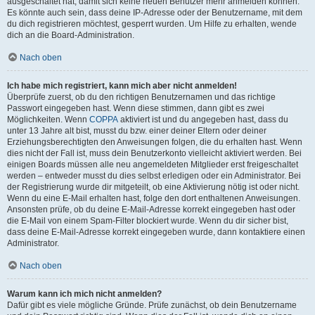
ausgeschaltet hat, damit sich keine neuen Benutzer mehr anmelden können.
Es könnte auch sein, dass deine IP-Adresse oder der Benutzername, mit dem
du dich registrieren möchtest, gesperrt wurden. Um Hilfe zu erhalten, wende
dich an die Board-Administration.
Nach oben
Ich habe mich registriert, kann mich aber nicht anmelden!
Überprüfe zuerst, ob du den richtigen Benutzernamen und das richtige
Passwort eingegeben hast. Wenn diese stimmen, dann gibt es zwei
Möglichkeiten. Wenn
COPPA
aktiviert ist und du angegeben hast, dass du
unter 13 Jahre alt bist, musst du bzw. einer deiner Eltern oder deiner
Erziehungsberechtigten den Anweisungen folgen, die du erhalten hast. Wenn
dies nicht der Fall ist, muss dein Benutzerkonto vielleicht aktiviert werden. Bei
einigen Boards müssen alle neu angemeldeten Mitglieder erst freigeschaltet
werden – entweder musst du dies selbst erledigen oder ein Administrator. Bei
der Registrierung wurde dir mitgeteilt, ob eine Aktivierung nötig ist oder nicht.
Wenn du eine E-Mail erhalten hast, folge den dort enthaltenen Anweisungen.
Ansonsten prüfe, ob du deine E-Mail-Adresse korrekt eingegeben hast oder
die E-Mail von einem Spam-Filter blockiert wurde. Wenn du dir sicher bist,
dass deine E-Mail-Adresse korrekt eingegeben wurde, dann kontaktiere einen
Administrator.
Nach oben
Warum kann ich mich nicht anmelden?
Dafür gibt es viele mögliche Gründe. Prüfe zunächst, ob dein Benutzername