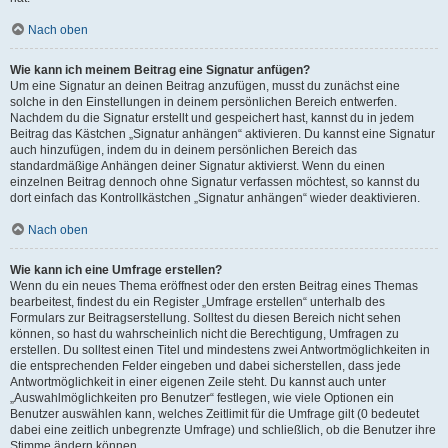
Nach oben
Wie kann ich meinem Beitrag eine Signatur anfügen?
Um eine Signatur an deinen Beitrag anzufügen, musst du zunächst eine
solche in den Einstellungen in deinem persönlichen Bereich entwerfen.
Nachdem du die Signatur erstellt und gespeichert hast, kannst du in jedem
Beitrag das Kästchen „Signatur anhängen“ aktivieren. Du kannst eine Signatur
auch hinzufügen, indem du in deinem persönlichen Bereich das
standardmäßige Anhängen deiner Signatur aktivierst. Wenn du einen
einzelnen Beitrag dennoch ohne Signatur verfassen möchtest, so kannst du
dort einfach das Kontrollkästchen „Signatur anhängen“ wieder deaktivieren.
Nach oben
Wie kann ich eine Umfrage erstellen?
Wenn du ein neues Thema eröffnest oder den ersten Beitrag eines Themas
bearbeitest, findest du ein Register „Umfrage erstellen“ unterhalb des
Formulars zur Beitragserstellung. Solltest du diesen Bereich nicht sehen
können, so hast du wahrscheinlich nicht die Berechtigung, Umfragen zu
erstellen. Du solltest einen Titel und mindestens zwei Antwortmöglichkeiten in
die entsprechenden Felder eingeben und dabei sicherstellen, dass jede
Antwortmöglichkeit in einer eigenen Zeile steht. Du kannst auch unter
„Auswahlmöglichkeiten pro Benutzer“ festlegen, wie viele Optionen ein
Benutzer auswählen kann, welches Zeitlimit für die Umfrage gilt (0 bedeutet
dabei eine zeitlich unbegrenzte Umfrage) und schließlich, ob die Benutzer ihre
Stimme ändern können.