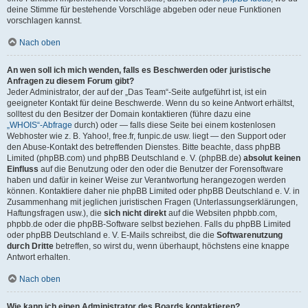
deine Stimme für bestehende Vorschläge abgeben oder neue Funktionen
vorschlagen kannst.
Nach oben
An wen soll ich mich wenden, falls es Beschwerden oder juristische
Anfragen zu diesem Forum gibt?
Jeder Administrator, der auf der „Das Team“-Seite aufgeführt ist, ist ein
geeigneter Kontakt für deine Beschwerde. Wenn du so keine Antwort erhältst,
solltest du den Besitzer der Domain kontaktieren (führe dazu eine
„WHOIS“-Abfrage
durch) oder — falls diese Seite bei einem kostenlosen
Webhoster wie z. B. Yahoo!, free.fr, funpic.de usw. liegt — den Support oder
den Abuse-Kontakt des betreffenden Dienstes. Bitte beachte, dass phpBB
Limited (phpBB.com) und phpBB Deutschland e. V. (phpBB.de)
absolut keinen
Einfluss
auf die Benutzung oder den oder die Benutzer der Forensoftware
haben und dafür in keiner Weise zur Verantwortung herangezogen werden
können. Kontaktiere daher nie phpBB Limited oder phpBB Deutschland e. V. in
Zusammenhang mit jeglichen juristischen Fragen (Unterlassungserklärungen,
Haftungsfragen usw.), die
sich nicht direkt
auf die Websiten phpbb.com,
phpbb.de oder die phpBB-Software selbst beziehen. Falls du phpBB Limited
oder phpBB Deutschland e. V. E-Mails schreibst, die die
Softwarenutzung
durch Dritte
betreffen, so wirst du, wenn überhaupt, höchstens eine knappe
Antwort erhalten.
Nach oben
Wie kann ich einen Administrator des Boards kontaktieren?