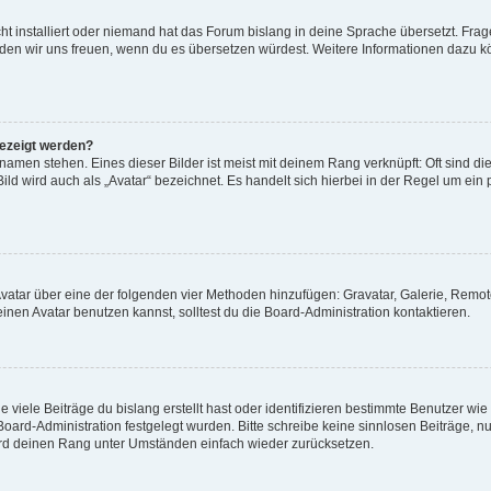
t installiert oder niemand hat das Forum bislang in deine Sprache übersetzt. Frag
, würden wir uns freuen, wenn du es übersetzen würdest. Weitere Informationen dazu
gezeigt werden?
amen stehen. Eines dieser Bilder ist meist mit deinem Rang verknüpft: Oft sind di
ld wird auch als „Avatar“ bezeichnet. Es handelt sich hierbei in der Regel um ein
 Avatar über eine der folgenden vier Methoden hinzufügen: Gravatar, Galerie, Rem
en Avatar benutzen kannst, solltest du die Board-Administration kontaktieren.
viele Beiträge du bislang erstellt hast oder identifizieren bestimmte Benutzer w
 Board-Administration festgelegt wurden. Bitte schreibe keine sinnlosen Beiträge
wird deinen Rang unter Umständen einfach wieder zurücksetzen.