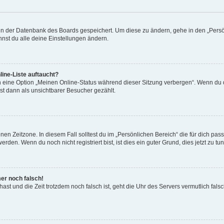
n in der Datenbank des Boards gespeichert. Um diese zu ändern, gehe in den „Persö
nst du alle deine Einstellungen ändern.
ine-Liste auftaucht?
n eine Option „Meinen Online-Status während dieser Sitzung verbergen“. Wenn du d
st dann als unsichtbarer Besucher gezählt.
en Zeitzone. In diesem Fall solltest du im „Persönlichen Bereich“ die für dich passe
den. Wenn du noch nicht registriert bist, ist dies ein guter Grund, dies jetzt zu tun
mer noch falsch!
t hast und die Zeit trotzdem noch falsch ist, geht die Uhr des Servers vermutlich fal