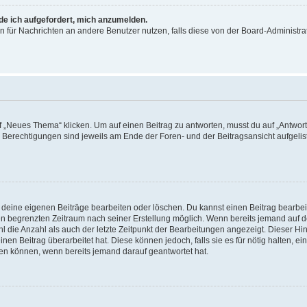
rde ich aufgefordert, mich anzumelden.
ion für Nachrichten an andere Benutzer nutzen, falls diese von der Board-Administ
„Neues Thema“ klicken. Um auf einen Beitrag zu antworten, musst du auf „Antworte
e Berechtigungen sind jeweils am Ende der Foren- und der Beitragsansicht aufgeliste
r deine eigenen Beiträge bearbeiten oder löschen. Du kannst einen Beitrag bearbe
inen begrenzten Zeitraum nach seiner Erstellung möglich. Wenn bereits jemand auf de
 die Anzahl als auch der letzte Zeitpunkt der Bearbeitungen angezeigt. Dieser Hi
en Beitrag überarbeitet hat. Diese können jedoch, falls sie es für nötig halten, ei
hen können, wenn bereits jemand darauf geantwortet hat.