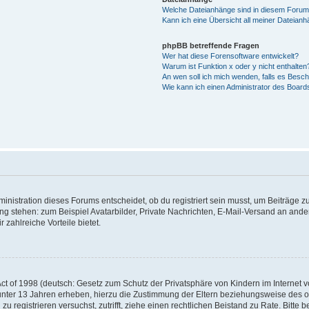
Welche Dateianhänge sind in diesem Forum
Kann ich eine Übersicht all meiner Dateian
phpBB betreffende Fragen
Wer hat diese Forensoftware entwickelt?
Warum ist Funktion x oder y nicht enthalten
An wen soll ich mich wenden, falls es Besc
Wie kann ich einen Administrator des Board
istration dieses Forums entscheidet, ob du registriert sein musst, um Beiträge zu s
ung stehen: zum Beispiel Avatarbilder, Private Nachrichten, E-Mail-Versand an ander
 zahlreiche Vorteile bietet.
t of 1998 (deutsch: Gesetz zum Schutz der Privatsphäre von Kindern im Internet vo
unter 13 Jahren erheben, hierzu die Zustimmung der Eltern beziehungsweise des o
h zu registrieren versuchst, zutrifft, ziehe einen rechtlichen Beistand zu Rate. Bit