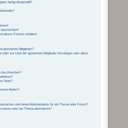
en farbig dargestellt?
tartseite?
icken!
 Nachrichten!
ed dieses Forums erhalten!
d ignorierten Mitglieder?
e oder zur Liste der ignorierten Mitglieder hinzufügen oder diese
en durchsuchen?
gebnisse?
re Seite?
hemen finden?
esezeichen und einem Abonnements für ein Thema oder Forum?
a setzen oder ein Thema abonnieren?