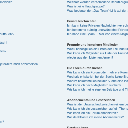
anmelden?!
Weshalb werden verschiedene Benutzergrupp
Was ist eine Hauptgruppe?
Was bedeutet der „Das Team“-Link auf der S
Private Nachrichten
Ich kann keine Privaten Nachrichten versch
Ich bekomme ständig unerwünschte Private
auftaucht?
Ich habe eine Spam-E-Mail von einem Mitgli
alsch!
Freunde und ignorierte Mitglieder
Wozu benötige ich die Listen der Freunde un
rden?
Wie kann ich Mitglieder zur Liste der Freund
wieder aus den Listen entfernen?
fgefordert, mich anzumelden.
Die Foren durchsuchen
Wie kann ich ein Forum oder mehrere For
Weshalb erhalte ich bei der Suche keine Er
Warum bekomme ich bei der Suche eine lee
Wie kann ich nach Mitgliedern suchen?
Wie kann ich meine eigenen Beiträge und T
Abonnements und Lesezeichen
Was ist der Unterschied zwischen einem L
Wie kann ich ein Lesezeichen auf ein Them
Wie kann ich ein Forum abonnieren?
Wie deaktiviere ich meine Abonnements?
gs?
Dateianhänge