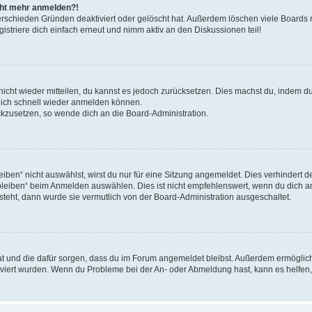
icht mehr anmelden?!
erschieden Gründen deaktiviert oder gelöscht hat. Außerdem löschen viele Boards r
triere dich einfach erneut und nimm aktiv an den Diskussionen teil!
 nicht wieder mitteilen, du kannst es jedoch zurücksetzen. Dies machst du, indem 
 dich schnell wieder anmelden können.
ückzusetzen, so wende dich an die Board-Administration.
en“ nicht auswählst, wirst du nur für eine Sitzung angemeldet. Dies verhindert 
leiben“ beim Anmelden auswählen. Dies ist nicht empfehlenswert, wenn du dich an
 steht, dann wurde sie vermutlich von der Board-Administration ausgeschaltet.
 hat und die dafür sorgen, dass du im Forum angemeldet bleibst. Außerdem ermögli
tiviert wurden. Wenn du Probleme bei der An- oder Abmeldung hast, kann es helfen