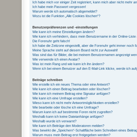
Ich habe mich vor einiger Zeit registriert, kann mich aber nicht mehr 
Ich habe mein Passwort vergessen!
Warum werde ich automatisch abgemeldet?
Wozu ist die Funktion „Alle Cookies löschen“?
Benutzerpräferenzen und -einstellungen
Wie kann ich meine Einstellungen ändern?
Wie kann ich verhindern, dass mein Benutzername in der Online-Liste 
Die Forenuhr geht falsch!
Ich habe die Zeitzone eingestellt, aber die Forenuhr geht immer noch f
Meine Sprache steht auf diesem Board nicht zur Auswahl!
Was sind das für Bilder, die bei meinem Benutzernamen angezeigt we
Wie verwende ich einen Avatar?
Was ist mein Rang und wie kann ich ihn ändern?
Wenn ich bei einem Benutzer auf den E-Mail-Link klicke, werde ich au
Beiträge schreiben
Wie erstelle ich ein neues Thema oder eine Antwort?
Wie kann ich einen Beitrag bearbeiten oder löschen?
Wie kann ich meinem Beitrag eine Signatur anfügen?
Wie kann ich eine Umfrage erstellen?
Wieso kann ich nicht mehr Antwortmöglichkeiten erstellen?
Wie bearbeite oder lösche ich eine Umfrage?
Warum kann ich auf bestimmte Foren nicht zugreifen?
Weshalb kann ich keine Dateianhänge anfügen?
Weshalb wurde ich verwarnt?
Wie kann ich Beiträge den Moderatoren melden?
Was bewirkt die „Speichern“-Schaltfläche beim Schreiben eines Beitra
Warum muss mein Beitrag erst freigegeben werden?