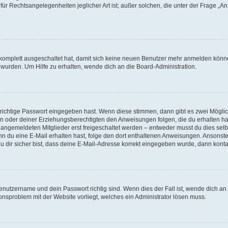
für Rechtsangelegenheiten jeglicher Art ist; außer solchen, die unter der Frage „
.
g komplett ausgeschaltet hat, damit sich keine neuen Benutzer mehr anmelden könn
 wurden. Um Hilfe zu erhalten, wende dich an die Board-Administration.
 richtige Passwort eingegeben hast. Wenn diese stimmen, dann gibt es zwei Mögl
tern oder deiner Erziehungsberechtigten den Anweisungen folgen, die du erhalten ha
u angemeldeten Mitglieder erst freigeschaltet werden – entweder musst du dies selbs
. Wenn du eine E-Mail erhalten hast, folge den dort enthaltenen Anweisungen. Ansons
 dir sicher bist, dass deine E-Mail-Adresse korrekt eingegeben wurde, dann kontak
Benutzername und dein Passwort richtig sind. Wenn dies der Fall ist, wende dich a
ionsproblem mit der Website vorliegt, welches ein Administrator lösen muss.