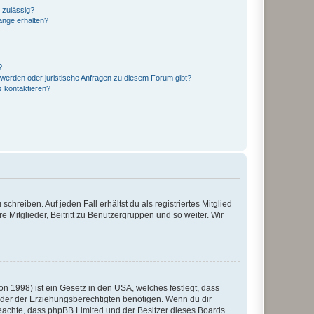
 zulässig?
hänge erhalten?
?
hwerden oder juristische Anfragen zu diesem Forum gibt?
s kontaktieren?
chreiben. Auf jeden Fall erhältst du als registriertes Mitglied
e Mitglieder, Beitritt zu Benutzergruppen und so weiter. Wir
n 1998) ist ein Gesetz in den USA, welches festlegt, dass
der der Erziehungsberechtigten benötigen. Wenn du dir
te beachte, dass phpBB Limited und der Besitzer dieses Boards