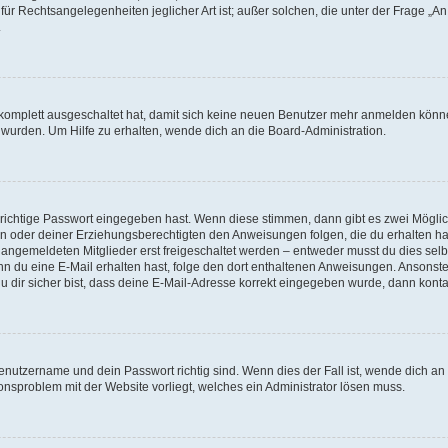
für Rechtsangelegenheiten jeglicher Art ist; außer solchen, die unter der Frage „
.
g komplett ausgeschaltet hat, damit sich keine neuen Benutzer mehr anmelden könn
 wurden. Um Hilfe zu erhalten, wende dich an die Board-Administration.
 richtige Passwort eingegeben hast. Wenn diese stimmen, dann gibt es zwei Mögl
tern oder deiner Erziehungsberechtigten den Anweisungen folgen, die du erhalten ha
u angemeldeten Mitglieder erst freigeschaltet werden – entweder musst du dies selbs
. Wenn du eine E-Mail erhalten hast, folge den dort enthaltenen Anweisungen. Ansons
 dir sicher bist, dass deine E-Mail-Adresse korrekt eingegeben wurde, dann kontak
Benutzername und dein Passwort richtig sind. Wenn dies der Fall ist, wende dich a
ionsproblem mit der Website vorliegt, welches ein Administrator lösen muss.