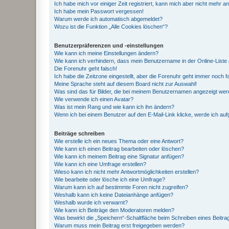
Ich habe mich vor einiger Zeit registriert, kann mich aber nicht mehr 
Ich habe mein Passwort vergessen!
Warum werde ich automatisch abgemeldet?
Wozu ist die Funktion „Alle Cookies löschen“?
Benutzerpräferenzen und -einstellungen
Wie kann ich meine Einstellungen ändern?
Wie kann ich verhindern, dass mein Benutzername in der Online-Liste 
Die Forenuhr geht falsch!
Ich habe die Zeitzone eingestellt, aber die Forenuhr geht immer noch f
Meine Sprache steht auf diesem Board nicht zur Auswahl!
Was sind das für Bilder, die bei meinem Benutzernamen angezeigt we
Wie verwende ich einen Avatar?
Was ist mein Rang und wie kann ich ihn ändern?
Wenn ich bei einem Benutzer auf den E-Mail-Link klicke, werde ich au
Beiträge schreiben
Wie erstelle ich ein neues Thema oder eine Antwort?
Wie kann ich einen Beitrag bearbeiten oder löschen?
Wie kann ich meinem Beitrag eine Signatur anfügen?
Wie kann ich eine Umfrage erstellen?
Wieso kann ich nicht mehr Antwortmöglichkeiten erstellen?
Wie bearbeite oder lösche ich eine Umfrage?
Warum kann ich auf bestimmte Foren nicht zugreifen?
Weshalb kann ich keine Dateianhänge anfügen?
Weshalb wurde ich verwarnt?
Wie kann ich Beiträge den Moderatoren melden?
Was bewirkt die „Speichern“-Schaltfläche beim Schreiben eines Beitra
Warum muss mein Beitrag erst freigegeben werden?