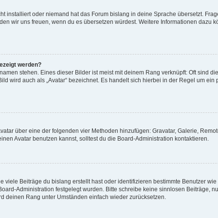
t installiert oder niemand hat das Forum bislang in deine Sprache übersetzt. Frag
, würden wir uns freuen, wenn du es übersetzen würdest. Weitere Informationen dazu
gezeigt werden?
amen stehen. Eines dieser Bilder ist meist mit deinem Rang verknüpft: Oft sind di
ld wird auch als „Avatar“ bezeichnet. Es handelt sich hierbei in der Regel um ein
 Avatar über eine der folgenden vier Methoden hinzufügen: Gravatar, Galerie, Rem
en Avatar benutzen kannst, solltest du die Board-Administration kontaktieren.
viele Beiträge du bislang erstellt hast oder identifizieren bestimmte Benutzer w
 Board-Administration festgelegt wurden. Bitte schreibe keine sinnlosen Beiträge
wird deinen Rang unter Umständen einfach wieder zurücksetzen.