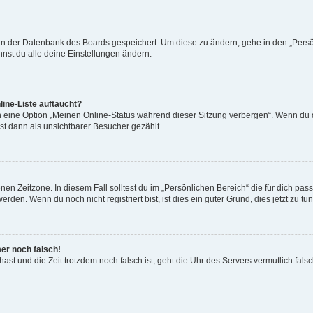
n in der Datenbank des Boards gespeichert. Um diese zu ändern, gehe in den „Persö
nst du alle deine Einstellungen ändern.
ine-Liste auftaucht?
n eine Option „Meinen Online-Status während dieser Sitzung verbergen“. Wenn du d
st dann als unsichtbarer Besucher gezählt.
en Zeitzone. In diesem Fall solltest du im „Persönlichen Bereich“ die für dich passe
den. Wenn du noch nicht registriert bist, ist dies ein guter Grund, dies jetzt zu tun
mer noch falsch!
t hast und die Zeit trotzdem noch falsch ist, geht die Uhr des Servers vermutlich fal