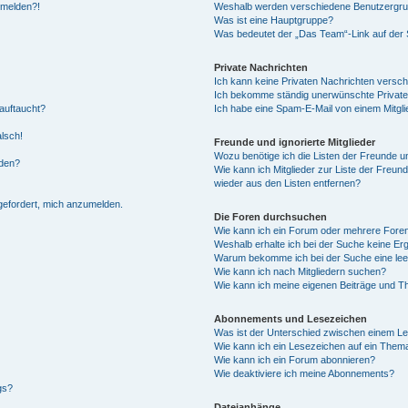
anmelden?!
Weshalb werden verschiedene Benutzergrupp
Was ist eine Hauptgruppe?
Was bedeutet der „Das Team“-Link auf der S
Private Nachrichten
Ich kann keine Privaten Nachrichten versch
Ich bekomme ständig unerwünschte Private
auftaucht?
Ich habe eine Spam-E-Mail von einem Mitgli
alsch!
Freunde und ignorierte Mitglieder
Wozu benötige ich die Listen der Freunde un
rden?
Wie kann ich Mitglieder zur Liste der Freund
wieder aus den Listen entfernen?
fgefordert, mich anzumelden.
Die Foren durchsuchen
Wie kann ich ein Forum oder mehrere For
Weshalb erhalte ich bei der Suche keine Er
Warum bekomme ich bei der Suche eine lee
Wie kann ich nach Mitgliedern suchen?
Wie kann ich meine eigenen Beiträge und T
Abonnements und Lesezeichen
Was ist der Unterschied zwischen einem L
Wie kann ich ein Lesezeichen auf ein Them
Wie kann ich ein Forum abonnieren?
Wie deaktiviere ich meine Abonnements?
gs?
Dateianhänge