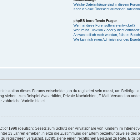
Welche Dateianhänge sind in diesem Forum
Kann ich eine Übersicht all meiner Dateian
phpBB betreffende Fragen
Wer hat diese Forensoftware entwickelt?
Warum ist Funktion x oder y nicht enthalten
An wen soll ich mich wenden, falls es Besc
Wie kann ich einen Administrator des Board
istration dieses Forums entscheidet, ob du registriert sein musst, um Beiträge zu s
ung stehen: zum Beispiel Avatarbilder, Private Nachrichten, E-Mail-Versand an ander
 zahlreiche Vorteile bietet.
t of 1998 (deutsch: Gesetz zum Schutz der Privatsphäre von Kindern im Internet vo
unter 13 Jahren erheben, hierzu die Zustimmung der Eltern beziehungsweise des o
h zu registrieren versuchst, zutrifft, ziehe einen rechtlichen Beistand zu Rate. Bit