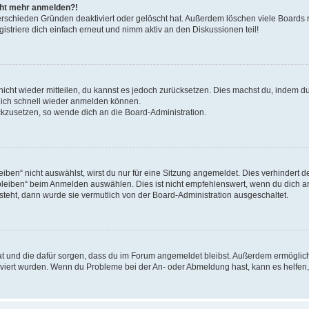
icht mehr anmelden?!
erschieden Gründen deaktiviert oder gelöscht hat. Außerdem löschen viele Boards r
triere dich einfach erneut und nimm aktiv an den Diskussionen teil!
 nicht wieder mitteilen, du kannst es jedoch zurücksetzen. Dies machst du, indem 
 dich schnell wieder anmelden können.
ückzusetzen, so wende dich an die Board-Administration.
en“ nicht auswählst, wirst du nur für eine Sitzung angemeldet. Dies verhindert 
leiben“ beim Anmelden auswählen. Dies ist nicht empfehlenswert, wenn du dich an
 steht, dann wurde sie vermutlich von der Board-Administration ausgeschaltet.
 hat und die dafür sorgen, dass du im Forum angemeldet bleibst. Außerdem ermögli
tiviert wurden. Wenn du Probleme bei der An- oder Abmeldung hast, kann es helfen