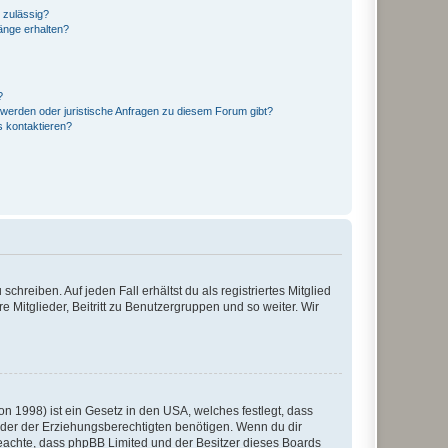
 zulässig?
hänge erhalten?
?
hwerden oder juristische Anfragen zu diesem Forum gibt?
s kontaktieren?
chreiben. Auf jeden Fall erhältst du als registriertes Mitglied
e Mitglieder, Beitritt zu Benutzergruppen und so weiter. Wir
n 1998) ist ein Gesetz in den USA, welches festlegt, dass
der der Erziehungsberechtigten benötigen. Wenn du dir
te beachte, dass phpBB Limited und der Besitzer dieses Boards