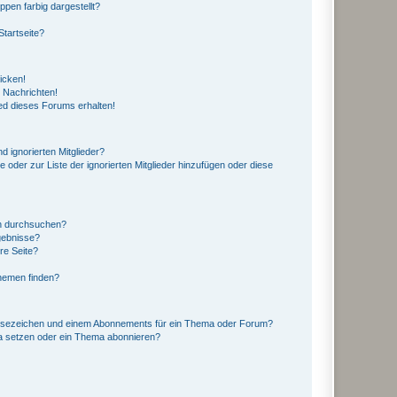
en farbig dargestellt?
tartseite?
icken!
 Nachrichten!
ed dieses Forums erhalten!
d ignorierten Mitglieder?
e oder zur Liste der ignorierten Mitglieder hinzufügen oder diese
en durchsuchen?
gebnisse?
re Seite?
hemen finden?
esezeichen und einem Abonnements für ein Thema oder Forum?
a setzen oder ein Thema abonnieren?