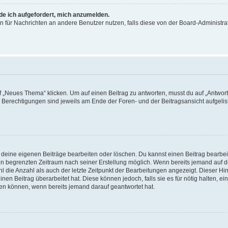
rde ich aufgefordert, mich anzumelden.
ion für Nachrichten an andere Benutzer nutzen, falls diese von der Board-Administ
„Neues Thema“ klicken. Um auf einen Beitrag zu antworten, musst du auf „Antworte
e Berechtigungen sind jeweils am Ende der Foren- und der Beitragsansicht aufgeliste
r deine eigenen Beiträge bearbeiten oder löschen. Du kannst einen Beitrag bearbe
inen begrenzten Zeitraum nach seiner Erstellung möglich. Wenn bereits jemand auf de
 die Anzahl als auch der letzte Zeitpunkt der Bearbeitungen angezeigt. Dieser Hi
en Beitrag überarbeitet hat. Diese können jedoch, falls sie es für nötig halten, ei
hen können, wenn bereits jemand darauf geantwortet hat.