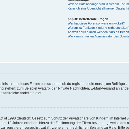
Welche Dateianhänge sind in diesem Forum
Kann ich eine Übersicht all meiner Dateian
phpBB betreffende Fragen
Wer hat diese Forensoftware entwickelt?
Warum ist Funktion x oder y nicht enthalten
An wen soll ich mich wenden, falls es Besc
Wie kann ich einen Administrator des Board
istration dieses Forums entscheidet, ob du registriert sein musst, um Beiträge zu s
ung stehen: zum Beispiel Avatarbilder, Private Nachrichten, E-Mail-Versand an ander
 zahlreiche Vorteile bietet.
t of 1998 (deutsch: Gesetz zum Schutz der Privatsphäre von Kindern im Internet vo
unter 13 Jahren erheben, hierzu die Zustimmung der Eltern beziehungsweise des o
h zu registrieren versuchst, zutrifft, ziehe einen rechtlichen Beistand zu Rate. Bit