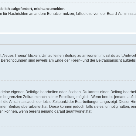
rde ich aufgefordert, mich anzumelden.
ion für Nachrichten an andere Benutzer nutzen, falls diese von der Board-Administ
„Neues Thema“ klicken. Um auf einen Beitrag zu antworten, musst du auf „Antworte
e Berechtigungen sind jeweils am Ende der Foren- und der Beitragsansicht aufgeliste
r deine eigenen Beiträge bearbeiten oder löschen. Du kannst einen Beitrag bearbe
inen begrenzten Zeitraum nach seiner Erstellung möglich. Wenn bereits jemand auf de
 die Anzahl als auch der letzte Zeitpunkt der Bearbeitungen angezeigt. Dieser Hi
en Beitrag überarbeitet hat. Diese können jedoch, falls sie es für nötig halten, ei
hen können, wenn bereits jemand darauf geantwortet hat.