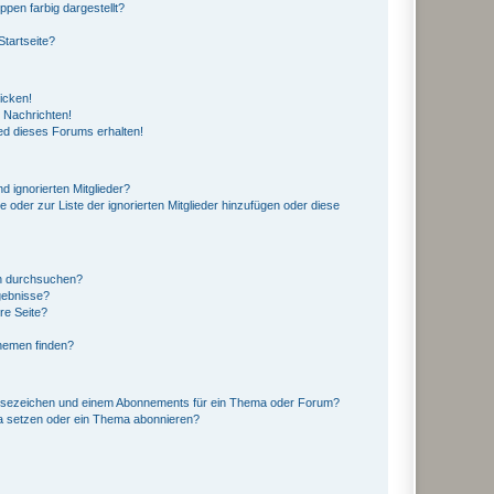
en farbig dargestellt?
tartseite?
icken!
 Nachrichten!
ed dieses Forums erhalten!
d ignorierten Mitglieder?
e oder zur Liste der ignorierten Mitglieder hinzufügen oder diese
en durchsuchen?
gebnisse?
re Seite?
hemen finden?
esezeichen und einem Abonnements für ein Thema oder Forum?
a setzen oder ein Thema abonnieren?