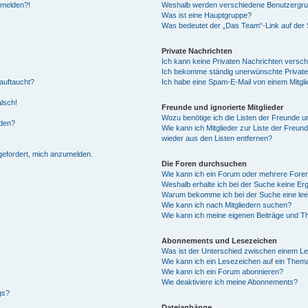
anmelden?!
Weshalb werden verschiedene Benutzergrupp
Was ist eine Hauptgruppe?
Was bedeutet der „Das Team“-Link auf der S
Private Nachrichten
Ich kann keine Privaten Nachrichten versch
Ich bekomme ständig unerwünschte Private
auftaucht?
Ich habe eine Spam-E-Mail von einem Mitgli
alsch!
Freunde und ignorierte Mitglieder
Wozu benötige ich die Listen der Freunde un
rden?
Wie kann ich Mitglieder zur Liste der Freund
wieder aus den Listen entfernen?
fgefordert, mich anzumelden.
Die Foren durchsuchen
Wie kann ich ein Forum oder mehrere For
Weshalb erhalte ich bei der Suche keine Er
Warum bekomme ich bei der Suche eine lee
Wie kann ich nach Mitgliedern suchen?
Wie kann ich meine eigenen Beiträge und T
Abonnements und Lesezeichen
Was ist der Unterschied zwischen einem L
Wie kann ich ein Lesezeichen auf ein Them
Wie kann ich ein Forum abonnieren?
Wie deaktiviere ich meine Abonnements?
gs?
Dateianhänge