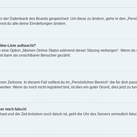
n in der Datenbank des Boards gespeichert. Um diese zu ändern, gehe in den „Persö
nst du alle deine Einstellungen ändern.
ine-Liste auftaucht?
n eine Option „Meinen Online-Status während dieser Sitzung verbergen“. Wenn du d
st dann als unsichtbarer Besucher gezählt.
en Zeitzone. In diesem Fall solltest du im „Persönlichen Bereich“ die für dich passe
den. Wenn du noch nicht registriert bist, ist dies ein guter Grund, dies jetzt zu tun
mer noch falsch!
t hast und die Zeit trotzdem noch falsch ist, geht die Uhr des Servers vermutlich fal