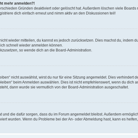
icht mehr anmelden?!
erschieden Gründen deaktiviert oder gelöscht hat. Außerdem löschen viele Boards r
triere dich einfach erneut und nimm aktiv an den Diskussionen teil!
 nicht wieder mitteilen, du kannst es jedoch zurücksetzen. Dies machst du, indem 
 dich schnell wieder anmelden können.
ückzusetzen, so wende dich an die Board-Administration.
en“ nicht auswählst, wirst du nur für eine Sitzung angemeldet. Dies verhindert 
leiben“ beim Anmelden auswählen. Dies ist nicht empfehlenswert, wenn du dich an
 steht, dann wurde sie vermutlich von der Board-Administration ausgeschaltet.
 hat und die dafür sorgen, dass du im Forum angemeldet bleibst. Außerdem ermögli
tiviert wurden. Wenn du Probleme bei der An- oder Abmeldung hast, kann es helfen