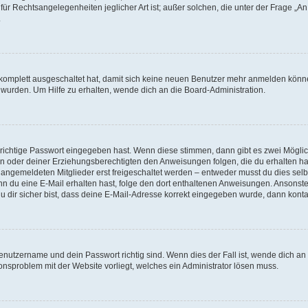
für Rechtsangelegenheiten jeglicher Art ist; außer solchen, die unter der Frage „
.
g komplett ausgeschaltet hat, damit sich keine neuen Benutzer mehr anmelden könn
 wurden. Um Hilfe zu erhalten, wende dich an die Board-Administration.
 richtige Passwort eingegeben hast. Wenn diese stimmen, dann gibt es zwei Mögl
tern oder deiner Erziehungsberechtigten den Anweisungen folgen, die du erhalten ha
u angemeldeten Mitglieder erst freigeschaltet werden – entweder musst du dies selbs
. Wenn du eine E-Mail erhalten hast, folge den dort enthaltenen Anweisungen. Ansons
 dir sicher bist, dass deine E-Mail-Adresse korrekt eingegeben wurde, dann kontak
Benutzername und dein Passwort richtig sind. Wenn dies der Fall ist, wende dich a
ionsproblem mit der Website vorliegt, welches ein Administrator lösen muss.