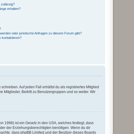
 zulässig?
hänge erhalten?
?
hwerden oder juristische Anfragen zu diesem Forum gibt?
s kontaktieren?
chreiben. Auf jeden Fall erhältst du als registriertes Mitglied
e Mitglieder, Beitritt zu Benutzergruppen und so weiter. Wir
n 1998) ist ein Gesetz in den USA, welches festlegt, dass
der der Erziehungsberechtigten benötigen. Wenn du dir
te beachte, dass phpBB Limited und der Besitzer dieses Boards