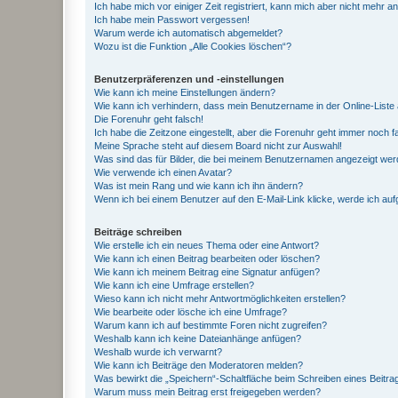
Ich habe mich vor einiger Zeit registriert, kann mich aber nicht mehr 
Ich habe mein Passwort vergessen!
Warum werde ich automatisch abgemeldet?
Wozu ist die Funktion „Alle Cookies löschen“?
Benutzerpräferenzen und -einstellungen
Wie kann ich meine Einstellungen ändern?
Wie kann ich verhindern, dass mein Benutzername in der Online-Liste 
Die Forenuhr geht falsch!
Ich habe die Zeitzone eingestellt, aber die Forenuhr geht immer noch f
Meine Sprache steht auf diesem Board nicht zur Auswahl!
Was sind das für Bilder, die bei meinem Benutzernamen angezeigt we
Wie verwende ich einen Avatar?
Was ist mein Rang und wie kann ich ihn ändern?
Wenn ich bei einem Benutzer auf den E-Mail-Link klicke, werde ich au
Beiträge schreiben
Wie erstelle ich ein neues Thema oder eine Antwort?
Wie kann ich einen Beitrag bearbeiten oder löschen?
Wie kann ich meinem Beitrag eine Signatur anfügen?
Wie kann ich eine Umfrage erstellen?
Wieso kann ich nicht mehr Antwortmöglichkeiten erstellen?
Wie bearbeite oder lösche ich eine Umfrage?
Warum kann ich auf bestimmte Foren nicht zugreifen?
Weshalb kann ich keine Dateianhänge anfügen?
Weshalb wurde ich verwarnt?
Wie kann ich Beiträge den Moderatoren melden?
Was bewirkt die „Speichern“-Schaltfläche beim Schreiben eines Beitra
Warum muss mein Beitrag erst freigegeben werden?