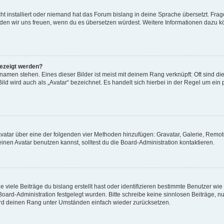
t installiert oder niemand hat das Forum bislang in deine Sprache übersetzt. Frag
, würden wir uns freuen, wenn du es übersetzen würdest. Weitere Informationen dazu
gezeigt werden?
amen stehen. Eines dieser Bilder ist meist mit deinem Rang verknüpft: Oft sind di
ld wird auch als „Avatar“ bezeichnet. Es handelt sich hierbei in der Regel um ein
 Avatar über eine der folgenden vier Methoden hinzufügen: Gravatar, Galerie, Rem
en Avatar benutzen kannst, solltest du die Board-Administration kontaktieren.
viele Beiträge du bislang erstellt hast oder identifizieren bestimmte Benutzer w
 Board-Administration festgelegt wurden. Bitte schreibe keine sinnlosen Beiträge
wird deinen Rang unter Umständen einfach wieder zurücksetzen.