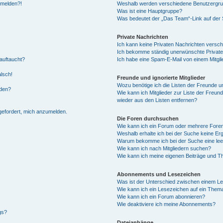
anmelden?!
Weshalb werden verschiedene Benutzergrupp
Was ist eine Hauptgruppe?
Was bedeutet der „Das Team“-Link auf der S
Private Nachrichten
Ich kann keine Privaten Nachrichten versch
Ich bekomme ständig unerwünschte Private
auftaucht?
Ich habe eine Spam-E-Mail von einem Mitgli
alsch!
Freunde und ignorierte Mitglieder
Wozu benötige ich die Listen der Freunde un
rden?
Wie kann ich Mitglieder zur Liste der Freund
wieder aus den Listen entfernen?
fgefordert, mich anzumelden.
Die Foren durchsuchen
Wie kann ich ein Forum oder mehrere For
Weshalb erhalte ich bei der Suche keine Er
Warum bekomme ich bei der Suche eine lee
Wie kann ich nach Mitgliedern suchen?
Wie kann ich meine eigenen Beiträge und T
Abonnements und Lesezeichen
Was ist der Unterschied zwischen einem L
Wie kann ich ein Lesezeichen auf ein Them
Wie kann ich ein Forum abonnieren?
Wie deaktiviere ich meine Abonnements?
gs?
Dateianhänge