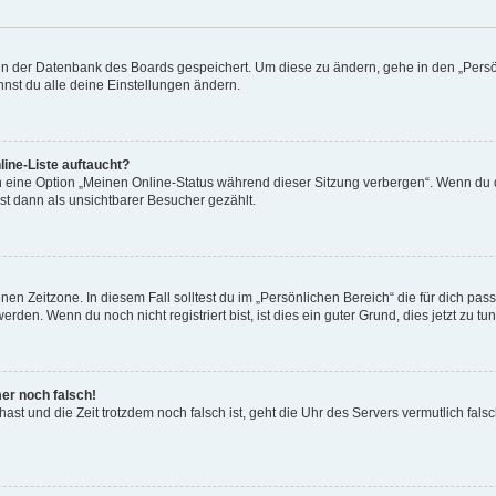
n in der Datenbank des Boards gespeichert. Um diese zu ändern, gehe in den „Persö
nst du alle deine Einstellungen ändern.
ine-Liste auftaucht?
n eine Option „Meinen Online-Status während dieser Sitzung verbergen“. Wenn du d
st dann als unsichtbarer Besucher gezählt.
en Zeitzone. In diesem Fall solltest du im „Persönlichen Bereich“ die für dich passe
den. Wenn du noch nicht registriert bist, ist dies ein guter Grund, dies jetzt zu tun
mer noch falsch!
t hast und die Zeit trotzdem noch falsch ist, geht die Uhr des Servers vermutlich fal