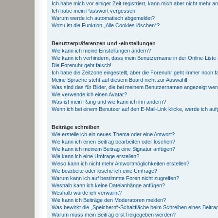
Ich habe mich vor einiger Zeit registriert, kann mich aber nicht mehr 
Ich habe mein Passwort vergessen!
Warum werde ich automatisch abgemeldet?
Wozu ist die Funktion „Alle Cookies löschen“?
Benutzerpräferenzen und -einstellungen
Wie kann ich meine Einstellungen ändern?
Wie kann ich verhindern, dass mein Benutzername in der Online-Liste 
Die Forenuhr geht falsch!
Ich habe die Zeitzone eingestellt, aber die Forenuhr geht immer noch f
Meine Sprache steht auf diesem Board nicht zur Auswahl!
Was sind das für Bilder, die bei meinem Benutzernamen angezeigt we
Wie verwende ich einen Avatar?
Was ist mein Rang und wie kann ich ihn ändern?
Wenn ich bei einem Benutzer auf den E-Mail-Link klicke, werde ich au
Beiträge schreiben
Wie erstelle ich ein neues Thema oder eine Antwort?
Wie kann ich einen Beitrag bearbeiten oder löschen?
Wie kann ich meinem Beitrag eine Signatur anfügen?
Wie kann ich eine Umfrage erstellen?
Wieso kann ich nicht mehr Antwortmöglichkeiten erstellen?
Wie bearbeite oder lösche ich eine Umfrage?
Warum kann ich auf bestimmte Foren nicht zugreifen?
Weshalb kann ich keine Dateianhänge anfügen?
Weshalb wurde ich verwarnt?
Wie kann ich Beiträge den Moderatoren melden?
Was bewirkt die „Speichern“-Schaltfläche beim Schreiben eines Beitra
Warum muss mein Beitrag erst freigegeben werden?