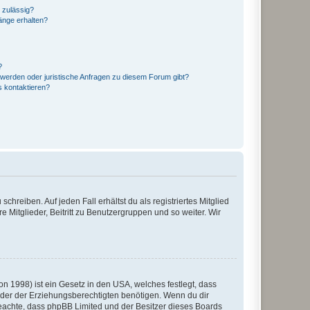
 zulässig?
hänge erhalten?
?
hwerden oder juristische Anfragen zu diesem Forum gibt?
s kontaktieren?
chreiben. Auf jeden Fall erhältst du als registriertes Mitglied
e Mitglieder, Beitritt zu Benutzergruppen und so weiter. Wir
n 1998) ist ein Gesetz in den USA, welches festlegt, dass
der der Erziehungsberechtigten benötigen. Wenn du dir
te beachte, dass phpBB Limited und der Besitzer dieses Boards