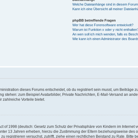
Welche Dateianhänge sind in diesem Forum
Kann ich eine Übersicht all meiner Dateian
phpBB betreffende Fragen
Wer hat diese Forensoftware entwickelt?
Warum ist Funktion x oder y nicht enthalten
An wen soll ich mich wenden, falls es Besc
Wie kann ich einen Administrator des Board
istration dieses Forums entscheidet, ob du registriert sein musst, um Beiträge zu s
ung stehen: zum Beispiel Avatarbilder, Private Nachrichten, E-Mail-Versand an ander
 zahlreiche Vorteile bietet.
t of 1998 (deutsch: Gesetz zum Schutz der Privatsphäre von Kindern im Internet vo
unter 13 Jahren erheben, hierzu die Zustimmung der Eltern beziehungsweise des o
h zu registrieren versuchst, zutrifft, ziehe einen rechtlichen Beistand zu Rate. Bit