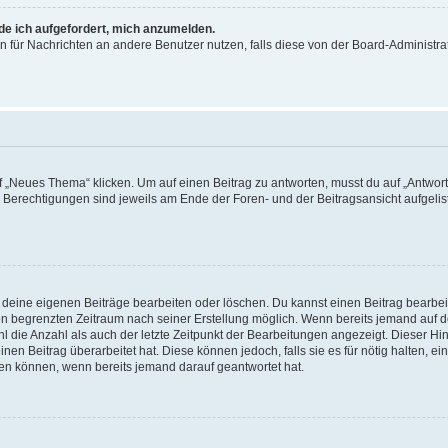
rde ich aufgefordert, mich anzumelden.
ion für Nachrichten an andere Benutzer nutzen, falls diese von der Board-Administ
„Neues Thema“ klicken. Um auf einen Beitrag zu antworten, musst du auf „Antworte
e Berechtigungen sind jeweils am Ende der Foren- und der Beitragsansicht aufgeliste
r deine eigenen Beiträge bearbeiten oder löschen. Du kannst einen Beitrag bearbe
inen begrenzten Zeitraum nach seiner Erstellung möglich. Wenn bereits jemand auf de
 die Anzahl als auch der letzte Zeitpunkt der Bearbeitungen angezeigt. Dieser Hi
en Beitrag überarbeitet hat. Diese können jedoch, falls sie es für nötig halten, ei
hen können, wenn bereits jemand darauf geantwortet hat.