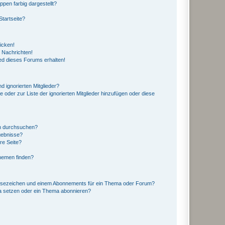
en farbig dargestellt?
tartseite?
icken!
 Nachrichten!
ed dieses Forums erhalten!
d ignorierten Mitglieder?
e oder zur Liste der ignorierten Mitglieder hinzufügen oder diese
en durchsuchen?
gebnisse?
re Seite?
hemen finden?
esezeichen und einem Abonnements für ein Thema oder Forum?
a setzen oder ein Thema abonnieren?