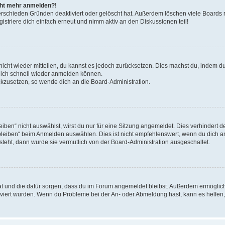
icht mehr anmelden?!
erschieden Gründen deaktiviert oder gelöscht hat. Außerdem löschen viele Boards r
triere dich einfach erneut und nimm aktiv an den Diskussionen teil!
 nicht wieder mitteilen, du kannst es jedoch zurücksetzen. Dies machst du, indem 
 dich schnell wieder anmelden können.
ückzusetzen, so wende dich an die Board-Administration.
en“ nicht auswählst, wirst du nur für eine Sitzung angemeldet. Dies verhindert 
leiben“ beim Anmelden auswählen. Dies ist nicht empfehlenswert, wenn du dich an
 steht, dann wurde sie vermutlich von der Board-Administration ausgeschaltet.
 hat und die dafür sorgen, dass du im Forum angemeldet bleibst. Außerdem ermögli
tiviert wurden. Wenn du Probleme bei der An- oder Abmeldung hast, kann es helfen