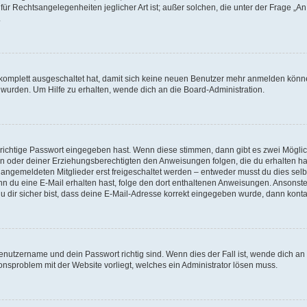
für Rechtsangelegenheiten jeglicher Art ist; außer solchen, die unter der Frage „
.
g komplett ausgeschaltet hat, damit sich keine neuen Benutzer mehr anmelden könn
 wurden. Um Hilfe zu erhalten, wende dich an die Board-Administration.
 richtige Passwort eingegeben hast. Wenn diese stimmen, dann gibt es zwei Mögl
tern oder deiner Erziehungsberechtigten den Anweisungen folgen, die du erhalten ha
u angemeldeten Mitglieder erst freigeschaltet werden – entweder musst du dies selbs
. Wenn du eine E-Mail erhalten hast, folge den dort enthaltenen Anweisungen. Ansons
 dir sicher bist, dass deine E-Mail-Adresse korrekt eingegeben wurde, dann kontak
Benutzername und dein Passwort richtig sind. Wenn dies der Fall ist, wende dich a
ionsproblem mit der Website vorliegt, welches ein Administrator lösen muss.