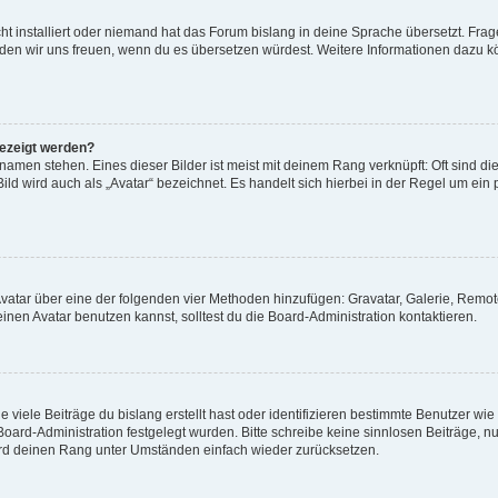
t installiert oder niemand hat das Forum bislang in deine Sprache übersetzt. Frag
, würden wir uns freuen, wenn du es übersetzen würdest. Weitere Informationen dazu
gezeigt werden?
amen stehen. Eines dieser Bilder ist meist mit deinem Rang verknüpft: Oft sind di
ld wird auch als „Avatar“ bezeichnet. Es handelt sich hierbei in der Regel um ein
 Avatar über eine der folgenden vier Methoden hinzufügen: Gravatar, Galerie, Rem
en Avatar benutzen kannst, solltest du die Board-Administration kontaktieren.
viele Beiträge du bislang erstellt hast oder identifizieren bestimmte Benutzer w
 Board-Administration festgelegt wurden. Bitte schreibe keine sinnlosen Beiträge
wird deinen Rang unter Umständen einfach wieder zurücksetzen.