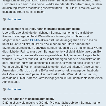
ausgeschaltet hat, damit sich keine neuen Benutzer mehr anmelden können.
Es könnte auch sein, dass deine IP-Adresse oder der Benutzername, mit dem
du dich registrieren möchtest, gesperrt wurden. Um Hilfe zu erhalten, wende
dich an die Board-Administration.
Nach oben
Ich habe mich registriert, kann mich aber nicht anmelden!
Überprüfe zuerst, ob du den richtigen Benutzernamen und das richtige
Passwort eingegeben hast. Wenn diese stimmen, dann gibt es zwei
Möglichkeiten. Wenn
COPPA
aktiviert ist und du angegeben hast, dass du
unter 13 Jahre alt bist, musst du bzw. einer deiner Eltern oder deiner
Erziehungsberechtigten den Anweisungen folgen, die du erhalten hast. Wenn
dies nicht der Fall ist, muss dein Benutzerkonto vielleicht aktiviert werden. Bei
einigen Boards müssen alle neu angemeldeten Mitglieder erst freigeschaltet
werden – entweder musst du dies selbst erledigen oder ein Administrator. Bei
der Registrierung wurde dir mitgeteilt, ob eine Aktivierung nötig ist oder nicht.
Wenn du eine E-Mail erhalten hast, folge den dort enthaltenen Anweisungen.
Ansonsten prüfe, ob du deine E-Mail-Adresse korrekt eingegeben hast oder
die E-Mail von einem Spam-Filter blockiert wurde. Wenn du dir sicher bist,
dass deine E-Mail-Adresse korrekt eingegeben wurde, dann kontaktiere einen
Administrator.
Nach oben
Warum kann ich mich nicht anmelden?
Dafür gibt es viele mögliche Gründe. Prüfe zunächst, ob dein Benutzername