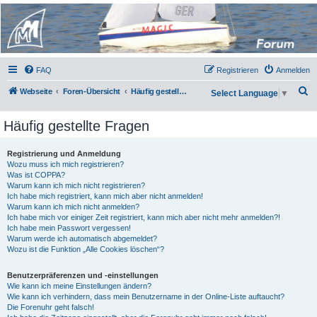
Micro Magic Forum
Deutschland
FAQ
Registrieren
Anmelden
S
Webseite
Foren-Übersicht
Häufig gestellte Fragen
Select Language
▼
u
Häufig gestellte Fragen
c
h
Registrierung und Anmeldung
e
Wozu muss ich mich registrieren?
Was ist COPPA?
Warum kann ich mich nicht registrieren?
Ich habe mich registriert, kann mich aber nicht anmelden!
Warum kann ich mich nicht anmelden?
Ich habe mich vor einiger Zeit registriert, kann mich aber nicht mehr anmelden?!
Ich habe mein Passwort vergessen!
Warum werde ich automatisch abgemeldet?
Wozu ist die Funktion „Alle Cookies löschen“?
Benutzerpräferenzen und -einstellungen
Wie kann ich meine Einstellungen ändern?
Wie kann ich verhindern, dass mein Benutzername in der Online-Liste auftaucht?
Die Forenuhr geht falsch!