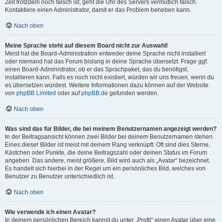
Zeit trotzdem noch falsch ist, geht die Uhr des Servers vermutlich falsch.
Kontaktiere einen Administrator, damit er das Problem beheben kann.
Nach oben
Meine Sprache steht auf diesem Board nicht zur Auswahl!
Meist hat die Board-Administration entweder deine Sprache nicht installiert
oder niemand hat das Forum bislang in deine Sprache übersetzt. Frage ggf.
einen Board-Administrator, ob er das Sprachpaket, das du benötigst,
installieren kann. Falls es noch nicht existiert, würden wir uns freuen, wenn du
es übersetzen würdest. Weitere Informationen dazu können auf der Website
von
phpBB Limited
oder auf
phpBB.de
gefunden werden.
Nach oben
Was sind das für Bilder, die bei meinem Benutzernamen angezeigt werden?
In der Beitragsansicht können zwei Bilder bei deinem Benutzernamen stehen.
Eines dieser Bilder ist meist mit deinem Rang verknüpft: Oft sind dies Sterne,
Kästchen oder Punkte, die deine Beitragszahl oder deinen Status im Forum
angeben. Das andere, meist größere, Bild wird auch als „Avatar“ bezeichnet.
Es handelt sich hierbei in der Regel um ein persönliches Bild, welches von
Benutzer zu Benutzer unterschiedlich ist.
Nach oben
Wie verwende ich einen Avatar?
In deinem persönlichen Bereich kannst du unter „Profil“ einen Avatar über eine