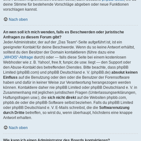
deine Stimme für bestehende Vorschläge abgeben oder neue Funktionen
vorschlagen kannst.
Nach oben
An wen soll ich mich wenden, falls es Beschwerden oder juristische
Anfragen zu diesem Forum gibt?
Jeder Administrator, der auf der „Das Team“-Seite aufgeführt ist, ist ein
geeigneter Kontakt für deine Beschwerde. Wenn du so keine Antwort erhältst,
solltest du den Besitzer der Domain kontaktieren (führe dazu eine
„WHOIS“-Abfrage
durch) oder — falls diese Seite bei einem kostenlosen
Webhoster wie z. B. Yahoo!, free.fr, funpic.de usw. liegt — den Support oder
den Abuse-Kontakt des betreffenden Dienstes. Bitte beachte, dass phpBB
Limited (phpBB.com) und phpBB Deutschland e. V. (phpBB.de)
absolut keinen
Einfluss
auf die Benutzung oder den oder die Benutzer der Forensoftware
haben und dafür in keiner Weise zur Verantwortung herangezogen werden
können. Kontaktiere daher nie phpBB Limited oder phpBB Deutschland e. V. in
Zusammenhang mit jeglichen juristischen Fragen (Unterlassungserklärungen,
Haftungsfragen usw.), die
sich nicht direkt
auf die Websiten phpbb.com,
phpbb.de oder die phpBB-Software selbst beziehen. Falls du phpBB Limited
oder phpBB Deutschland e. V. E-Mails schreibst, die die
Softwarenutzung
durch Dritte
betreffen, so wirst du, wenn überhaupt, höchstens eine knappe
Antwort erhalten.
Nach oben
Wie kann ich einen Administrator des Boards kontaktieren?