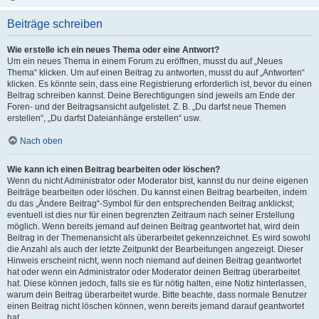
Beiträge schreiben
Wie erstelle ich ein neues Thema oder eine Antwort?
Um ein neues Thema in einem Forum zu eröffnen, musst du auf „Neues
Thema“ klicken. Um auf einen Beitrag zu antworten, musst du auf „Antworten“
klicken. Es könnte sein, dass eine Registrierung erforderlich ist, bevor du einen
Beitrag schreiben kannst. Deine Berechtigungen sind jeweils am Ende der
Foren- und der Beitragsansicht aufgelistet. Z. B. „Du darfst neue Themen
erstellen“, „Du darfst Dateianhänge erstellen“ usw.
Nach oben
Wie kann ich einen Beitrag bearbeiten oder löschen?
Wenn du nicht Administrator oder Moderator bist, kannst du nur deine eigenen
Beiträge bearbeiten oder löschen. Du kannst einen Beitrag bearbeiten, indem
du das „Ändere Beitrag“-Symbol für den entsprechenden Beitrag anklickst;
eventuell ist dies nur für einen begrenzten Zeitraum nach seiner Erstellung
möglich. Wenn bereits jemand auf deinen Beitrag geantwortet hat, wird dein
Beitrag in der Themenansicht als überarbeitet gekennzeichnet. Es wird sowohl
die Anzahl als auch der letzte Zeitpunkt der Bearbeitungen angezeigt. Dieser
Hinweis erscheint nicht, wenn noch niemand auf deinen Beitrag geantwortet
hat oder wenn ein Administrator oder Moderator deinen Beitrag überarbeitet
hat. Diese können jedoch, falls sie es für nötig halten, eine Notiz hinterlassen,
warum dein Beitrag überarbeitet wurde. Bitte beachte, dass normale Benutzer
einen Beitrag nicht löschen können, wenn bereits jemand darauf geantwortet
hat.