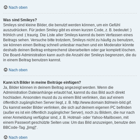
Nach oben
Was sind Smileys?
Smileys sind kleine Bilder, die benutzt werden können, um ein Gefühl
auszudrücken. Für jeden Smiley gibt es einen kurzen Code, z. B. bedeutet :)
fröhlich und :( traurig. Die Liste aller Smileys kannst du beim Verfassen eines
Beitrags sehen. Versuche bitte trotzdem, Smileys nicht zu häufig zu benutzen,
sie können einen Beitrag schnell unlesbar machen und ein Moderator könnte
deshalb deinen Beitrag entsprechend überarbeiten oder gar komplett löschen.
Die Board-Administration kann auch die Anzahl der Smileys begrenzen, die du
in einem Beitrag benutzen kannst.
Nach oben
Kann ich Bilder in meine Beiträge einfügen?
Ja, Bilder können in deinem Beitrag angezeigt werden. Wenn die
Administration Dateianhänge erlaubt hat, kannst du das Bild auch direkt
hochladen. Ansonsten musst du zu einem Bild verlinken, das auf einem
öffentlich zugänglichen Server liegt, z. B. http://www.domain.tld/mein-bild.gif.
Du kannst weder Bilder verlinken, die sich auf deinem eigenen PC befinden
(außer es ist ein öffentlich zugänglicher Server), noch zu Bildern, die nur nach
einer Anmeldung verfügbar sind, z. B. Hotmail- oder Yahoo-Mailboxen, mit
einem Passwort geschützte Seiten usw. Um das Bild anzuzeigen, benutze den
BBCode-Tag „[img]“.
Nach oben