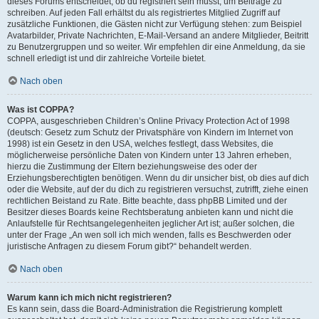
dieses Forums entscheidet, ob du registriert sein musst, um Beiträge zu
schreiben. Auf jeden Fall erhältst du als registriertes Mitglied Zugriff auf
zusätzliche Funktionen, die Gästen nicht zur Verfügung stehen: zum Beispiel
Avatarbilder, Private Nachrichten, E-Mail-Versand an andere Mitglieder, Beitritt
zu Benutzergruppen und so weiter. Wir empfehlen dir eine Anmeldung, da sie
schnell erledigt ist und dir zahlreiche Vorteile bietet.
Nach oben
Was ist COPPA?
COPPA, ausgeschrieben Children’s Online Privacy Protection Act of 1998
(deutsch: Gesetz zum Schutz der Privatsphäre von Kindern im Internet von
1998) ist ein Gesetz in den USA, welches festlegt, dass Websites, die
möglicherweise persönliche Daten von Kindern unter 13 Jahren erheben,
hierzu die Zustimmung der Eltern beziehungsweise des oder der
Erziehungsberechtigten benötigen. Wenn du dir unsicher bist, ob dies auf dich
oder die Website, auf der du dich zu registrieren versuchst, zutrifft, ziehe einen
rechtlichen Beistand zu Rate. Bitte beachte, dass phpBB Limited und der
Besitzer dieses Boards keine Rechtsberatung anbieten kann und nicht die
Anlaufstelle für Rechtsangelegenheiten jeglicher Art ist; außer solchen, die
unter der Frage „An wen soll ich mich wenden, falls es Beschwerden oder
juristische Anfragen zu diesem Forum gibt?“ behandelt werden.
Nach oben
Warum kann ich mich nicht registrieren?
Es kann sein, dass die Board-Administration die Registrierung komplett