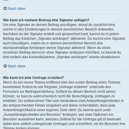
Nach oben
Wie kann ich meinem Beitrag eine Signatur anfügen?
Um eine Signatur an deinen Beitrag anzufügen, musst du zunächst eine
solche in den Einstellungen in deinem persönlichen Bereich entwerfen.
Nachdem du die Signatur erstellt und gespeichert hast, kannst du in jedem
Beitrag das Kästchen „Signatur anhängen“ aktivieren. Du kannst eine Signatur
auch hinzufügen, indem du in deinem persönlichen Bereich das
standardmäßige Anhängen deiner Signatur aktivierst. Wenn du einen
einzelnen Beitrag dennoch ohne Signatur verfassen möchtest, so kannst du
dort einfach das Kontrollkästchen „Signatur anhängen“ wieder deaktivieren.
Nach oben
Wie kann ich eine Umfrage erstellen?
Wenn du ein neues Thema eröffnest oder den ersten Beitrag eines Themas
bearbeitest, findest du ein Register „Umfrage erstellen“ unterhalb des
Formulars zur Beitragserstellung. Solltest du diesen Bereich nicht sehen
können, so hast du wahrscheinlich nicht die Berechtigung, Umfragen zu
erstellen. Du solltest einen Titel und mindestens zwei Antwortmöglichkeiten in
die entsprechenden Felder eingeben und dabei sicherstellen, dass jede
Antwortmöglichkeit in einer eigenen Zeile steht. Du kannst auch unter
„Auswahlmöglichkeiten pro Benutzer“ festlegen, wie viele Optionen ein
Benutzer auswählen kann, welches Zeitlimit für die Umfrage gilt (0 bedeutet
dabei eine zeitlich unbegrenzte Umfrage) und schließlich, ob die Benutzer ihre
Stimme ändern können.