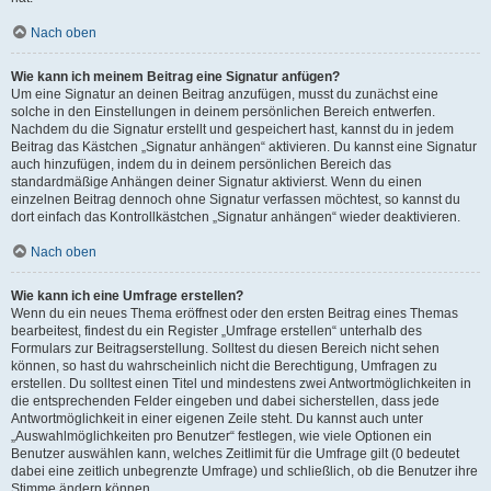
Nach oben
Wie kann ich meinem Beitrag eine Signatur anfügen?
Um eine Signatur an deinen Beitrag anzufügen, musst du zunächst eine
solche in den Einstellungen in deinem persönlichen Bereich entwerfen.
Nachdem du die Signatur erstellt und gespeichert hast, kannst du in jedem
Beitrag das Kästchen „Signatur anhängen“ aktivieren. Du kannst eine Signatur
auch hinzufügen, indem du in deinem persönlichen Bereich das
standardmäßige Anhängen deiner Signatur aktivierst. Wenn du einen
einzelnen Beitrag dennoch ohne Signatur verfassen möchtest, so kannst du
dort einfach das Kontrollkästchen „Signatur anhängen“ wieder deaktivieren.
Nach oben
Wie kann ich eine Umfrage erstellen?
Wenn du ein neues Thema eröffnest oder den ersten Beitrag eines Themas
bearbeitest, findest du ein Register „Umfrage erstellen“ unterhalb des
Formulars zur Beitragserstellung. Solltest du diesen Bereich nicht sehen
können, so hast du wahrscheinlich nicht die Berechtigung, Umfragen zu
erstellen. Du solltest einen Titel und mindestens zwei Antwortmöglichkeiten in
die entsprechenden Felder eingeben und dabei sicherstellen, dass jede
Antwortmöglichkeit in einer eigenen Zeile steht. Du kannst auch unter
„Auswahlmöglichkeiten pro Benutzer“ festlegen, wie viele Optionen ein
Benutzer auswählen kann, welches Zeitlimit für die Umfrage gilt (0 bedeutet
dabei eine zeitlich unbegrenzte Umfrage) und schließlich, ob die Benutzer ihre
Stimme ändern können.