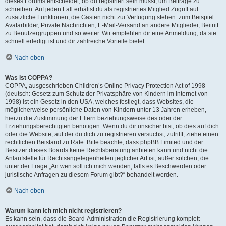
dieses Forums entscheidet, ob du registriert sein musst, um Beiträge zu
schreiben. Auf jeden Fall erhältst du als registriertes Mitglied Zugriff auf
zusätzliche Funktionen, die Gästen nicht zur Verfügung stehen: zum Beispiel
Avatarbilder, Private Nachrichten, E-Mail-Versand an andere Mitglieder, Beitritt
zu Benutzergruppen und so weiter. Wir empfehlen dir eine Anmeldung, da sie
schnell erledigt ist und dir zahlreiche Vorteile bietet.
Nach oben
Was ist COPPA?
COPPA, ausgeschrieben Children’s Online Privacy Protection Act of 1998
(deutsch: Gesetz zum Schutz der Privatsphäre von Kindern im Internet von
1998) ist ein Gesetz in den USA, welches festlegt, dass Websites, die
möglicherweise persönliche Daten von Kindern unter 13 Jahren erheben,
hierzu die Zustimmung der Eltern beziehungsweise des oder der
Erziehungsberechtigten benötigen. Wenn du dir unsicher bist, ob dies auf dich
oder die Website, auf der du dich zu registrieren versuchst, zutrifft, ziehe einen
rechtlichen Beistand zu Rate. Bitte beachte, dass phpBB Limited und der
Besitzer dieses Boards keine Rechtsberatung anbieten kann und nicht die
Anlaufstelle für Rechtsangelegenheiten jeglicher Art ist; außer solchen, die
unter der Frage „An wen soll ich mich wenden, falls es Beschwerden oder
juristische Anfragen zu diesem Forum gibt?“ behandelt werden.
Nach oben
Warum kann ich mich nicht registrieren?
Es kann sein, dass die Board-Administration die Registrierung komplett