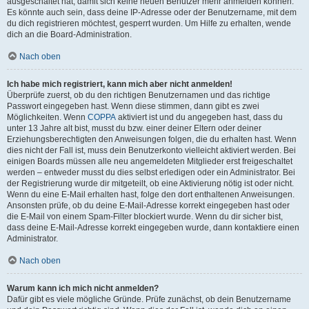
ausgeschaltet hat, damit sich keine neuen Benutzer mehr anmelden können.
Es könnte auch sein, dass deine IP-Adresse oder der Benutzername, mit dem
du dich registrieren möchtest, gesperrt wurden. Um Hilfe zu erhalten, wende
dich an die Board-Administration.
Nach oben
Ich habe mich registriert, kann mich aber nicht anmelden!
Überprüfe zuerst, ob du den richtigen Benutzernamen und das richtige
Passwort eingegeben hast. Wenn diese stimmen, dann gibt es zwei
Möglichkeiten. Wenn
COPPA
aktiviert ist und du angegeben hast, dass du
unter 13 Jahre alt bist, musst du bzw. einer deiner Eltern oder deiner
Erziehungsberechtigten den Anweisungen folgen, die du erhalten hast. Wenn
dies nicht der Fall ist, muss dein Benutzerkonto vielleicht aktiviert werden. Bei
einigen Boards müssen alle neu angemeldeten Mitglieder erst freigeschaltet
werden – entweder musst du dies selbst erledigen oder ein Administrator. Bei
der Registrierung wurde dir mitgeteilt, ob eine Aktivierung nötig ist oder nicht.
Wenn du eine E-Mail erhalten hast, folge den dort enthaltenen Anweisungen.
Ansonsten prüfe, ob du deine E-Mail-Adresse korrekt eingegeben hast oder
die E-Mail von einem Spam-Filter blockiert wurde. Wenn du dir sicher bist,
dass deine E-Mail-Adresse korrekt eingegeben wurde, dann kontaktiere einen
Administrator.
Nach oben
Warum kann ich mich nicht anmelden?
Dafür gibt es viele mögliche Gründe. Prüfe zunächst, ob dein Benutzername