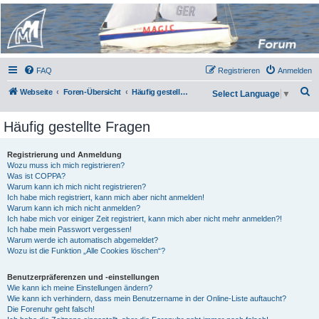
Micro Magic Forum
Deutschland
FAQ
Registrieren
Anmelden
S
Webseite
Foren-Übersicht
Häufig gestellte Fragen
Select Language
▼
u
Häufig gestellte Fragen
c
h
Registrierung und Anmeldung
e
Wozu muss ich mich registrieren?
Was ist COPPA?
Warum kann ich mich nicht registrieren?
Ich habe mich registriert, kann mich aber nicht anmelden!
Warum kann ich mich nicht anmelden?
Ich habe mich vor einiger Zeit registriert, kann mich aber nicht mehr anmelden?!
Ich habe mein Passwort vergessen!
Warum werde ich automatisch abgemeldet?
Wozu ist die Funktion „Alle Cookies löschen“?
Benutzerpräferenzen und -einstellungen
Wie kann ich meine Einstellungen ändern?
Wie kann ich verhindern, dass mein Benutzername in der Online-Liste auftaucht?
Die Forenuhr geht falsch!