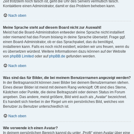
Zeit trotzdem noch falsch ist, geht die Uhr des Servers vermutlich falsch.
Kontaktiere einen Administrator, damit er das Problem beheben kann.
Nach oben
Meine Sprache steht auf diesem Board nicht zur Auswahl!
Meist hat die Board-Administration entweder deine Sprache nicht installiert
oder niemand hat das Forum bislang in deine Sprache übersetzt. Frage ggf.
einen Board-Administrator, ob er das Sprachpaket, das du benötigst,
installieren kann. Falls es noch nicht existiert, würden wir uns freuen, wenn du
es übersetzen würdest. Weitere Informationen dazu können auf der Website
von
phpBB Limited
oder auf
phpBB.de
gefunden werden.
Nach oben
Was sind das für Bilder, die bei meinem Benutzernamen angezeigt werden?
In der Beitragsansicht können zwei Bilder bei deinem Benutzernamen stehen.
Eines dieser Bilder ist meist mit deinem Rang verknüpft: Oft sind dies Sterne,
Kästchen oder Punkte, die deine Beitragszahl oder deinen Status im Forum
angeben. Das andere, meist größere, Bild wird auch als „Avatar“ bezeichnet.
Es handelt sich hierbei in der Regel um ein persönliches Bild, welches von
Benutzer zu Benutzer unterschiedlich ist.
Nach oben
Wie verwende ich einen Avatar?
In deinem persönlichen Bereich kannst du unter „Profil“ einen Avatar über eine