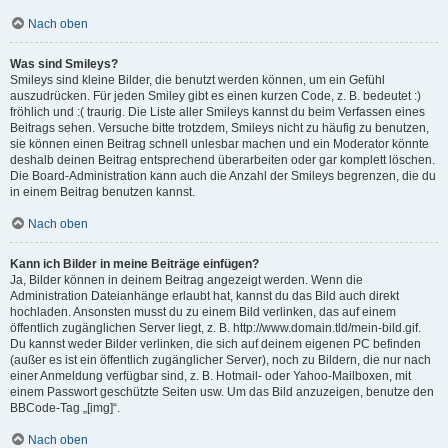
Nach oben
Was sind Smileys?
Smileys sind kleine Bilder, die benutzt werden können, um ein Gefühl
auszudrücken. Für jeden Smiley gibt es einen kurzen Code, z. B. bedeutet :)
fröhlich und :( traurig. Die Liste aller Smileys kannst du beim Verfassen eines
Beitrags sehen. Versuche bitte trotzdem, Smileys nicht zu häufig zu benutzen,
sie können einen Beitrag schnell unlesbar machen und ein Moderator könnte
deshalb deinen Beitrag entsprechend überarbeiten oder gar komplett löschen.
Die Board-Administration kann auch die Anzahl der Smileys begrenzen, die du
in einem Beitrag benutzen kannst.
Nach oben
Kann ich Bilder in meine Beiträge einfügen?
Ja, Bilder können in deinem Beitrag angezeigt werden. Wenn die
Administration Dateianhänge erlaubt hat, kannst du das Bild auch direkt
hochladen. Ansonsten musst du zu einem Bild verlinken, das auf einem
öffentlich zugänglichen Server liegt, z. B. http://www.domain.tld/mein-bild.gif.
Du kannst weder Bilder verlinken, die sich auf deinem eigenen PC befinden
(außer es ist ein öffentlich zugänglicher Server), noch zu Bildern, die nur nach
einer Anmeldung verfügbar sind, z. B. Hotmail- oder Yahoo-Mailboxen, mit
einem Passwort geschützte Seiten usw. Um das Bild anzuzeigen, benutze den
BBCode-Tag „[img]“.
Nach oben