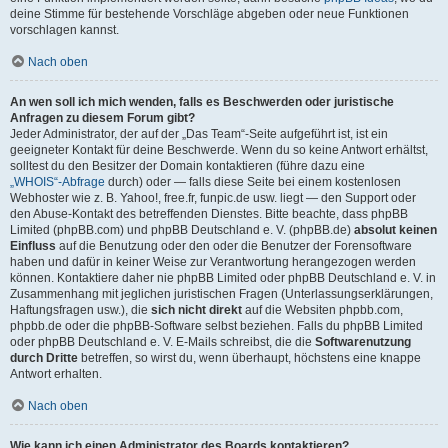
deine Stimme für bestehende Vorschläge abgeben oder neue Funktionen
vorschlagen kannst.
Nach oben
An wen soll ich mich wenden, falls es Beschwerden oder juristische
Anfragen zu diesem Forum gibt?
Jeder Administrator, der auf der „Das Team“-Seite aufgeführt ist, ist ein
geeigneter Kontakt für deine Beschwerde. Wenn du so keine Antwort erhältst,
solltest du den Besitzer der Domain kontaktieren (führe dazu eine
„WHOIS“-Abfrage
durch) oder — falls diese Seite bei einem kostenlosen
Webhoster wie z. B. Yahoo!, free.fr, funpic.de usw. liegt — den Support oder
den Abuse-Kontakt des betreffenden Dienstes. Bitte beachte, dass phpBB
Limited (phpBB.com) und phpBB Deutschland e. V. (phpBB.de)
absolut keinen
Einfluss
auf die Benutzung oder den oder die Benutzer der Forensoftware
haben und dafür in keiner Weise zur Verantwortung herangezogen werden
können. Kontaktiere daher nie phpBB Limited oder phpBB Deutschland e. V. in
Zusammenhang mit jeglichen juristischen Fragen (Unterlassungserklärungen,
Haftungsfragen usw.), die
sich nicht direkt
auf die Websiten phpbb.com,
phpbb.de oder die phpBB-Software selbst beziehen. Falls du phpBB Limited
oder phpBB Deutschland e. V. E-Mails schreibst, die die
Softwarenutzung
durch Dritte
betreffen, so wirst du, wenn überhaupt, höchstens eine knappe
Antwort erhalten.
Nach oben
Wie kann ich einen Administrator des Boards kontaktieren?