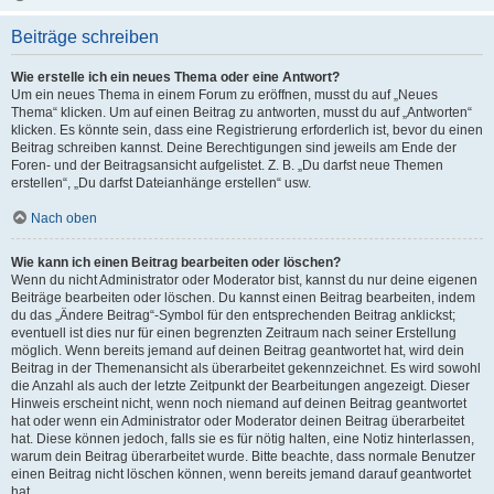
Beiträge schreiben
Wie erstelle ich ein neues Thema oder eine Antwort?
Um ein neues Thema in einem Forum zu eröffnen, musst du auf „Neues
Thema“ klicken. Um auf einen Beitrag zu antworten, musst du auf „Antworten“
klicken. Es könnte sein, dass eine Registrierung erforderlich ist, bevor du einen
Beitrag schreiben kannst. Deine Berechtigungen sind jeweils am Ende der
Foren- und der Beitragsansicht aufgelistet. Z. B. „Du darfst neue Themen
erstellen“, „Du darfst Dateianhänge erstellen“ usw.
Nach oben
Wie kann ich einen Beitrag bearbeiten oder löschen?
Wenn du nicht Administrator oder Moderator bist, kannst du nur deine eigenen
Beiträge bearbeiten oder löschen. Du kannst einen Beitrag bearbeiten, indem
du das „Ändere Beitrag“-Symbol für den entsprechenden Beitrag anklickst;
eventuell ist dies nur für einen begrenzten Zeitraum nach seiner Erstellung
möglich. Wenn bereits jemand auf deinen Beitrag geantwortet hat, wird dein
Beitrag in der Themenansicht als überarbeitet gekennzeichnet. Es wird sowohl
die Anzahl als auch der letzte Zeitpunkt der Bearbeitungen angezeigt. Dieser
Hinweis erscheint nicht, wenn noch niemand auf deinen Beitrag geantwortet
hat oder wenn ein Administrator oder Moderator deinen Beitrag überarbeitet
hat. Diese können jedoch, falls sie es für nötig halten, eine Notiz hinterlassen,
warum dein Beitrag überarbeitet wurde. Bitte beachte, dass normale Benutzer
einen Beitrag nicht löschen können, wenn bereits jemand darauf geantwortet
hat.