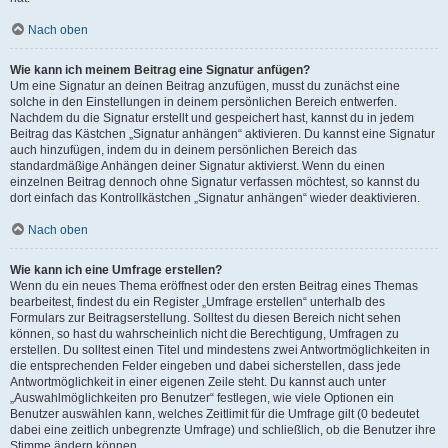
Nach oben
Wie kann ich meinem Beitrag eine Signatur anfügen?
Um eine Signatur an deinen Beitrag anzufügen, musst du zunächst eine
solche in den Einstellungen in deinem persönlichen Bereich entwerfen.
Nachdem du die Signatur erstellt und gespeichert hast, kannst du in jedem
Beitrag das Kästchen „Signatur anhängen“ aktivieren. Du kannst eine Signatur
auch hinzufügen, indem du in deinem persönlichen Bereich das
standardmäßige Anhängen deiner Signatur aktivierst. Wenn du einen
einzelnen Beitrag dennoch ohne Signatur verfassen möchtest, so kannst du
dort einfach das Kontrollkästchen „Signatur anhängen“ wieder deaktivieren.
Nach oben
Wie kann ich eine Umfrage erstellen?
Wenn du ein neues Thema eröffnest oder den ersten Beitrag eines Themas
bearbeitest, findest du ein Register „Umfrage erstellen“ unterhalb des
Formulars zur Beitragserstellung. Solltest du diesen Bereich nicht sehen
können, so hast du wahrscheinlich nicht die Berechtigung, Umfragen zu
erstellen. Du solltest einen Titel und mindestens zwei Antwortmöglichkeiten in
die entsprechenden Felder eingeben und dabei sicherstellen, dass jede
Antwortmöglichkeit in einer eigenen Zeile steht. Du kannst auch unter
„Auswahlmöglichkeiten pro Benutzer“ festlegen, wie viele Optionen ein
Benutzer auswählen kann, welches Zeitlimit für die Umfrage gilt (0 bedeutet
dabei eine zeitlich unbegrenzte Umfrage) und schließlich, ob die Benutzer ihre
Stimme ändern können.