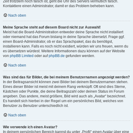
Zeit trotzdem noch falsch ist, geht die Uhr des Servers vermutlich falsch.
Kontaktiere einen Administrator, damit er das Problem beheben kann.
Nach oben
Meine Sprache steht auf diesem Board nicht zur Auswahl!
Meist hat die Board-Administration entweder deine Sprache nicht installiert
oder niemand hat das Forum bislang in deine Sprache übersetzt. Frage ggf.
einen Board-Administrator, ob er das Sprachpaket, das du benötigst,
installieren kann. Falls es noch nicht existiert, würden wir uns freuen, wenn du
es übersetzen würdest. Weitere Informationen dazu können auf der Website
von
phpBB Limited
oder auf
phpBB.de
gefunden werden.
Nach oben
Was sind das für Bilder, die bei meinem Benutzernamen angezeigt werden?
In der Beitragsansicht können zwei Bilder bei deinem Benutzernamen stehen.
Eines dieser Bilder ist meist mit deinem Rang verknüpft: Oft sind dies Sterne,
Kästchen oder Punkte, die deine Beitragszahl oder deinen Status im Forum
angeben. Das andere, meist größere, Bild wird auch als „Avatar“ bezeichnet.
Es handelt sich hierbei in der Regel um ein persönliches Bild, welches von
Benutzer zu Benutzer unterschiedlich ist.
Nach oben
Wie verwende ich einen Avatar?
In deinem persönlichen Bereich kannst du unter „Profil“ einen Avatar über eine