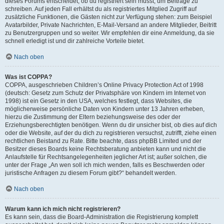
dieses Forums entscheidet, ob du registriert sein musst, um Beiträge zu
schreiben. Auf jeden Fall erhältst du als registriertes Mitglied Zugriff auf
zusätzliche Funktionen, die Gästen nicht zur Verfügung stehen: zum Beispiel
Avatarbilder, Private Nachrichten, E-Mail-Versand an andere Mitglieder, Beitritt
zu Benutzergruppen und so weiter. Wir empfehlen dir eine Anmeldung, da sie
schnell erledigt ist und dir zahlreiche Vorteile bietet.
Nach oben
Was ist COPPA?
COPPA, ausgeschrieben Children’s Online Privacy Protection Act of 1998
(deutsch: Gesetz zum Schutz der Privatsphäre von Kindern im Internet von
1998) ist ein Gesetz in den USA, welches festlegt, dass Websites, die
möglicherweise persönliche Daten von Kindern unter 13 Jahren erheben,
hierzu die Zustimmung der Eltern beziehungsweise des oder der
Erziehungsberechtigten benötigen. Wenn du dir unsicher bist, ob dies auf dich
oder die Website, auf der du dich zu registrieren versuchst, zutrifft, ziehe einen
rechtlichen Beistand zu Rate. Bitte beachte, dass phpBB Limited und der
Besitzer dieses Boards keine Rechtsberatung anbieten kann und nicht die
Anlaufstelle für Rechtsangelegenheiten jeglicher Art ist; außer solchen, die
unter der Frage „An wen soll ich mich wenden, falls es Beschwerden oder
juristische Anfragen zu diesem Forum gibt?“ behandelt werden.
Nach oben
Warum kann ich mich nicht registrieren?
Es kann sein, dass die Board-Administration die Registrierung komplett