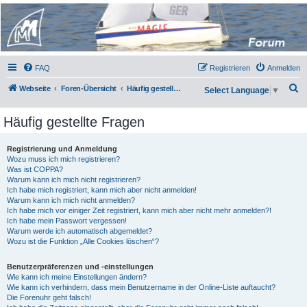
Micro Magic Forum
Deutschland
FAQ
Registrieren
Anmelden
S
Webseite
Foren-Übersicht
Häufig gestellte Fragen
Select Language
▼
u
Häufig gestellte Fragen
c
h
Registrierung und Anmeldung
e
Wozu muss ich mich registrieren?
Was ist COPPA?
Warum kann ich mich nicht registrieren?
Ich habe mich registriert, kann mich aber nicht anmelden!
Warum kann ich mich nicht anmelden?
Ich habe mich vor einiger Zeit registriert, kann mich aber nicht mehr anmelden?!
Ich habe mein Passwort vergessen!
Warum werde ich automatisch abgemeldet?
Wozu ist die Funktion „Alle Cookies löschen“?
Benutzerpräferenzen und -einstellungen
Wie kann ich meine Einstellungen ändern?
Wie kann ich verhindern, dass mein Benutzername in der Online-Liste auftaucht?
Die Forenuhr geht falsch!