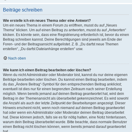
Beiträge schreiben
Wie erstelle ich ein neues Thema oder eine Antwort?
Um ein neues Thema in einem Forum zu eröffnen, musst du auf „Neues
Thema“ klicken. Um auf einen Beitrag zu antworten, musst du auf „Antworten“
klicken. Es könnte sein, dass eine Registrierung erforderlich ist, bevor du einen
Beitrag schreiben kannst. Deine Berechtigungen sind jeweils am Ende der
Foren- und der Beitragsansicht aufgelistet. Z. B. „Du darfst neue Themen
erstellen“, „Du darfst Dateianhänge erstellen“ usw.
Nach oben
Wie kann ich einen Beitrag bearbeiten oder löschen?
Wenn du nicht Administrator oder Moderator bist, kannst du nur deine eigenen
Beiträge bearbeiten oder löschen. Du kannst einen Beitrag bearbeiten, indem
du das „Ändere Beitrag“-Symbol für den entsprechenden Beitrag anklickst;
eventuell ist dies nur für einen begrenzten Zeitraum nach seiner Erstellung
möglich. Wenn bereits jemand auf deinen Beitrag geantwortet hat, wird dein
Beitrag in der Themenansicht als überarbeitet gekennzeichnet. Es wird sowohl
die Anzahl als auch der letzte Zeitpunkt der Bearbeitungen angezeigt. Dieser
Hinweis erscheint nicht, wenn noch niemand auf deinen Beitrag geantwortet
hat oder wenn ein Administrator oder Moderator deinen Beitrag überarbeitet
hat. Diese können jedoch, falls sie es für nötig halten, eine Notiz hinterlassen,
warum dein Beitrag überarbeitet wurde. Bitte beachte, dass normale Benutzer
einen Beitrag nicht löschen können, wenn bereits jemand darauf geantwortet
hat.