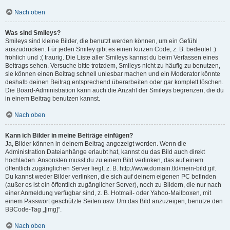
Nach oben
Was sind Smileys?
Smileys sind kleine Bilder, die benutzt werden können, um ein Gefühl
auszudrücken. Für jeden Smiley gibt es einen kurzen Code, z. B. bedeutet :)
fröhlich und :( traurig. Die Liste aller Smileys kannst du beim Verfassen eines
Beitrags sehen. Versuche bitte trotzdem, Smileys nicht zu häufig zu benutzen,
sie können einen Beitrag schnell unlesbar machen und ein Moderator könnte
deshalb deinen Beitrag entsprechend überarbeiten oder gar komplett löschen.
Die Board-Administration kann auch die Anzahl der Smileys begrenzen, die du
in einem Beitrag benutzen kannst.
Nach oben
Kann ich Bilder in meine Beiträge einfügen?
Ja, Bilder können in deinem Beitrag angezeigt werden. Wenn die
Administration Dateianhänge erlaubt hat, kannst du das Bild auch direkt
hochladen. Ansonsten musst du zu einem Bild verlinken, das auf einem
öffentlich zugänglichen Server liegt, z. B. http://www.domain.tld/mein-bild.gif.
Du kannst weder Bilder verlinken, die sich auf deinem eigenen PC befinden
(außer es ist ein öffentlich zugänglicher Server), noch zu Bildern, die nur nach
einer Anmeldung verfügbar sind, z. B. Hotmail- oder Yahoo-Mailboxen, mit
einem Passwort geschützte Seiten usw. Um das Bild anzuzeigen, benutze den
BBCode-Tag „[img]“.
Nach oben