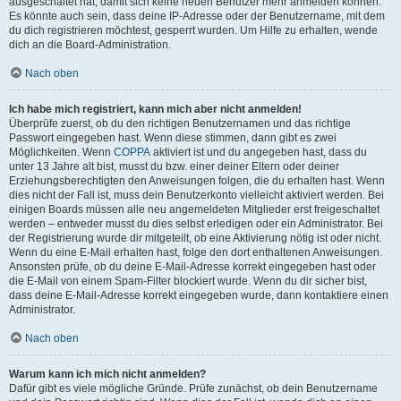
ausgeschaltet hat, damit sich keine neuen Benutzer mehr anmelden können.
Es könnte auch sein, dass deine IP-Adresse oder der Benutzername, mit dem
du dich registrieren möchtest, gesperrt wurden. Um Hilfe zu erhalten, wende
dich an die Board-Administration.
Nach oben
Ich habe mich registriert, kann mich aber nicht anmelden!
Überprüfe zuerst, ob du den richtigen Benutzernamen und das richtige
Passwort eingegeben hast. Wenn diese stimmen, dann gibt es zwei
Möglichkeiten. Wenn
COPPA
aktiviert ist und du angegeben hast, dass du
unter 13 Jahre alt bist, musst du bzw. einer deiner Eltern oder deiner
Erziehungsberechtigten den Anweisungen folgen, die du erhalten hast. Wenn
dies nicht der Fall ist, muss dein Benutzerkonto vielleicht aktiviert werden. Bei
einigen Boards müssen alle neu angemeldeten Mitglieder erst freigeschaltet
werden – entweder musst du dies selbst erledigen oder ein Administrator. Bei
der Registrierung wurde dir mitgeteilt, ob eine Aktivierung nötig ist oder nicht.
Wenn du eine E-Mail erhalten hast, folge den dort enthaltenen Anweisungen.
Ansonsten prüfe, ob du deine E-Mail-Adresse korrekt eingegeben hast oder
die E-Mail von einem Spam-Filter blockiert wurde. Wenn du dir sicher bist,
dass deine E-Mail-Adresse korrekt eingegeben wurde, dann kontaktiere einen
Administrator.
Nach oben
Warum kann ich mich nicht anmelden?
Dafür gibt es viele mögliche Gründe. Prüfe zunächst, ob dein Benutzername