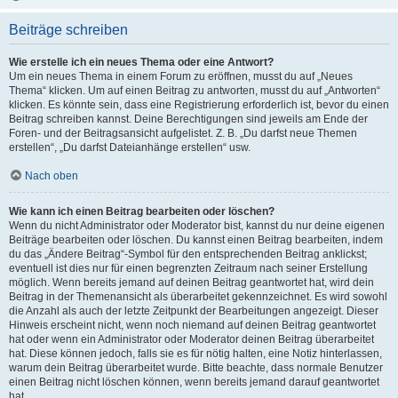
Beiträge schreiben
Wie erstelle ich ein neues Thema oder eine Antwort?
Um ein neues Thema in einem Forum zu eröffnen, musst du auf „Neues
Thema“ klicken. Um auf einen Beitrag zu antworten, musst du auf „Antworten“
klicken. Es könnte sein, dass eine Registrierung erforderlich ist, bevor du einen
Beitrag schreiben kannst. Deine Berechtigungen sind jeweils am Ende der
Foren- und der Beitragsansicht aufgelistet. Z. B. „Du darfst neue Themen
erstellen“, „Du darfst Dateianhänge erstellen“ usw.
Nach oben
Wie kann ich einen Beitrag bearbeiten oder löschen?
Wenn du nicht Administrator oder Moderator bist, kannst du nur deine eigenen
Beiträge bearbeiten oder löschen. Du kannst einen Beitrag bearbeiten, indem
du das „Ändere Beitrag“-Symbol für den entsprechenden Beitrag anklickst;
eventuell ist dies nur für einen begrenzten Zeitraum nach seiner Erstellung
möglich. Wenn bereits jemand auf deinen Beitrag geantwortet hat, wird dein
Beitrag in der Themenansicht als überarbeitet gekennzeichnet. Es wird sowohl
die Anzahl als auch der letzte Zeitpunkt der Bearbeitungen angezeigt. Dieser
Hinweis erscheint nicht, wenn noch niemand auf deinen Beitrag geantwortet
hat oder wenn ein Administrator oder Moderator deinen Beitrag überarbeitet
hat. Diese können jedoch, falls sie es für nötig halten, eine Notiz hinterlassen,
warum dein Beitrag überarbeitet wurde. Bitte beachte, dass normale Benutzer
einen Beitrag nicht löschen können, wenn bereits jemand darauf geantwortet
hat.