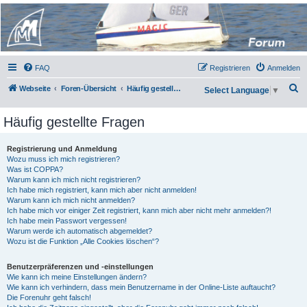
Micro Magic Forum
Deutschland
FAQ
Registrieren
Anmelden
S
Webseite
Foren-Übersicht
Häufig gestellte Fragen
Select Language
▼
u
Häufig gestellte Fragen
c
h
Registrierung und Anmeldung
e
Wozu muss ich mich registrieren?
Was ist COPPA?
Warum kann ich mich nicht registrieren?
Ich habe mich registriert, kann mich aber nicht anmelden!
Warum kann ich mich nicht anmelden?
Ich habe mich vor einiger Zeit registriert, kann mich aber nicht mehr anmelden?!
Ich habe mein Passwort vergessen!
Warum werde ich automatisch abgemeldet?
Wozu ist die Funktion „Alle Cookies löschen“?
Benutzerpräferenzen und -einstellungen
Wie kann ich meine Einstellungen ändern?
Wie kann ich verhindern, dass mein Benutzername in der Online-Liste auftaucht?
Die Forenuhr geht falsch!