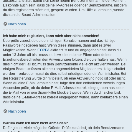
ausgeschaltet hat, damit sich keine neuen Benutzer mehr anmelden können.
Es könnte auch sein, dass deine IP-Adresse oder der Benutzername, mit dem
du dich registrieren möchtest, gesperrt wurden. Um Hilfe zu erhalten, wende
dich an die Board-Administration.
Nach oben
Ich habe mich registriert, kann mich aber nicht anmelden!
Überprüfe zuerst, ob du den richtigen Benutzernamen und das richtige
Passwort eingegeben hast. Wenn diese stimmen, dann gibt es zwei
Möglichkeiten. Wenn
COPPA
aktiviert ist und du angegeben hast, dass du
unter 13 Jahre alt bist, musst du bzw. einer deiner Eltern oder deiner
Erziehungsberechtigten den Anweisungen folgen, die du erhalten hast. Wenn
dies nicht der Fall ist, muss dein Benutzerkonto vielleicht aktiviert werden. Bei
einigen Boards müssen alle neu angemeldeten Mitglieder erst freigeschaltet
werden – entweder musst du dies selbst erledigen oder ein Administrator. Bei
der Registrierung wurde dir mitgeteilt, ob eine Aktivierung nötig ist oder nicht.
Wenn du eine E-Mail erhalten hast, folge den dort enthaltenen Anweisungen.
Ansonsten prüfe, ob du deine E-Mail-Adresse korrekt eingegeben hast oder
die E-Mail von einem Spam-Filter blockiert wurde. Wenn du dir sicher bist,
dass deine E-Mail-Adresse korrekt eingegeben wurde, dann kontaktiere einen
Administrator.
Nach oben
Warum kann ich mich nicht anmelden?
Dafür gibt es viele mögliche Gründe. Prüfe zunächst, ob dein Benutzername