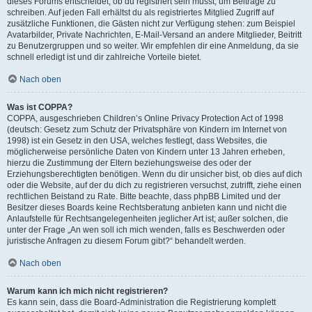
dieses Forums entscheidet, ob du registriert sein musst, um Beiträge zu
schreiben. Auf jeden Fall erhältst du als registriertes Mitglied Zugriff auf
zusätzliche Funktionen, die Gästen nicht zur Verfügung stehen: zum Beispiel
Avatarbilder, Private Nachrichten, E-Mail-Versand an andere Mitglieder, Beitritt
zu Benutzergruppen und so weiter. Wir empfehlen dir eine Anmeldung, da sie
schnell erledigt ist und dir zahlreiche Vorteile bietet.
Nach oben
Was ist COPPA?
COPPA, ausgeschrieben Children’s Online Privacy Protection Act of 1998
(deutsch: Gesetz zum Schutz der Privatsphäre von Kindern im Internet von
1998) ist ein Gesetz in den USA, welches festlegt, dass Websites, die
möglicherweise persönliche Daten von Kindern unter 13 Jahren erheben,
hierzu die Zustimmung der Eltern beziehungsweise des oder der
Erziehungsberechtigten benötigen. Wenn du dir unsicher bist, ob dies auf dich
oder die Website, auf der du dich zu registrieren versuchst, zutrifft, ziehe einen
rechtlichen Beistand zu Rate. Bitte beachte, dass phpBB Limited und der
Besitzer dieses Boards keine Rechtsberatung anbieten kann und nicht die
Anlaufstelle für Rechtsangelegenheiten jeglicher Art ist; außer solchen, die
unter der Frage „An wen soll ich mich wenden, falls es Beschwerden oder
juristische Anfragen zu diesem Forum gibt?“ behandelt werden.
Nach oben
Warum kann ich mich nicht registrieren?
Es kann sein, dass die Board-Administration die Registrierung komplett