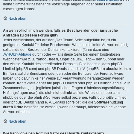
deine Stimme für bestehende Vorschläge abgeben oder neue Funktionen
vorschlagen kannst.
Nach oben
An wen soll ich mich wenden, falls es Beschwerden oder juristische
Anfragen zu diesem Forum gibt?
Jeder Administrator, der auf der „Das Team“-Seite aufgeführt ist, ist ein
geeigneter Kontakt für deine Beschwerde. Wenn du so keine Antwort erhältst,
solltest du den Besitzer der Domain kontaktieren (führe dazu eine
„WHOIS“-Abfrage
durch) oder — falls diese Seite bei einem kostenlosen
Webhoster wie z. B. Yahoo!, free.fr, funpic.de usw. liegt — den Support oder
den Abuse-Kontakt des betreffenden Dienstes. Bitte beachte, dass phpBB
Limited (phpBB.com) und phpBB Deutschland e. V. (phpBB.de)
absolut keinen
Einfluss
auf die Benutzung oder den oder die Benutzer der Forensoftware
haben und dafür in keiner Weise zur Verantwortung herangezogen werden
können. Kontaktiere daher nie phpBB Limited oder phpBB Deutschland e. V. in
Zusammenhang mit jeglichen juristischen Fragen (Unterlassungserklärungen,
Haftungsfragen usw.), die
sich nicht direkt
auf die Websiten phpbb.com,
phpbb.de oder die phpBB-Software selbst beziehen. Falls du phpBB Limited
oder phpBB Deutschland e. V. E-Mails schreibst, die die
Softwarenutzung
durch Dritte
betreffen, so wirst du, wenn überhaupt, höchstens eine knappe
Antwort erhalten.
Nach oben
Wie kann ich einen Administrator des Boards kontaktieren?