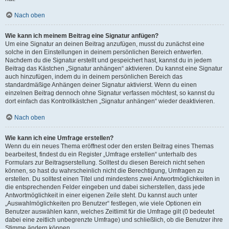
Nach oben
Wie kann ich meinem Beitrag eine Signatur anfügen?
Um eine Signatur an deinen Beitrag anzufügen, musst du zunächst eine
solche in den Einstellungen in deinem persönlichen Bereich entwerfen.
Nachdem du die Signatur erstellt und gespeichert hast, kannst du in jedem
Beitrag das Kästchen „Signatur anhängen“ aktivieren. Du kannst eine Signatur
auch hinzufügen, indem du in deinem persönlichen Bereich das
standardmäßige Anhängen deiner Signatur aktivierst. Wenn du einen
einzelnen Beitrag dennoch ohne Signatur verfassen möchtest, so kannst du
dort einfach das Kontrollkästchen „Signatur anhängen“ wieder deaktivieren.
Nach oben
Wie kann ich eine Umfrage erstellen?
Wenn du ein neues Thema eröffnest oder den ersten Beitrag eines Themas
bearbeitest, findest du ein Register „Umfrage erstellen“ unterhalb des
Formulars zur Beitragserstellung. Solltest du diesen Bereich nicht sehen
können, so hast du wahrscheinlich nicht die Berechtigung, Umfragen zu
erstellen. Du solltest einen Titel und mindestens zwei Antwortmöglichkeiten in
die entsprechenden Felder eingeben und dabei sicherstellen, dass jede
Antwortmöglichkeit in einer eigenen Zeile steht. Du kannst auch unter
„Auswahlmöglichkeiten pro Benutzer“ festlegen, wie viele Optionen ein
Benutzer auswählen kann, welches Zeitlimit für die Umfrage gilt (0 bedeutet
dabei eine zeitlich unbegrenzte Umfrage) und schließlich, ob die Benutzer ihre
Stimme ändern können.