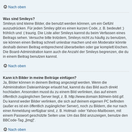
Nach oben
Was sind Smileys?
Smileys sind kleine Bilder, die benutzt werden können, um ein Gefühl
auszudrücken. Für jeden Smiley gibt es einen kurzen Code, z. B. bedeutet :)
fröhlich und :( traurig. Die Liste aller Smileys kannst du beim Verfassen eines
Beitrags sehen. Versuche bitte trotzdem, Smileys nicht zu häufig zu benutzen,
sie können einen Beitrag schnell unlesbar machen und ein Moderator könnte
deshalb deinen Beitrag entsprechend überarbeiten oder gar komplett löschen.
Die Board-Administration kann auch die Anzahl der Smileys begrenzen, die du
in einem Beitrag benutzen kannst.
Nach oben
Kann ich Bilder in meine Beiträge einfügen?
Ja, Bilder können in deinem Beitrag angezeigt werden. Wenn die
Administration Dateianhänge erlaubt hat, kannst du das Bild auch direkt
hochladen. Ansonsten musst du zu einem Bild verlinken, das auf einem
öffentlich zugänglichen Server liegt, z. B. http://www.domain.tld/mein-bild.gif.
Du kannst weder Bilder verlinken, die sich auf deinem eigenen PC befinden
(außer es ist ein öffentlich zugänglicher Server), noch zu Bildern, die nur nach
einer Anmeldung verfügbar sind, z. B. Hotmail- oder Yahoo-Mailboxen, mit
einem Passwort geschützte Seiten usw. Um das Bild anzuzeigen, benutze den
BBCode-Tag „[img]“.
Nach oben