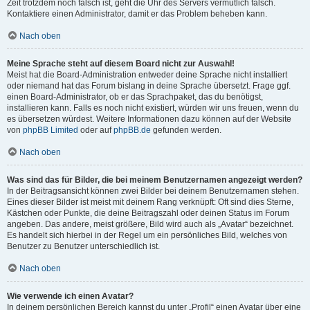
Zeit trotzdem noch falsch ist, geht die Uhr des Servers vermutlich falsch.
Kontaktiere einen Administrator, damit er das Problem beheben kann.
Nach oben
Meine Sprache steht auf diesem Board nicht zur Auswahl!
Meist hat die Board-Administration entweder deine Sprache nicht installiert
oder niemand hat das Forum bislang in deine Sprache übersetzt. Frage ggf.
einen Board-Administrator, ob er das Sprachpaket, das du benötigst,
installieren kann. Falls es noch nicht existiert, würden wir uns freuen, wenn du
es übersetzen würdest. Weitere Informationen dazu können auf der Website
von
phpBB Limited
oder auf
phpBB.de
gefunden werden.
Nach oben
Was sind das für Bilder, die bei meinem Benutzernamen angezeigt werden?
In der Beitragsansicht können zwei Bilder bei deinem Benutzernamen stehen.
Eines dieser Bilder ist meist mit deinem Rang verknüpft: Oft sind dies Sterne,
Kästchen oder Punkte, die deine Beitragszahl oder deinen Status im Forum
angeben. Das andere, meist größere, Bild wird auch als „Avatar“ bezeichnet.
Es handelt sich hierbei in der Regel um ein persönliches Bild, welches von
Benutzer zu Benutzer unterschiedlich ist.
Nach oben
Wie verwende ich einen Avatar?
In deinem persönlichen Bereich kannst du unter „Profil“ einen Avatar über eine