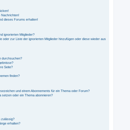
icken!
 Nachrichten!
ed dieses Forums erhalten!
d ignorierten Mitglieder?
e oder zur Liste der ignorierten Mitglieder hinzufügen oder diese wieder aus
en durchsuchen?
rgebnisse?
re Seite?
Themen finden?
Lesezeichen und einem Abonnements für ein Thema oder Forum?
ma setzen oder ein Thema abonnieren?
 zulässig?
hänge erhalten?