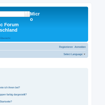
Micr
Suche
Erweiterte Suche
o
c Forum
schland
Registrieren
Anmelden
Select Language
▼
ete ich ihnen bei?
en farbig dargestellt?
Startseite?