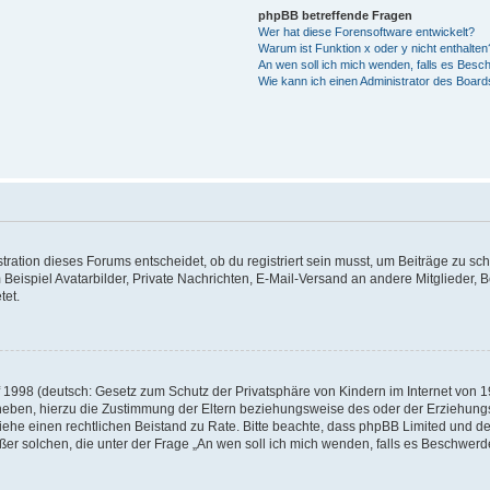
phpBB betreffende Fragen
Wer hat diese Forensoftware entwickelt?
Warum ist Funktion x oder y nicht enthalten
An wen soll ich mich wenden, falls es Besc
Wie kann ich einen Administrator des Board
ation dieses Forums entscheidet, ob du registriert sein musst, um Beiträge zu schreib
Beispiel Avatarbilder, Private Nachrichten, E-Mail-Versand an andere Mitglieder, B
tet.
1998 (deutsch: Gesetz zum Schutz der Privatsphäre von Kindern im Internet von 199
eben, hierzu die Zustimmung der Eltern beziehungsweise des oder der Erziehungsbe
ft, ziehe einen rechtlichen Beistand zu Rate. Bitte beachte, dass phpBB Limited un
 außer solchen, die unter der Frage „An wen soll ich mich wenden, falls es Beschwe