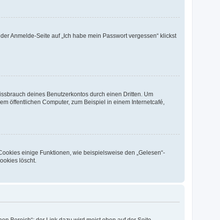
f der Anmelde-Seite auf „Ich habe mein Passwort vergessen“ klickst
Missbrauch deines Benutzerkontos durch einen Dritten. Um
m öffentlichen Computer, zum Beispiel in einem Internetcafé,
 Cookies einige Funktionen, wie beispielsweise den „Gelesen“-
ookies löscht.
en Bereich“; der Link dazu wird meist oben auf der Seite