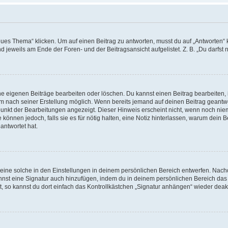
 Thema“ klicken. Um auf einen Beitrag zu antworten, musst du auf „Antworten“ klic
 jeweils am Ende der Foren- und der Beitragsansicht aufgelistet. Z. B. „Du darfst 
ine eigenen Beiträge bearbeiten oder löschen. Du kannst einen Beitrag bearbeite
raum nach seiner Erstellung möglich. Wenn bereits jemand auf deinen Beitrag geantwo
tpunkt der Bearbeitungen angezeigt. Dieser Hinweis erscheint nicht, wenn noch ni
 können jedoch, falls sie es für nötig halten, eine Notiz hinterlassen, warum dein 
antwortet hat.
ine solche in den Einstellungen in deinem persönlichen Bereich entwerfen. Nachde
nnst eine Signatur auch hinzufügen, indem du in deinem persönlichen Bereich da
 so kannst du dort einfach das Kontrollkästchen „Signatur anhängen“ wieder deakt