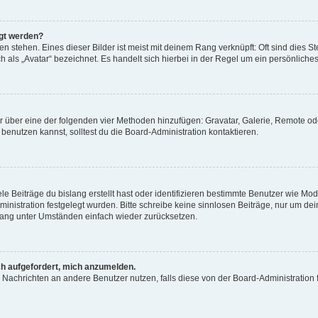
igt werden?
 stehen. Eines dieser Bilder ist meist mit deinem Rang verknüpft: Oft sind dies S
 als „Avatar“ bezeichnet. Es handelt sich hierbei in der Regel um ein persönliches
tar über eine der folgenden vier Methoden hinzufügen: Gravatar, Galerie, Remote 
enutzen kannst, solltest du die Board-Administration kontaktieren.
e Beiträge du bislang erstellt hast oder identifizieren bestimmte Benutzer wie M
dministration festgelegt wurden. Bitte schreibe keine sinnlosen Beiträge, nur um
 Rang unter Umständen einfach wieder zurücksetzen.
ch aufgefordert, mich anzumelden.
für Nachrichten an andere Benutzer nutzen, falls diese von der Board-Administrati