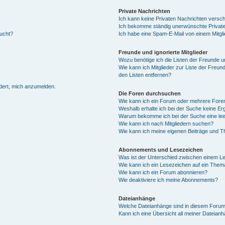
Private Nachrichten
Ich kann keine Privaten Nachrichten versch
Ich bekomme ständig unerwünschte Private
aucht?
Ich habe eine Spam-E-Mail von einem Mitgli
!
Freunde und ignorierte Mitglieder
Wozu benötige ich die Listen der Freunde un
Wie kann ich Mitglieder zur Liste der Freund
den Listen entfernen?
rdert, mich anzumelden.
Die Foren durchsuchen
Wie kann ich ein Forum oder mehrere For
Weshalb erhalte ich bei der Suche keine E
Warum bekomme ich bei der Suche eine lee
Wie kann ich nach Mitgliedern suchen?
Wie kann ich meine eigenen Beiträge und 
Abonnements und Lesezeichen
Was ist der Unterschied zwischen einem 
Wie kann ich ein Lesezeichen auf ein The
Wie kann ich ein Forum abonnieren?
Wie deaktiviere ich meine Abonnements?
Dateianhänge
Welche Dateianhänge sind in diesem Forum
Kann ich eine Übersicht all meiner Dateian