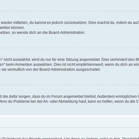
ht wieder mitteilen, du kannst es jedoch zurücksetzen. Dies machst du, indem du au
nmelden können.
usetzen, so wende dich an die Board-Administration.
nicht auswählst, wirst du nur für eine Sitzung angemeldet. Dies verhindert den 
n“ beim Anmelden auswählen. Dies ist nicht empfehlenswert, wenn du dich an eine
 sie vermutlich von der Board-Administration ausgeschaltet.
 und die dafür sorgen, dass du im Forum angemeldet bleibst. Außerdem ermöglichen
. Wenn du Probleme bei der An- oder Abmeldung hast, kann es helfen, wenn du die C
der Datenbank des Boards gespeichert. Um diese zu ändern, gehe in den „Persönlich