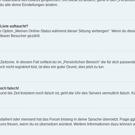
du alle deine Einstellungen ändern.
Liste auftaucht?
ne Option „Meinen Online-Status während dieser Sitzung verbergen“. Wenn du dies
htbarer Besucher gezählt.
eitzone. In diesem Fall solltest du im „Persönlichen Bereich“ die für dich passende 
icht registriert bist, ist dies ein guter Grund, dies jetzt zu tun.
noch falsch!
st und die Zeit trotzdem noch falsch ist, geht die Uhr des Servers vermutlich falsch
stalliert oder niemand hat das Forum bislang in deine Sprache übersetzt. Frage gg
n wir uns freuen, wenn du es übersetzen würdest. Weitere Informationen dazu können