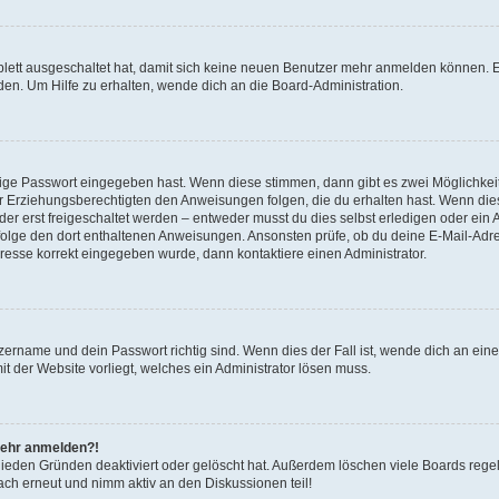
plett ausgeschaltet hat, damit sich keine neuen Benutzer mehr anmelden können. 
den. Um Hilfe zu erhalten, wende dich an die Board-Administration.
htige Passwort eingegeben hast. Wenn diese stimmen, dann gibt es zwei Möglichke
er Erziehungsberechtigten den Anweisungen folgen, die du erhalten hast. Wenn dies ni
 erst freigeschaltet werden – entweder musst du dies selbst erledigen oder ein Adm
st, folge den dort enthaltenen Anweisungen. Ansonsten prüfe, ob du deine E-Mail-A
Adresse korrekt eingegeben wurde, dann kontaktiere einen Administrator.
zername und dein Passwort richtig sind. Wenn dies der Fall ist, wende dich an ein
it der Website vorliegt, welches ein Administrator lösen muss.
 mehr anmelden?!
hieden Gründen deaktiviert oder gelöscht hat. Außerdem löschen viele Boards regel
ach erneut und nimm aktiv an den Diskussionen teil!