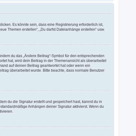
ken. Es könnte sein, dass eine Registrierung erforderlich ist,
neue Themen erstellen“, „Du darfst Dateianhänge erstellen“ usw.
n, indem du das „Ändere Beitrag“-Symbol für den entsprechenden
rtet hat, wird dein Beitrag in der Themenansicht als überarbeitet
emand auf deinen Beitrag geantwortet hat oder wenn ein
Beitrag überarbeitet wurde. Bitte beachte, dass normale Benutzer
m du die Signatur erstellt und gespeichert hast, kannst du in
s standardmäßige Anhängen deiner Signatur aktivierst. Wenn du
ivieren.