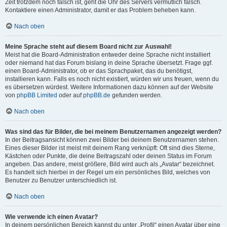
Zeit trotzdem noch falsch ist, geht die Uhr des Servers vermutlich falsch.
Kontaktiere einen Administrator, damit er das Problem beheben kann.
Nach oben
Meine Sprache steht auf diesem Board nicht zur Auswahl!
Meist hat die Board-Administration entweder deine Sprache nicht installiert
oder niemand hat das Forum bislang in deine Sprache übersetzt. Frage ggf.
einen Board-Administrator, ob er das Sprachpaket, das du benötigst,
installieren kann. Falls es noch nicht existiert, würden wir uns freuen, wenn du
es übersetzen würdest. Weitere Informationen dazu können auf der Website
von
phpBB Limited
oder auf
phpBB.de
gefunden werden.
Nach oben
Was sind das für Bilder, die bei meinem Benutzernamen angezeigt werden?
In der Beitragsansicht können zwei Bilder bei deinem Benutzernamen stehen.
Eines dieser Bilder ist meist mit deinem Rang verknüpft: Oft sind dies Sterne,
Kästchen oder Punkte, die deine Beitragszahl oder deinen Status im Forum
angeben. Das andere, meist größere, Bild wird auch als „Avatar“ bezeichnet.
Es handelt sich hierbei in der Regel um ein persönliches Bild, welches von
Benutzer zu Benutzer unterschiedlich ist.
Nach oben
Wie verwende ich einen Avatar?
In deinem persönlichen Bereich kannst du unter „Profil“ einen Avatar über eine