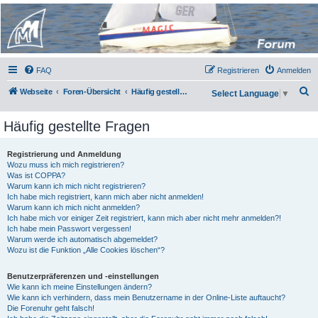
Micro Magic Forum
Deutschland
FAQ
Registrieren
Anmelden
S
Webseite
Foren-Übersicht
Häufig gestellte Fragen
Select Language
▼
u
Häufig gestellte Fragen
c
h
Registrierung und Anmeldung
e
Wozu muss ich mich registrieren?
Was ist COPPA?
Warum kann ich mich nicht registrieren?
Ich habe mich registriert, kann mich aber nicht anmelden!
Warum kann ich mich nicht anmelden?
Ich habe mich vor einiger Zeit registriert, kann mich aber nicht mehr anmelden?!
Ich habe mein Passwort vergessen!
Warum werde ich automatisch abgemeldet?
Wozu ist die Funktion „Alle Cookies löschen“?
Benutzerpräferenzen und -einstellungen
Wie kann ich meine Einstellungen ändern?
Wie kann ich verhindern, dass mein Benutzername in der Online-Liste auftaucht?
Die Forenuhr geht falsch!