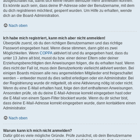
ausgeschaltet hat, damit sich keine neuen Benutzer mehr anmelden können.
Es könnte auch sein, dass deine IP-Adresse oder der Benutzername, mit dem
du dich registrieren möchtest, gesperrt wurden. Um Hilfe zu erhalten, wende
dich an die Board-Administration.
Nach oben
Ich habe mich registriert, kann mich aber nicht anmelden!
Überprüfe zuerst, ob du den richtigen Benutzernamen und das richtige
Passwort eingegeben hast. Wenn diese stimmen, dann gibt es zwei
Möglichkeiten. Wenn
COPPA
aktiviert ist und du angegeben hast, dass du
unter 13 Jahre alt bist, musst du bzw. einer deiner Eltern oder deiner
Erziehungsberechtigten den Anweisungen folgen, die du erhalten hast. Wenn
dies nicht der Fall ist, muss dein Benutzerkonto vielleicht aktiviert werden. Bei
einigen Boards müssen alle neu angemeldeten Mitglieder erst freigeschaltet
werden – entweder musst du dies selbst erledigen oder ein Administrator. Bei
der Registrierung wurde dir mitgeteilt, ob eine Aktivierung nötig ist oder nicht.
Wenn du eine E-Mail erhalten hast, folge den dort enthaltenen Anweisungen.
Ansonsten prüfe, ob du deine E-Mail-Adresse korrekt eingegeben hast oder
die E-Mail von einem Spam-Filter blockiert wurde. Wenn du dir sicher bist,
dass deine E-Mail-Adresse korrekt eingegeben wurde, dann kontaktiere einen
Administrator.
Nach oben
Warum kann ich mich nicht anmelden?
Dafür gibt es viele mögliche Gründe. Prüfe zunächst, ob dein Benutzername