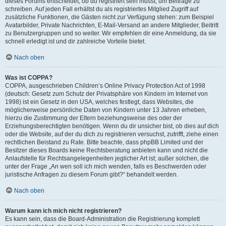
dieses Forums entscheidet, ob du registriert sein musst, um Beiträge zu
schreiben. Auf jeden Fall erhältst du als registriertes Mitglied Zugriff auf
zusätzliche Funktionen, die Gästen nicht zur Verfügung stehen: zum Beispiel
Avatarbilder, Private Nachrichten, E-Mail-Versand an andere Mitglieder, Beitritt
zu Benutzergruppen und so weiter. Wir empfehlen dir eine Anmeldung, da sie
schnell erledigt ist und dir zahlreiche Vorteile bietet.
Nach oben
Was ist COPPA?
COPPA, ausgeschrieben Children’s Online Privacy Protection Act of 1998
(deutsch: Gesetz zum Schutz der Privatsphäre von Kindern im Internet von
1998) ist ein Gesetz in den USA, welches festlegt, dass Websites, die
möglicherweise persönliche Daten von Kindern unter 13 Jahren erheben,
hierzu die Zustimmung der Eltern beziehungsweise des oder der
Erziehungsberechtigten benötigen. Wenn du dir unsicher bist, ob dies auf dich
oder die Website, auf der du dich zu registrieren versuchst, zutrifft, ziehe einen
rechtlichen Beistand zu Rate. Bitte beachte, dass phpBB Limited und der
Besitzer dieses Boards keine Rechtsberatung anbieten kann und nicht die
Anlaufstelle für Rechtsangelegenheiten jeglicher Art ist; außer solchen, die
unter der Frage „An wen soll ich mich wenden, falls es Beschwerden oder
juristische Anfragen zu diesem Forum gibt?“ behandelt werden.
Nach oben
Warum kann ich mich nicht registrieren?
Es kann sein, dass die Board-Administration die Registrierung komplett