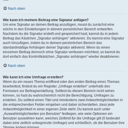
Nach oben
Wie kann ich meinem Beitrag eine Signatur anfügen?
Um eine Signatur an deinen Beitrag anzufügen, musst du zunächst eine
solche in den Einstellungen in deinem persönlichen Bereich entwerfen.
Nachdem du die Signatur erstellt und gespeichert hast, kannst du in jedem
Beitrag das Kästchen „Signatur anhängen“ aktivieren. Du kannst eine Signatur
auch hinzufügen, indem du in deinem persönlichen Bereich das
standardmäßige Anhängen deiner Signatur aktivierst. Wenn du einen
einzelnen Beitrag dennoch ohne Signatur verfassen möchtest, so kannst du
dort einfach das Kontrollkästchen „Signatur anhängen“ wieder deaktivieren.
Nach oben
Wie kann ich eine Umfrage erstellen?
Wenn du ein neues Thema eröffnest oder den ersten Beitrag eines Themas
bearbeitest, findest du ein Register „Umfrage erstellen“ unterhalb des
Formulars zur Beitragserstellung. Solltest du diesen Bereich nicht sehen
können, so hast du wahrscheinlich nicht die Berechtigung, Umfragen zu
erstellen. Du solltest einen Titel und mindestens zwei Antwortmöglichkeiten in
die entsprechenden Felder eingeben und dabei sicherstellen, dass jede
Antwortmöglichkeit in einer eigenen Zeile steht. Du kannst auch unter
„Auswahlmöglichkeiten pro Benutzer“ festlegen, wie viele Optionen ein
Benutzer auswählen kann, welches Zeitlimit für die Umfrage gilt (0 bedeutet
dabei eine zeitlich unbegrenzte Umfrage) und schließlich, ob die Benutzer ihre
Stimme ändern können.