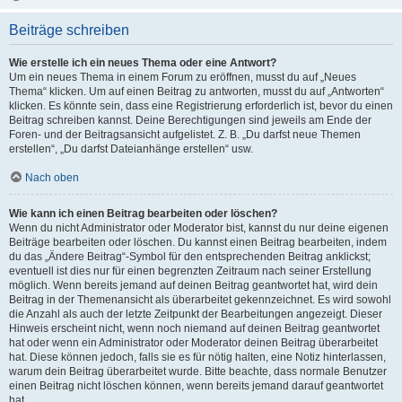
Beiträge schreiben
Wie erstelle ich ein neues Thema oder eine Antwort?
Um ein neues Thema in einem Forum zu eröffnen, musst du auf „Neues
Thema“ klicken. Um auf einen Beitrag zu antworten, musst du auf „Antworten“
klicken. Es könnte sein, dass eine Registrierung erforderlich ist, bevor du einen
Beitrag schreiben kannst. Deine Berechtigungen sind jeweils am Ende der
Foren- und der Beitragsansicht aufgelistet. Z. B. „Du darfst neue Themen
erstellen“, „Du darfst Dateianhänge erstellen“ usw.
Nach oben
Wie kann ich einen Beitrag bearbeiten oder löschen?
Wenn du nicht Administrator oder Moderator bist, kannst du nur deine eigenen
Beiträge bearbeiten oder löschen. Du kannst einen Beitrag bearbeiten, indem
du das „Ändere Beitrag“-Symbol für den entsprechenden Beitrag anklickst;
eventuell ist dies nur für einen begrenzten Zeitraum nach seiner Erstellung
möglich. Wenn bereits jemand auf deinen Beitrag geantwortet hat, wird dein
Beitrag in der Themenansicht als überarbeitet gekennzeichnet. Es wird sowohl
die Anzahl als auch der letzte Zeitpunkt der Bearbeitungen angezeigt. Dieser
Hinweis erscheint nicht, wenn noch niemand auf deinen Beitrag geantwortet
hat oder wenn ein Administrator oder Moderator deinen Beitrag überarbeitet
hat. Diese können jedoch, falls sie es für nötig halten, eine Notiz hinterlassen,
warum dein Beitrag überarbeitet wurde. Bitte beachte, dass normale Benutzer
einen Beitrag nicht löschen können, wenn bereits jemand darauf geantwortet
hat.