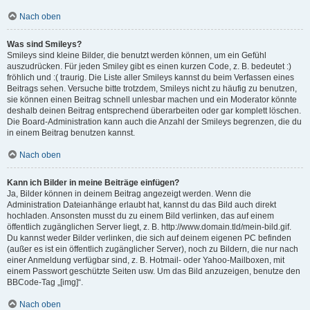
Nach oben
Was sind Smileys?
Smileys sind kleine Bilder, die benutzt werden können, um ein Gefühl
auszudrücken. Für jeden Smiley gibt es einen kurzen Code, z. B. bedeutet :)
fröhlich und :( traurig. Die Liste aller Smileys kannst du beim Verfassen eines
Beitrags sehen. Versuche bitte trotzdem, Smileys nicht zu häufig zu benutzen,
sie können einen Beitrag schnell unlesbar machen und ein Moderator könnte
deshalb deinen Beitrag entsprechend überarbeiten oder gar komplett löschen.
Die Board-Administration kann auch die Anzahl der Smileys begrenzen, die du
in einem Beitrag benutzen kannst.
Nach oben
Kann ich Bilder in meine Beiträge einfügen?
Ja, Bilder können in deinem Beitrag angezeigt werden. Wenn die
Administration Dateianhänge erlaubt hat, kannst du das Bild auch direkt
hochladen. Ansonsten musst du zu einem Bild verlinken, das auf einem
öffentlich zugänglichen Server liegt, z. B. http://www.domain.tld/mein-bild.gif.
Du kannst weder Bilder verlinken, die sich auf deinem eigenen PC befinden
(außer es ist ein öffentlich zugänglicher Server), noch zu Bildern, die nur nach
einer Anmeldung verfügbar sind, z. B. Hotmail- oder Yahoo-Mailboxen, mit
einem Passwort geschützte Seiten usw. Um das Bild anzuzeigen, benutze den
BBCode-Tag „[img]“.
Nach oben