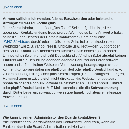
Nach oben
An wen soll ich mich wenden, falls es Beschwerden oder juristische
Anfragen zu diesem Forum gibt?
Jeder Administrator, der auf der „Das Team“-Seite aufgeführt ist, ist ein
geeigneter Kontakt für deine Beschwerde. Wenn du so keine Antwort erhältst,
solltest du den Besitzer der Domain kontaktieren (führe dazu eine
„WHOIS“-Abfrage
durch) oder — falls diese Seite bei einem kostenlosen
Webhoster wie z. B. Yahoo!, free.fr, funpic.de usw. liegt — den Support oder
den Abuse-Kontakt des betreffenden Dienstes. Bitte beachte, dass phpBB
Limited (phpBB.com) und phpBB Deutschland e. V. (phpBB.de)
absolut keinen
Einfluss
auf die Benutzung oder den oder die Benutzer der Forensoftware
haben und dafür in keiner Weise zur Verantwortung herangezogen werden
können. Kontaktiere daher nie phpBB Limited oder phpBB Deutschland e. V. in
Zusammenhang mit jeglichen juristischen Fragen (Unterlassungserklärungen,
Haftungsfragen usw.), die
sich nicht direkt
auf die Websiten phpbb.com,
phpbb.de oder die phpBB-Software selbst beziehen. Falls du phpBB Limited
oder phpBB Deutschland e. V. E-Mails schreibst, die die
Softwarenutzung
durch Dritte
betreffen, so wirst du, wenn überhaupt, höchstens eine knappe
Antwort erhalten.
Nach oben
Wie kann ich einen Administrator des Boards kontaktieren?
Alle Benutzer des Boards können das Kontaktformular nutzen, wenn die
Funktion durch die Board-Administration aktiviert wurde.