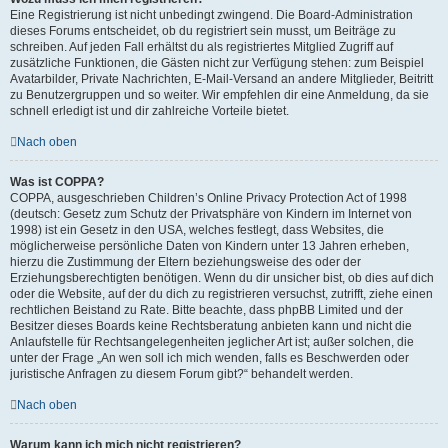
Eine Registrierung ist nicht unbedingt zwingend. Die Board-Administration
dieses Forums entscheidet, ob du registriert sein musst, um Beiträge zu
schreiben. Auf jeden Fall erhältst du als registriertes Mitglied Zugriff auf
zusätzliche Funktionen, die Gästen nicht zur Verfügung stehen: zum Beispiel
Avatarbilder, Private Nachrichten, E-Mail-Versand an andere Mitglieder, Beitritt
zu Benutzergruppen und so weiter. Wir empfehlen dir eine Anmeldung, da sie
schnell erledigt ist und dir zahlreiche Vorteile bietet.
Nach oben
Was ist COPPA?
COPPA, ausgeschrieben Children’s Online Privacy Protection Act of 1998
(deutsch: Gesetz zum Schutz der Privatsphäre von Kindern im Internet von
1998) ist ein Gesetz in den USA, welches festlegt, dass Websites, die
möglicherweise persönliche Daten von Kindern unter 13 Jahren erheben,
hierzu die Zustimmung der Eltern beziehungsweise des oder der
Erziehungsberechtigten benötigen. Wenn du dir unsicher bist, ob dies auf dich
oder die Website, auf der du dich zu registrieren versuchst, zutrifft, ziehe einen
rechtlichen Beistand zu Rate. Bitte beachte, dass phpBB Limited und der
Besitzer dieses Boards keine Rechtsberatung anbieten kann und nicht die
Anlaufstelle für Rechtsangelegenheiten jeglicher Art ist; außer solchen, die
unter der Frage „An wen soll ich mich wenden, falls es Beschwerden oder
juristische Anfragen zu diesem Forum gibt?“ behandelt werden.
Nach oben
Warum kann ich mich nicht registrieren?