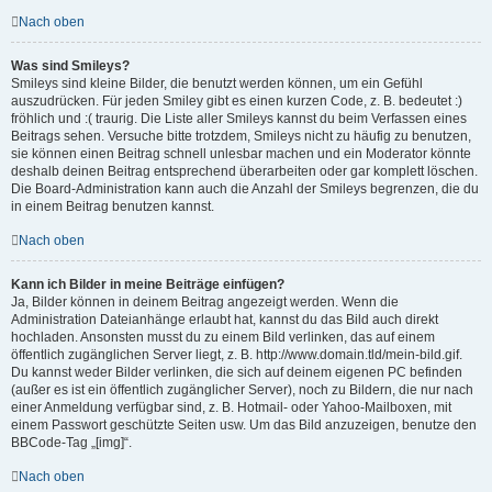
Nach oben
Was sind Smileys?
Smileys sind kleine Bilder, die benutzt werden können, um ein Gefühl
auszudrücken. Für jeden Smiley gibt es einen kurzen Code, z. B. bedeutet :)
fröhlich und :( traurig. Die Liste aller Smileys kannst du beim Verfassen eines
Beitrags sehen. Versuche bitte trotzdem, Smileys nicht zu häufig zu benutzen,
sie können einen Beitrag schnell unlesbar machen und ein Moderator könnte
deshalb deinen Beitrag entsprechend überarbeiten oder gar komplett löschen.
Die Board-Administration kann auch die Anzahl der Smileys begrenzen, die du
in einem Beitrag benutzen kannst.
Nach oben
Kann ich Bilder in meine Beiträge einfügen?
Ja, Bilder können in deinem Beitrag angezeigt werden. Wenn die
Administration Dateianhänge erlaubt hat, kannst du das Bild auch direkt
hochladen. Ansonsten musst du zu einem Bild verlinken, das auf einem
öffentlich zugänglichen Server liegt, z. B. http://www.domain.tld/mein-bild.gif.
Du kannst weder Bilder verlinken, die sich auf deinem eigenen PC befinden
(außer es ist ein öffentlich zugänglicher Server), noch zu Bildern, die nur nach
einer Anmeldung verfügbar sind, z. B. Hotmail- oder Yahoo-Mailboxen, mit
einem Passwort geschützte Seiten usw. Um das Bild anzuzeigen, benutze den
BBCode-Tag „[img]“.
Nach oben