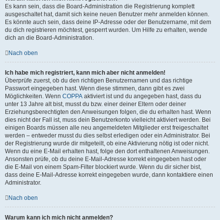
Es kann sein, dass die Board-Administration die Registrierung komplett
ausgeschaltet hat, damit sich keine neuen Benutzer mehr anmelden können.
Es könnte auch sein, dass deine IP-Adresse oder der Benutzername, mit dem
du dich registrieren möchtest, gesperrt wurden. Um Hilfe zu erhalten, wende
dich an die Board-Administration.
Nach oben
Ich habe mich registriert, kann mich aber nicht anmelden!
Überprüfe zuerst, ob du den richtigen Benutzernamen und das richtige
Passwort eingegeben hast. Wenn diese stimmen, dann gibt es zwei
Möglichkeiten. Wenn
COPPA
aktiviert ist und du angegeben hast, dass du
unter 13 Jahre alt bist, musst du bzw. einer deiner Eltern oder deiner
Erziehungsberechtigten den Anweisungen folgen, die du erhalten hast. Wenn
dies nicht der Fall ist, muss dein Benutzerkonto vielleicht aktiviert werden. Bei
einigen Boards müssen alle neu angemeldeten Mitglieder erst freigeschaltet
werden – entweder musst du dies selbst erledigen oder ein Administrator. Bei
der Registrierung wurde dir mitgeteilt, ob eine Aktivierung nötig ist oder nicht.
Wenn du eine E-Mail erhalten hast, folge den dort enthaltenen Anweisungen.
Ansonsten prüfe, ob du deine E-Mail-Adresse korrekt eingegeben hast oder
die E-Mail von einem Spam-Filter blockiert wurde. Wenn du dir sicher bist,
dass deine E-Mail-Adresse korrekt eingegeben wurde, dann kontaktiere einen
Administrator.
Nach oben
Warum kann ich mich nicht anmelden?