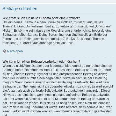
Beiträge schreiben
Wie erstelle ich ein neues Thema oder eine Antwort?
Um ein neues Thema in einem Forum zu eröffnen, musst du auf „Neues
Thema“ klicken. Um auf einen Beitrag zu antworten, musst du auf „Antworten“
klicken. Es könnte sein, dass eine Registrierung erforderlich ist, bevor du einen
Beitrag schreiben kannst. Deine Berechtigungen sind jeweils am Ende der
Foren- und der Beitragsansicht aufgelistet. Z. B. „Du darfst neue Themen
erstellen“, „Du darfst Dateianhänge erstellen“ usw.
Nach oben
Wie kann ich einen Beitrag bearbeiten oder löschen?
Wenn du nicht Administrator oder Moderator bist, kannst du nur deine eigenen
Beiträge bearbeiten oder löschen. Du kannst einen Beitrag bearbeiten, indem
du das „Ändere Beitrag“-Symbol für den entsprechenden Beitrag anklickst;
eventuell ist dies nur für einen begrenzten Zeitraum nach seiner Erstellung
möglich. Wenn bereits jemand auf deinen Beitrag geantwortet hat, wird dein
Beitrag in der Themenansicht als überarbeitet gekennzeichnet. Es wird sowohl
die Anzahl als auch der letzte Zeitpunkt der Bearbeitungen angezeigt. Dieser
Hinweis erscheint nicht, wenn noch niemand auf deinen Beitrag geantwortet
hat oder wenn ein Administrator oder Moderator deinen Beitrag überarbeitet
hat. Diese können jedoch, falls sie es für nötig halten, eine Notiz hinterlassen,
warum dein Beitrag überarbeitet wurde. Bitte beachte, dass normale Benutzer
einen Beitrag nicht löschen können, wenn bereits jemand darauf geantwortet
hat.