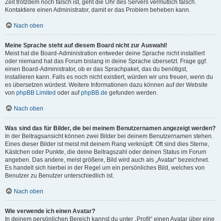
Zeit trotzdem noch falsch ist, geht die Uhr des Servers vermutlich falsch.
Kontaktiere einen Administrator, damit er das Problem beheben kann.
Nach oben
Meine Sprache steht auf diesem Board nicht zur Auswahl!
Meist hat die Board-Administration entweder deine Sprache nicht installiert
oder niemand hat das Forum bislang in deine Sprache übersetzt. Frage ggf.
einen Board-Administrator, ob er das Sprachpaket, das du benötigst,
installieren kann. Falls es noch nicht existiert, würden wir uns freuen, wenn du
es übersetzen würdest. Weitere Informationen dazu können auf der Website
von
phpBB Limited
oder auf
phpBB.de
gefunden werden.
Nach oben
Was sind das für Bilder, die bei meinem Benutzernamen angezeigt werden?
In der Beitragsansicht können zwei Bilder bei deinem Benutzernamen stehen.
Eines dieser Bilder ist meist mit deinem Rang verknüpft: Oft sind dies Sterne,
Kästchen oder Punkte, die deine Beitragszahl oder deinen Status im Forum
angeben. Das andere, meist größere, Bild wird auch als „Avatar“ bezeichnet.
Es handelt sich hierbei in der Regel um ein persönliches Bild, welches von
Benutzer zu Benutzer unterschiedlich ist.
Nach oben
Wie verwende ich einen Avatar?
In deinem persönlichen Bereich kannst du unter „Profil“ einen Avatar über eine