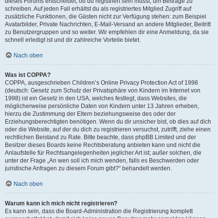
dieses Forums entscheidet, ob du registriert sein musst, um Beiträge zu
schreiben. Auf jeden Fall erhältst du als registriertes Mitglied Zugriff auf
zusätzliche Funktionen, die Gästen nicht zur Verfügung stehen: zum Beispiel
Avatarbilder, Private Nachrichten, E-Mail-Versand an andere Mitglieder, Beitritt
zu Benutzergruppen und so weiter. Wir empfehlen dir eine Anmeldung, da sie
schnell erledigt ist und dir zahlreiche Vorteile bietet.
Nach oben
Was ist COPPA?
COPPA, ausgeschrieben Children’s Online Privacy Protection Act of 1998
(deutsch: Gesetz zum Schutz der Privatsphäre von Kindern im Internet von
1998) ist ein Gesetz in den USA, welches festlegt, dass Websites, die
möglicherweise persönliche Daten von Kindern unter 13 Jahren erheben,
hierzu die Zustimmung der Eltern beziehungsweise des oder der
Erziehungsberechtigten benötigen. Wenn du dir unsicher bist, ob dies auf dich
oder die Website, auf der du dich zu registrieren versuchst, zutrifft, ziehe einen
rechtlichen Beistand zu Rate. Bitte beachte, dass phpBB Limited und der
Besitzer dieses Boards keine Rechtsberatung anbieten kann und nicht die
Anlaufstelle für Rechtsangelegenheiten jeglicher Art ist; außer solchen, die
unter der Frage „An wen soll ich mich wenden, falls es Beschwerden oder
juristische Anfragen zu diesem Forum gibt?“ behandelt werden.
Nach oben
Warum kann ich mich nicht registrieren?
Es kann sein, dass die Board-Administration die Registrierung komplett