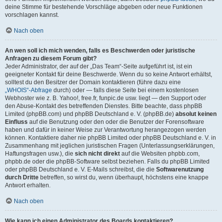
deine Stimme für bestehende Vorschläge abgeben oder neue Funktionen
vorschlagen kannst.
Nach oben
An wen soll ich mich wenden, falls es Beschwerden oder juristische
Anfragen zu diesem Forum gibt?
Jeder Administrator, der auf der „Das Team“-Seite aufgeführt ist, ist ein
geeigneter Kontakt für deine Beschwerde. Wenn du so keine Antwort erhältst,
solltest du den Besitzer der Domain kontaktieren (führe dazu eine
„WHOIS“-Abfrage
durch) oder — falls diese Seite bei einem kostenlosen
Webhoster wie z. B. Yahoo!, free.fr, funpic.de usw. liegt — den Support oder
den Abuse-Kontakt des betreffenden Dienstes. Bitte beachte, dass phpBB
Limited (phpBB.com) und phpBB Deutschland e. V. (phpBB.de)
absolut keinen
Einfluss
auf die Benutzung oder den oder die Benutzer der Forensoftware
haben und dafür in keiner Weise zur Verantwortung herangezogen werden
können. Kontaktiere daher nie phpBB Limited oder phpBB Deutschland e. V. in
Zusammenhang mit jeglichen juristischen Fragen (Unterlassungserklärungen,
Haftungsfragen usw.), die
sich nicht direkt
auf die Websiten phpbb.com,
phpbb.de oder die phpBB-Software selbst beziehen. Falls du phpBB Limited
oder phpBB Deutschland e. V. E-Mails schreibst, die die
Softwarenutzung
durch Dritte
betreffen, so wirst du, wenn überhaupt, höchstens eine knappe
Antwort erhalten.
Nach oben
Wie kann ich einen Administrator des Boards kontaktieren?