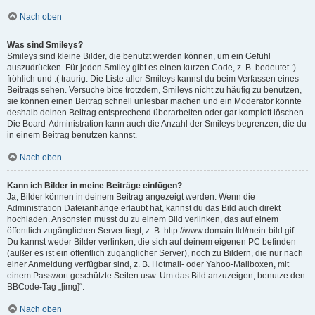
Nach oben
Was sind Smileys?
Smileys sind kleine Bilder, die benutzt werden können, um ein Gefühl
auszudrücken. Für jeden Smiley gibt es einen kurzen Code, z. B. bedeutet :)
fröhlich und :( traurig. Die Liste aller Smileys kannst du beim Verfassen eines
Beitrags sehen. Versuche bitte trotzdem, Smileys nicht zu häufig zu benutzen,
sie können einen Beitrag schnell unlesbar machen und ein Moderator könnte
deshalb deinen Beitrag entsprechend überarbeiten oder gar komplett löschen.
Die Board-Administration kann auch die Anzahl der Smileys begrenzen, die du
in einem Beitrag benutzen kannst.
Nach oben
Kann ich Bilder in meine Beiträge einfügen?
Ja, Bilder können in deinem Beitrag angezeigt werden. Wenn die
Administration Dateianhänge erlaubt hat, kannst du das Bild auch direkt
hochladen. Ansonsten musst du zu einem Bild verlinken, das auf einem
öffentlich zugänglichen Server liegt, z. B. http://www.domain.tld/mein-bild.gif.
Du kannst weder Bilder verlinken, die sich auf deinem eigenen PC befinden
(außer es ist ein öffentlich zugänglicher Server), noch zu Bildern, die nur nach
einer Anmeldung verfügbar sind, z. B. Hotmail- oder Yahoo-Mailboxen, mit
einem Passwort geschützte Seiten usw. Um das Bild anzuzeigen, benutze den
BBCode-Tag „[img]“.
Nach oben