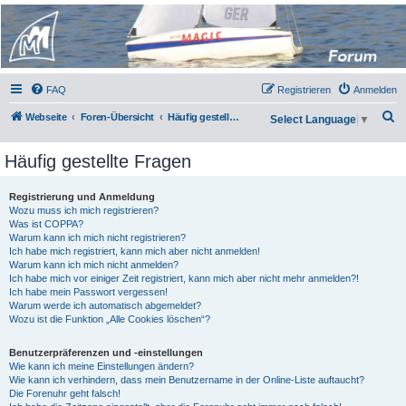
Micro Magic Forum
Deutschland
FAQ
Registrieren
Anmelden
S
Webseite
Foren-Übersicht
Häufig gestellte Fragen
Select Language
▼
u
Häufig gestellte Fragen
c
h
Registrierung und Anmeldung
e
Wozu muss ich mich registrieren?
Was ist COPPA?
Warum kann ich mich nicht registrieren?
Ich habe mich registriert, kann mich aber nicht anmelden!
Warum kann ich mich nicht anmelden?
Ich habe mich vor einiger Zeit registriert, kann mich aber nicht mehr anmelden?!
Ich habe mein Passwort vergessen!
Warum werde ich automatisch abgemeldet?
Wozu ist die Funktion „Alle Cookies löschen“?
Benutzerpräferenzen und -einstellungen
Wie kann ich meine Einstellungen ändern?
Wie kann ich verhindern, dass mein Benutzername in der Online-Liste auftaucht?
Die Forenuhr geht falsch!