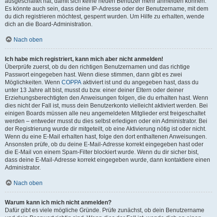
ausgeschaltet hat, damit sich keine neuen Benutzer mehr anmelden können.
Es könnte auch sein, dass deine IP-Adresse oder der Benutzername, mit dem
du dich registrieren möchtest, gesperrt wurden. Um Hilfe zu erhalten, wende
dich an die Board-Administration.
Nach oben
Ich habe mich registriert, kann mich aber nicht anmelden!
Überprüfe zuerst, ob du den richtigen Benutzernamen und das richtige
Passwort eingegeben hast. Wenn diese stimmen, dann gibt es zwei
Möglichkeiten. Wenn
COPPA
aktiviert ist und du angegeben hast, dass du
unter 13 Jahre alt bist, musst du bzw. einer deiner Eltern oder deiner
Erziehungsberechtigten den Anweisungen folgen, die du erhalten hast. Wenn
dies nicht der Fall ist, muss dein Benutzerkonto vielleicht aktiviert werden. Bei
einigen Boards müssen alle neu angemeldeten Mitglieder erst freigeschaltet
werden – entweder musst du dies selbst erledigen oder ein Administrator. Bei
der Registrierung wurde dir mitgeteilt, ob eine Aktivierung nötig ist oder nicht.
Wenn du eine E-Mail erhalten hast, folge den dort enthaltenen Anweisungen.
Ansonsten prüfe, ob du deine E-Mail-Adresse korrekt eingegeben hast oder
die E-Mail von einem Spam-Filter blockiert wurde. Wenn du dir sicher bist,
dass deine E-Mail-Adresse korrekt eingegeben wurde, dann kontaktiere einen
Administrator.
Nach oben
Warum kann ich mich nicht anmelden?
Dafür gibt es viele mögliche Gründe. Prüfe zunächst, ob dein Benutzername