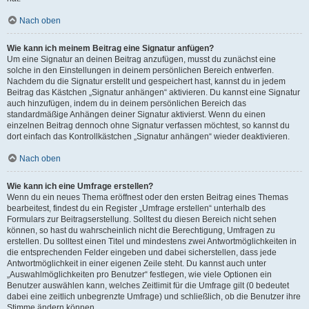
Nach oben
Wie kann ich meinem Beitrag eine Signatur anfügen?
Um eine Signatur an deinen Beitrag anzufügen, musst du zunächst eine
solche in den Einstellungen in deinem persönlichen Bereich entwerfen.
Nachdem du die Signatur erstellt und gespeichert hast, kannst du in jedem
Beitrag das Kästchen „Signatur anhängen“ aktivieren. Du kannst eine Signatur
auch hinzufügen, indem du in deinem persönlichen Bereich das
standardmäßige Anhängen deiner Signatur aktivierst. Wenn du einen
einzelnen Beitrag dennoch ohne Signatur verfassen möchtest, so kannst du
dort einfach das Kontrollkästchen „Signatur anhängen“ wieder deaktivieren.
Nach oben
Wie kann ich eine Umfrage erstellen?
Wenn du ein neues Thema eröffnest oder den ersten Beitrag eines Themas
bearbeitest, findest du ein Register „Umfrage erstellen“ unterhalb des
Formulars zur Beitragserstellung. Solltest du diesen Bereich nicht sehen
können, so hast du wahrscheinlich nicht die Berechtigung, Umfragen zu
erstellen. Du solltest einen Titel und mindestens zwei Antwortmöglichkeiten in
die entsprechenden Felder eingeben und dabei sicherstellen, dass jede
Antwortmöglichkeit in einer eigenen Zeile steht. Du kannst auch unter
„Auswahlmöglichkeiten pro Benutzer“ festlegen, wie viele Optionen ein
Benutzer auswählen kann, welches Zeitlimit für die Umfrage gilt (0 bedeutet
dabei eine zeitlich unbegrenzte Umfrage) und schließlich, ob die Benutzer ihre
Stimme ändern können.