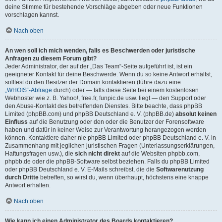
deine Stimme für bestehende Vorschläge abgeben oder neue Funktionen
vorschlagen kannst.
Nach oben
An wen soll ich mich wenden, falls es Beschwerden oder juristische
Anfragen zu diesem Forum gibt?
Jeder Administrator, der auf der „Das Team“-Seite aufgeführt ist, ist ein
geeigneter Kontakt für deine Beschwerde. Wenn du so keine Antwort erhältst,
solltest du den Besitzer der Domain kontaktieren (führe dazu eine
„WHOIS“-Abfrage
durch) oder — falls diese Seite bei einem kostenlosen
Webhoster wie z. B. Yahoo!, free.fr, funpic.de usw. liegt — den Support oder
den Abuse-Kontakt des betreffenden Dienstes. Bitte beachte, dass phpBB
Limited (phpBB.com) und phpBB Deutschland e. V. (phpBB.de)
absolut keinen
Einfluss
auf die Benutzung oder den oder die Benutzer der Forensoftware
haben und dafür in keiner Weise zur Verantwortung herangezogen werden
können. Kontaktiere daher nie phpBB Limited oder phpBB Deutschland e. V. in
Zusammenhang mit jeglichen juristischen Fragen (Unterlassungserklärungen,
Haftungsfragen usw.), die
sich nicht direkt
auf die Websiten phpbb.com,
phpbb.de oder die phpBB-Software selbst beziehen. Falls du phpBB Limited
oder phpBB Deutschland e. V. E-Mails schreibst, die die
Softwarenutzung
durch Dritte
betreffen, so wirst du, wenn überhaupt, höchstens eine knappe
Antwort erhalten.
Nach oben
Wie kann ich einen Administrator des Boards kontaktieren?