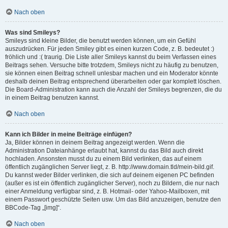
Nach oben
Was sind Smileys?
Smileys sind kleine Bilder, die benutzt werden können, um ein Gefühl
auszudrücken. Für jeden Smiley gibt es einen kurzen Code, z. B. bedeutet :)
fröhlich und :( traurig. Die Liste aller Smileys kannst du beim Verfassen eines
Beitrags sehen. Versuche bitte trotzdem, Smileys nicht zu häufig zu benutzen,
sie können einen Beitrag schnell unlesbar machen und ein Moderator könnte
deshalb deinen Beitrag entsprechend überarbeiten oder gar komplett löschen.
Die Board-Administration kann auch die Anzahl der Smileys begrenzen, die du
in einem Beitrag benutzen kannst.
Nach oben
Kann ich Bilder in meine Beiträge einfügen?
Ja, Bilder können in deinem Beitrag angezeigt werden. Wenn die
Administration Dateianhänge erlaubt hat, kannst du das Bild auch direkt
hochladen. Ansonsten musst du zu einem Bild verlinken, das auf einem
öffentlich zugänglichen Server liegt, z. B. http://www.domain.tld/mein-bild.gif.
Du kannst weder Bilder verlinken, die sich auf deinem eigenen PC befinden
(außer es ist ein öffentlich zugänglicher Server), noch zu Bildern, die nur nach
einer Anmeldung verfügbar sind, z. B. Hotmail- oder Yahoo-Mailboxen, mit
einem Passwort geschützte Seiten usw. Um das Bild anzuzeigen, benutze den
BBCode-Tag „[img]“.
Nach oben