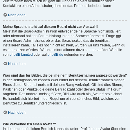
Zeit trotzdem noch falsch ist, geht die Uhr des Servers vermutlich falsch.
Kontaktiere einen Administrator, damit er das Problem beheben kann.
Nach oben
Meine Sprache steht auf diesem Board nicht zur Auswahl!
Meist hat die Board-Administration entweder deine Sprache nicht installiert
oder niemand hat das Forum bislang in deine Sprache übersetzt. Frage ggf.
einen Board-Administrator, ob er das Sprachpaket, das du benötigst,
installieren kann. Falls es noch nicht existiert, würden wir uns freuen, wenn du
es übersetzen würdest. Weitere Informationen dazu können auf der Website
von
phpBB Limited
oder auf
phpBB.de
gefunden werden.
Nach oben
Was sind das für Bilder, die bei meinem Benutzernamen angezeigt werden?
In der Beitragsansicht können zwei Bilder bei deinem Benutzernamen stehen.
Eines dieser Bilder ist meist mit deinem Rang verknüpft: Oft sind dies Sterne,
Kästchen oder Punkte, die deine Beitragszahl oder deinen Status im Forum
angeben. Das andere, meist größere, Bild wird auch als „Avatar“ bezeichnet.
Es handelt sich hierbei in der Regel um ein persönliches Bild, welches von
Benutzer zu Benutzer unterschiedlich ist.
Nach oben
Wie verwende ich einen Avatar?
In deinem persönlichen Bereich kannst du unter „Profil“ einen Avatar über eine