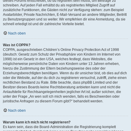
dieses Forums entscheidet, ob du registriert sein musst, um Beiträge zu
schreiben. Auf jeden Fall erhältst du als registriertes Mitglied Zugriff auf
zusätzliche Funktionen, die Gästen nicht zur Verfügung stehen: zum Beispiel
Avatarbilder, Private Nachrichten, E-Mail-Versand an andere Mitglieder, Beitritt
zu Benutzergruppen und so weiter. Wir empfehlen dir eine Anmeldung, da sie
schnell erledigt ist und dir zahlreiche Vorteile bietet.
Nach oben
Was ist COPPA?
COPPA, ausgeschrieben Children’s Online Privacy Protection Act of 1998
(deutsch: Gesetz zum Schutz der Privatsphäre von Kindern im Internet von
1998) ist ein Gesetz in den USA, welches festlegt, dass Websites, die
möglicherweise persönliche Daten von Kindern unter 13 Jahren erheben,
hierzu die Zustimmung der Eltern beziehungsweise des oder der
Erziehungsberechtigten benötigen. Wenn du dir unsicher bist, ob dies auf dich
oder die Website, auf der du dich zu registrieren versuchst, zutrifft, ziehe einen
rechtlichen Beistand zu Rate. Bitte beachte, dass phpBB Limited und der
Besitzer dieses Boards keine Rechtsberatung anbieten kann und nicht die
Anlaufstelle für Rechtsangelegenheiten jeglicher Art ist; außer solchen, die
unter der Frage „An wen soll ich mich wenden, falls es Beschwerden oder
juristische Anfragen zu diesem Forum gibt?“ behandelt werden.
Nach oben
Warum kann ich mich nicht registrieren?
Es kann sein, dass die Board-Administration die Registrierung komplett