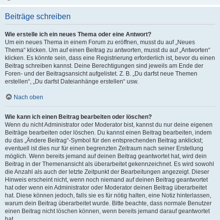
Beiträge schreiben
Wie erstelle ich ein neues Thema oder eine Antwort?
Um ein neues Thema in einem Forum zu eröffnen, musst du auf „Neues
Thema“ klicken. Um auf einen Beitrag zu antworten, musst du auf „Antworten“
klicken. Es könnte sein, dass eine Registrierung erforderlich ist, bevor du einen
Beitrag schreiben kannst. Deine Berechtigungen sind jeweils am Ende der
Foren- und der Beitragsansicht aufgelistet. Z. B. „Du darfst neue Themen
erstellen“, „Du darfst Dateianhänge erstellen“ usw.
Nach oben
Wie kann ich einen Beitrag bearbeiten oder löschen?
Wenn du nicht Administrator oder Moderator bist, kannst du nur deine eigenen
Beiträge bearbeiten oder löschen. Du kannst einen Beitrag bearbeiten, indem
du das „Ändere Beitrag“-Symbol für den entsprechenden Beitrag anklickst;
eventuell ist dies nur für einen begrenzten Zeitraum nach seiner Erstellung
möglich. Wenn bereits jemand auf deinen Beitrag geantwortet hat, wird dein
Beitrag in der Themenansicht als überarbeitet gekennzeichnet. Es wird sowohl
die Anzahl als auch der letzte Zeitpunkt der Bearbeitungen angezeigt. Dieser
Hinweis erscheint nicht, wenn noch niemand auf deinen Beitrag geantwortet
hat oder wenn ein Administrator oder Moderator deinen Beitrag überarbeitet
hat. Diese können jedoch, falls sie es für nötig halten, eine Notiz hinterlassen,
warum dein Beitrag überarbeitet wurde. Bitte beachte, dass normale Benutzer
einen Beitrag nicht löschen können, wenn bereits jemand darauf geantwortet
hat.