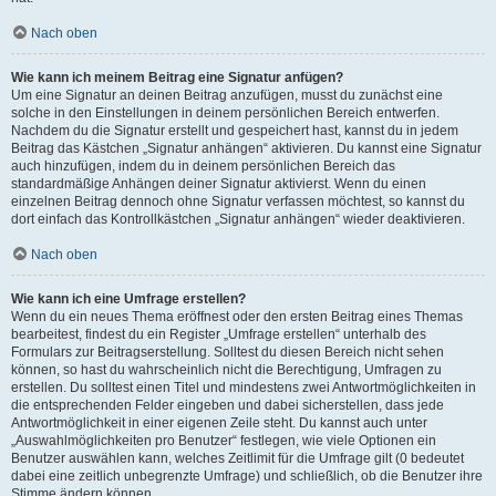
Nach oben
Wie kann ich meinem Beitrag eine Signatur anfügen?
Um eine Signatur an deinen Beitrag anzufügen, musst du zunächst eine
solche in den Einstellungen in deinem persönlichen Bereich entwerfen.
Nachdem du die Signatur erstellt und gespeichert hast, kannst du in jedem
Beitrag das Kästchen „Signatur anhängen“ aktivieren. Du kannst eine Signatur
auch hinzufügen, indem du in deinem persönlichen Bereich das
standardmäßige Anhängen deiner Signatur aktivierst. Wenn du einen
einzelnen Beitrag dennoch ohne Signatur verfassen möchtest, so kannst du
dort einfach das Kontrollkästchen „Signatur anhängen“ wieder deaktivieren.
Nach oben
Wie kann ich eine Umfrage erstellen?
Wenn du ein neues Thema eröffnest oder den ersten Beitrag eines Themas
bearbeitest, findest du ein Register „Umfrage erstellen“ unterhalb des
Formulars zur Beitragserstellung. Solltest du diesen Bereich nicht sehen
können, so hast du wahrscheinlich nicht die Berechtigung, Umfragen zu
erstellen. Du solltest einen Titel und mindestens zwei Antwortmöglichkeiten in
die entsprechenden Felder eingeben und dabei sicherstellen, dass jede
Antwortmöglichkeit in einer eigenen Zeile steht. Du kannst auch unter
„Auswahlmöglichkeiten pro Benutzer“ festlegen, wie viele Optionen ein
Benutzer auswählen kann, welches Zeitlimit für die Umfrage gilt (0 bedeutet
dabei eine zeitlich unbegrenzte Umfrage) und schließlich, ob die Benutzer ihre
Stimme ändern können.