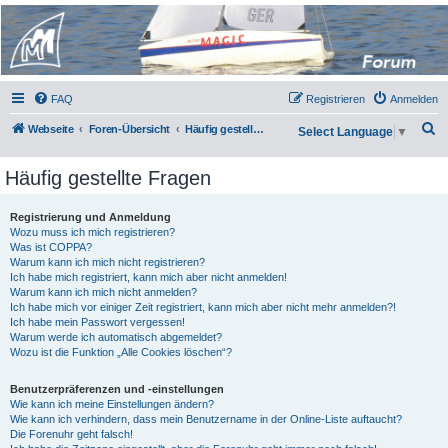
Micro Magic Forum
Deutschland
FAQ
Registrieren
Anmelden
S
Webseite
Foren-Übersicht
Häufig gestellte Fragen
Select Language
▼
u
Häufig gestellte Fragen
c
h
Registrierung und Anmeldung
e
Wozu muss ich mich registrieren?
Was ist COPPA?
Warum kann ich mich nicht registrieren?
Ich habe mich registriert, kann mich aber nicht anmelden!
Warum kann ich mich nicht anmelden?
Ich habe mich vor einiger Zeit registriert, kann mich aber nicht mehr anmelden?!
Ich habe mein Passwort vergessen!
Warum werde ich automatisch abgemeldet?
Wozu ist die Funktion „Alle Cookies löschen“?
Benutzerpräferenzen und -einstellungen
Wie kann ich meine Einstellungen ändern?
Wie kann ich verhindern, dass mein Benutzername in der Online-Liste auftaucht?
Die Forenuhr geht falsch!