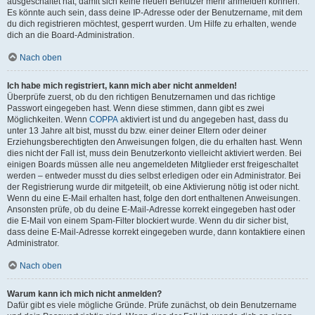
ausgeschaltet hat, damit sich keine neuen Benutzer mehr anmelden können.
Es könnte auch sein, dass deine IP-Adresse oder der Benutzername, mit dem
du dich registrieren möchtest, gesperrt wurden. Um Hilfe zu erhalten, wende
dich an die Board-Administration.
Nach oben
Ich habe mich registriert, kann mich aber nicht anmelden!
Überprüfe zuerst, ob du den richtigen Benutzernamen und das richtige
Passwort eingegeben hast. Wenn diese stimmen, dann gibt es zwei
Möglichkeiten. Wenn
COPPA
aktiviert ist und du angegeben hast, dass du
unter 13 Jahre alt bist, musst du bzw. einer deiner Eltern oder deiner
Erziehungsberechtigten den Anweisungen folgen, die du erhalten hast. Wenn
dies nicht der Fall ist, muss dein Benutzerkonto vielleicht aktiviert werden. Bei
einigen Boards müssen alle neu angemeldeten Mitglieder erst freigeschaltet
werden – entweder musst du dies selbst erledigen oder ein Administrator. Bei
der Registrierung wurde dir mitgeteilt, ob eine Aktivierung nötig ist oder nicht.
Wenn du eine E-Mail erhalten hast, folge den dort enthaltenen Anweisungen.
Ansonsten prüfe, ob du deine E-Mail-Adresse korrekt eingegeben hast oder
die E-Mail von einem Spam-Filter blockiert wurde. Wenn du dir sicher bist,
dass deine E-Mail-Adresse korrekt eingegeben wurde, dann kontaktiere einen
Administrator.
Nach oben
Warum kann ich mich nicht anmelden?
Dafür gibt es viele mögliche Gründe. Prüfe zunächst, ob dein Benutzername