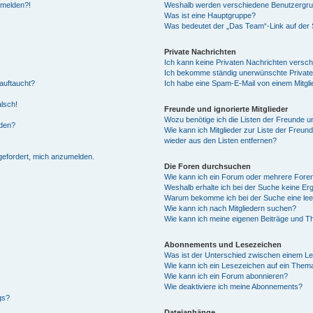
anmelden?!
Weshalb werden verschiedene Benutzergrupp
Was ist eine Hauptgruppe?
Was bedeutet der „Das Team“-Link auf der S
Private Nachrichten
Ich kann keine Privaten Nachrichten versch
Ich bekomme ständig unerwünschte Private
auftaucht?
Ich habe eine Spam-E-Mail von einem Mitgli
alsch!
Freunde und ignorierte Mitglieder
Wozu benötige ich die Listen der Freunde un
rden?
Wie kann ich Mitglieder zur Liste der Freund
wieder aus den Listen entfernen?
fgefordert, mich anzumelden.
Die Foren durchsuchen
Wie kann ich ein Forum oder mehrere For
Weshalb erhalte ich bei der Suche keine Er
Warum bekomme ich bei der Suche eine lee
Wie kann ich nach Mitgliedern suchen?
Wie kann ich meine eigenen Beiträge und T
Abonnements und Lesezeichen
Was ist der Unterschied zwischen einem L
Wie kann ich ein Lesezeichen auf ein Them
Wie kann ich ein Forum abonnieren?
Wie deaktiviere ich meine Abonnements?
gs?
Dateianhänge