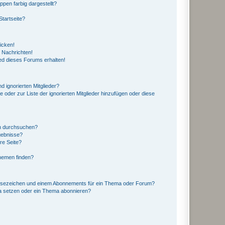
en farbig dargestellt?
tartseite?
icken!
 Nachrichten!
ed dieses Forums erhalten!
d ignorierten Mitglieder?
e oder zur Liste der ignorierten Mitglieder hinzufügen oder diese
en durchsuchen?
gebnisse?
re Seite?
hemen finden?
esezeichen und einem Abonnements für ein Thema oder Forum?
a setzen oder ein Thema abonnieren?