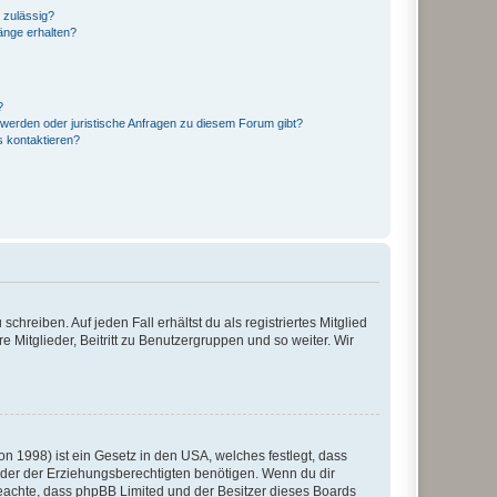
 zulässig?
hänge erhalten?
?
hwerden oder juristische Anfragen zu diesem Forum gibt?
s kontaktieren?
chreiben. Auf jeden Fall erhältst du als registriertes Mitglied
e Mitglieder, Beitritt zu Benutzergruppen und so weiter. Wir
n 1998) ist ein Gesetz in den USA, welches festlegt, dass
der der Erziehungsberechtigten benötigen. Wenn du dir
te beachte, dass phpBB Limited und der Besitzer dieses Boards