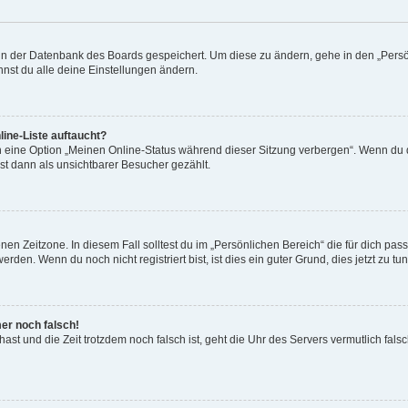
n in der Datenbank des Boards gespeichert. Um diese zu ändern, gehe in den „Persö
nst du alle deine Einstellungen ändern.
ine-Liste auftaucht?
n eine Option „Meinen Online-Status während dieser Sitzung verbergen“. Wenn du d
st dann als unsichtbarer Besucher gezählt.
en Zeitzone. In diesem Fall solltest du im „Persönlichen Bereich“ die für dich passe
den. Wenn du noch nicht registriert bist, ist dies ein guter Grund, dies jetzt zu tun
mer noch falsch!
t hast und die Zeit trotzdem noch falsch ist, geht die Uhr des Servers vermutlich fal