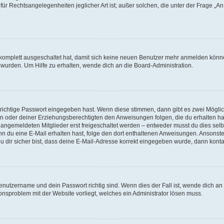
für Rechtsangelegenheiten jeglicher Art ist; außer solchen, die unter der Frage „
.
g komplett ausgeschaltet hat, damit sich keine neuen Benutzer mehr anmelden könn
 wurden. Um Hilfe zu erhalten, wende dich an die Board-Administration.
 richtige Passwort eingegeben hast. Wenn diese stimmen, dann gibt es zwei Mögl
tern oder deiner Erziehungsberechtigten den Anweisungen folgen, die du erhalten ha
u angemeldeten Mitglieder erst freigeschaltet werden – entweder musst du dies selbs
. Wenn du eine E-Mail erhalten hast, folge den dort enthaltenen Anweisungen. Ansons
 dir sicher bist, dass deine E-Mail-Adresse korrekt eingegeben wurde, dann kontak
Benutzername und dein Passwort richtig sind. Wenn dies der Fall ist, wende dich a
ionsproblem mit der Website vorliegt, welches ein Administrator lösen muss.