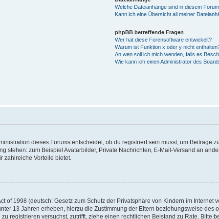
Welche Dateianhänge sind in diesem Forum
Kann ich eine Übersicht all meiner Dateian
phpBB betreffende Fragen
Wer hat diese Forensoftware entwickelt?
Warum ist Funktion x oder y nicht enthalten
An wen soll ich mich wenden, falls es Besc
Wie kann ich einen Administrator des Board
istration dieses Forums entscheidet, ob du registriert sein musst, um Beiträge zu s
ung stehen: zum Beispiel Avatarbilder, Private Nachrichten, E-Mail-Versand an ander
 zahlreiche Vorteile bietet.
t of 1998 (deutsch: Gesetz zum Schutz der Privatsphäre von Kindern im Internet vo
unter 13 Jahren erheben, hierzu die Zustimmung der Eltern beziehungsweise des o
h zu registrieren versuchst, zutrifft, ziehe einen rechtlichen Beistand zu Rate. Bit