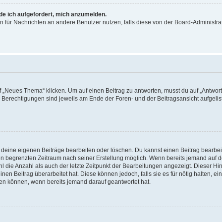
rde ich aufgefordert, mich anzumelden.
ion für Nachrichten an andere Benutzer nutzen, falls diese von der Board-Administ
„Neues Thema“ klicken. Um auf einen Beitrag zu antworten, musst du auf „Antworte
e Berechtigungen sind jeweils am Ende der Foren- und der Beitragsansicht aufgeliste
r deine eigenen Beiträge bearbeiten oder löschen. Du kannst einen Beitrag bearbe
inen begrenzten Zeitraum nach seiner Erstellung möglich. Wenn bereits jemand auf de
 die Anzahl als auch der letzte Zeitpunkt der Bearbeitungen angezeigt. Dieser Hi
en Beitrag überarbeitet hat. Diese können jedoch, falls sie es für nötig halten, ei
hen können, wenn bereits jemand darauf geantwortet hat.