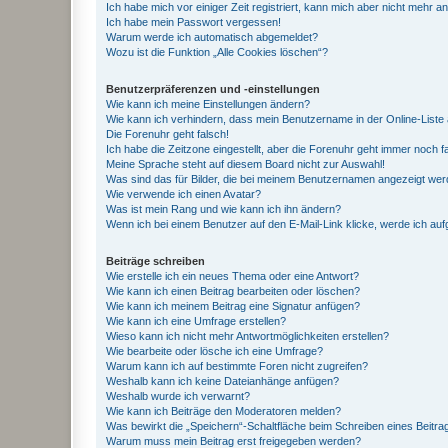
Ich habe mich vor einiger Zeit registriert, kann mich aber nicht mehr 
Ich habe mein Passwort vergessen!
Warum werde ich automatisch abgemeldet?
Wozu ist die Funktion „Alle Cookies löschen“?
Benutzerpräferenzen und -einstellungen
Wie kann ich meine Einstellungen ändern?
Wie kann ich verhindern, dass mein Benutzername in der Online-Liste 
Die Forenuhr geht falsch!
Ich habe die Zeitzone eingestellt, aber die Forenuhr geht immer noch f
Meine Sprache steht auf diesem Board nicht zur Auswahl!
Was sind das für Bilder, die bei meinem Benutzernamen angezeigt we
Wie verwende ich einen Avatar?
Was ist mein Rang und wie kann ich ihn ändern?
Wenn ich bei einem Benutzer auf den E-Mail-Link klicke, werde ich au
Beiträge schreiben
Wie erstelle ich ein neues Thema oder eine Antwort?
Wie kann ich einen Beitrag bearbeiten oder löschen?
Wie kann ich meinem Beitrag eine Signatur anfügen?
Wie kann ich eine Umfrage erstellen?
Wieso kann ich nicht mehr Antwortmöglichkeiten erstellen?
Wie bearbeite oder lösche ich eine Umfrage?
Warum kann ich auf bestimmte Foren nicht zugreifen?
Weshalb kann ich keine Dateianhänge anfügen?
Weshalb wurde ich verwarnt?
Wie kann ich Beiträge den Moderatoren melden?
Was bewirkt die „Speichern“-Schaltfläche beim Schreiben eines Beitra
Warum muss mein Beitrag erst freigegeben werden?