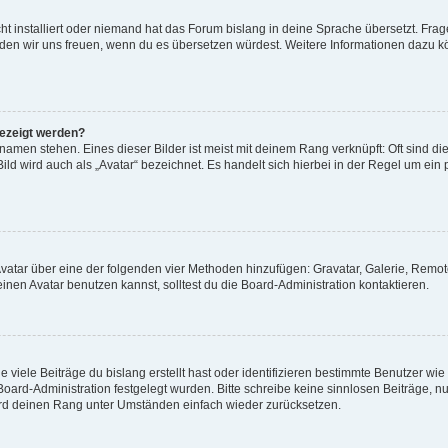
t installiert oder niemand hat das Forum bislang in deine Sprache übersetzt. Frag
, würden wir uns freuen, wenn du es übersetzen würdest. Weitere Informationen dazu
gezeigt werden?
amen stehen. Eines dieser Bilder ist meist mit deinem Rang verknüpft: Oft sind di
ld wird auch als „Avatar“ bezeichnet. Es handelt sich hierbei in der Regel um ein
 Avatar über eine der folgenden vier Methoden hinzufügen: Gravatar, Galerie, Rem
en Avatar benutzen kannst, solltest du die Board-Administration kontaktieren.
viele Beiträge du bislang erstellt hast oder identifizieren bestimmte Benutzer w
 Board-Administration festgelegt wurden. Bitte schreibe keine sinnlosen Beiträge
wird deinen Rang unter Umständen einfach wieder zurücksetzen.