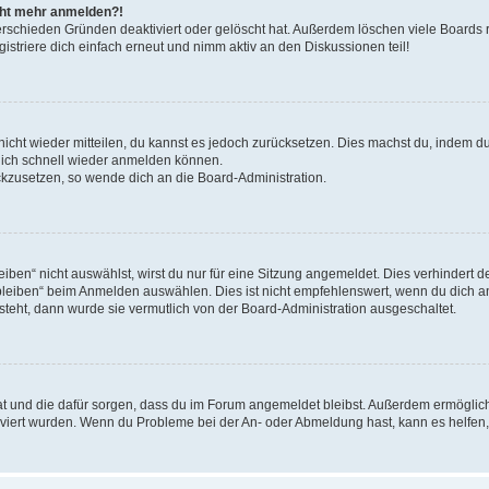
icht mehr anmelden?!
erschieden Gründen deaktiviert oder gelöscht hat. Außerdem löschen viele Boards r
triere dich einfach erneut und nimm aktiv an den Diskussionen teil!
 nicht wieder mitteilen, du kannst es jedoch zurücksetzen. Dies machst du, indem 
 dich schnell wieder anmelden können.
ückzusetzen, so wende dich an die Board-Administration.
en“ nicht auswählst, wirst du nur für eine Sitzung angemeldet. Dies verhindert 
leiben“ beim Anmelden auswählen. Dies ist nicht empfehlenswert, wenn du dich an
 steht, dann wurde sie vermutlich von der Board-Administration ausgeschaltet.
 hat und die dafür sorgen, dass du im Forum angemeldet bleibst. Außerdem ermögli
tiviert wurden. Wenn du Probleme bei der An- oder Abmeldung hast, kann es helfen