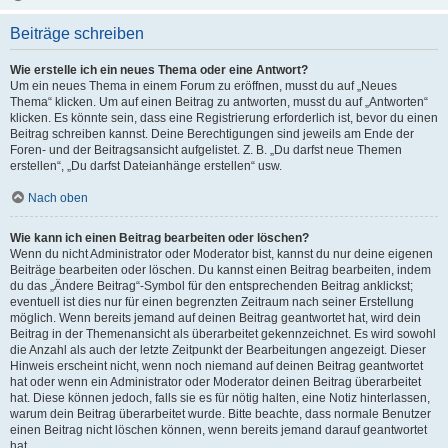
Beiträge schreiben
Wie erstelle ich ein neues Thema oder eine Antwort?
Um ein neues Thema in einem Forum zu eröffnen, musst du auf „Neues
Thema“ klicken. Um auf einen Beitrag zu antworten, musst du auf „Antworten“
klicken. Es könnte sein, dass eine Registrierung erforderlich ist, bevor du einen
Beitrag schreiben kannst. Deine Berechtigungen sind jeweils am Ende der
Foren- und der Beitragsansicht aufgelistet. Z. B. „Du darfst neue Themen
erstellen“, „Du darfst Dateianhänge erstellen“ usw.
Nach oben
Wie kann ich einen Beitrag bearbeiten oder löschen?
Wenn du nicht Administrator oder Moderator bist, kannst du nur deine eigenen
Beiträge bearbeiten oder löschen. Du kannst einen Beitrag bearbeiten, indem
du das „Ändere Beitrag“-Symbol für den entsprechenden Beitrag anklickst;
eventuell ist dies nur für einen begrenzten Zeitraum nach seiner Erstellung
möglich. Wenn bereits jemand auf deinen Beitrag geantwortet hat, wird dein
Beitrag in der Themenansicht als überarbeitet gekennzeichnet. Es wird sowohl
die Anzahl als auch der letzte Zeitpunkt der Bearbeitungen angezeigt. Dieser
Hinweis erscheint nicht, wenn noch niemand auf deinen Beitrag geantwortet
hat oder wenn ein Administrator oder Moderator deinen Beitrag überarbeitet
hat. Diese können jedoch, falls sie es für nötig halten, eine Notiz hinterlassen,
warum dein Beitrag überarbeitet wurde. Bitte beachte, dass normale Benutzer
einen Beitrag nicht löschen können, wenn bereits jemand darauf geantwortet
hat.