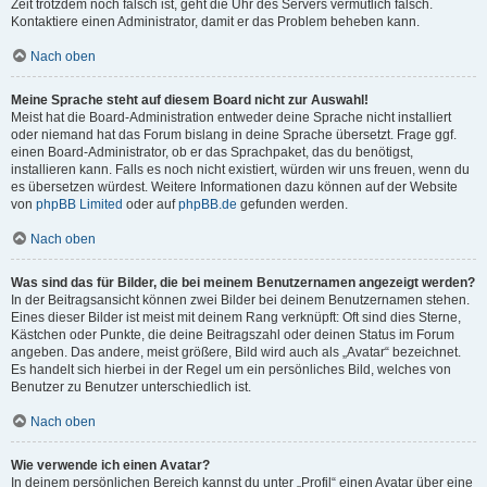
Zeit trotzdem noch falsch ist, geht die Uhr des Servers vermutlich falsch.
Kontaktiere einen Administrator, damit er das Problem beheben kann.
Nach oben
Meine Sprache steht auf diesem Board nicht zur Auswahl!
Meist hat die Board-Administration entweder deine Sprache nicht installiert
oder niemand hat das Forum bislang in deine Sprache übersetzt. Frage ggf.
einen Board-Administrator, ob er das Sprachpaket, das du benötigst,
installieren kann. Falls es noch nicht existiert, würden wir uns freuen, wenn du
es übersetzen würdest. Weitere Informationen dazu können auf der Website
von
phpBB Limited
oder auf
phpBB.de
gefunden werden.
Nach oben
Was sind das für Bilder, die bei meinem Benutzernamen angezeigt werden?
In der Beitragsansicht können zwei Bilder bei deinem Benutzernamen stehen.
Eines dieser Bilder ist meist mit deinem Rang verknüpft: Oft sind dies Sterne,
Kästchen oder Punkte, die deine Beitragszahl oder deinen Status im Forum
angeben. Das andere, meist größere, Bild wird auch als „Avatar“ bezeichnet.
Es handelt sich hierbei in der Regel um ein persönliches Bild, welches von
Benutzer zu Benutzer unterschiedlich ist.
Nach oben
Wie verwende ich einen Avatar?
In deinem persönlichen Bereich kannst du unter „Profil“ einen Avatar über eine