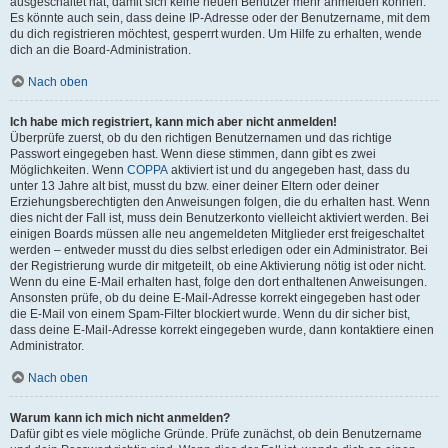
ausgeschaltet hat, damit sich keine neuen Benutzer mehr anmelden können.
Es könnte auch sein, dass deine IP-Adresse oder der Benutzername, mit dem
du dich registrieren möchtest, gesperrt wurden. Um Hilfe zu erhalten, wende
dich an die Board-Administration.
Nach oben
Ich habe mich registriert, kann mich aber nicht anmelden!
Überprüfe zuerst, ob du den richtigen Benutzernamen und das richtige
Passwort eingegeben hast. Wenn diese stimmen, dann gibt es zwei
Möglichkeiten. Wenn
COPPA
aktiviert ist und du angegeben hast, dass du
unter 13 Jahre alt bist, musst du bzw. einer deiner Eltern oder deiner
Erziehungsberechtigten den Anweisungen folgen, die du erhalten hast. Wenn
dies nicht der Fall ist, muss dein Benutzerkonto vielleicht aktiviert werden. Bei
einigen Boards müssen alle neu angemeldeten Mitglieder erst freigeschaltet
werden – entweder musst du dies selbst erledigen oder ein Administrator. Bei
der Registrierung wurde dir mitgeteilt, ob eine Aktivierung nötig ist oder nicht.
Wenn du eine E-Mail erhalten hast, folge den dort enthaltenen Anweisungen.
Ansonsten prüfe, ob du deine E-Mail-Adresse korrekt eingegeben hast oder
die E-Mail von einem Spam-Filter blockiert wurde. Wenn du dir sicher bist,
dass deine E-Mail-Adresse korrekt eingegeben wurde, dann kontaktiere einen
Administrator.
Nach oben
Warum kann ich mich nicht anmelden?
Dafür gibt es viele mögliche Gründe. Prüfe zunächst, ob dein Benutzername