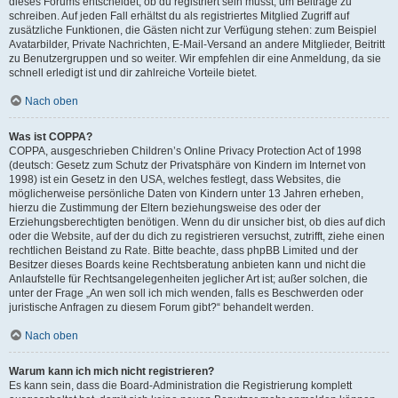
dieses Forums entscheidet, ob du registriert sein musst, um Beiträge zu
schreiben. Auf jeden Fall erhältst du als registriertes Mitglied Zugriff auf
zusätzliche Funktionen, die Gästen nicht zur Verfügung stehen: zum Beispiel
Avatarbilder, Private Nachrichten, E-Mail-Versand an andere Mitglieder, Beitritt
zu Benutzergruppen und so weiter. Wir empfehlen dir eine Anmeldung, da sie
schnell erledigt ist und dir zahlreiche Vorteile bietet.
Nach oben
Was ist COPPA?
COPPA, ausgeschrieben Children’s Online Privacy Protection Act of 1998
(deutsch: Gesetz zum Schutz der Privatsphäre von Kindern im Internet von
1998) ist ein Gesetz in den USA, welches festlegt, dass Websites, die
möglicherweise persönliche Daten von Kindern unter 13 Jahren erheben,
hierzu die Zustimmung der Eltern beziehungsweise des oder der
Erziehungsberechtigten benötigen. Wenn du dir unsicher bist, ob dies auf dich
oder die Website, auf der du dich zu registrieren versuchst, zutrifft, ziehe einen
rechtlichen Beistand zu Rate. Bitte beachte, dass phpBB Limited und der
Besitzer dieses Boards keine Rechtsberatung anbieten kann und nicht die
Anlaufstelle für Rechtsangelegenheiten jeglicher Art ist; außer solchen, die
unter der Frage „An wen soll ich mich wenden, falls es Beschwerden oder
juristische Anfragen zu diesem Forum gibt?“ behandelt werden.
Nach oben
Warum kann ich mich nicht registrieren?
Es kann sein, dass die Board-Administration die Registrierung komplett