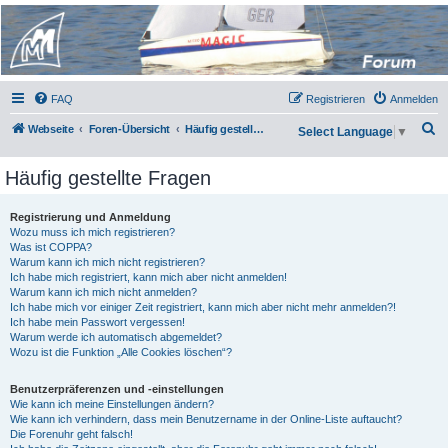
Micro Magic Forum
Deutschland
FAQ
Registrieren
Anmelden
S
Webseite
Foren-Übersicht
Häufig gestellte Fragen
Select Language
▼
u
Häufig gestellte Fragen
c
h
Registrierung und Anmeldung
e
Wozu muss ich mich registrieren?
Was ist COPPA?
Warum kann ich mich nicht registrieren?
Ich habe mich registriert, kann mich aber nicht anmelden!
Warum kann ich mich nicht anmelden?
Ich habe mich vor einiger Zeit registriert, kann mich aber nicht mehr anmelden?!
Ich habe mein Passwort vergessen!
Warum werde ich automatisch abgemeldet?
Wozu ist die Funktion „Alle Cookies löschen“?
Benutzerpräferenzen und -einstellungen
Wie kann ich meine Einstellungen ändern?
Wie kann ich verhindern, dass mein Benutzername in der Online-Liste auftaucht?
Die Forenuhr geht falsch!