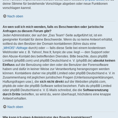
deine Stimme für bestehende Vorschläge abgeben oder neue Funktionen
vorschlagen kannst.
Nach oben
An wen soll ich mich wenden, falls es Beschwerden oder juristische
Anfragen zu diesem Forum gibt?
Jeder Administrator, der auf der „Das Team“-Seite aufgeführt ist, ist ein
geeigneter Kontakt für deine Beschwerde. Wenn du so keine Antwort erhältst,
solltest du den Besitzer der Domain kontaktieren (führe dazu eine
„WHOIS“-Abfrage
durch) oder — falls diese Seite bei einem kostenlosen
Webhoster wie z. B. Yahoo!, free.fr, funpic.de usw. liegt — den Support oder
den Abuse-Kontakt des betreffenden Dienstes. Bitte beachte, dass phpBB
Limited (phpBB.com) und phpBB Deutschland e. V. (phpBB.de)
absolut keinen
Einfluss
auf die Benutzung oder den oder die Benutzer der Forensoftware
haben und dafür in keiner Weise zur Verantwortung herangezogen werden
können. Kontaktiere daher nie phpBB Limited oder phpBB Deutschland e. V. in
Zusammenhang mit jeglichen juristischen Fragen (Unterlassungserklärungen,
Haftungsfragen usw.), die
sich nicht direkt
auf die Websiten phpbb.com,
phpbb.de oder die phpBB-Software selbst beziehen. Falls du phpBB Limited
oder phpBB Deutschland e. V. E-Mails schreibst, die die
Softwarenutzung
durch Dritte
betreffen, so wirst du, wenn überhaupt, höchstens eine knappe
Antwort erhalten.
Nach oben
Wie kann ich einen Administrator des Boards kontaktieren?