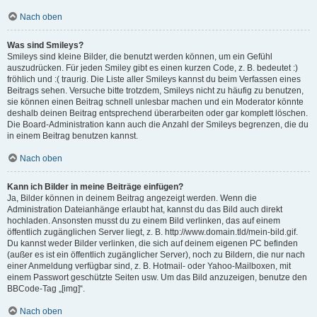
Nach oben
Was sind Smileys?
Smileys sind kleine Bilder, die benutzt werden können, um ein Gefühl
auszudrücken. Für jeden Smiley gibt es einen kurzen Code, z. B. bedeutet :)
fröhlich und :( traurig. Die Liste aller Smileys kannst du beim Verfassen eines
Beitrags sehen. Versuche bitte trotzdem, Smileys nicht zu häufig zu benutzen,
sie können einen Beitrag schnell unlesbar machen und ein Moderator könnte
deshalb deinen Beitrag entsprechend überarbeiten oder gar komplett löschen.
Die Board-Administration kann auch die Anzahl der Smileys begrenzen, die du
in einem Beitrag benutzen kannst.
Nach oben
Kann ich Bilder in meine Beiträge einfügen?
Ja, Bilder können in deinem Beitrag angezeigt werden. Wenn die
Administration Dateianhänge erlaubt hat, kannst du das Bild auch direkt
hochladen. Ansonsten musst du zu einem Bild verlinken, das auf einem
öffentlich zugänglichen Server liegt, z. B. http://www.domain.tld/mein-bild.gif.
Du kannst weder Bilder verlinken, die sich auf deinem eigenen PC befinden
(außer es ist ein öffentlich zugänglicher Server), noch zu Bildern, die nur nach
einer Anmeldung verfügbar sind, z. B. Hotmail- oder Yahoo-Mailboxen, mit
einem Passwort geschützte Seiten usw. Um das Bild anzuzeigen, benutze den
BBCode-Tag „[img]“.
Nach oben