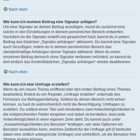
Nach oben
Wie kann ich meinem Beitrag eine Signatur anfügen?
Um eine Signatur an deinen Beitrag anzufügen, musst du zunächst eine
solche in den Einstellungen in deinem persönlichen Bereich entwerfen.
Nachdem du die Signatur erstellt und gespeichert hast, kannst du in jedem
Beitrag das Kästchen „Signatur anhängen“ aktivieren. Du kannst eine Signatur
auch hinzufügen, indem du in deinem persönlichen Bereich das
standardmäßige Anhängen deiner Signatur aktivierst. Wenn du einen
einzelnen Beitrag dennoch ohne Signatur verfassen möchtest, so kannst du
dort einfach das Kontrollkästchen „Signatur anhängen“ wieder deaktivieren.
Nach oben
Wie kann ich eine Umfrage erstellen?
Wenn du ein neues Thema eröffnest oder den ersten Beitrag eines Themas
bearbeitest, findest du ein Register „Umfrage erstellen“ unterhalb des
Formulars zur Beitragserstellung. Solltest du diesen Bereich nicht sehen
können, so hast du wahrscheinlich nicht die Berechtigung, Umfragen zu
erstellen. Du solltest einen Titel und mindestens zwei Antwortmöglichkeiten in
die entsprechenden Felder eingeben und dabei sicherstellen, dass jede
Antwortmöglichkeit in einer eigenen Zeile steht. Du kannst auch unter
„Auswahlmöglichkeiten pro Benutzer“ festlegen, wie viele Optionen ein
Benutzer auswählen kann, welches Zeitlimit für die Umfrage gilt (0 bedeutet
dabei eine zeitlich unbegrenzte Umfrage) und schließlich, ob die Benutzer ihre
Stimme ändern können.