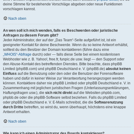
deine Stimme für bestehende Vorschläge abgeben oder neue Funktionen
vorschlagen kannst.
Nach oben
An wen soll ich mich wenden, falls es Beschwerden oder juristische
Anfragen zu diesem Forum gibt?
Jeder Administrator, der auf der „Das Team“-Seite aufgeführt ist, ist ein
geeigneter Kontakt für deine Beschwerde. Wenn du so keine Antwort erhältst,
solltest du den Besitzer der Domain kontaktieren (führe dazu eine
„WHOIS“-Abfrage
durch) oder — falls diese Seite bei einem kostenlosen
Webhoster wie z. B. Yahoo!, free.fr, funpic.de usw. liegt — den Support oder
den Abuse-Kontakt des betreffenden Dienstes. Bitte beachte, dass phpBB
Limited (phpBB.com) und phpBB Deutschland e. V. (phpBB.de)
absolut keinen
Einfluss
auf die Benutzung oder den oder die Benutzer der Forensoftware
haben und dafür in keiner Weise zur Verantwortung herangezogen werden
können. Kontaktiere daher nie phpBB Limited oder phpBB Deutschland e. V. in
Zusammenhang mit jeglichen juristischen Fragen (Unterlassungserklärungen,
Haftungsfragen usw.), die
sich nicht direkt
auf die Websiten phpbb.com,
phpbb.de oder die phpBB-Software selbst beziehen. Falls du phpBB Limited
oder phpBB Deutschland e. V. E-Mails schreibst, die die
Softwarenutzung
durch Dritte
betreffen, so wirst du, wenn überhaupt, höchstens eine knappe
Antwort erhalten.
Nach oben
Wie kann ich einen Administrator des Boards kontaktieren?