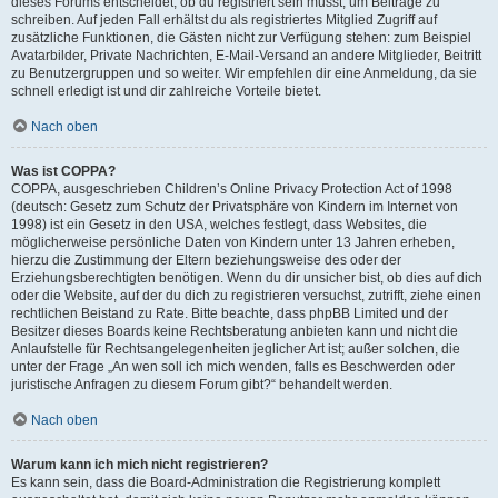
dieses Forums entscheidet, ob du registriert sein musst, um Beiträge zu
schreiben. Auf jeden Fall erhältst du als registriertes Mitglied Zugriff auf
zusätzliche Funktionen, die Gästen nicht zur Verfügung stehen: zum Beispiel
Avatarbilder, Private Nachrichten, E-Mail-Versand an andere Mitglieder, Beitritt
zu Benutzergruppen und so weiter. Wir empfehlen dir eine Anmeldung, da sie
schnell erledigt ist und dir zahlreiche Vorteile bietet.
Nach oben
Was ist COPPA?
COPPA, ausgeschrieben Children’s Online Privacy Protection Act of 1998
(deutsch: Gesetz zum Schutz der Privatsphäre von Kindern im Internet von
1998) ist ein Gesetz in den USA, welches festlegt, dass Websites, die
möglicherweise persönliche Daten von Kindern unter 13 Jahren erheben,
hierzu die Zustimmung der Eltern beziehungsweise des oder der
Erziehungsberechtigten benötigen. Wenn du dir unsicher bist, ob dies auf dich
oder die Website, auf der du dich zu registrieren versuchst, zutrifft, ziehe einen
rechtlichen Beistand zu Rate. Bitte beachte, dass phpBB Limited und der
Besitzer dieses Boards keine Rechtsberatung anbieten kann und nicht die
Anlaufstelle für Rechtsangelegenheiten jeglicher Art ist; außer solchen, die
unter der Frage „An wen soll ich mich wenden, falls es Beschwerden oder
juristische Anfragen zu diesem Forum gibt?“ behandelt werden.
Nach oben
Warum kann ich mich nicht registrieren?
Es kann sein, dass die Board-Administration die Registrierung komplett