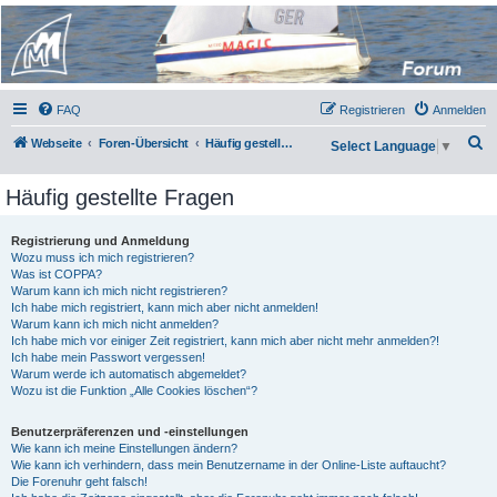
Micro Magic Forum
Deutschland
FAQ
Registrieren
Anmelden
S
Webseite
Foren-Übersicht
Häufig gestellte Fragen
Select Language
▼
u
Häufig gestellte Fragen
c
h
Registrierung und Anmeldung
e
Wozu muss ich mich registrieren?
Was ist COPPA?
Warum kann ich mich nicht registrieren?
Ich habe mich registriert, kann mich aber nicht anmelden!
Warum kann ich mich nicht anmelden?
Ich habe mich vor einiger Zeit registriert, kann mich aber nicht mehr anmelden?!
Ich habe mein Passwort vergessen!
Warum werde ich automatisch abgemeldet?
Wozu ist die Funktion „Alle Cookies löschen“?
Benutzerpräferenzen und -einstellungen
Wie kann ich meine Einstellungen ändern?
Wie kann ich verhindern, dass mein Benutzername in der Online-Liste auftaucht?
Die Forenuhr geht falsch!