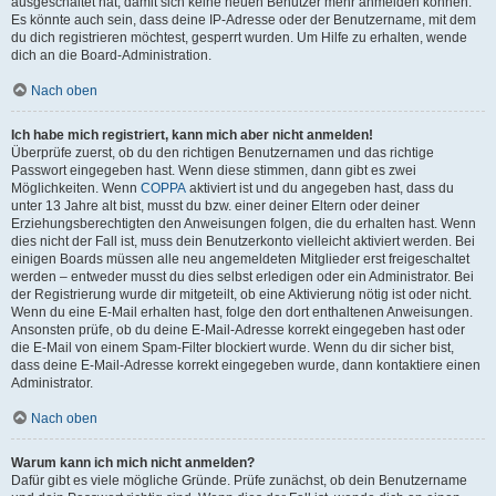
ausgeschaltet hat, damit sich keine neuen Benutzer mehr anmelden können.
Es könnte auch sein, dass deine IP-Adresse oder der Benutzername, mit dem
du dich registrieren möchtest, gesperrt wurden. Um Hilfe zu erhalten, wende
dich an die Board-Administration.
Nach oben
Ich habe mich registriert, kann mich aber nicht anmelden!
Überprüfe zuerst, ob du den richtigen Benutzernamen und das richtige
Passwort eingegeben hast. Wenn diese stimmen, dann gibt es zwei
Möglichkeiten. Wenn
COPPA
aktiviert ist und du angegeben hast, dass du
unter 13 Jahre alt bist, musst du bzw. einer deiner Eltern oder deiner
Erziehungsberechtigten den Anweisungen folgen, die du erhalten hast. Wenn
dies nicht der Fall ist, muss dein Benutzerkonto vielleicht aktiviert werden. Bei
einigen Boards müssen alle neu angemeldeten Mitglieder erst freigeschaltet
werden – entweder musst du dies selbst erledigen oder ein Administrator. Bei
der Registrierung wurde dir mitgeteilt, ob eine Aktivierung nötig ist oder nicht.
Wenn du eine E-Mail erhalten hast, folge den dort enthaltenen Anweisungen.
Ansonsten prüfe, ob du deine E-Mail-Adresse korrekt eingegeben hast oder
die E-Mail von einem Spam-Filter blockiert wurde. Wenn du dir sicher bist,
dass deine E-Mail-Adresse korrekt eingegeben wurde, dann kontaktiere einen
Administrator.
Nach oben
Warum kann ich mich nicht anmelden?
Dafür gibt es viele mögliche Gründe. Prüfe zunächst, ob dein Benutzername