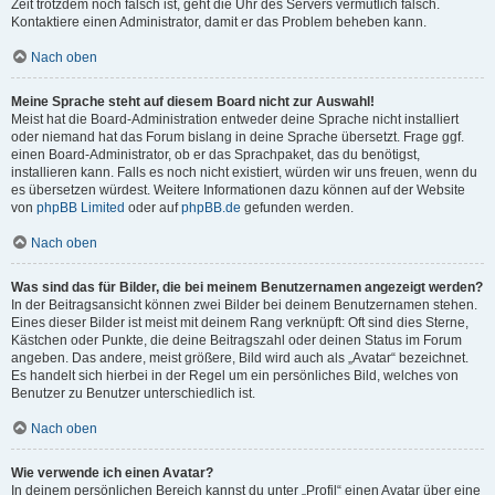
Zeit trotzdem noch falsch ist, geht die Uhr des Servers vermutlich falsch.
Kontaktiere einen Administrator, damit er das Problem beheben kann.
Nach oben
Meine Sprache steht auf diesem Board nicht zur Auswahl!
Meist hat die Board-Administration entweder deine Sprache nicht installiert
oder niemand hat das Forum bislang in deine Sprache übersetzt. Frage ggf.
einen Board-Administrator, ob er das Sprachpaket, das du benötigst,
installieren kann. Falls es noch nicht existiert, würden wir uns freuen, wenn du
es übersetzen würdest. Weitere Informationen dazu können auf der Website
von
phpBB Limited
oder auf
phpBB.de
gefunden werden.
Nach oben
Was sind das für Bilder, die bei meinem Benutzernamen angezeigt werden?
In der Beitragsansicht können zwei Bilder bei deinem Benutzernamen stehen.
Eines dieser Bilder ist meist mit deinem Rang verknüpft: Oft sind dies Sterne,
Kästchen oder Punkte, die deine Beitragszahl oder deinen Status im Forum
angeben. Das andere, meist größere, Bild wird auch als „Avatar“ bezeichnet.
Es handelt sich hierbei in der Regel um ein persönliches Bild, welches von
Benutzer zu Benutzer unterschiedlich ist.
Nach oben
Wie verwende ich einen Avatar?
In deinem persönlichen Bereich kannst du unter „Profil“ einen Avatar über eine