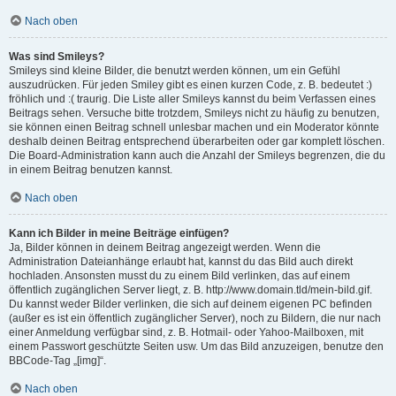
Nach oben
Was sind Smileys?
Smileys sind kleine Bilder, die benutzt werden können, um ein Gefühl
auszudrücken. Für jeden Smiley gibt es einen kurzen Code, z. B. bedeutet :)
fröhlich und :( traurig. Die Liste aller Smileys kannst du beim Verfassen eines
Beitrags sehen. Versuche bitte trotzdem, Smileys nicht zu häufig zu benutzen,
sie können einen Beitrag schnell unlesbar machen und ein Moderator könnte
deshalb deinen Beitrag entsprechend überarbeiten oder gar komplett löschen.
Die Board-Administration kann auch die Anzahl der Smileys begrenzen, die du
in einem Beitrag benutzen kannst.
Nach oben
Kann ich Bilder in meine Beiträge einfügen?
Ja, Bilder können in deinem Beitrag angezeigt werden. Wenn die
Administration Dateianhänge erlaubt hat, kannst du das Bild auch direkt
hochladen. Ansonsten musst du zu einem Bild verlinken, das auf einem
öffentlich zugänglichen Server liegt, z. B. http://www.domain.tld/mein-bild.gif.
Du kannst weder Bilder verlinken, die sich auf deinem eigenen PC befinden
(außer es ist ein öffentlich zugänglicher Server), noch zu Bildern, die nur nach
einer Anmeldung verfügbar sind, z. B. Hotmail- oder Yahoo-Mailboxen, mit
einem Passwort geschützte Seiten usw. Um das Bild anzuzeigen, benutze den
BBCode-Tag „[img]“.
Nach oben