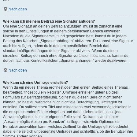
Nach oben
Wie kann ich meinem Beitrag eine Signatur anfügen?
Um eine Signatur an deinen Beitrag anzufügen, musst du zunächst eine
solche in den Einstellungen in deinem persönlichen Bereich entwerfen.
Nachdem du die Signatur erstellt und gespeichert hast, kannst du in jedem
Beitrag das Kästchen „Signatur anhängen“ aktivieren. Du kannst eine Signatur
auch hinzufügen, indem du in deinem persönlichen Bereich das
standardmäßige Anhängen deiner Signatur aktivierst. Wenn du einen
einzelnen Beitrag dennoch ohne Signatur verfassen möchtest, so kannst du
dort einfach das Kontrollkästchen „Signatur anhängen“ wieder deaktivieren.
Nach oben
Wie kann ich eine Umfrage erstellen?
Wenn du ein neues Thema eröffnest oder den ersten Beitrag eines Themas
bearbeitest, findest du ein Register „Umfrage erstellen“ unterhalb des
Formulars zur Beitragserstellung. Solltest du diesen Bereich nicht sehen
können, so hast du wahrscheinlich nicht die Berechtigung, Umfragen zu
erstellen. Du solltest einen Titel und mindestens zwei Antwortmöglichkeiten in
die entsprechenden Felder eingeben und dabei sicherstellen, dass jede
Antwortmöglichkeit in einer eigenen Zeile steht. Du kannst auch unter
„Auswahlmöglichkeiten pro Benutzer“ festlegen, wie viele Optionen ein
Benutzer auswählen kann, welches Zeitlimit für die Umfrage gilt (0 bedeutet
dabei eine zeitlich unbegrenzte Umfrage) und schließlich, ob die Benutzer ihre
Stimme ändern können.