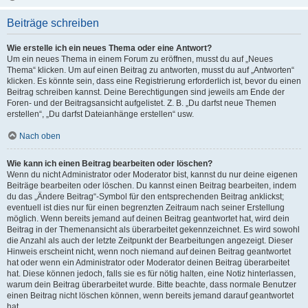
Beiträge schreiben
Wie erstelle ich ein neues Thema oder eine Antwort?
Um ein neues Thema in einem Forum zu eröffnen, musst du auf „Neues
Thema“ klicken. Um auf einen Beitrag zu antworten, musst du auf „Antworten“
klicken. Es könnte sein, dass eine Registrierung erforderlich ist, bevor du einen
Beitrag schreiben kannst. Deine Berechtigungen sind jeweils am Ende der
Foren- und der Beitragsansicht aufgelistet. Z. B. „Du darfst neue Themen
erstellen“, „Du darfst Dateianhänge erstellen“ usw.
Nach oben
Wie kann ich einen Beitrag bearbeiten oder löschen?
Wenn du nicht Administrator oder Moderator bist, kannst du nur deine eigenen
Beiträge bearbeiten oder löschen. Du kannst einen Beitrag bearbeiten, indem
du das „Ändere Beitrag“-Symbol für den entsprechenden Beitrag anklickst;
eventuell ist dies nur für einen begrenzten Zeitraum nach seiner Erstellung
möglich. Wenn bereits jemand auf deinen Beitrag geantwortet hat, wird dein
Beitrag in der Themenansicht als überarbeitet gekennzeichnet. Es wird sowohl
die Anzahl als auch der letzte Zeitpunkt der Bearbeitungen angezeigt. Dieser
Hinweis erscheint nicht, wenn noch niemand auf deinen Beitrag geantwortet
hat oder wenn ein Administrator oder Moderator deinen Beitrag überarbeitet
hat. Diese können jedoch, falls sie es für nötig halten, eine Notiz hinterlassen,
warum dein Beitrag überarbeitet wurde. Bitte beachte, dass normale Benutzer
einen Beitrag nicht löschen können, wenn bereits jemand darauf geantwortet
hat.