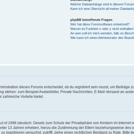
Welche Dateianhänge sind in diesem Forum
Kann ich eine Übersicht all meiner Dateian
phpBB betreffende Fragen
Wer hat diese Forensoftware entwickelt?
Warum ist Funktion x oder y nicht enthalten
An wen soll ich mich wenden, falls es Besc
Wie kann ich einen Administrator des Board
istration dieses Forums entscheidet, ob du registriert sein musst, um Beiträge zu s
ung stehen: zum Beispiel Avatarbilder, Private Nachrichten, E-Mail-Versand an ander
 zahlreiche Vorteile bietet.
t of 1998 (deutsch: Gesetz zum Schutz der Privatsphäre von Kindern im Internet vo
unter 13 Jahren erheben, hierzu die Zustimmung der Eltern beziehungsweise des o
h zu registrieren versuchst, zutrifft, ziehe einen rechtlichen Beistand zu Rate. Bit