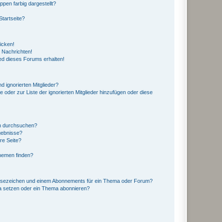
en farbig dargestellt?
tartseite?
icken!
 Nachrichten!
ed dieses Forums erhalten!
d ignorierten Mitglieder?
e oder zur Liste der ignorierten Mitglieder hinzufügen oder diese
en durchsuchen?
gebnisse?
re Seite?
hemen finden?
esezeichen und einem Abonnements für ein Thema oder Forum?
a setzen oder ein Thema abonnieren?