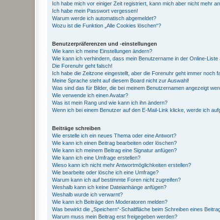
Ich habe mich vor einiger Zeit registriert, kann mich aber nicht mehr 
Ich habe mein Passwort vergessen!
Warum werde ich automatisch abgemeldet?
Wozu ist die Funktion „Alle Cookies löschen“?
Benutzerpräferenzen und -einstellungen
Wie kann ich meine Einstellungen ändern?
Wie kann ich verhindern, dass mein Benutzername in der Online-Liste 
Die Forenuhr geht falsch!
Ich habe die Zeitzone eingestellt, aber die Forenuhr geht immer noch f
Meine Sprache steht auf diesem Board nicht zur Auswahl!
Was sind das für Bilder, die bei meinem Benutzernamen angezeigt we
Wie verwende ich einen Avatar?
Was ist mein Rang und wie kann ich ihn ändern?
Wenn ich bei einem Benutzer auf den E-Mail-Link klicke, werde ich au
Beiträge schreiben
Wie erstelle ich ein neues Thema oder eine Antwort?
Wie kann ich einen Beitrag bearbeiten oder löschen?
Wie kann ich meinem Beitrag eine Signatur anfügen?
Wie kann ich eine Umfrage erstellen?
Wieso kann ich nicht mehr Antwortmöglichkeiten erstellen?
Wie bearbeite oder lösche ich eine Umfrage?
Warum kann ich auf bestimmte Foren nicht zugreifen?
Weshalb kann ich keine Dateianhänge anfügen?
Weshalb wurde ich verwarnt?
Wie kann ich Beiträge den Moderatoren melden?
Was bewirkt die „Speichern“-Schaltfläche beim Schreiben eines Beitra
Warum muss mein Beitrag erst freigegeben werden?