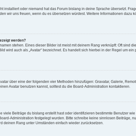
t installiert oder niemand hat das Forum bislang in deine Sprache übersetzt. Frag
, würden wir uns freuen, wenn du es übersetzen würdest. Weitere Informationen dazu
gezeigt werden?
amen stehen. Eines dieser Bilder ist meist mit deinem Rang verknüpft: Oft sind di
ld wird auch als „Avatar“ bezeichnet. Es handelt sich hierbei in der Regel um ein
 Avatar über eine der folgenden vier Methoden hinzufügen: Gravatar, Galerie, Rem
en Avatar benutzen kannst, solltest du die Board-Administration kontaktieren.
viele Beiträge du bislang erstellt hast oder identifizieren bestimmte Benutzer w
 Board-Administration festgelegt wurden. Bitte schreibe keine sinnlosen Beiträge
wird deinen Rang unter Umständen einfach wieder zurücksetzen.