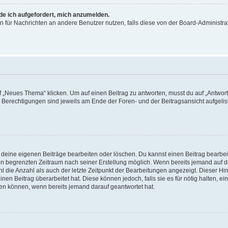
rde ich aufgefordert, mich anzumelden.
ion für Nachrichten an andere Benutzer nutzen, falls diese von der Board-Administ
„Neues Thema“ klicken. Um auf einen Beitrag zu antworten, musst du auf „Antworte
e Berechtigungen sind jeweils am Ende der Foren- und der Beitragsansicht aufgeliste
r deine eigenen Beiträge bearbeiten oder löschen. Du kannst einen Beitrag bearbe
inen begrenzten Zeitraum nach seiner Erstellung möglich. Wenn bereits jemand auf de
 die Anzahl als auch der letzte Zeitpunkt der Bearbeitungen angezeigt. Dieser Hi
en Beitrag überarbeitet hat. Diese können jedoch, falls sie es für nötig halten, ei
hen können, wenn bereits jemand darauf geantwortet hat.