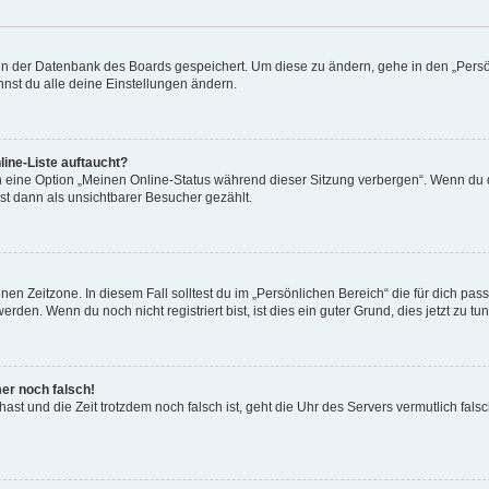
n in der Datenbank des Boards gespeichert. Um diese zu ändern, gehe in den „Persö
nst du alle deine Einstellungen ändern.
ine-Liste auftaucht?
n eine Option „Meinen Online-Status während dieser Sitzung verbergen“. Wenn du d
st dann als unsichtbarer Besucher gezählt.
en Zeitzone. In diesem Fall solltest du im „Persönlichen Bereich“ die für dich passe
den. Wenn du noch nicht registriert bist, ist dies ein guter Grund, dies jetzt zu tun
mer noch falsch!
t hast und die Zeit trotzdem noch falsch ist, geht die Uhr des Servers vermutlich fal