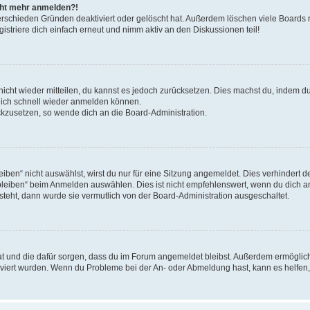
icht mehr anmelden?!
erschieden Gründen deaktiviert oder gelöscht hat. Außerdem löschen viele Boards r
triere dich einfach erneut und nimm aktiv an den Diskussionen teil!
 nicht wieder mitteilen, du kannst es jedoch zurücksetzen. Dies machst du, indem 
 dich schnell wieder anmelden können.
ückzusetzen, so wende dich an die Board-Administration.
en“ nicht auswählst, wirst du nur für eine Sitzung angemeldet. Dies verhindert 
leiben“ beim Anmelden auswählen. Dies ist nicht empfehlenswert, wenn du dich an
 steht, dann wurde sie vermutlich von der Board-Administration ausgeschaltet.
 hat und die dafür sorgen, dass du im Forum angemeldet bleibst. Außerdem ermögli
tiviert wurden. Wenn du Probleme bei der An- oder Abmeldung hast, kann es helfen