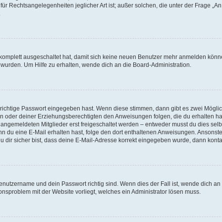
für Rechtsangelegenheiten jeglicher Art ist; außer solchen, die unter der Frage „
.
g komplett ausgeschaltet hat, damit sich keine neuen Benutzer mehr anmelden könn
 wurden. Um Hilfe zu erhalten, wende dich an die Board-Administration.
 richtige Passwort eingegeben hast. Wenn diese stimmen, dann gibt es zwei Mögl
tern oder deiner Erziehungsberechtigten den Anweisungen folgen, die du erhalten ha
u angemeldeten Mitglieder erst freigeschaltet werden – entweder musst du dies selbs
. Wenn du eine E-Mail erhalten hast, folge den dort enthaltenen Anweisungen. Ansons
 dir sicher bist, dass deine E-Mail-Adresse korrekt eingegeben wurde, dann kontak
Benutzername und dein Passwort richtig sind. Wenn dies der Fall ist, wende dich a
ionsproblem mit der Website vorliegt, welches ein Administrator lösen muss.