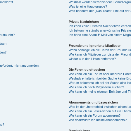
anmelden?!
Weshalb werden verschiedene Benutzergrupp
Was ist eine Hauptgruppe?
Was bedeutet der „Das Team“-Link auf der S
Private Nachrichten
Ich kann keine Privaten Nachrichten versch
Ich bekomme ständig unerwünschte Private
auftaucht?
Ich habe eine Spam-E-Mail von einem Mitgli
alsch!
Freunde und ignorierte Mitglieder
Wozu benötige ich die Listen der Freunde un
rden?
Wie kann ich Mitglieder zur Liste der Freund
wieder aus den Listen entfernen?
fgefordert, mich anzumelden.
Die Foren durchsuchen
Wie kann ich ein Forum oder mehrere For
Weshalb erhalte ich bei der Suche keine Er
Warum bekomme ich bei der Suche eine lee
Wie kann ich nach Mitgliedern suchen?
Wie kann ich meine eigenen Beiträge und T
Abonnements und Lesezeichen
Was ist der Unterschied zwischen einem L
Wie kann ich ein Lesezeichen auf ein Them
Wie kann ich ein Forum abonnieren?
Wie deaktiviere ich meine Abonnements?
gs?
Dateianhänge