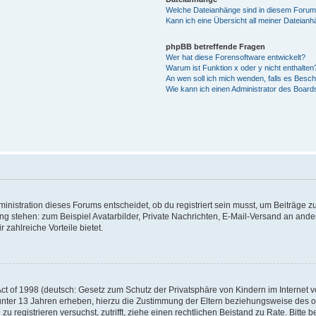
Welche Dateianhänge sind in diesem Forum
Kann ich eine Übersicht all meiner Dateian
phpBB betreffende Fragen
Wer hat diese Forensoftware entwickelt?
Warum ist Funktion x oder y nicht enthalten
An wen soll ich mich wenden, falls es Besc
Wie kann ich einen Administrator des Board
istration dieses Forums entscheidet, ob du registriert sein musst, um Beiträge zu s
ung stehen: zum Beispiel Avatarbilder, Private Nachrichten, E-Mail-Versand an ander
 zahlreiche Vorteile bietet.
t of 1998 (deutsch: Gesetz zum Schutz der Privatsphäre von Kindern im Internet vo
unter 13 Jahren erheben, hierzu die Zustimmung der Eltern beziehungsweise des o
h zu registrieren versuchst, zutrifft, ziehe einen rechtlichen Beistand zu Rate. Bit