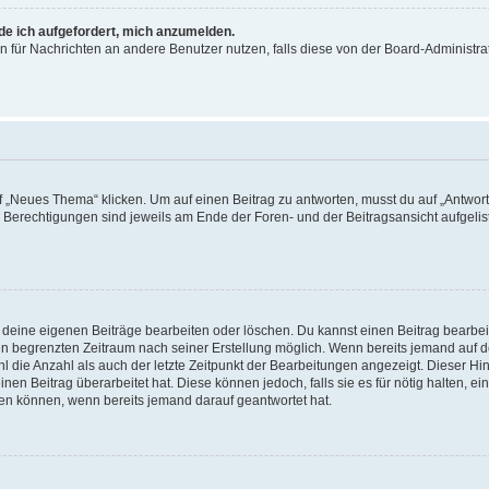
rde ich aufgefordert, mich anzumelden.
ion für Nachrichten an andere Benutzer nutzen, falls diese von der Board-Administ
„Neues Thema“ klicken. Um auf einen Beitrag zu antworten, musst du auf „Antworte
e Berechtigungen sind jeweils am Ende der Foren- und der Beitragsansicht aufgeliste
r deine eigenen Beiträge bearbeiten oder löschen. Du kannst einen Beitrag bearbe
inen begrenzten Zeitraum nach seiner Erstellung möglich. Wenn bereits jemand auf de
 die Anzahl als auch der letzte Zeitpunkt der Bearbeitungen angezeigt. Dieser Hi
en Beitrag überarbeitet hat. Diese können jedoch, falls sie es für nötig halten, ei
hen können, wenn bereits jemand darauf geantwortet hat.