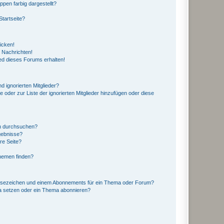
en farbig dargestellt?
tartseite?
icken!
 Nachrichten!
ed dieses Forums erhalten!
d ignorierten Mitglieder?
e oder zur Liste der ignorierten Mitglieder hinzufügen oder diese
en durchsuchen?
gebnisse?
re Seite?
hemen finden?
esezeichen und einem Abonnements für ein Thema oder Forum?
a setzen oder ein Thema abonnieren?