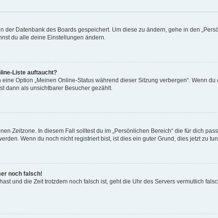
n in der Datenbank des Boards gespeichert. Um diese zu ändern, gehe in den „Persö
nst du alle deine Einstellungen ändern.
ine-Liste auftaucht?
n eine Option „Meinen Online-Status während dieser Sitzung verbergen“. Wenn du d
st dann als unsichtbarer Besucher gezählt.
en Zeitzone. In diesem Fall solltest du im „Persönlichen Bereich“ die für dich passe
den. Wenn du noch nicht registriert bist, ist dies ein guter Grund, dies jetzt zu tun
mer noch falsch!
t hast und die Zeit trotzdem noch falsch ist, geht die Uhr des Servers vermutlich fal