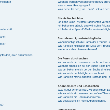
anmelden?!
Weshalb werden verschiedene Benutzergrupp
Was ist eine Hauptgruppe?
Was bedeutet der „Das Team“-Link auf der S
Private Nachrichten
Ich kann keine Privaten Nachrichten versch
Ich bekomme ständig unerwünschte Private
auftaucht?
Ich habe eine Spam-E-Mail von einem Mitgli
alsch!
Freunde und ignorierte Mitglieder
Wozu benötige ich die Listen der Freunde un
rden?
Wie kann ich Mitglieder zur Liste der Freund
wieder aus den Listen entfernen?
fgefordert, mich anzumelden.
Die Foren durchsuchen
Wie kann ich ein Forum oder mehrere For
Weshalb erhalte ich bei der Suche keine Er
Warum bekomme ich bei der Suche eine lee
Wie kann ich nach Mitgliedern suchen?
Wie kann ich meine eigenen Beiträge und T
Abonnements und Lesezeichen
Was ist der Unterschied zwischen einem L
Wie kann ich ein Lesezeichen auf ein Them
Wie kann ich ein Forum abonnieren?
Wie deaktiviere ich meine Abonnements?
gs?
Dateianhänge