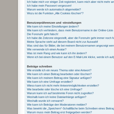
Ich habe mich vor einiger Zeit registriert, kann mich aber nicht mehr 
Ich habe mein Passwort vergessen!
Warum werde ich automatisch abgemeldet?
Wozu ist die Funktion „Alle Cookies löschen“?
Benutzerpräferenzen und -einstellungen
Wie kann ich meine Einstellungen ändern?
Wie kann ich verhindern, dass mein Benutzername in der Online-Liste 
Die Forenuhr geht falsch!
Ich habe die Zeitzone eingestellt, aber die Forenuhr geht immer noch f
Meine Sprache steht auf diesem Board nicht zur Auswahl!
Was sind das für Bilder, die bei meinem Benutzernamen angezeigt we
Wie verwende ich einen Avatar?
Was ist mein Rang und wie kann ich ihn ändern?
Wenn ich bei einem Benutzer auf den E-Mail-Link klicke, werde ich au
Beiträge schreiben
Wie erstelle ich ein neues Thema oder eine Antwort?
Wie kann ich einen Beitrag bearbeiten oder löschen?
Wie kann ich meinem Beitrag eine Signatur anfügen?
Wie kann ich eine Umfrage erstellen?
Wieso kann ich nicht mehr Antwortmöglichkeiten erstellen?
Wie bearbeite oder lösche ich eine Umfrage?
Warum kann ich auf bestimmte Foren nicht zugreifen?
Weshalb kann ich keine Dateianhänge anfügen?
Weshalb wurde ich verwarnt?
Wie kann ich Beiträge den Moderatoren melden?
Was bewirkt die „Speichern“-Schaltfläche beim Schreiben eines Beitra
Warum muss mein Beitrag erst freigegeben werden?