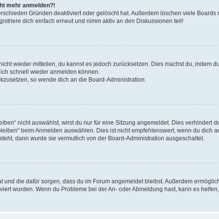
icht mehr anmelden?!
erschieden Gründen deaktiviert oder gelöscht hat. Außerdem löschen viele Boards r
triere dich einfach erneut und nimm aktiv an den Diskussionen teil!
 nicht wieder mitteilen, du kannst es jedoch zurücksetzen. Dies machst du, indem 
 dich schnell wieder anmelden können.
ückzusetzen, so wende dich an die Board-Administration.
en“ nicht auswählst, wirst du nur für eine Sitzung angemeldet. Dies verhindert 
leiben“ beim Anmelden auswählen. Dies ist nicht empfehlenswert, wenn du dich an
 steht, dann wurde sie vermutlich von der Board-Administration ausgeschaltet.
 hat und die dafür sorgen, dass du im Forum angemeldet bleibst. Außerdem ermögli
tiviert wurden. Wenn du Probleme bei der An- oder Abmeldung hast, kann es helfen