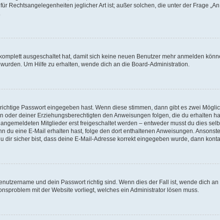
für Rechtsangelegenheiten jeglicher Art ist; außer solchen, die unter der Frage „
.
g komplett ausgeschaltet hat, damit sich keine neuen Benutzer mehr anmelden könn
 wurden. Um Hilfe zu erhalten, wende dich an die Board-Administration.
 richtige Passwort eingegeben hast. Wenn diese stimmen, dann gibt es zwei Mögl
tern oder deiner Erziehungsberechtigten den Anweisungen folgen, die du erhalten ha
u angemeldeten Mitglieder erst freigeschaltet werden – entweder musst du dies selbs
. Wenn du eine E-Mail erhalten hast, folge den dort enthaltenen Anweisungen. Ansons
 dir sicher bist, dass deine E-Mail-Adresse korrekt eingegeben wurde, dann kontak
Benutzername und dein Passwort richtig sind. Wenn dies der Fall ist, wende dich a
ionsproblem mit der Website vorliegt, welches ein Administrator lösen muss.