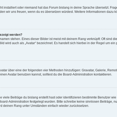
t installiert oder niemand hat das Forum bislang in deine Sprache übersetzt. Frag
, würden wir uns freuen, wenn du es übersetzen würdest. Weitere Informationen dazu
gezeigt werden?
amen stehen. Eines dieser Bilder ist meist mit deinem Rang verknüpft: Oft sind di
ld wird auch als „Avatar“ bezeichnet. Es handelt sich hierbei in der Regel um ein
 Avatar über eine der folgenden vier Methoden hinzufügen: Gravatar, Galerie, Rem
en Avatar benutzen kannst, solltest du die Board-Administration kontaktieren.
viele Beiträge du bislang erstellt hast oder identifizieren bestimmte Benutzer w
 Board-Administration festgelegt wurden. Bitte schreibe keine sinnlosen Beiträge
wird deinen Rang unter Umständen einfach wieder zurücksetzen.