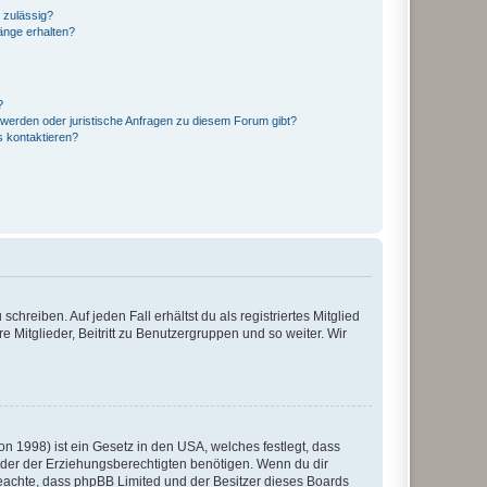
 zulässig?
hänge erhalten?
?
hwerden oder juristische Anfragen zu diesem Forum gibt?
s kontaktieren?
chreiben. Auf jeden Fall erhältst du als registriertes Mitglied
e Mitglieder, Beitritt zu Benutzergruppen und so weiter. Wir
n 1998) ist ein Gesetz in den USA, welches festlegt, dass
der der Erziehungsberechtigten benötigen. Wenn du dir
te beachte, dass phpBB Limited und der Besitzer dieses Boards