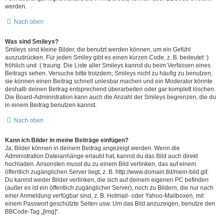
werden.
Nach oben
Was sind Smileys?
Smileys sind kleine Bilder, die benutzt werden können, um ein Gefühl
auszudrücken. Für jeden Smiley gibt es einen kurzen Code, z. B. bedeutet :)
fröhlich und :( traurig. Die Liste aller Smileys kannst du beim Verfassen eines
Beitrags sehen. Versuche bitte trotzdem, Smileys nicht zu häufig zu benutzen,
sie können einen Beitrag schnell unlesbar machen und ein Moderator könnte
deshalb deinen Beitrag entsprechend überarbeiten oder gar komplett löschen.
Die Board-Administration kann auch die Anzahl der Smileys begrenzen, die du
in einem Beitrag benutzen kannst.
Nach oben
Kann ich Bilder in meine Beiträge einfügen?
Ja, Bilder können in deinem Beitrag angezeigt werden. Wenn die
Administration Dateianhänge erlaubt hat, kannst du das Bild auch direkt
hochladen. Ansonsten musst du zu einem Bild verlinken, das auf einem
öffentlich zugänglichen Server liegt, z. B. http://www.domain.tld/mein-bild.gif.
Du kannst weder Bilder verlinken, die sich auf deinem eigenen PC befinden
(außer es ist ein öffentlich zugänglicher Server), noch zu Bildern, die nur nach
einer Anmeldung verfügbar sind, z. B. Hotmail- oder Yahoo-Mailboxen, mit
einem Passwort geschützte Seiten usw. Um das Bild anzuzeigen, benutze den
BBCode-Tag „[img]“.