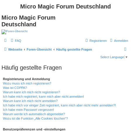
Micro Magic Forum Deutschland
Micro Magic Forum
Deutschland
FAQ
Registrieren
Anmelden
S
Webseite
Foren-Übersicht
Häufig gestellte Fragen
u
Select Language
▼
c
Häufig gestellte Fragen
h
e
Registrierung und Anmeldung
Wozu muss ich mich registrieren?
Was ist COPPA?
Warum kann ich mich nicht registrieren?
Ich habe mich registriert, kann mich aber nicht anmelden!
Warum kann ich mich nicht anmelden?
Ich habe mich vor einiger Zeit registriert, kann mich aber nicht mehr anmelden?!
Ich habe mein Passwort vergessen!
Warum werde ich automatisch abgemeldet?
Wozu ist die Funktion „Alle Cookies löschen“?
Benutzerpräferenzen und -einstellungen