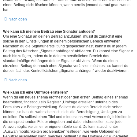
einen Beitrag nicht löschen können, wenn bereits jemand darauf geantwortet
hat.
Nach oben
Wie kann ich meinem Beitrag eine Signatur anfügen?
Um eine Signatur an deinen Beitrag anzufügen, musst du zunächst eine
solche in den Einstellungen in deinem persönlichen Bereich entwerfen.
Nachdem du die Signatur erstellt und gespeichert hast, kannst du in jedem
Beitrag das Kästchen „Signatur anhängen“ aktivieren. Du kannst eine Signatur
auch hinzufügen, indem du in deinem persönlichen Bereich das
standardmäßige Anhängen deiner Signatur aktivierst. Wenn du einen
einzelnen Beitrag dennoch ohne Signatur verfassen möchtest, so kannst du
dort einfach das Kontrollkästchen „Signatur anhängen“ wieder deaktivieren.
Nach oben
Wie kann ich eine Umfrage erstellen?
Wenn du ein neues Thema eröffnest oder den ersten Beitrag eines Themas
bearbeitest, findest du ein Register „Umfrage erstellen“ unterhalb des
Formulars zur Beitragserstellung. Solltest du diesen Bereich nicht sehen
können, so hast du wahrscheinlich nicht die Berechtigung, Umfragen zu
erstellen. Du solltest einen Titel und mindestens zwei Antwortmöglichkeiten in
die entsprechenden Felder eingeben und dabei sicherstellen, dass jede
Antwortmöglichkeit in einer eigenen Zeile steht. Du kannst auch unter
„Auswahlmöglichkeiten pro Benutzer“ festlegen, wie viele Optionen ein
Benutzer auswählen kann, welches Zeitlimit für die Umfrage gilt (0 bedeutet