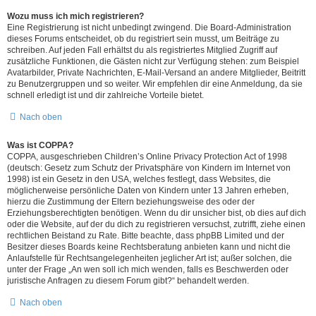
Wozu muss ich mich registrieren?
Eine Registrierung ist nicht unbedingt zwingend. Die Board-Administration
dieses Forums entscheidet, ob du registriert sein musst, um Beiträge zu
schreiben. Auf jeden Fall erhältst du als registriertes Mitglied Zugriff auf
zusätzliche Funktionen, die Gästen nicht zur Verfügung stehen: zum Beispiel
Avatarbilder, Private Nachrichten, E-Mail-Versand an andere Mitglieder, Beitritt
zu Benutzergruppen und so weiter. Wir empfehlen dir eine Anmeldung, da sie
schnell erledigt ist und dir zahlreiche Vorteile bietet.
Nach oben
Was ist COPPA?
COPPA, ausgeschrieben Children’s Online Privacy Protection Act of 1998
(deutsch: Gesetz zum Schutz der Privatsphäre von Kindern im Internet von
1998) ist ein Gesetz in den USA, welches festlegt, dass Websites, die
möglicherweise persönliche Daten von Kindern unter 13 Jahren erheben,
hierzu die Zustimmung der Eltern beziehungsweise des oder der
Erziehungsberechtigten benötigen. Wenn du dir unsicher bist, ob dies auf dich
oder die Website, auf der du dich zu registrieren versuchst, zutrifft, ziehe einen
rechtlichen Beistand zu Rate. Bitte beachte, dass phpBB Limited und der
Besitzer dieses Boards keine Rechtsberatung anbieten kann und nicht die
Anlaufstelle für Rechtsangelegenheiten jeglicher Art ist; außer solchen, die
unter der Frage „An wen soll ich mich wenden, falls es Beschwerden oder
juristische Anfragen zu diesem Forum gibt?“ behandelt werden.
Nach oben