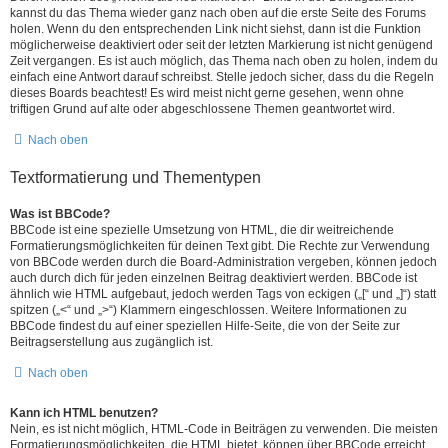
kannst du das Thema wieder ganz nach oben auf die erste Seite des Forums
holen. Wenn du den entsprechenden Link nicht siehst, dann ist die Funktion
möglicherweise deaktiviert oder seit der letzten Markierung ist nicht genügend
Zeit vergangen. Es ist auch möglich, das Thema nach oben zu holen, indem du
einfach eine Antwort darauf schreibst. Stelle jedoch sicher, dass du die Regeln
dieses Boards beachtest! Es wird meist nicht gerne gesehen, wenn ohne
triftigen Grund auf alte oder abgeschlossene Themen geantwortet wird.
Nach oben
Textformatierung und Thementypen
Was ist BBCode?
BBCode ist eine spezielle Umsetzung von HTML, die dir weitreichende
Formatierungsmöglichkeiten für deinen Text gibt. Die Rechte zur Verwendung
von BBCode werden durch die Board-Administration vergeben, können jedoch
auch durch dich für jeden einzelnen Beitrag deaktiviert werden. BBCode ist
ähnlich wie HTML aufgebaut, jedoch werden Tags von eckigen („[“ und „]“) statt
spitzen („<“ und „>“) Klammern eingeschlossen. Weitere Informationen zu
BBCode findest du auf einer speziellen Hilfe-Seite, die von der Seite zur
Beitragserstellung aus zugänglich ist.
Nach oben
Kann ich HTML benutzen?
Nein, es ist nicht möglich, HTML-Code in Beiträgen zu verwenden. Die meisten
Formatierungsmöglichkeiten, die HTML bietet, können über BBCode erreicht