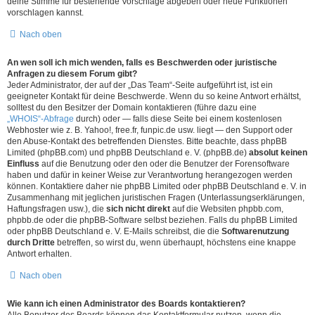
deine Stimme für bestehende Vorschläge abgeben oder neue Funktionen
vorschlagen kannst.
Nach oben
An wen soll ich mich wenden, falls es Beschwerden oder juristische
Anfragen zu diesem Forum gibt?
Jeder Administrator, der auf der „Das Team“-Seite aufgeführt ist, ist ein
geeigneter Kontakt für deine Beschwerde. Wenn du so keine Antwort erhältst,
solltest du den Besitzer der Domain kontaktieren (führe dazu eine
„WHOIS“-Abfrage
durch) oder — falls diese Seite bei einem kostenlosen
Webhoster wie z. B. Yahoo!, free.fr, funpic.de usw. liegt — den Support oder
den Abuse-Kontakt des betreffenden Dienstes. Bitte beachte, dass phpBB
Limited (phpBB.com) und phpBB Deutschland e. V. (phpBB.de)
absolut keinen
Einfluss
auf die Benutzung oder den oder die Benutzer der Forensoftware
haben und dafür in keiner Weise zur Verantwortung herangezogen werden
können. Kontaktiere daher nie phpBB Limited oder phpBB Deutschland e. V. in
Zusammenhang mit jeglichen juristischen Fragen (Unterlassungserklärungen,
Haftungsfragen usw.), die
sich nicht direkt
auf die Websiten phpbb.com,
phpbb.de oder die phpBB-Software selbst beziehen. Falls du phpBB Limited
oder phpBB Deutschland e. V. E-Mails schreibst, die die
Softwarenutzung
durch Dritte
betreffen, so wirst du, wenn überhaupt, höchstens eine knappe
Antwort erhalten.
Nach oben
Wie kann ich einen Administrator des Boards kontaktieren?
Alle Benutzer des Boards können das Kontaktformular nutzen, wenn die