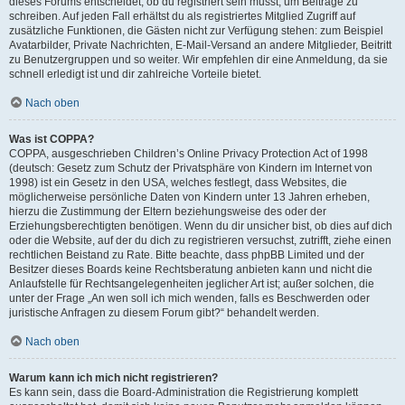
dieses Forums entscheidet, ob du registriert sein musst, um Beiträge zu
schreiben. Auf jeden Fall erhältst du als registriertes Mitglied Zugriff auf
zusätzliche Funktionen, die Gästen nicht zur Verfügung stehen: zum Beispiel
Avatarbilder, Private Nachrichten, E-Mail-Versand an andere Mitglieder, Beitritt
zu Benutzergruppen und so weiter. Wir empfehlen dir eine Anmeldung, da sie
schnell erledigt ist und dir zahlreiche Vorteile bietet.
Nach oben
Was ist COPPA?
COPPA, ausgeschrieben Children’s Online Privacy Protection Act of 1998
(deutsch: Gesetz zum Schutz der Privatsphäre von Kindern im Internet von
1998) ist ein Gesetz in den USA, welches festlegt, dass Websites, die
möglicherweise persönliche Daten von Kindern unter 13 Jahren erheben,
hierzu die Zustimmung der Eltern beziehungsweise des oder der
Erziehungsberechtigten benötigen. Wenn du dir unsicher bist, ob dies auf dich
oder die Website, auf der du dich zu registrieren versuchst, zutrifft, ziehe einen
rechtlichen Beistand zu Rate. Bitte beachte, dass phpBB Limited und der
Besitzer dieses Boards keine Rechtsberatung anbieten kann und nicht die
Anlaufstelle für Rechtsangelegenheiten jeglicher Art ist; außer solchen, die
unter der Frage „An wen soll ich mich wenden, falls es Beschwerden oder
juristische Anfragen zu diesem Forum gibt?“ behandelt werden.
Nach oben
Warum kann ich mich nicht registrieren?
Es kann sein, dass die Board-Administration die Registrierung komplett