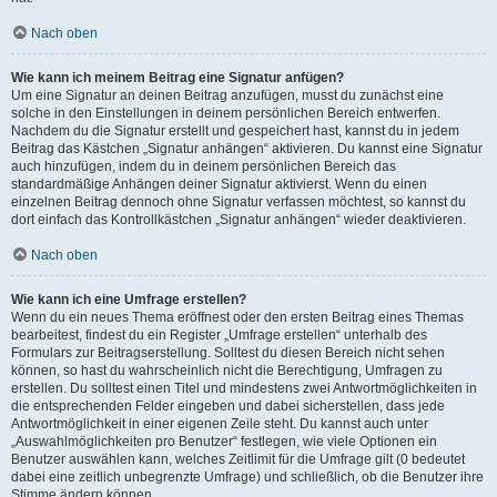
Nach oben
Wie kann ich meinem Beitrag eine Signatur anfügen?
Um eine Signatur an deinen Beitrag anzufügen, musst du zunächst eine
solche in den Einstellungen in deinem persönlichen Bereich entwerfen.
Nachdem du die Signatur erstellt und gespeichert hast, kannst du in jedem
Beitrag das Kästchen „Signatur anhängen“ aktivieren. Du kannst eine Signatur
auch hinzufügen, indem du in deinem persönlichen Bereich das
standardmäßige Anhängen deiner Signatur aktivierst. Wenn du einen
einzelnen Beitrag dennoch ohne Signatur verfassen möchtest, so kannst du
dort einfach das Kontrollkästchen „Signatur anhängen“ wieder deaktivieren.
Nach oben
Wie kann ich eine Umfrage erstellen?
Wenn du ein neues Thema eröffnest oder den ersten Beitrag eines Themas
bearbeitest, findest du ein Register „Umfrage erstellen“ unterhalb des
Formulars zur Beitragserstellung. Solltest du diesen Bereich nicht sehen
können, so hast du wahrscheinlich nicht die Berechtigung, Umfragen zu
erstellen. Du solltest einen Titel und mindestens zwei Antwortmöglichkeiten in
die entsprechenden Felder eingeben und dabei sicherstellen, dass jede
Antwortmöglichkeit in einer eigenen Zeile steht. Du kannst auch unter
„Auswahlmöglichkeiten pro Benutzer“ festlegen, wie viele Optionen ein
Benutzer auswählen kann, welches Zeitlimit für die Umfrage gilt (0 bedeutet
dabei eine zeitlich unbegrenzte Umfrage) und schließlich, ob die Benutzer ihre
Stimme ändern können.