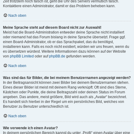
Zeit trotzdem noch falsch ist, geht die Uhr des Servers vermutlich falsch.
Kontaktiere einen Administrator, damit er das Problem beheben kann.
Nach oben
Meine Sprache steht auf diesem Board nicht zur Auswahl!
Meist hat die Board-Administration entweder deine Sprache nicht installiert
oder niemand hat das Forum bislang in deine Sprache übersetzt. Frage ggf.
einen Board-Administrator, ob er das Sprachpaket, das du benötigst,
installieren kann. Falls es noch nicht existiert, würden wir uns freuen, wenn du
es übersetzen würdest. Weitere Informationen dazu können auf der Website
von
phpBB Limited
oder auf
phpBB.de
gefunden werden.
Nach oben
Was sind das für Bilder, die bei meinem Benutzernamen angezeigt werden?
In der Beitragsansicht können zwei Bilder bei deinem Benutzernamen stehen.
Eines dieser Bilder ist meist mit deinem Rang verknüpft: Oft sind dies Sterne,
Kästchen oder Punkte, die deine Beitragszahl oder deinen Status im Forum
angeben. Das andere, meist größere, Bild wird auch als „Avatar“ bezeichnet.
Es handelt sich hierbei in der Regel um ein persönliches Bild, welches von
Benutzer zu Benutzer unterschiedlich ist.
Nach oben
Wie verwende ich einen Avatar?
In deinem persönlichen Bereich kannst du unter „Profil“ einen Avatar über eine