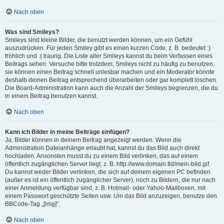
Nach oben
Was sind Smileys?
Smileys sind kleine Bilder, die benutzt werden können, um ein Gefühl
auszudrücken. Für jeden Smiley gibt es einen kurzen Code, z. B. bedeutet :)
fröhlich und :( traurig. Die Liste aller Smileys kannst du beim Verfassen eines
Beitrags sehen. Versuche bitte trotzdem, Smileys nicht zu häufig zu benutzen,
sie können einen Beitrag schnell unlesbar machen und ein Moderator könnte
deshalb deinen Beitrag entsprechend überarbeiten oder gar komplett löschen.
Die Board-Administration kann auch die Anzahl der Smileys begrenzen, die du
in einem Beitrag benutzen kannst.
Nach oben
Kann ich Bilder in meine Beiträge einfügen?
Ja, Bilder können in deinem Beitrag angezeigt werden. Wenn die
Administration Dateianhänge erlaubt hat, kannst du das Bild auch direkt
hochladen. Ansonsten musst du zu einem Bild verlinken, das auf einem
öffentlich zugänglichen Server liegt, z. B. http://www.domain.tld/mein-bild.gif.
Du kannst weder Bilder verlinken, die sich auf deinem eigenen PC befinden
(außer es ist ein öffentlich zugänglicher Server), noch zu Bildern, die nur nach
einer Anmeldung verfügbar sind, z. B. Hotmail- oder Yahoo-Mailboxen, mit
einem Passwort geschützte Seiten usw. Um das Bild anzuzeigen, benutze den
BBCode-Tag „[img]“.
Nach oben