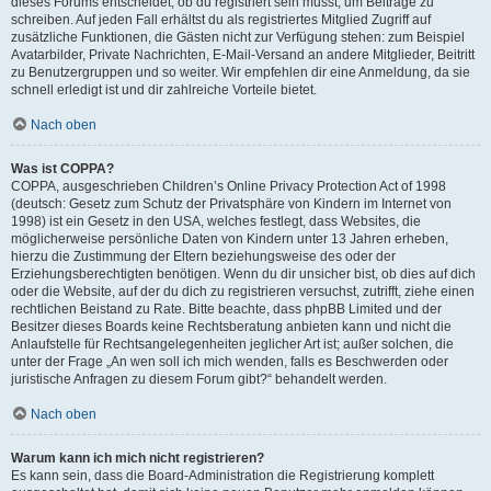
dieses Forums entscheidet, ob du registriert sein musst, um Beiträge zu
schreiben. Auf jeden Fall erhältst du als registriertes Mitglied Zugriff auf
zusätzliche Funktionen, die Gästen nicht zur Verfügung stehen: zum Beispiel
Avatarbilder, Private Nachrichten, E-Mail-Versand an andere Mitglieder, Beitritt
zu Benutzergruppen und so weiter. Wir empfehlen dir eine Anmeldung, da sie
schnell erledigt ist und dir zahlreiche Vorteile bietet.
Nach oben
Was ist COPPA?
COPPA, ausgeschrieben Children’s Online Privacy Protection Act of 1998
(deutsch: Gesetz zum Schutz der Privatsphäre von Kindern im Internet von
1998) ist ein Gesetz in den USA, welches festlegt, dass Websites, die
möglicherweise persönliche Daten von Kindern unter 13 Jahren erheben,
hierzu die Zustimmung der Eltern beziehungsweise des oder der
Erziehungsberechtigten benötigen. Wenn du dir unsicher bist, ob dies auf dich
oder die Website, auf der du dich zu registrieren versuchst, zutrifft, ziehe einen
rechtlichen Beistand zu Rate. Bitte beachte, dass phpBB Limited und der
Besitzer dieses Boards keine Rechtsberatung anbieten kann und nicht die
Anlaufstelle für Rechtsangelegenheiten jeglicher Art ist; außer solchen, die
unter der Frage „An wen soll ich mich wenden, falls es Beschwerden oder
juristische Anfragen zu diesem Forum gibt?“ behandelt werden.
Nach oben
Warum kann ich mich nicht registrieren?
Es kann sein, dass die Board-Administration die Registrierung komplett