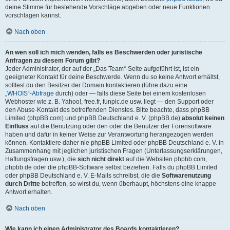
deine Stimme für bestehende Vorschläge abgeben oder neue Funktionen
vorschlagen kannst.
Nach oben
An wen soll ich mich wenden, falls es Beschwerden oder juristische
Anfragen zu diesem Forum gibt?
Jeder Administrator, der auf der „Das Team“-Seite aufgeführt ist, ist ein
geeigneter Kontakt für deine Beschwerde. Wenn du so keine Antwort erhältst,
solltest du den Besitzer der Domain kontaktieren (führe dazu eine
„WHOIS“-Abfrage
durch) oder — falls diese Seite bei einem kostenlosen
Webhoster wie z. B. Yahoo!, free.fr, funpic.de usw. liegt — den Support oder
den Abuse-Kontakt des betreffenden Dienstes. Bitte beachte, dass phpBB
Limited (phpBB.com) und phpBB Deutschland e. V. (phpBB.de)
absolut keinen
Einfluss
auf die Benutzung oder den oder die Benutzer der Forensoftware
haben und dafür in keiner Weise zur Verantwortung herangezogen werden
können. Kontaktiere daher nie phpBB Limited oder phpBB Deutschland e. V. in
Zusammenhang mit jeglichen juristischen Fragen (Unterlassungserklärungen,
Haftungsfragen usw.), die
sich nicht direkt
auf die Websiten phpbb.com,
phpbb.de oder die phpBB-Software selbst beziehen. Falls du phpBB Limited
oder phpBB Deutschland e. V. E-Mails schreibst, die die
Softwarenutzung
durch Dritte
betreffen, so wirst du, wenn überhaupt, höchstens eine knappe
Antwort erhalten.
Nach oben
Wie kann ich einen Administrator des Boards kontaktieren?