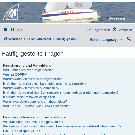
Micro Magic Forum
Deutschland
FAQ
Registrieren
Anmelden
S
Webseite
Foren-Übersicht
Häufig gestellte Fragen
Select Language
▼
u
Häufig gestellte Fragen
c
h
Registrierung und Anmeldung
e
Wozu muss ich mich registrieren?
Was ist COPPA?
Warum kann ich mich nicht registrieren?
Ich habe mich registriert, kann mich aber nicht anmelden!
Warum kann ich mich nicht anmelden?
Ich habe mich vor einiger Zeit registriert, kann mich aber nicht mehr anmelden?!
Ich habe mein Passwort vergessen!
Warum werde ich automatisch abgemeldet?
Wozu ist die Funktion „Alle Cookies löschen“?
Benutzerpräferenzen und -einstellungen
Wie kann ich meine Einstellungen ändern?
Wie kann ich verhindern, dass mein Benutzername in der Online-Liste auftaucht?
Die Forenuhr geht falsch!