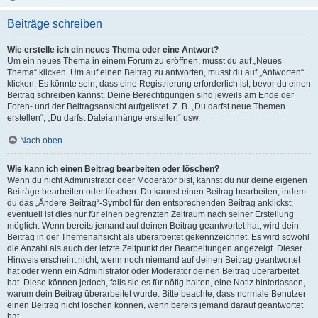
Beiträge schreiben
Wie erstelle ich ein neues Thema oder eine Antwort?
Um ein neues Thema in einem Forum zu eröffnen, musst du auf „Neues
Thema“ klicken. Um auf einen Beitrag zu antworten, musst du auf „Antworten“
klicken. Es könnte sein, dass eine Registrierung erforderlich ist, bevor du einen
Beitrag schreiben kannst. Deine Berechtigungen sind jeweils am Ende der
Foren- und der Beitragsansicht aufgelistet. Z. B. „Du darfst neue Themen
erstellen“, „Du darfst Dateianhänge erstellen“ usw.
Nach oben
Wie kann ich einen Beitrag bearbeiten oder löschen?
Wenn du nicht Administrator oder Moderator bist, kannst du nur deine eigenen
Beiträge bearbeiten oder löschen. Du kannst einen Beitrag bearbeiten, indem
du das „Ändere Beitrag“-Symbol für den entsprechenden Beitrag anklickst;
eventuell ist dies nur für einen begrenzten Zeitraum nach seiner Erstellung
möglich. Wenn bereits jemand auf deinen Beitrag geantwortet hat, wird dein
Beitrag in der Themenansicht als überarbeitet gekennzeichnet. Es wird sowohl
die Anzahl als auch der letzte Zeitpunkt der Bearbeitungen angezeigt. Dieser
Hinweis erscheint nicht, wenn noch niemand auf deinen Beitrag geantwortet
hat oder wenn ein Administrator oder Moderator deinen Beitrag überarbeitet
hat. Diese können jedoch, falls sie es für nötig halten, eine Notiz hinterlassen,
warum dein Beitrag überarbeitet wurde. Bitte beachte, dass normale Benutzer
einen Beitrag nicht löschen können, wenn bereits jemand darauf geantwortet
hat.