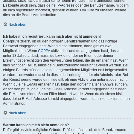
ausgeschaltet hat, damit sich keine neuen Benutzer mehr anmelden können.
Es könnte auch sein, dass deine IP-Adresse oder der Benutzername, mit dem
du dich registrieren möchtest, gesperrt wurden. Um Hilfe zu erhalten, wende
dich an die Board-Administration.
Nach oben
Ich habe mich registriert, kann mich aber nicht anmelden!
Überprüfe zuerst, ob du den richtigen Benutzernamen und das richtige
Passwort eingegeben hast. Wenn diese stimmen, dann gibt es zwei
Möglichkeiten. Wenn
COPPA
aktiviert ist und du angegeben hast, dass du
unter 13 Jahre alt bist, musst du bzw. einer deiner Eltern oder deiner
Erziehungsberechtigten den Anweisungen folgen, die du erhalten hast. Wenn
dies nicht der Fall ist, muss dein Benutzerkonto vielleicht aktiviert werden. Bei
einigen Boards müssen alle neu angemeldeten Mitglieder erst freigeschaltet
werden – entweder musst du dies selbst erledigen oder ein Administrator. Bei
der Registrierung wurde dir mitgeteilt, ob eine Aktivierung nötig ist oder nicht.
Wenn du eine E-Mail erhalten hast, folge den dort enthaltenen Anweisungen.
Ansonsten prüfe, ob du deine E-Mail-Adresse korrekt eingegeben hast oder
die E-Mail von einem Spam-Filter blockiert wurde. Wenn du dir sicher bist,
dass deine E-Mail-Adresse korrekt eingegeben wurde, dann kontaktiere einen
Administrator.
Nach oben
Warum kann ich mich nicht anmelden?
Dafür gibt es viele mögliche Gründe. Prüfe zunächst, ob dein Benutzername