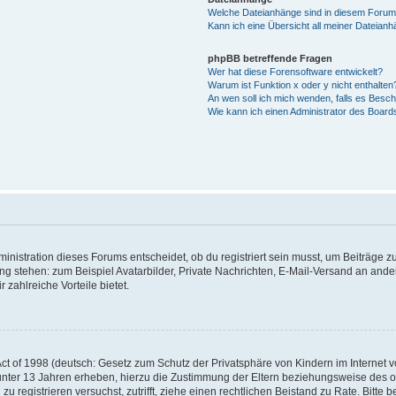
Welche Dateianhänge sind in diesem Forum
Kann ich eine Übersicht all meiner Dateian
phpBB betreffende Fragen
Wer hat diese Forensoftware entwickelt?
Warum ist Funktion x oder y nicht enthalten
An wen soll ich mich wenden, falls es Besc
Wie kann ich einen Administrator des Board
istration dieses Forums entscheidet, ob du registriert sein musst, um Beiträge zu s
ung stehen: zum Beispiel Avatarbilder, Private Nachrichten, E-Mail-Versand an ander
 zahlreiche Vorteile bietet.
t of 1998 (deutsch: Gesetz zum Schutz der Privatsphäre von Kindern im Internet vo
unter 13 Jahren erheben, hierzu die Zustimmung der Eltern beziehungsweise des o
h zu registrieren versuchst, zutrifft, ziehe einen rechtlichen Beistand zu Rate. Bit