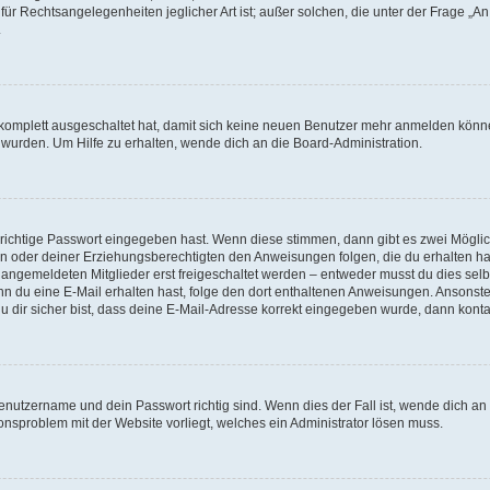
für Rechtsangelegenheiten jeglicher Art ist; außer solchen, die unter der Frage „
.
g komplett ausgeschaltet hat, damit sich keine neuen Benutzer mehr anmelden könn
 wurden. Um Hilfe zu erhalten, wende dich an die Board-Administration.
 richtige Passwort eingegeben hast. Wenn diese stimmen, dann gibt es zwei Mögl
tern oder deiner Erziehungsberechtigten den Anweisungen folgen, die du erhalten ha
u angemeldeten Mitglieder erst freigeschaltet werden – entweder musst du dies selbs
. Wenn du eine E-Mail erhalten hast, folge den dort enthaltenen Anweisungen. Ansons
 dir sicher bist, dass deine E-Mail-Adresse korrekt eingegeben wurde, dann kontak
Benutzername und dein Passwort richtig sind. Wenn dies der Fall ist, wende dich a
ionsproblem mit der Website vorliegt, welches ein Administrator lösen muss.