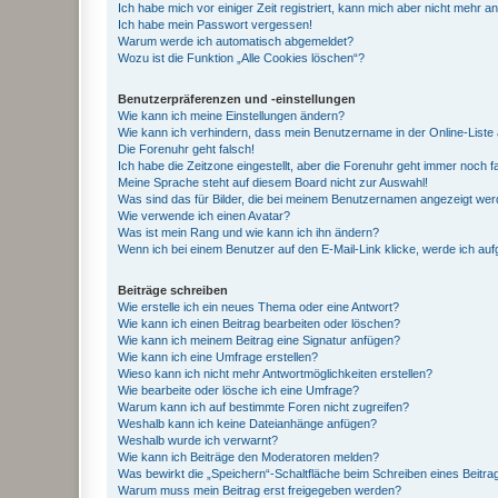
Ich habe mich vor einiger Zeit registriert, kann mich aber nicht mehr 
Ich habe mein Passwort vergessen!
Warum werde ich automatisch abgemeldet?
Wozu ist die Funktion „Alle Cookies löschen“?
Benutzerpräferenzen und -einstellungen
Wie kann ich meine Einstellungen ändern?
Wie kann ich verhindern, dass mein Benutzername in der Online-Liste 
Die Forenuhr geht falsch!
Ich habe die Zeitzone eingestellt, aber die Forenuhr geht immer noch f
Meine Sprache steht auf diesem Board nicht zur Auswahl!
Was sind das für Bilder, die bei meinem Benutzernamen angezeigt we
Wie verwende ich einen Avatar?
Was ist mein Rang und wie kann ich ihn ändern?
Wenn ich bei einem Benutzer auf den E-Mail-Link klicke, werde ich au
Beiträge schreiben
Wie erstelle ich ein neues Thema oder eine Antwort?
Wie kann ich einen Beitrag bearbeiten oder löschen?
Wie kann ich meinem Beitrag eine Signatur anfügen?
Wie kann ich eine Umfrage erstellen?
Wieso kann ich nicht mehr Antwortmöglichkeiten erstellen?
Wie bearbeite oder lösche ich eine Umfrage?
Warum kann ich auf bestimmte Foren nicht zugreifen?
Weshalb kann ich keine Dateianhänge anfügen?
Weshalb wurde ich verwarnt?
Wie kann ich Beiträge den Moderatoren melden?
Was bewirkt die „Speichern“-Schaltfläche beim Schreiben eines Beitra
Warum muss mein Beitrag erst freigegeben werden?