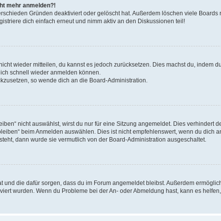
icht mehr anmelden?!
erschieden Gründen deaktiviert oder gelöscht hat. Außerdem löschen viele Boards r
triere dich einfach erneut und nimm aktiv an den Diskussionen teil!
 nicht wieder mitteilen, du kannst es jedoch zurücksetzen. Dies machst du, indem 
 dich schnell wieder anmelden können.
ückzusetzen, so wende dich an die Board-Administration.
en“ nicht auswählst, wirst du nur für eine Sitzung angemeldet. Dies verhindert 
leiben“ beim Anmelden auswählen. Dies ist nicht empfehlenswert, wenn du dich an
 steht, dann wurde sie vermutlich von der Board-Administration ausgeschaltet.
 hat und die dafür sorgen, dass du im Forum angemeldet bleibst. Außerdem ermögli
tiviert wurden. Wenn du Probleme bei der An- oder Abmeldung hast, kann es helfen