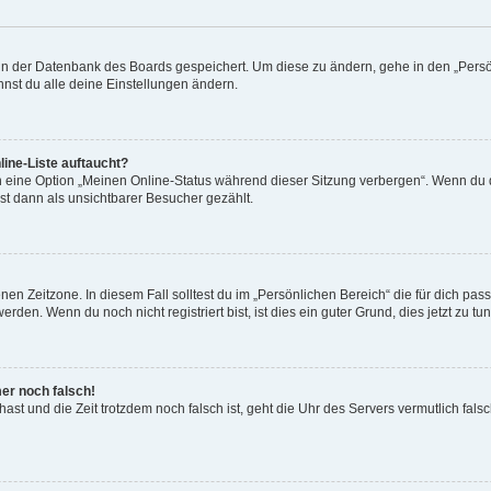
n in der Datenbank des Boards gespeichert. Um diese zu ändern, gehe in den „Persö
nst du alle deine Einstellungen ändern.
ine-Liste auftaucht?
n eine Option „Meinen Online-Status während dieser Sitzung verbergen“. Wenn du d
st dann als unsichtbarer Besucher gezählt.
en Zeitzone. In diesem Fall solltest du im „Persönlichen Bereich“ die für dich passe
den. Wenn du noch nicht registriert bist, ist dies ein guter Grund, dies jetzt zu tun
mer noch falsch!
t hast und die Zeit trotzdem noch falsch ist, geht die Uhr des Servers vermutlich fal