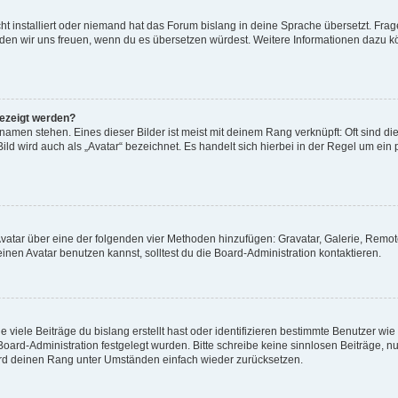
t installiert oder niemand hat das Forum bislang in deine Sprache übersetzt. Frag
, würden wir uns freuen, wenn du es übersetzen würdest. Weitere Informationen dazu
gezeigt werden?
amen stehen. Eines dieser Bilder ist meist mit deinem Rang verknüpft: Oft sind di
ld wird auch als „Avatar“ bezeichnet. Es handelt sich hierbei in der Regel um ein
 Avatar über eine der folgenden vier Methoden hinzufügen: Gravatar, Galerie, Rem
en Avatar benutzen kannst, solltest du die Board-Administration kontaktieren.
viele Beiträge du bislang erstellt hast oder identifizieren bestimmte Benutzer w
 Board-Administration festgelegt wurden. Bitte schreibe keine sinnlosen Beiträge
wird deinen Rang unter Umständen einfach wieder zurücksetzen.