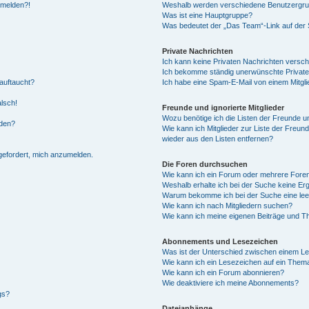
anmelden?!
Weshalb werden verschiedene Benutzergrupp
Was ist eine Hauptgruppe?
Was bedeutet der „Das Team“-Link auf der S
Private Nachrichten
Ich kann keine Privaten Nachrichten versch
Ich bekomme ständig unerwünschte Private
auftaucht?
Ich habe eine Spam-E-Mail von einem Mitgli
alsch!
Freunde und ignorierte Mitglieder
Wozu benötige ich die Listen der Freunde un
rden?
Wie kann ich Mitglieder zur Liste der Freund
wieder aus den Listen entfernen?
fgefordert, mich anzumelden.
Die Foren durchsuchen
Wie kann ich ein Forum oder mehrere For
Weshalb erhalte ich bei der Suche keine Er
Warum bekomme ich bei der Suche eine lee
Wie kann ich nach Mitgliedern suchen?
Wie kann ich meine eigenen Beiträge und T
Abonnements und Lesezeichen
Was ist der Unterschied zwischen einem L
Wie kann ich ein Lesezeichen auf ein Them
Wie kann ich ein Forum abonnieren?
Wie deaktiviere ich meine Abonnements?
gs?
Dateianhänge