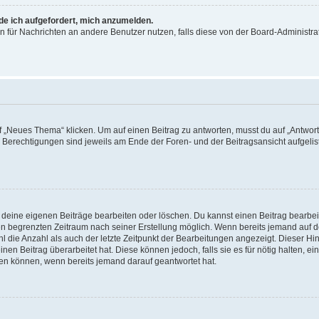
rde ich aufgefordert, mich anzumelden.
ion für Nachrichten an andere Benutzer nutzen, falls diese von der Board-Administ
„Neues Thema“ klicken. Um auf einen Beitrag zu antworten, musst du auf „Antworte
e Berechtigungen sind jeweils am Ende der Foren- und der Beitragsansicht aufgeliste
r deine eigenen Beiträge bearbeiten oder löschen. Du kannst einen Beitrag bearbe
inen begrenzten Zeitraum nach seiner Erstellung möglich. Wenn bereits jemand auf de
 die Anzahl als auch der letzte Zeitpunkt der Bearbeitungen angezeigt. Dieser Hi
en Beitrag überarbeitet hat. Diese können jedoch, falls sie es für nötig halten, ei
hen können, wenn bereits jemand darauf geantwortet hat.