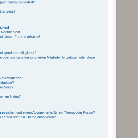
en farbig dargestellt?
tartseite?
icken!
 Nachrichten!
ed dieses Forums erhalten!
d ignorierten Mitglieder?
e oder zur Liste der ignorierten Mitglieder hinzufügen oder diese
en durchsuchen?
gebnisse?
re Seite?
hemen finden?
esezeichen und einem Abonnements für ein Thema oder Forum?
a setzen oder ein Thema abonnieren?