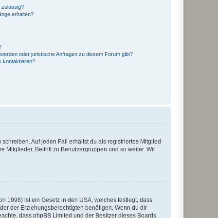
 zulässig?
hänge erhalten?
?
hwerden oder juristische Anfragen zu diesem Forum gibt?
s kontaktieren?
chreiben. Auf jeden Fall erhältst du als registriertes Mitglied
e Mitglieder, Beitritt zu Benutzergruppen und so weiter. Wir
n 1998) ist ein Gesetz in den USA, welches festlegt, dass
der der Erziehungsberechtigten benötigen. Wenn du dir
te beachte, dass phpBB Limited und der Besitzer dieses Boards