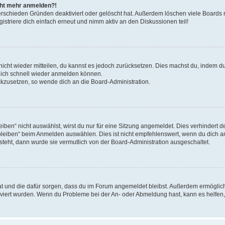
icht mehr anmelden?!
erschieden Gründen deaktiviert oder gelöscht hat. Außerdem löschen viele Boards r
triere dich einfach erneut und nimm aktiv an den Diskussionen teil!
 nicht wieder mitteilen, du kannst es jedoch zurücksetzen. Dies machst du, indem 
 dich schnell wieder anmelden können.
ückzusetzen, so wende dich an die Board-Administration.
en“ nicht auswählst, wirst du nur für eine Sitzung angemeldet. Dies verhindert 
leiben“ beim Anmelden auswählen. Dies ist nicht empfehlenswert, wenn du dich an
 steht, dann wurde sie vermutlich von der Board-Administration ausgeschaltet.
 hat und die dafür sorgen, dass du im Forum angemeldet bleibst. Außerdem ermögli
tiviert wurden. Wenn du Probleme bei der An- oder Abmeldung hast, kann es helfen