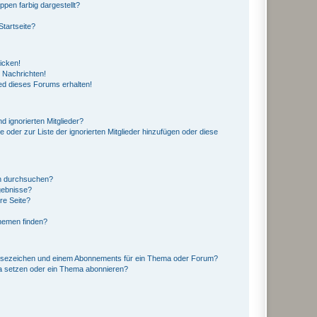
en farbig dargestellt?
tartseite?
icken!
 Nachrichten!
ed dieses Forums erhalten!
d ignorierten Mitglieder?
e oder zur Liste der ignorierten Mitglieder hinzufügen oder diese
en durchsuchen?
gebnisse?
re Seite?
hemen finden?
esezeichen und einem Abonnements für ein Thema oder Forum?
a setzen oder ein Thema abonnieren?