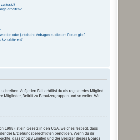
 zulässig?
hänge erhalten?
?
hwerden oder juristische Anfragen zu diesem Forum gibt?
s kontaktieren?
chreiben. Auf jeden Fall erhältst du als registriertes Mitglied
e Mitglieder, Beitritt zu Benutzergruppen und so weiter. Wir
n 1998) ist ein Gesetz in den USA, welches festlegt, dass
der der Erziehungsberechtigten benötigen. Wenn du dir
te beachte, dass phpBB Limited und der Besitzer dieses Boards