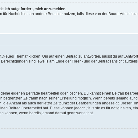
rde ich aufgefordert, mich anzumelden.
ion für Nachrichten an andere Benutzer nutzen, falls diese von der Board-Administ
„Neues Thema“ klicken. Um auf einen Beitrag zu antworten, musst du auf „Antworte
e Berechtigungen sind jeweils am Ende der Foren- und der Beitragsansicht aufgeliste
r deine eigenen Beiträge bearbeiten oder löschen. Du kannst einen Beitrag bearbe
inen begrenzten Zeitraum nach seiner Erstellung möglich. Wenn bereits jemand auf de
 die Anzahl als auch der letzte Zeitpunkt der Bearbeitungen angezeigt. Dieser Hi
en Beitrag überarbeitet hat. Diese können jedoch, falls sie es für nötig halten, ei
hen können, wenn bereits jemand darauf geantwortet hat.