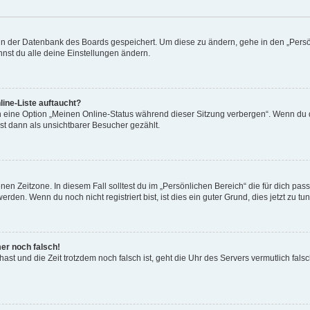
n in der Datenbank des Boards gespeichert. Um diese zu ändern, gehe in den „Persö
nst du alle deine Einstellungen ändern.
ine-Liste auftaucht?
n eine Option „Meinen Online-Status während dieser Sitzung verbergen“. Wenn du d
st dann als unsichtbarer Besucher gezählt.
en Zeitzone. In diesem Fall solltest du im „Persönlichen Bereich“ die für dich passe
den. Wenn du noch nicht registriert bist, ist dies ein guter Grund, dies jetzt zu tun
mer noch falsch!
t hast und die Zeit trotzdem noch falsch ist, geht die Uhr des Servers vermutlich fal