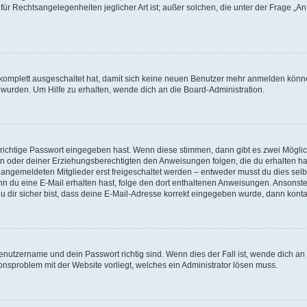
für Rechtsangelegenheiten jeglicher Art ist; außer solchen, die unter der Frage „
.
g komplett ausgeschaltet hat, damit sich keine neuen Benutzer mehr anmelden könn
 wurden. Um Hilfe zu erhalten, wende dich an die Board-Administration.
 richtige Passwort eingegeben hast. Wenn diese stimmen, dann gibt es zwei Mögl
tern oder deiner Erziehungsberechtigten den Anweisungen folgen, die du erhalten ha
u angemeldeten Mitglieder erst freigeschaltet werden – entweder musst du dies selbs
. Wenn du eine E-Mail erhalten hast, folge den dort enthaltenen Anweisungen. Ansons
 dir sicher bist, dass deine E-Mail-Adresse korrekt eingegeben wurde, dann kontak
Benutzername und dein Passwort richtig sind. Wenn dies der Fall ist, wende dich a
ionsproblem mit der Website vorliegt, welches ein Administrator lösen muss.