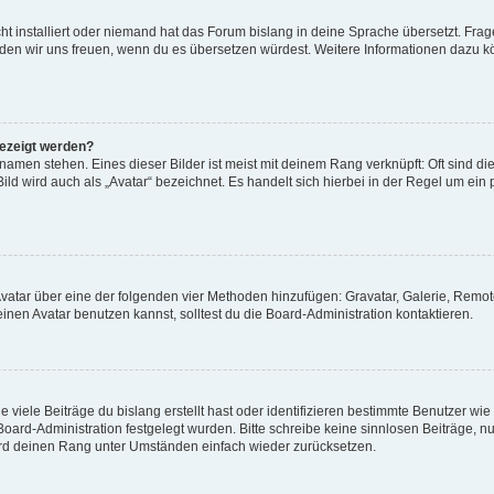
t installiert oder niemand hat das Forum bislang in deine Sprache übersetzt. Frag
, würden wir uns freuen, wenn du es übersetzen würdest. Weitere Informationen dazu
gezeigt werden?
amen stehen. Eines dieser Bilder ist meist mit deinem Rang verknüpft: Oft sind di
ld wird auch als „Avatar“ bezeichnet. Es handelt sich hierbei in der Regel um ein
 Avatar über eine der folgenden vier Methoden hinzufügen: Gravatar, Galerie, Rem
en Avatar benutzen kannst, solltest du die Board-Administration kontaktieren.
viele Beiträge du bislang erstellt hast oder identifizieren bestimmte Benutzer w
 Board-Administration festgelegt wurden. Bitte schreibe keine sinnlosen Beiträge
wird deinen Rang unter Umständen einfach wieder zurücksetzen.