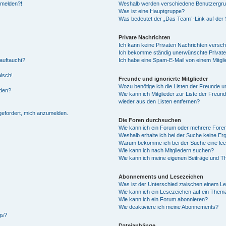
anmelden?!
Weshalb werden verschiedene Benutzergrupp
Was ist eine Hauptgruppe?
Was bedeutet der „Das Team“-Link auf der S
Private Nachrichten
Ich kann keine Privaten Nachrichten versch
Ich bekomme ständig unerwünschte Private
auftaucht?
Ich habe eine Spam-E-Mail von einem Mitgli
alsch!
Freunde und ignorierte Mitglieder
Wozu benötige ich die Listen der Freunde un
rden?
Wie kann ich Mitglieder zur Liste der Freund
wieder aus den Listen entfernen?
fgefordert, mich anzumelden.
Die Foren durchsuchen
Wie kann ich ein Forum oder mehrere For
Weshalb erhalte ich bei der Suche keine Er
Warum bekomme ich bei der Suche eine lee
Wie kann ich nach Mitgliedern suchen?
Wie kann ich meine eigenen Beiträge und T
Abonnements und Lesezeichen
Was ist der Unterschied zwischen einem L
Wie kann ich ein Lesezeichen auf ein Them
Wie kann ich ein Forum abonnieren?
Wie deaktiviere ich meine Abonnements?
gs?
Dateianhänge