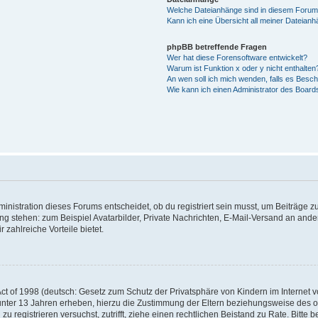
Welche Dateianhänge sind in diesem Forum
Kann ich eine Übersicht all meiner Dateian
phpBB betreffende Fragen
Wer hat diese Forensoftware entwickelt?
Warum ist Funktion x oder y nicht enthalten
An wen soll ich mich wenden, falls es Besc
Wie kann ich einen Administrator des Board
istration dieses Forums entscheidet, ob du registriert sein musst, um Beiträge zu s
ung stehen: zum Beispiel Avatarbilder, Private Nachrichten, E-Mail-Versand an ander
 zahlreiche Vorteile bietet.
t of 1998 (deutsch: Gesetz zum Schutz der Privatsphäre von Kindern im Internet vo
unter 13 Jahren erheben, hierzu die Zustimmung der Eltern beziehungsweise des o
h zu registrieren versuchst, zutrifft, ziehe einen rechtlichen Beistand zu Rate. Bit