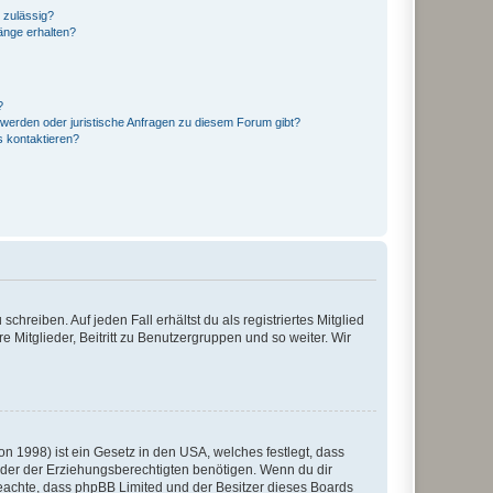
 zulässig?
hänge erhalten?
?
hwerden oder juristische Anfragen zu diesem Forum gibt?
s kontaktieren?
chreiben. Auf jeden Fall erhältst du als registriertes Mitglied
e Mitglieder, Beitritt zu Benutzergruppen und so weiter. Wir
n 1998) ist ein Gesetz in den USA, welches festlegt, dass
der der Erziehungsberechtigten benötigen. Wenn du dir
te beachte, dass phpBB Limited und der Besitzer dieses Boards