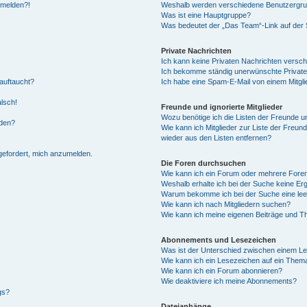
anmelden?!
Weshalb werden verschiedene Benutzergrupp
Was ist eine Hauptgruppe?
Was bedeutet der „Das Team“-Link auf der S
Private Nachrichten
Ich kann keine Privaten Nachrichten versch
Ich bekomme ständig unerwünschte Private
auftaucht?
Ich habe eine Spam-E-Mail von einem Mitgli
alsch!
Freunde und ignorierte Mitglieder
Wozu benötige ich die Listen der Freunde un
rden?
Wie kann ich Mitglieder zur Liste der Freund
wieder aus den Listen entfernen?
fgefordert, mich anzumelden.
Die Foren durchsuchen
Wie kann ich ein Forum oder mehrere For
Weshalb erhalte ich bei der Suche keine Er
Warum bekomme ich bei der Suche eine lee
Wie kann ich nach Mitgliedern suchen?
Wie kann ich meine eigenen Beiträge und T
Abonnements und Lesezeichen
Was ist der Unterschied zwischen einem L
Wie kann ich ein Lesezeichen auf ein Them
Wie kann ich ein Forum abonnieren?
Wie deaktiviere ich meine Abonnements?
gs?
Dateianhänge