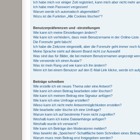
Ich habe mich vor einiger Zeit registriert, kann mich aber nicht mehr 
Ich habe mein Passwort vergessen!
Warum werde ich automatisch abgemeldet?
Wozu ist die Funktion „Alle Cookies löschen“?
Benutzerpräferenzen und -einstellungen
Wie kann ich meine Einstellungen ändern?
Wie kann ich verhindern, dass mein Benutzername in der Online-Liste 
Die Forenuhr geht falsch!
Ich habe die Zeitzone eingestellt, aber die Forenuhr geht immer noch f
Meine Sprache steht auf diesem Board nicht zur Auswahl!
Was sind das für Bilder, die bei meinem Benutzernamen angezeigt we
Wie verwende ich einen Avatar?
Was ist mein Rang und wie kann ich ihn ändern?
Wenn ich bei einem Benutzer auf den E-Mail-Link klicke, werde ich au
Beiträge schreiben
Wie erstelle ich ein neues Thema oder eine Antwort?
Wie kann ich einen Beitrag bearbeiten oder löschen?
Wie kann ich meinem Beitrag eine Signatur anfügen?
Wie kann ich eine Umfrage erstellen?
Wieso kann ich nicht mehr Antwortmöglichkeiten erstellen?
Wie bearbeite oder lösche ich eine Umfrage?
Warum kann ich auf bestimmte Foren nicht zugreifen?
Weshalb kann ich keine Dateianhänge anfügen?
Weshalb wurde ich verwarnt?
Wie kann ich Beiträge den Moderatoren melden?
Was bewirkt die „Speichern“-Schaltfläche beim Schreiben eines Beitra
Warum muss mein Beitrag erst freigegeben werden?