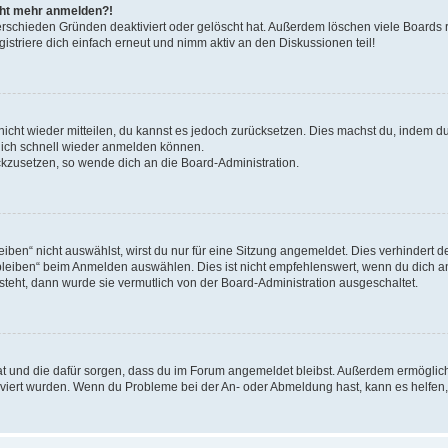
icht mehr anmelden?!
erschieden Gründen deaktiviert oder gelöscht hat. Außerdem löschen viele Boards r
triere dich einfach erneut und nimm aktiv an den Diskussionen teil!
 nicht wieder mitteilen, du kannst es jedoch zurücksetzen. Dies machst du, indem 
 dich schnell wieder anmelden können.
ückzusetzen, so wende dich an die Board-Administration.
en“ nicht auswählst, wirst du nur für eine Sitzung angemeldet. Dies verhindert 
leiben“ beim Anmelden auswählen. Dies ist nicht empfehlenswert, wenn du dich an
 steht, dann wurde sie vermutlich von der Board-Administration ausgeschaltet.
 hat und die dafür sorgen, dass du im Forum angemeldet bleibst. Außerdem ermögli
tiviert wurden. Wenn du Probleme bei der An- oder Abmeldung hast, kann es helfen