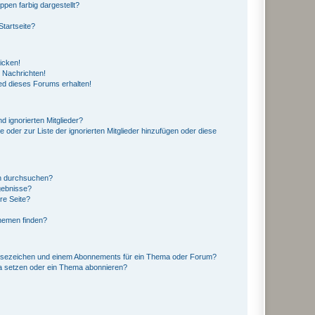
en farbig dargestellt?
tartseite?
icken!
 Nachrichten!
ed dieses Forums erhalten!
d ignorierten Mitglieder?
e oder zur Liste der ignorierten Mitglieder hinzufügen oder diese
en durchsuchen?
gebnisse?
re Seite?
hemen finden?
esezeichen und einem Abonnements für ein Thema oder Forum?
a setzen oder ein Thema abonnieren?