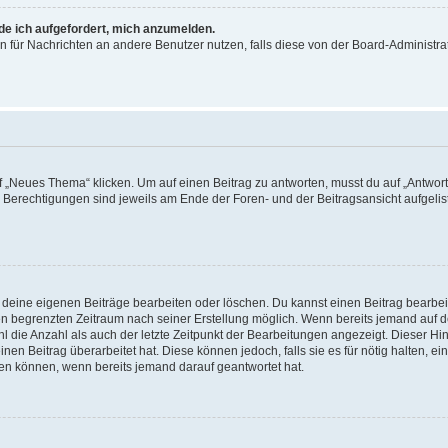
rde ich aufgefordert, mich anzumelden.
ion für Nachrichten an andere Benutzer nutzen, falls diese von der Board-Administ
„Neues Thema“ klicken. Um auf einen Beitrag zu antworten, musst du auf „Antworte
e Berechtigungen sind jeweils am Ende der Foren- und der Beitragsansicht aufgeliste
r deine eigenen Beiträge bearbeiten oder löschen. Du kannst einen Beitrag bearbe
inen begrenzten Zeitraum nach seiner Erstellung möglich. Wenn bereits jemand auf de
 die Anzahl als auch der letzte Zeitpunkt der Bearbeitungen angezeigt. Dieser Hi
en Beitrag überarbeitet hat. Diese können jedoch, falls sie es für nötig halten, ei
hen können, wenn bereits jemand darauf geantwortet hat.