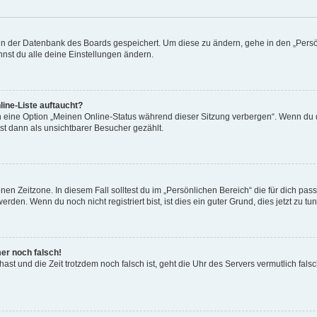
n in der Datenbank des Boards gespeichert. Um diese zu ändern, gehe in den „Persö
nst du alle deine Einstellungen ändern.
ine-Liste auftaucht?
n eine Option „Meinen Online-Status während dieser Sitzung verbergen“. Wenn du d
st dann als unsichtbarer Besucher gezählt.
en Zeitzone. In diesem Fall solltest du im „Persönlichen Bereich“ die für dich passe
den. Wenn du noch nicht registriert bist, ist dies ein guter Grund, dies jetzt zu tun
mer noch falsch!
t hast und die Zeit trotzdem noch falsch ist, geht die Uhr des Servers vermutlich fal