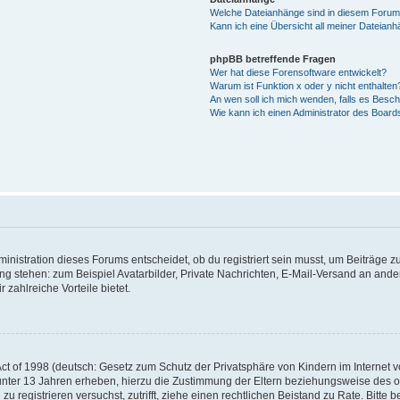
Welche Dateianhänge sind in diesem Forum
Kann ich eine Übersicht all meiner Dateian
phpBB betreffende Fragen
Wer hat diese Forensoftware entwickelt?
Warum ist Funktion x oder y nicht enthalten
An wen soll ich mich wenden, falls es Besc
Wie kann ich einen Administrator des Board
istration dieses Forums entscheidet, ob du registriert sein musst, um Beiträge zu s
ung stehen: zum Beispiel Avatarbilder, Private Nachrichten, E-Mail-Versand an ander
 zahlreiche Vorteile bietet.
t of 1998 (deutsch: Gesetz zum Schutz der Privatsphäre von Kindern im Internet vo
unter 13 Jahren erheben, hierzu die Zustimmung der Eltern beziehungsweise des o
h zu registrieren versuchst, zutrifft, ziehe einen rechtlichen Beistand zu Rate. Bit