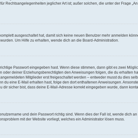
für Rechtsangelegenheiten jeglicher Art ist; außer solchen, die unter der Frage „
.
g komplett ausgeschaltet hat, damit sich keine neuen Benutzer mehr anmelden könn
 wurden. Um Hilfe zu erhalten, wende dich an die Board-Administration.
 richtige Passwort eingegeben hast. Wenn diese stimmen, dann gibt es zwei Mögl
tern oder deiner Erziehungsberechtigten den Anweisungen folgen, die du erhalten ha
u angemeldeten Mitglieder erst freigeschaltet werden – entweder musst du dies selbs
. Wenn du eine E-Mail erhalten hast, folge den dort enthaltenen Anweisungen. Ansons
 dir sicher bist, dass deine E-Mail-Adresse korrekt eingegeben wurde, dann kontak
Benutzername und dein Passwort richtig sind. Wenn dies der Fall ist, wende dich a
ionsproblem mit der Website vorliegt, welches ein Administrator lösen muss.