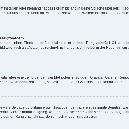
t installiert oder niemand hat das Forum bislang in deine Sprache übersetzt. Frag
, würden wir uns freuen, wenn du es übersetzen würdest. Weitere Informationen dazu
gezeigt werden?
amen stehen. Eines dieser Bilder ist meist mit deinem Rang verknüpft: Oft sind di
ld wird auch als „Avatar“ bezeichnet. Es handelt sich hierbei in der Regel um ein
 Avatar über eine der folgenden vier Methoden hinzufügen: Gravatar, Galerie, Rem
en Avatar benutzen kannst, solltest du die Board-Administration kontaktieren.
viele Beiträge du bislang erstellt hast oder identifizieren bestimmte Benutzer w
 Board-Administration festgelegt wurden. Bitte schreibe keine sinnlosen Beiträge
wird deinen Rang unter Umständen einfach wieder zurücksetzen.