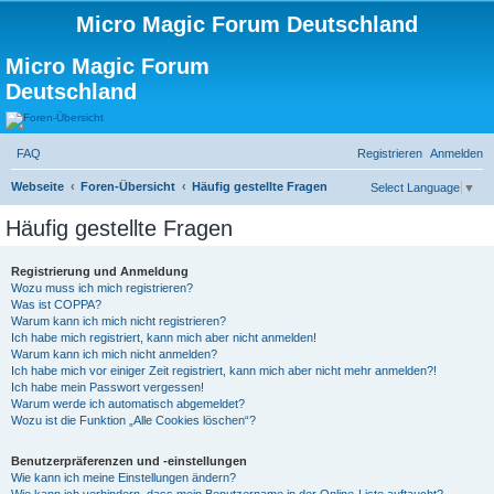
Micro Magic Forum Deutschland
Micro Magic Forum
Deutschland
FAQ
Registrieren
Anmelden
S
Webseite
Foren-Übersicht
Häufig gestellte Fragen
Select Language
▼
u
Häufig gestellte Fragen
c
h
Registrierung und Anmeldung
Wozu muss ich mich registrieren?
e
Was ist COPPA?
Warum kann ich mich nicht registrieren?
Ich habe mich registriert, kann mich aber nicht anmelden!
Warum kann ich mich nicht anmelden?
Ich habe mich vor einiger Zeit registriert, kann mich aber nicht mehr anmelden?!
Ich habe mein Passwort vergessen!
Warum werde ich automatisch abgemeldet?
Wozu ist die Funktion „Alle Cookies löschen“?
Benutzerpräferenzen und -einstellungen
Wie kann ich meine Einstellungen ändern?
Wie kann ich verhindern, dass mein Benutzername in der Online-Liste auftaucht?