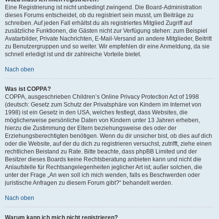
Eine Registrierung ist nicht unbedingt zwingend. Die Board-Administration
dieses Forums entscheidet, ob du registriert sein musst, um Beiträge zu
schreiben. Auf jeden Fall erhältst du als registriertes Mitglied Zugriff auf
zusätzliche Funktionen, die Gästen nicht zur Verfügung stehen: zum Beispiel
Avatarbilder, Private Nachrichten, E-Mail-Versand an andere Mitglieder, Beitritt
zu Benutzergruppen und so weiter. Wir empfehlen dir eine Anmeldung, da sie
schnell erledigt ist und dir zahlreiche Vorteile bietet.
Nach oben
Was ist COPPA?
COPPA, ausgeschrieben Children’s Online Privacy Protection Act of 1998
(deutsch: Gesetz zum Schutz der Privatsphäre von Kindern im Internet von
1998) ist ein Gesetz in den USA, welches festlegt, dass Websites, die
möglicherweise persönliche Daten von Kindern unter 13 Jahren erheben,
hierzu die Zustimmung der Eltern beziehungsweise des oder der
Erziehungsberechtigten benötigen. Wenn du dir unsicher bist, ob dies auf dich
oder die Website, auf der du dich zu registrieren versuchst, zutrifft, ziehe einen
rechtlichen Beistand zu Rate. Bitte beachte, dass phpBB Limited und der
Besitzer dieses Boards keine Rechtsberatung anbieten kann und nicht die
Anlaufstelle für Rechtsangelegenheiten jeglicher Art ist; außer solchen, die
unter der Frage „An wen soll ich mich wenden, falls es Beschwerden oder
juristische Anfragen zu diesem Forum gibt?“ behandelt werden.
Nach oben
Warum kann ich mich nicht registrieren?