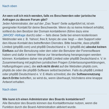
Nach oben
An wen soll ich mich wenden, falls es Beschwerden oder juristische
Anfragen zu diesem Forum gibt?
Jeder Administrator, der auf der „Das Team“-Seite aufgeführt ist, ist ein
geeigneter Kontakt für deine Beschwerde. Wenn du so keine Antwort erhältst,
solltest du den Besitzer der Domain kontaktieren (führe dazu eine
„WHOIS“-Abfrage
durch) oder — falls diese Seite bei einem kostenlosen
Webhoster wie z. B. Yahoo!, free.fr, funpic.de usw. liegt — den Support oder
den Abuse-Kontakt des betreffenden Dienstes. Bitte beachte, dass phpBB
Limited (phpBB.com) und phpBB Deutschland e. V. (phpBB.de)
absolut keinen
Einfluss
auf die Benutzung oder den oder die Benutzer der Forensoftware
haben und dafür in keiner Weise zur Verantwortung herangezogen werden
können. Kontaktiere daher nie phpBB Limited oder phpBB Deutschland e. V. in
Zusammenhang mit jeglichen juristischen Fragen (Unterlassungserklärungen,
Haftungsfragen usw.), die
sich nicht direkt
auf die Websiten phpbb.com,
phpbb.de oder die phpBB-Software selbst beziehen. Falls du phpBB Limited
oder phpBB Deutschland e. V. E-Mails schreibst, die die
Softwarenutzung
durch Dritte
betreffen, so wirst du, wenn überhaupt, höchstens eine knappe
Antwort erhalten.
Nach oben
Wie kann ich einen Administrator des Boards kontaktieren?
Alle Benutzer des Boards können das Kontaktformular nutzen, wenn die
Funktion durch die Board-Administration aktiviert wurde.