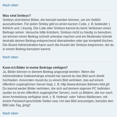
Nach oben
Was sind Smileys?
Smileys sind kleine Bilder, die benutzt werden können, um ein Gefühl
auszudrücken. Für jeden Smiley gibt es einen kurzen Code, z. B. bedeutet :)
fröhlich und :( traurig. Die Liste aller Smileys kannst du beim Verfassen eines
Beitrags sehen. Versuche bitte trotzdem, Smileys nicht zu häufig zu benutzen,
sie können einen Beitrag schnell unlesbar machen und ein Moderator könnte
deshalb deinen Beitrag entsprechend überarbeiten oder gar komplett löschen.
Die Board-Administration kann auch die Anzahl der Smileys begrenzen, die du
in einem Beitrag benutzen kannst.
Nach oben
Kann ich Bilder in meine Beiträge einfügen?
Ja, Bilder können in deinem Beitrag angezeigt werden. Wenn die
Administration Dateianhänge erlaubt hat, kannst du das Bild auch direkt
hochladen. Ansonsten musst du zu einem Bild verlinken, das auf einem
öffentlich zugänglichen Server liegt, z. B. http://www.domain.tld/mein-bild.gif.
Du kannst weder Bilder verlinken, die sich auf deinem eigenen PC befinden
(außer es ist ein öffentlich zugänglicher Server), noch zu Bildern, die nur nach
einer Anmeldung verfügbar sind, z. B. Hotmail- oder Yahoo-Mailboxen, mit
einem Passwort geschützte Seiten usw. Um das Bild anzuzeigen, benutze den
BBCode-Tag „[img]“.
Nach oben