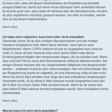
Es kann sein, dass die Board-Administration die Registrierung komplett
ausgeschaltet hat, damit sich keine neuen Benutzer mehr anmelden können.
Es könnte auch sein, dass deine IP-Adresse oder der Benutzername, mit dem
du dich registrieren möchtest, gesperrt wurden. Um Hilfe zu erhalten, wende
dich an die Board-Administration.
Nach oben
Ich habe mich registriert, kann mich aber nicht anmelden!
Überprüfe zuerst, ob du den richtigen Benutzernamen und das richtige
Passwort eingegeben hast. Wenn diese stimmen, dann gibt es zwei
Möglichkeiten. Wenn
COPPA
aktiviert ist und du angegeben hast, dass du
unter 13 Jahre alt bist, musst du bzw. einer deiner Eltern oder deiner
Erziehungsberechtigten den Anweisungen folgen, die du erhalten hast. Wenn
dies nicht der Fall ist, muss dein Benutzerkonto vielleicht aktiviert werden. Bei
einigen Boards müssen alle neu angemeldeten Mitglieder erst freigeschaltet
werden – entweder musst du dies selbst erledigen oder ein Administrator. Bei
der Registrierung wurde dir mitgeteilt, ob eine Aktivierung nötig ist oder nicht.
Wenn du eine E-Mail erhalten hast, folge den dort enthaltenen Anweisungen.
Ansonsten prüfe, ob du deine E-Mail-Adresse korrekt eingegeben hast oder
die E-Mail von einem Spam-Filter blockiert wurde. Wenn du dir sicher bist,
dass deine E-Mail-Adresse korrekt eingegeben wurde, dann kontaktiere einen
Administrator.
Nach oben
Warum kann ich mich nicht anmelden?