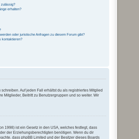
 zulässig?
hänge erhalten?
?
hwerden oder juristische Anfragen zu diesem Forum gibt?
s kontaktieren?
chreiben. Auf jeden Fall erhältst du als registriertes Mitglied
e Mitglieder, Beitritt zu Benutzergruppen und so weiter. Wir
n 1998) ist ein Gesetz in den USA, welches festlegt, dass
der der Erziehungsberechtigten benötigen. Wenn du dir
te beachte, dass phpBB Limited und der Besitzer dieses Boards