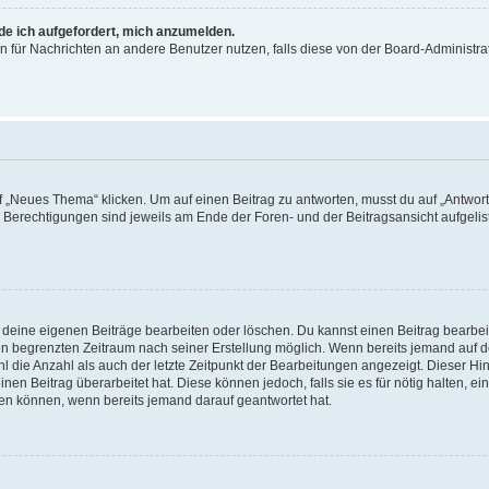
rde ich aufgefordert, mich anzumelden.
ion für Nachrichten an andere Benutzer nutzen, falls diese von der Board-Administ
„Neues Thema“ klicken. Um auf einen Beitrag zu antworten, musst du auf „Antworte
e Berechtigungen sind jeweils am Ende der Foren- und der Beitragsansicht aufgeliste
r deine eigenen Beiträge bearbeiten oder löschen. Du kannst einen Beitrag bearbe
inen begrenzten Zeitraum nach seiner Erstellung möglich. Wenn bereits jemand auf de
 die Anzahl als auch der letzte Zeitpunkt der Bearbeitungen angezeigt. Dieser Hi
en Beitrag überarbeitet hat. Diese können jedoch, falls sie es für nötig halten, ei
hen können, wenn bereits jemand darauf geantwortet hat.