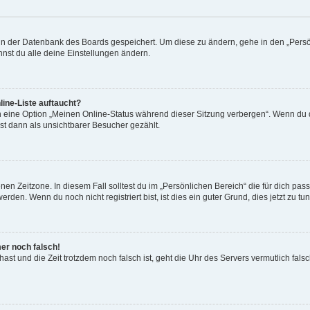
n in der Datenbank des Boards gespeichert. Um diese zu ändern, gehe in den „Persö
nst du alle deine Einstellungen ändern.
ine-Liste auftaucht?
n eine Option „Meinen Online-Status während dieser Sitzung verbergen“. Wenn du d
st dann als unsichtbarer Besucher gezählt.
en Zeitzone. In diesem Fall solltest du im „Persönlichen Bereich“ die für dich passe
den. Wenn du noch nicht registriert bist, ist dies ein guter Grund, dies jetzt zu tun
mer noch falsch!
t hast und die Zeit trotzdem noch falsch ist, geht die Uhr des Servers vermutlich fal