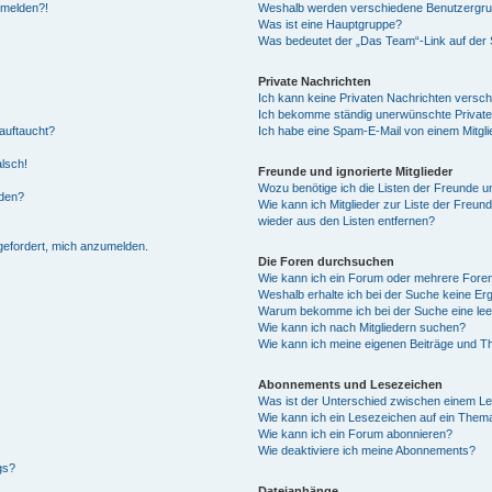
anmelden?!
Weshalb werden verschiedene Benutzergrupp
Was ist eine Hauptgruppe?
Was bedeutet der „Das Team“-Link auf der S
Private Nachrichten
Ich kann keine Privaten Nachrichten versch
Ich bekomme ständig unerwünschte Private
auftaucht?
Ich habe eine Spam-E-Mail von einem Mitgli
alsch!
Freunde und ignorierte Mitglieder
Wozu benötige ich die Listen der Freunde un
rden?
Wie kann ich Mitglieder zur Liste der Freund
wieder aus den Listen entfernen?
fgefordert, mich anzumelden.
Die Foren durchsuchen
Wie kann ich ein Forum oder mehrere For
Weshalb erhalte ich bei der Suche keine Er
Warum bekomme ich bei der Suche eine lee
Wie kann ich nach Mitgliedern suchen?
Wie kann ich meine eigenen Beiträge und T
Abonnements und Lesezeichen
Was ist der Unterschied zwischen einem L
Wie kann ich ein Lesezeichen auf ein Them
Wie kann ich ein Forum abonnieren?
Wie deaktiviere ich meine Abonnements?
gs?
Dateianhänge