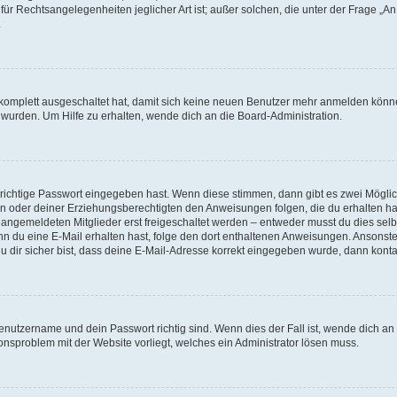
für Rechtsangelegenheiten jeglicher Art ist; außer solchen, die unter der Frage „
.
g komplett ausgeschaltet hat, damit sich keine neuen Benutzer mehr anmelden könn
 wurden. Um Hilfe zu erhalten, wende dich an die Board-Administration.
 richtige Passwort eingegeben hast. Wenn diese stimmen, dann gibt es zwei Mögl
tern oder deiner Erziehungsberechtigten den Anweisungen folgen, die du erhalten ha
u angemeldeten Mitglieder erst freigeschaltet werden – entweder musst du dies selbs
. Wenn du eine E-Mail erhalten hast, folge den dort enthaltenen Anweisungen. Ansons
 dir sicher bist, dass deine E-Mail-Adresse korrekt eingegeben wurde, dann kontak
Benutzername und dein Passwort richtig sind. Wenn dies der Fall ist, wende dich a
ionsproblem mit der Website vorliegt, welches ein Administrator lösen muss.