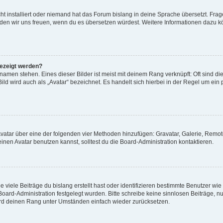
t installiert oder niemand hat das Forum bislang in deine Sprache übersetzt. Frag
, würden wir uns freuen, wenn du es übersetzen würdest. Weitere Informationen dazu
gezeigt werden?
amen stehen. Eines dieser Bilder ist meist mit deinem Rang verknüpft: Oft sind di
ld wird auch als „Avatar“ bezeichnet. Es handelt sich hierbei in der Regel um ein
 Avatar über eine der folgenden vier Methoden hinzufügen: Gravatar, Galerie, Rem
en Avatar benutzen kannst, solltest du die Board-Administration kontaktieren.
viele Beiträge du bislang erstellt hast oder identifizieren bestimmte Benutzer w
 Board-Administration festgelegt wurden. Bitte schreibe keine sinnlosen Beiträge
wird deinen Rang unter Umständen einfach wieder zurücksetzen.