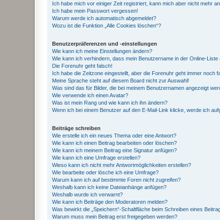
Ich habe mich vor einiger Zeit registriert, kann mich aber nicht mehr 
Ich habe mein Passwort vergessen!
Warum werde ich automatisch abgemeldet?
Wozu ist die Funktion „Alle Cookies löschen“?
Benutzerpräferenzen und -einstellungen
Wie kann ich meine Einstellungen ändern?
Wie kann ich verhindern, dass mein Benutzername in der Online-Liste 
Die Forenuhr geht falsch!
Ich habe die Zeitzone eingestellt, aber die Forenuhr geht immer noch f
Meine Sprache steht auf diesem Board nicht zur Auswahl!
Was sind das für Bilder, die bei meinem Benutzernamen angezeigt we
Wie verwende ich einen Avatar?
Was ist mein Rang und wie kann ich ihn ändern?
Wenn ich bei einem Benutzer auf den E-Mail-Link klicke, werde ich au
Beiträge schreiben
Wie erstelle ich ein neues Thema oder eine Antwort?
Wie kann ich einen Beitrag bearbeiten oder löschen?
Wie kann ich meinem Beitrag eine Signatur anfügen?
Wie kann ich eine Umfrage erstellen?
Wieso kann ich nicht mehr Antwortmöglichkeiten erstellen?
Wie bearbeite oder lösche ich eine Umfrage?
Warum kann ich auf bestimmte Foren nicht zugreifen?
Weshalb kann ich keine Dateianhänge anfügen?
Weshalb wurde ich verwarnt?
Wie kann ich Beiträge den Moderatoren melden?
Was bewirkt die „Speichern“-Schaltfläche beim Schreiben eines Beitra
Warum muss mein Beitrag erst freigegeben werden?