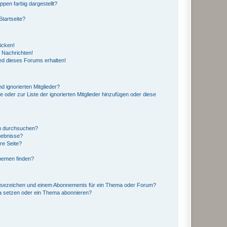
en farbig dargestellt?
tartseite?
icken!
 Nachrichten!
ed dieses Forums erhalten!
d ignorierten Mitglieder?
e oder zur Liste der ignorierten Mitglieder hinzufügen oder diese
en durchsuchen?
gebnisse?
re Seite?
hemen finden?
esezeichen und einem Abonnements für ein Thema oder Forum?
a setzen oder ein Thema abonnieren?