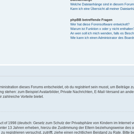
Welche Dateianhänge sind in diesem Forum
Kann ich eine Übersicht all meiner Dateian
phpBB betreffende Fragen
Wer hat diese Forensoftware entwickelt?
Warum ist Funktion x oder y nicht enthalten
An wen soll ich mich wenden, falls es Besc
Wie kann ich einen Administrator des Board
istration dieses Forums entscheidet, ob du registriert sein musst, um Beiträge zu s
ung stehen: zum Beispiel Avatarbilder, Private Nachrichten, E-Mail-Versand an ander
 zahlreiche Vorteile bietet.
t of 1998 (deutsch: Gesetz zum Schutz der Privatsphäre von Kindern im Internet vo
unter 13 Jahren erheben, hierzu die Zustimmung der Eltern beziehungsweise des o
h zu registrieren versuchst, zutrifft, ziehe einen rechtlichen Beistand zu Rate. Bit