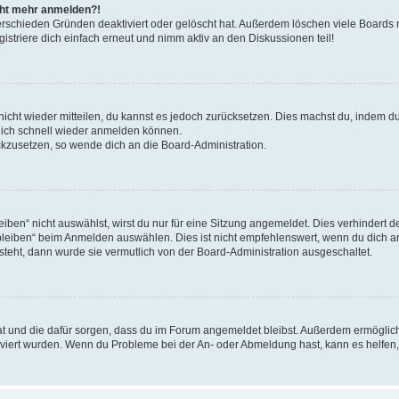
icht mehr anmelden?!
erschieden Gründen deaktiviert oder gelöscht hat. Außerdem löschen viele Boards r
triere dich einfach erneut und nimm aktiv an den Diskussionen teil!
 nicht wieder mitteilen, du kannst es jedoch zurücksetzen. Dies machst du, indem 
 dich schnell wieder anmelden können.
ückzusetzen, so wende dich an die Board-Administration.
en“ nicht auswählst, wirst du nur für eine Sitzung angemeldet. Dies verhindert 
leiben“ beim Anmelden auswählen. Dies ist nicht empfehlenswert, wenn du dich an
 steht, dann wurde sie vermutlich von der Board-Administration ausgeschaltet.
 hat und die dafür sorgen, dass du im Forum angemeldet bleibst. Außerdem ermögli
tiviert wurden. Wenn du Probleme bei der An- oder Abmeldung hast, kann es helfen