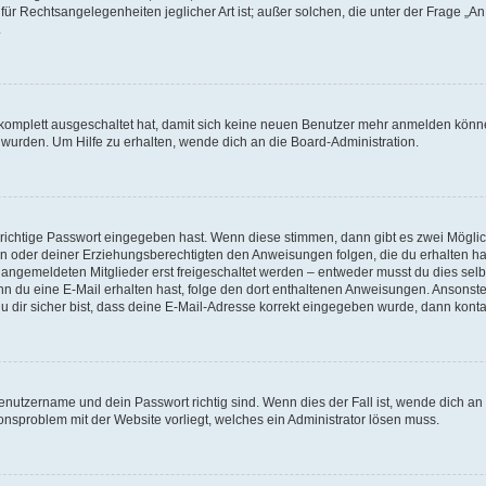
für Rechtsangelegenheiten jeglicher Art ist; außer solchen, die unter der Frage „
.
g komplett ausgeschaltet hat, damit sich keine neuen Benutzer mehr anmelden könn
 wurden. Um Hilfe zu erhalten, wende dich an die Board-Administration.
 richtige Passwort eingegeben hast. Wenn diese stimmen, dann gibt es zwei Mögl
tern oder deiner Erziehungsberechtigten den Anweisungen folgen, die du erhalten ha
u angemeldeten Mitglieder erst freigeschaltet werden – entweder musst du dies selbs
. Wenn du eine E-Mail erhalten hast, folge den dort enthaltenen Anweisungen. Ansons
 dir sicher bist, dass deine E-Mail-Adresse korrekt eingegeben wurde, dann kontak
Benutzername und dein Passwort richtig sind. Wenn dies der Fall ist, wende dich a
ionsproblem mit der Website vorliegt, welches ein Administrator lösen muss.