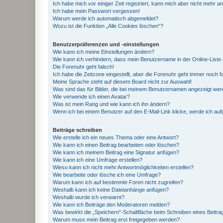
Ich habe mich vor einiger Zeit registriert, kann mich aber nicht mehr 
Ich habe mein Passwort vergessen!
Warum werde ich automatisch abgemeldet?
Wozu ist die Funktion „Alle Cookies löschen“?
Benutzerpräferenzen und -einstellungen
Wie kann ich meine Einstellungen ändern?
Wie kann ich verhindern, dass mein Benutzername in der Online-Liste 
Die Forenuhr geht falsch!
Ich habe die Zeitzone eingestellt, aber die Forenuhr geht immer noch f
Meine Sprache steht auf diesem Board nicht zur Auswahl!
Was sind das für Bilder, die bei meinem Benutzernamen angezeigt we
Wie verwende ich einen Avatar?
Was ist mein Rang und wie kann ich ihn ändern?
Wenn ich bei einem Benutzer auf den E-Mail-Link klicke, werde ich au
Beiträge schreiben
Wie erstelle ich ein neues Thema oder eine Antwort?
Wie kann ich einen Beitrag bearbeiten oder löschen?
Wie kann ich meinem Beitrag eine Signatur anfügen?
Wie kann ich eine Umfrage erstellen?
Wieso kann ich nicht mehr Antwortmöglichkeiten erstellen?
Wie bearbeite oder lösche ich eine Umfrage?
Warum kann ich auf bestimmte Foren nicht zugreifen?
Weshalb kann ich keine Dateianhänge anfügen?
Weshalb wurde ich verwarnt?
Wie kann ich Beiträge den Moderatoren melden?
Was bewirkt die „Speichern“-Schaltfläche beim Schreiben eines Beitra
Warum muss mein Beitrag erst freigegeben werden?