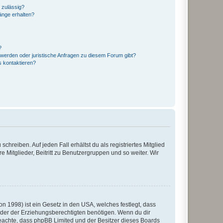
 zulässig?
hänge erhalten?
?
hwerden oder juristische Anfragen zu diesem Forum gibt?
s kontaktieren?
chreiben. Auf jeden Fall erhältst du als registriertes Mitglied
e Mitglieder, Beitritt zu Benutzergruppen und so weiter. Wir
n 1998) ist ein Gesetz in den USA, welches festlegt, dass
der der Erziehungsberechtigten benötigen. Wenn du dir
te beachte, dass phpBB Limited und der Besitzer dieses Boards