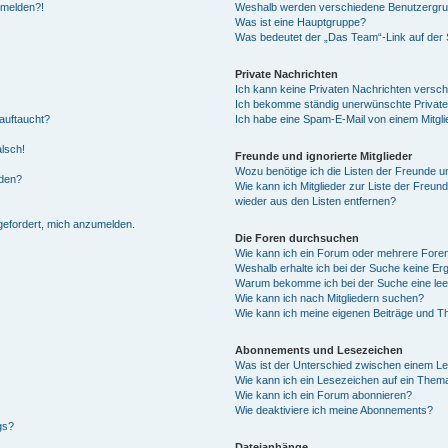
anmelden?!
Weshalb werden verschiedene Benutzergrupp
Was ist eine Hauptgruppe?
Was bedeutet der „Das Team“-Link auf der S
Private Nachrichten
Ich kann keine Privaten Nachrichten versch
Ich bekomme ständig unerwünschte Private
auftaucht?
Ich habe eine Spam-E-Mail von einem Mitgli
alsch!
Freunde und ignorierte Mitglieder
Wozu benötige ich die Listen der Freunde un
rden?
Wie kann ich Mitglieder zur Liste der Freund
wieder aus den Listen entfernen?
fgefordert, mich anzumelden.
Die Foren durchsuchen
Wie kann ich ein Forum oder mehrere For
Weshalb erhalte ich bei der Suche keine Er
Warum bekomme ich bei der Suche eine lee
Wie kann ich nach Mitgliedern suchen?
Wie kann ich meine eigenen Beiträge und T
Abonnements und Lesezeichen
Was ist der Unterschied zwischen einem L
Wie kann ich ein Lesezeichen auf ein Them
Wie kann ich ein Forum abonnieren?
Wie deaktiviere ich meine Abonnements?
gs?
Dateianhänge