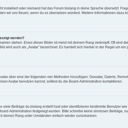
t installiert oder niemand hat das Forum bislang in deine Sprache übersetzt. Frag
, würden wir uns freuen, wenn du es übersetzen würdest. Weitere Informationen dazu
gezeigt werden?
amen stehen. Eines dieser Bilder ist meist mit deinem Rang verknüpft: Oft sind di
ld wird auch als „Avatar“ bezeichnet. Es handelt sich hierbei in der Regel um ein
 Avatar über eine der folgenden vier Methoden hinzufügen: Gravatar, Galerie, Rem
en Avatar benutzen kannst, solltest du die Board-Administration kontaktieren.
viele Beiträge du bislang erstellt hast oder identifizieren bestimmte Benutzer w
 Board-Administration festgelegt wurden. Bitte schreibe keine sinnlosen Beiträge
wird deinen Rang unter Umständen einfach wieder zurücksetzen.