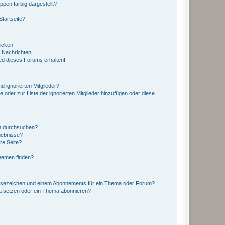
en farbig dargestellt?
tartseite?
icken!
 Nachrichten!
ed dieses Forums erhalten!
d ignorierten Mitglieder?
e oder zur Liste der ignorierten Mitglieder hinzufügen oder diese
en durchsuchen?
gebnisse?
re Seite?
hemen finden?
esezeichen und einem Abonnements für ein Thema oder Forum?
a setzen oder ein Thema abonnieren?