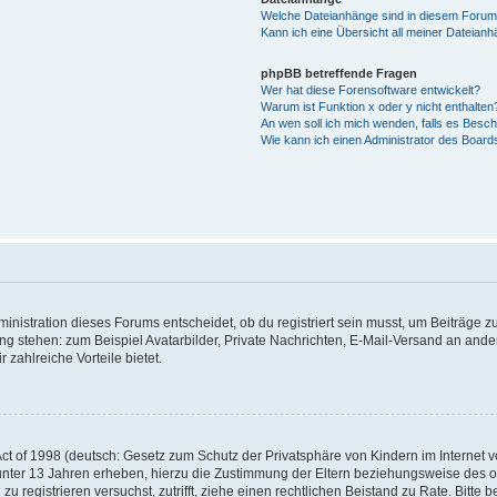
Welche Dateianhänge sind in diesem Forum
Kann ich eine Übersicht all meiner Dateian
phpBB betreffende Fragen
Wer hat diese Forensoftware entwickelt?
Warum ist Funktion x oder y nicht enthalten
An wen soll ich mich wenden, falls es Besc
Wie kann ich einen Administrator des Board
istration dieses Forums entscheidet, ob du registriert sein musst, um Beiträge zu s
ung stehen: zum Beispiel Avatarbilder, Private Nachrichten, E-Mail-Versand an ander
 zahlreiche Vorteile bietet.
t of 1998 (deutsch: Gesetz zum Schutz der Privatsphäre von Kindern im Internet vo
unter 13 Jahren erheben, hierzu die Zustimmung der Eltern beziehungsweise des o
h zu registrieren versuchst, zutrifft, ziehe einen rechtlichen Beistand zu Rate. Bit