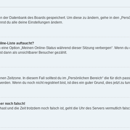
n in der Datenbank des Boards gespeichert. Um diese zu ändern, gehe in den „Persö
nst du alle deine Einstellungen ändern.
ine-Liste auftaucht?
n eine Option „Meinen Online-Status während dieser Sitzung verbergen“. Wenn du d
st dann als unsichtbarer Besucher gezählt.
en Zeitzone. In diesem Fall solltest du im „Persönlichen Bereich“ die für dich passe
den. Wenn du noch nicht registriert bist, ist dies ein guter Grund, dies jetzt zu tun
mer noch falsch!
t hast und die Zeit trotzdem noch falsch ist, geht die Uhr des Servers vermutlich fal