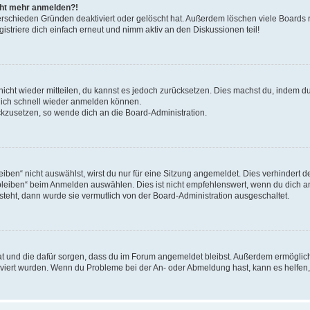
icht mehr anmelden?!
erschieden Gründen deaktiviert oder gelöscht hat. Außerdem löschen viele Boards r
triere dich einfach erneut und nimm aktiv an den Diskussionen teil!
 nicht wieder mitteilen, du kannst es jedoch zurücksetzen. Dies machst du, indem 
 dich schnell wieder anmelden können.
ückzusetzen, so wende dich an die Board-Administration.
en“ nicht auswählst, wirst du nur für eine Sitzung angemeldet. Dies verhindert 
leiben“ beim Anmelden auswählen. Dies ist nicht empfehlenswert, wenn du dich an
 steht, dann wurde sie vermutlich von der Board-Administration ausgeschaltet.
 hat und die dafür sorgen, dass du im Forum angemeldet bleibst. Außerdem ermögli
tiviert wurden. Wenn du Probleme bei der An- oder Abmeldung hast, kann es helfen