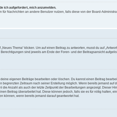
rde ich aufgefordert, mich anzumelden.
ion für Nachrichten an andere Benutzer nutzen, falls diese von der Board-Administ
„Neues Thema“ klicken. Um auf einen Beitrag zu antworten, musst du auf „Antworte
e Berechtigungen sind jeweils am Ende der Foren- und der Beitragsansicht aufgeliste
r deine eigenen Beiträge bearbeiten oder löschen. Du kannst einen Beitrag bearbe
inen begrenzten Zeitraum nach seiner Erstellung möglich. Wenn bereits jemand auf de
 die Anzahl als auch der letzte Zeitpunkt der Bearbeitungen angezeigt. Dieser Hi
en Beitrag überarbeitet hat. Diese können jedoch, falls sie es für nötig halten, ei
hen können, wenn bereits jemand darauf geantwortet hat.