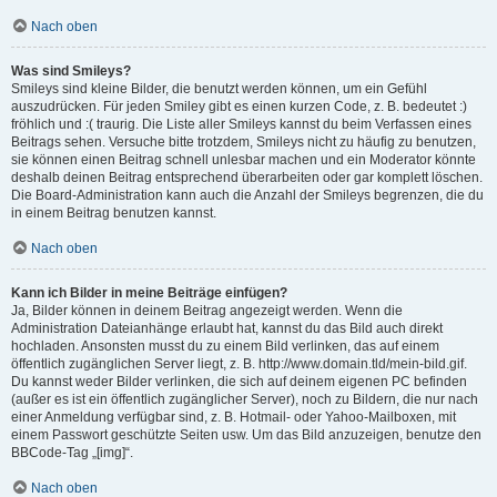
Nach oben
Was sind Smileys?
Smileys sind kleine Bilder, die benutzt werden können, um ein Gefühl
auszudrücken. Für jeden Smiley gibt es einen kurzen Code, z. B. bedeutet :)
fröhlich und :( traurig. Die Liste aller Smileys kannst du beim Verfassen eines
Beitrags sehen. Versuche bitte trotzdem, Smileys nicht zu häufig zu benutzen,
sie können einen Beitrag schnell unlesbar machen und ein Moderator könnte
deshalb deinen Beitrag entsprechend überarbeiten oder gar komplett löschen.
Die Board-Administration kann auch die Anzahl der Smileys begrenzen, die du
in einem Beitrag benutzen kannst.
Nach oben
Kann ich Bilder in meine Beiträge einfügen?
Ja, Bilder können in deinem Beitrag angezeigt werden. Wenn die
Administration Dateianhänge erlaubt hat, kannst du das Bild auch direkt
hochladen. Ansonsten musst du zu einem Bild verlinken, das auf einem
öffentlich zugänglichen Server liegt, z. B. http://www.domain.tld/mein-bild.gif.
Du kannst weder Bilder verlinken, die sich auf deinem eigenen PC befinden
(außer es ist ein öffentlich zugänglicher Server), noch zu Bildern, die nur nach
einer Anmeldung verfügbar sind, z. B. Hotmail- oder Yahoo-Mailboxen, mit
einem Passwort geschützte Seiten usw. Um das Bild anzuzeigen, benutze den
BBCode-Tag „[img]“.
Nach oben