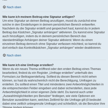
Nach oben
Wie kann ich meinem Beitrag eine Signatur anfügen?
Um eine Signatur an deinen Beitrag anzufügen, musst du zunächst eine
solche in den Einstellungen in deinem persönlichen Bereich entwerfen.
Nachdem du die Signatur erstellt und gespeichert hast, kannst du in jedem
Beitrag das Kästchen „Signatur anhängen“ aktivieren. Du kannst eine Signatur
auch hinzufügen, indem du in deinem persönlichen Bereich das
standardmäßige Anhängen deiner Signatur aktivierst. Wenn du einen
einzelnen Beitrag dennoch ohne Signatur verfassen möchtest, so kannst du
dort einfach das Kontrollkästchen „Signatur anhängen“ wieder deaktivieren.
Nach oben
Wie kann ich eine Umfrage erstellen?
Wenn du ein neues Thema eröffnest oder den ersten Beitrag eines Themas
bearbeitest, findest du ein Register „Umfrage erstellen“ unterhalb des
Formulars zur Beitragserstellung. Solltest du diesen Bereich nicht sehen
können, so hast du wahrscheinlich nicht die Berechtigung, Umfragen zu
erstellen. Du solltest einen Titel und mindestens zwei Antwortmöglichkeiten in
die entsprechenden Felder eingeben und dabei sicherstellen, dass jede
Antwortmöglichkeit in einer eigenen Zeile steht. Du kannst auch unter
„Auswahlmöglichkeiten pro Benutzer“ festlegen, wie viele Optionen ein
Benutzer auswählen kann, welches Zeitlimit für die Umfrage gilt (0 bedeutet
dabei eine zeitlich unbegrenzte Umfrage) und schließlich, ob die Benutzer ihre
Stimme ändern können.