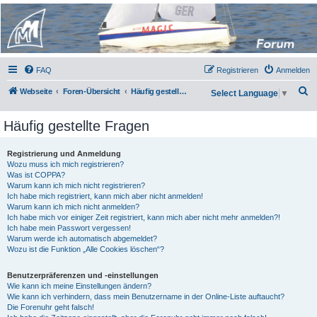
Micro Magic Forum
Deutschland
FAQ
Registrieren
Anmelden
S
Webseite
Foren-Übersicht
Häufig gestellte Fragen
Select Language
▼
u
Häufig gestellte Fragen
c
h
Registrierung und Anmeldung
e
Wozu muss ich mich registrieren?
Was ist COPPA?
Warum kann ich mich nicht registrieren?
Ich habe mich registriert, kann mich aber nicht anmelden!
Warum kann ich mich nicht anmelden?
Ich habe mich vor einiger Zeit registriert, kann mich aber nicht mehr anmelden?!
Ich habe mein Passwort vergessen!
Warum werde ich automatisch abgemeldet?
Wozu ist die Funktion „Alle Cookies löschen“?
Benutzerpräferenzen und -einstellungen
Wie kann ich meine Einstellungen ändern?
Wie kann ich verhindern, dass mein Benutzername in der Online-Liste auftaucht?
Die Forenuhr geht falsch!