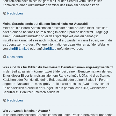
Zeit trotzdem noch falsch ist, geht die Uhr des Servers vermutlich falsch.
Kontaktiere einen Administrator, damit er das Problem beheben kann.
Nach oben
Meine Sprache steht auf diesem Board nicht zur Auswahl!
Meist hat die Board-Administration entweder deine Sprache nicht installiert
oder niemand hat das Forum bislang in deine Sprache übersetzt. Frage ggf.
einen Board-Administrator, ob er das Sprachpaket, das du benötigst,
installieren kann. Falls es noch nicht existiert, würden wir uns freuen, wenn du
es übersetzen würdest. Weitere Informationen dazu können auf der Website
von
phpBB Limited
oder auf
phpBB.de
gefunden werden.
Nach oben
Was sind das für Bilder, die bei meinem Benutzernamen angezeigt werden?
In der Beitragsansicht können zwei Bilder bei deinem Benutzernamen stehen.
Eines dieser Bilder ist meist mit deinem Rang verknüpft: Oft sind dies Sterne,
Kästchen oder Punkte, die deine Beitragszahl oder deinen Status im Forum
angeben. Das andere, meist größere, Bild wird auch als „Avatar“ bezeichnet.
Es handelt sich hierbei in der Regel um ein persönliches Bild, welches von
Benutzer zu Benutzer unterschiedlich ist.
Nach oben
Wie verwende ich einen Avatar?
In deinem persönlichen Bereich kannst du unter „Profil“ einen Avatar über eine