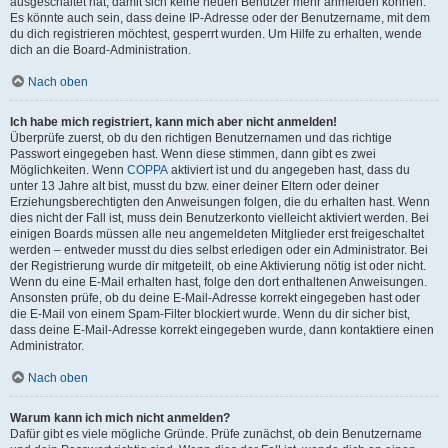
ausgeschaltet hat, damit sich keine neuen Benutzer mehr anmelden können.
Es könnte auch sein, dass deine IP-Adresse oder der Benutzername, mit dem
du dich registrieren möchtest, gesperrt wurden. Um Hilfe zu erhalten, wende
dich an die Board-Administration.
Nach oben
Ich habe mich registriert, kann mich aber nicht anmelden!
Überprüfe zuerst, ob du den richtigen Benutzernamen und das richtige
Passwort eingegeben hast. Wenn diese stimmen, dann gibt es zwei
Möglichkeiten. Wenn
COPPA
aktiviert ist und du angegeben hast, dass du
unter 13 Jahre alt bist, musst du bzw. einer deiner Eltern oder deiner
Erziehungsberechtigten den Anweisungen folgen, die du erhalten hast. Wenn
dies nicht der Fall ist, muss dein Benutzerkonto vielleicht aktiviert werden. Bei
einigen Boards müssen alle neu angemeldeten Mitglieder erst freigeschaltet
werden – entweder musst du dies selbst erledigen oder ein Administrator. Bei
der Registrierung wurde dir mitgeteilt, ob eine Aktivierung nötig ist oder nicht.
Wenn du eine E-Mail erhalten hast, folge den dort enthaltenen Anweisungen.
Ansonsten prüfe, ob du deine E-Mail-Adresse korrekt eingegeben hast oder
die E-Mail von einem Spam-Filter blockiert wurde. Wenn du dir sicher bist,
dass deine E-Mail-Adresse korrekt eingegeben wurde, dann kontaktiere einen
Administrator.
Nach oben
Warum kann ich mich nicht anmelden?
Dafür gibt es viele mögliche Gründe. Prüfe zunächst, ob dein Benutzername