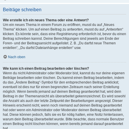
Beiträge schreiben
Wie erstelle ich ein neues Thema oder eine Antwort?
Um ein neues Thema in einem Forum zu eröffnen, musst du auf „Neues
Thema“ klicken. Um auf einen Beitrag zu antworten, musst du auf „Antworten“
klicken. Es könnte sein, dass eine Registrierung erforderlich ist, bevor du einen
Beitrag schreiben kannst. Deine Berechtigungen sind jeweils am Ende der
Foren- und der Beitragsansicht aufgelistet. Z. B. „Du darfst neue Themen
erstellen“, „Du darfst Dateianhänge erstellen“ usw.
Nach oben
Wie kann ich einen Beitrag bearbeiten oder löschen?
Wenn du nicht Administrator oder Moderator bist, kannst du nur deine eigenen
Beiträge bearbeiten oder löschen. Du kannst einen Beitrag bearbeiten, indem
du das „Ändere Beitrag“-Symbol für den entsprechenden Beitrag anklickst;
eventuell ist dies nur für einen begrenzten Zeitraum nach seiner Erstellung
möglich. Wenn bereits jemand auf deinen Beitrag geantwortet hat, wird dein
Beitrag in der Themenansicht als überarbeitet gekennzeichnet. Es wird sowohl
die Anzahl als auch der letzte Zeitpunkt der Bearbeitungen angezeigt. Dieser
Hinweis erscheint nicht, wenn noch niemand auf deinen Beitrag geantwortet
hat oder wenn ein Administrator oder Moderator deinen Beitrag überarbeitet
hat. Diese können jedoch, falls sie es für nötig halten, eine Notiz hinterlassen,
warum dein Beitrag überarbeitet wurde. Bitte beachte, dass normale Benutzer
einen Beitrag nicht löschen können, wenn bereits jemand darauf geantwortet
hat.