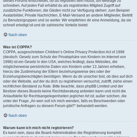
dieses Forums entscheidet, ob du registriert sein musst, um Beiträge zu
schreiben. Auf jeden Fall erhältst du als registriertes Mitglied Zugriff auf
zusätzliche Funktionen, die Gästen nicht zur Verfügung stehen: zum Beispiel
Avatarbilder, Private Nachrichten, E-Mail-Versand an andere Mitglieder, Beitritt
zu Benutzergruppen und so weiter. Wir empfehlen dir eine Anmeldung, da sie
schnell erledigt ist und dir zahlreiche Vorteile bietet.
Nach oben
Was ist COPPA?
COPPA, ausgeschrieben Children’s Online Privacy Protection Act of 1998
(deutsch: Gesetz zum Schutz der Privatsphäre von Kindern im Internet von
1998) ist ein Gesetz in den USA, welches festlegt, dass Websites, die
möglicherweise persönliche Daten von Kindern unter 13 Jahren erheben,
hierzu die Zustimmung der Eltern beziehungsweise des oder der
Erziehungsberechtigten benötigen. Wenn du dir unsicher bist, ob dies auf dich
oder die Website, auf der du dich zu registrieren versuchst, zutrifft, ziehe einen
rechtlichen Beistand zu Rate. Bitte beachte, dass phpBB Limited und der
Besitzer dieses Boards keine Rechtsberatung anbieten kann und nicht die
Anlaufstelle für Rechtsangelegenheiten jeglicher Art ist; außer solchen, die
unter der Frage „An wen soll ich mich wenden, falls es Beschwerden oder
juristische Anfragen zu diesem Forum gibt?“ behandelt werden.
Nach oben
Warum kann ich mich nicht registrieren?
Es kann sein, dass die Board-Administration die Registrierung komplett