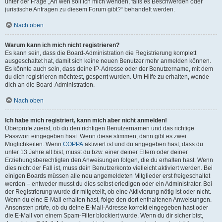
unter der Frage „An wen soll ich mich wenden, falls es Beschwerden oder
juristische Anfragen zu diesem Forum gibt?“ behandelt werden.
Nach oben
Warum kann ich mich nicht registrieren?
Es kann sein, dass die Board-Administration die Registrierung komplett
ausgeschaltet hat, damit sich keine neuen Benutzer mehr anmelden können.
Es könnte auch sein, dass deine IP-Adresse oder der Benutzername, mit dem
du dich registrieren möchtest, gesperrt wurden. Um Hilfe zu erhalten, wende
dich an die Board-Administration.
Nach oben
Ich habe mich registriert, kann mich aber nicht anmelden!
Überprüfe zuerst, ob du den richtigen Benutzernamen und das richtige
Passwort eingegeben hast. Wenn diese stimmen, dann gibt es zwei
Möglichkeiten. Wenn
COPPA
aktiviert ist und du angegeben hast, dass du
unter 13 Jahre alt bist, musst du bzw. einer deiner Eltern oder deiner
Erziehungsberechtigten den Anweisungen folgen, die du erhalten hast. Wenn
dies nicht der Fall ist, muss dein Benutzerkonto vielleicht aktiviert werden. Bei
einigen Boards müssen alle neu angemeldeten Mitglieder erst freigeschaltet
werden – entweder musst du dies selbst erledigen oder ein Administrator. Bei
der Registrierung wurde dir mitgeteilt, ob eine Aktivierung nötig ist oder nicht.
Wenn du eine E-Mail erhalten hast, folge den dort enthaltenen Anweisungen.
Ansonsten prüfe, ob du deine E-Mail-Adresse korrekt eingegeben hast oder
die E-Mail von einem Spam-Filter blockiert wurde. Wenn du dir sicher bist,