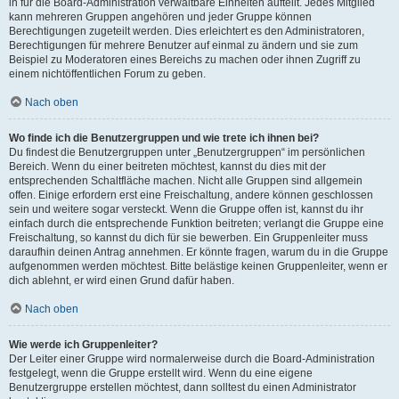
in für die Board-Administration verwaltbare Einheiten aufteilt. Jedes Mitglied
kann mehreren Gruppen angehören und jeder Gruppe können
Berechtigungen zugeteilt werden. Dies erleichtert es den Administratoren,
Berechtigungen für mehrere Benutzer auf einmal zu ändern und sie zum
Beispiel zu Moderatoren eines Bereichs zu machen oder ihnen Zugriff zu
einem nichtöffentlichen Forum zu geben.
Nach oben
Wo finde ich die Benutzergruppen und wie trete ich ihnen bei?
Du findest die Benutzergruppen unter „Benutzergruppen“ im persönlichen
Bereich. Wenn du einer beitreten möchtest, kannst du dies mit der
entsprechenden Schaltfläche machen. Nicht alle Gruppen sind allgemein
offen. Einige erfordern erst eine Freischaltung, andere können geschlossen
sein und weitere sogar versteckt. Wenn die Gruppe offen ist, kannst du ihr
einfach durch die entsprechende Funktion beitreten; verlangt die Gruppe eine
Freischaltung, so kannst du dich für sie bewerben. Ein Gruppenleiter muss
daraufhin deinen Antrag annehmen. Er könnte fragen, warum du in die Gruppe
aufgenommen werden möchtest. Bitte belästige keinen Gruppenleiter, wenn er
dich ablehnt, er wird einen Grund dafür haben.
Nach oben
Wie werde ich Gruppenleiter?
Der Leiter einer Gruppe wird normalerweise durch die Board-Administration
festgelegt, wenn die Gruppe erstellt wird. Wenn du eine eigene
Benutzergruppe erstellen möchtest, dann solltest du einen Administrator