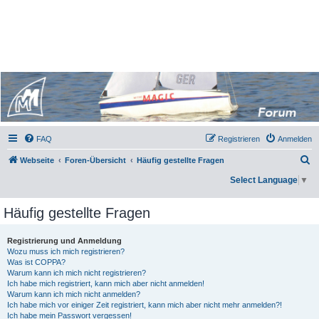
Micro Magic Forum Deutschland
Micro Magic Forum
Deutschland
FAQ
Registrieren
Anmelden
S
Webseite
Foren-Übersicht
Häufig gestellte Fragen
u
Select Language
▼
c
Häufig gestellte Fragen
h
e
Registrierung und Anmeldung
Wozu muss ich mich registrieren?
Was ist COPPA?
Warum kann ich mich nicht registrieren?
Ich habe mich registriert, kann mich aber nicht anmelden!
Warum kann ich mich nicht anmelden?
Ich habe mich vor einiger Zeit registriert, kann mich aber nicht mehr anmelden?!
Ich habe mein Passwort vergessen!