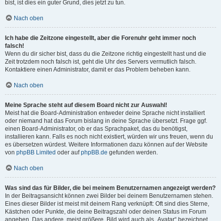
bist, ist dies ein guter Grund, dies jetzt zu tun.
Nach oben
Ich habe die Zeitzone eingestellt, aber die Forenuhr geht immer noch
falsch!
Wenn du dir sicher bist, dass du die Zeitzone richtig eingestellt hast und die
Zeit trotzdem noch falsch ist, geht die Uhr des Servers vermutlich falsch.
Kontaktiere einen Administrator, damit er das Problem beheben kann.
Nach oben
Meine Sprache steht auf diesem Board nicht zur Auswahl!
Meist hat die Board-Administration entweder deine Sprache nicht installiert
oder niemand hat das Forum bislang in deine Sprache übersetzt. Frage ggf.
einen Board-Administrator, ob er das Sprachpaket, das du benötigst,
installieren kann. Falls es noch nicht existiert, würden wir uns freuen, wenn du
es übersetzen würdest. Weitere Informationen dazu können auf der Website
von
phpBB Limited
oder auf
phpBB.de
gefunden werden.
Nach oben
Was sind das für Bilder, die bei meinem Benutzernamen angezeigt werden?
In der Beitragsansicht können zwei Bilder bei deinem Benutzernamen stehen.
Eines dieser Bilder ist meist mit deinem Rang verknüpft: Oft sind dies Sterne,
Kästchen oder Punkte, die deine Beitragszahl oder deinen Status im Forum
angeben. Das andere, meist größere, Bild wird auch als „Avatar“ bezeichnet.