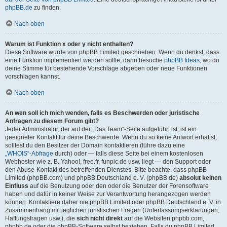
phpBB.de
zu finden.
Nach oben
Warum ist Funktion x oder y nicht enthalten?
Diese Software wurde von phpBB Limited geschrieben. Wenn du denkst, dass
eine Funktion implementiert werden sollte, dann besuche
phpBB Ideas
, wo du
deine Stimme für bestehende Vorschläge abgeben oder neue Funktionen
vorschlagen kannst.
Nach oben
An wen soll ich mich wenden, falls es Beschwerden oder juristische
Anfragen zu diesem Forum gibt?
Jeder Administrator, der auf der „Das Team“-Seite aufgeführt ist, ist ein
geeigneter Kontakt für deine Beschwerde. Wenn du so keine Antwort erhältst,
solltest du den Besitzer der Domain kontaktieren (führe dazu eine
„WHOIS“-Abfrage
durch) oder — falls diese Seite bei einem kostenlosen
Webhoster wie z. B. Yahoo!, free.fr, funpic.de usw. liegt — den Support oder
den Abuse-Kontakt des betreffenden Dienstes. Bitte beachte, dass phpBB
Limited (phpBB.com) und phpBB Deutschland e. V. (phpBB.de)
absolut keinen
Einfluss
auf die Benutzung oder den oder die Benutzer der Forensoftware
haben und dafür in keiner Weise zur Verantwortung herangezogen werden
können. Kontaktiere daher nie phpBB Limited oder phpBB Deutschland e. V. in
Zusammenhang mit jeglichen juristischen Fragen (Unterlassungserklärungen,
Haftungsfragen usw.), die
sich nicht direkt
auf die Websiten phpbb.com,
phpbb.de oder die phpBB-Software selbst beziehen. Falls du phpBB Limited