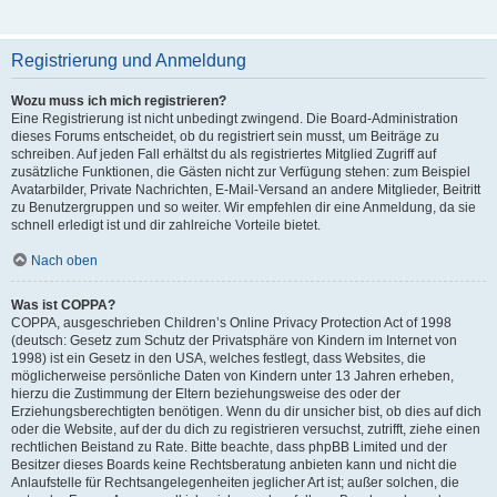
Registrierung und Anmeldung
Wozu muss ich mich registrieren?
Eine Registrierung ist nicht unbedingt zwingend. Die Board-Administration
dieses Forums entscheidet, ob du registriert sein musst, um Beiträge zu
schreiben. Auf jeden Fall erhältst du als registriertes Mitglied Zugriff auf
zusätzliche Funktionen, die Gästen nicht zur Verfügung stehen: zum Beispiel
Avatarbilder, Private Nachrichten, E-Mail-Versand an andere Mitglieder, Beitritt
zu Benutzergruppen und so weiter. Wir empfehlen dir eine Anmeldung, da sie
schnell erledigt ist und dir zahlreiche Vorteile bietet.
Nach oben
Was ist COPPA?
COPPA, ausgeschrieben Children’s Online Privacy Protection Act of 1998
(deutsch: Gesetz zum Schutz der Privatsphäre von Kindern im Internet von
1998) ist ein Gesetz in den USA, welches festlegt, dass Websites, die
möglicherweise persönliche Daten von Kindern unter 13 Jahren erheben,
hierzu die Zustimmung der Eltern beziehungsweise des oder der
Erziehungsberechtigten benötigen. Wenn du dir unsicher bist, ob dies auf dich
oder die Website, auf der du dich zu registrieren versuchst, zutrifft, ziehe einen
rechtlichen Beistand zu Rate. Bitte beachte, dass phpBB Limited und der
Besitzer dieses Boards keine Rechtsberatung anbieten kann und nicht die
Anlaufstelle für Rechtsangelegenheiten jeglicher Art ist; außer solchen, die