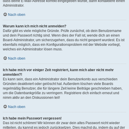
dass deine E-Mail-Adresse korrekt eingegeben wurde, dann kontaktiere einen
Administrator.
Nach oben
Warum kann ich mich nicht anmelden?
Dafür gibt es viele mögliche Gründe. Prüfe zunächst, ob dein Benutzername
und dein Passwort richtig sind. Wenn dies der Fall ist, wende dich an einen
Board-Administrator, um sicherzugehen, dass du nicht gesperrt wurdest. Es ist
ebenfalls möglich, dass ein Konfigurationsproblem mit der Website vorliegt,
welches ein Administrator lösen muss.
Nach oben
Ich habe mich vor einiger Zeit registriert, kann mich aber nicht mehr
anmelden?!
Es kann sein, dass ein Administrator dein Benutzerkonto aus verschieden
Gründen deaktiviert oder gelöscht hat. Außerdem löschen viele Boards
regelmäßig Benutzer, die für längere Zeit keine Beiträge geschrieben haben,
um die Datenbankgröße zu verringern. Registriere dich einfach erneut und
nimm aktiv an den Diskussionen teil!
Nach oben
Ich habe mein Passwort vergessen!
Das ist nicht schlimm! Wir können dir zwar dein altes Passwort nicht wieder
mitteilen, du kannst es jedoch zurücksetzen. Dies machst du, indem du auf der